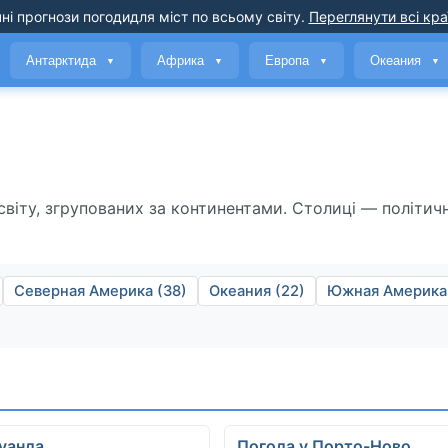
ні прогнози погоди
для міст по всьому світу
.
Переглянути всі кра
Антарктида
Африка
Европа
Океания
▼
▼
▼
▼
віту, згрупованих за континентами. Столиці — політич
Северная Америка (38)
Океания (22)
Южная Америка 
уанда
Погода у Порто-Ново