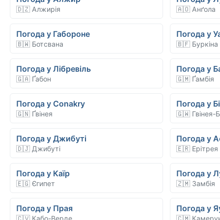
🇩🇿 Алжирія
🇦🇴 Анґола
Погода у Габороне
Погода у У
🇧🇼 Ботсвана
🇧🇫 Буркіна
Погода у Лібревіль
Погода у 
🇬🇦 Ґабон
🇬🇲 Ґамбія
Погода у Conakry
Погода у Б
🇬🇳 Ґвінея
🇬🇼 Гвінея-Б
Погода у Джибуті
Погода у 
🇩🇯 Джибуті
🇪🇷 Ерітрея
Погода у Каїр
Погода у Л
🇪🇬 Єгипет
🇿🇲 Замбія
Погода у Прая
Погода у Я
🇨🇻 Кабо-Верде
🇨🇲 Камеру