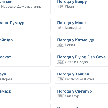
єнтьян
Погода у Бейрут
а Народно-Демократична
🇱🇧 Ліван
Куала-Лумпур
Погода у Мале
я
🇲🇻 Мальдіви
айп’їдо
Погода у Катманду
🇳🇵 Непал
Маскат
Погода у Flying Fish Cove
🇨🇽 Острів Різдва
еул
Погода у Тайбей
я Корея
🇹🇼 Республіка Китай
Дамаск
Погода у Сінгапур
🇸🇬 Сінґапур