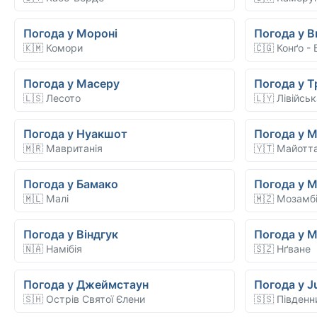
Погода у Мороні
Погода у Br
🇰🇲 Комори
🇨🇬 Конґо -
Погода у Масеру
Погода у Т
🇱🇸 Лесото
🇱🇾 Лівійсь
Погода у Нуакшот
Погода у 
🇲🇷 Мавританія
🇾🇹 Майотт
Погода у Бамако
Погода у 
🇲🇱 Малі
🇲🇿 Мозамб
Погода у Віндгук
Погода у 
🇳🇦 Намібія
🇸🇿 Нґване
Погода у Джеймстаун
Погода у J
🇸🇭 Острів Святої Єлени
🇸🇸 Південн