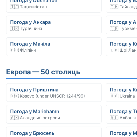
Погода у Dushanbe
Погода у Б
🇹🇯 Таджикістан
🇹🇭 Тайланд
Погода у Анкара
Погода у 
🇹🇷 Туреччина
🇹🇲 Туркме
Погода у Маніла
Погода у 
🇵🇭 Філіпіни
🇱🇰 Шрі Лан
Европа — 50 столиць
Погода у Приштина
Погода у К
🇽🇰 Kosovo (under UNSCR 1244/99)
🇺🇦 Ukraina
Погода у Mariehamn
Погода у Т
🇦🇽 Аландські острови
🇦🇱 Албанія
Погода у Брюсель
Погода у М