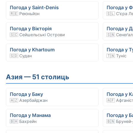
Погода у Saint-Denis
Погода у Ф
🇷🇪 Реюньйон
🇸🇱 С'єра Л
Погода у Вікторія
Погода у Д
🇸🇨 Сейшельські Острови
🇸🇳 Сенеґал
Погода у Khartoum
Погода у Т
🇸🇩 Судан
🇹🇳 Туніс
Азия — 51 столиць
Погода у Баку
Погода у К
🇦🇿 Азербайджан
🇦🇫 Афганіс
Погода у Манама
Погода у Б
🇧🇭 Бахрейн
🇧🇳 Бруней