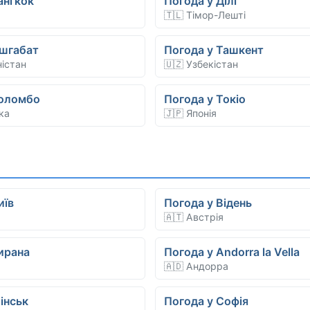
ангкок
Погода у Ділі
🇹🇱 Тімор-Лешті
Ашгабат
Погода у Ташкент
ністан
🇺🇿 Узбекістан
Коломбо
Погода у Токіо
ка
🇯🇵 Японія
иїв
Погода у Відень
🇦🇹 Австрія
ирана
Погода у Andorra la Vella
🇦🇩 Андорра
інськ
Погода у Софія