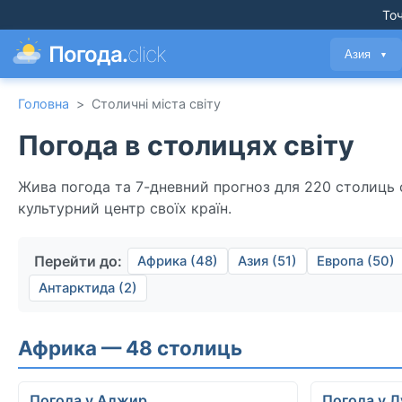
Точ
Погода.
click
Азия
▼
Головна
>
Столичні міста світу
Погода в столицях світу
Жива погода та 7-дневний прогноз для 220 столиць с
культурний центр своїх країн.
Перейти до:
Африка (48)
Азия (51)
Европа (50)
Антарктида (2)
Африка — 48 столиць
Погода у Алжир
Погода у Л