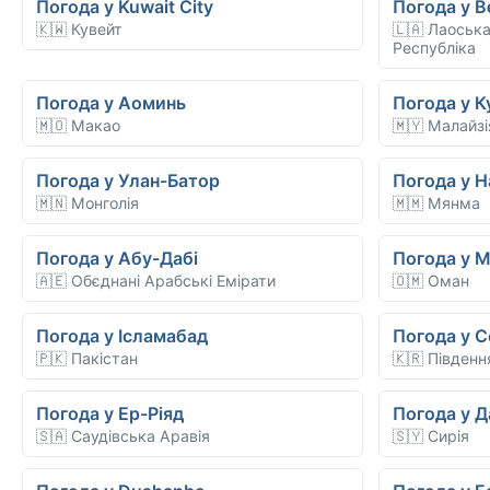
Погода у Kuwait City
Погода у В
🇰🇼 Кувейт
🇱🇦 Лаоськ
Республіка
Погода у Аоминь
Погода у 
🇲🇴 Макао
🇲🇾 Малайзі
Погода у Улан-Батор
Погода у Н
🇲🇳 Монголія
🇲🇲 Мянма
Погода у Абу-Дабі
Погода у 
🇦🇪 Обєднані Арабські Емірати
🇴🇲 Оман
Погода у Ісламабад
Погода у С
🇵🇰 Пакістан
🇰🇷 Південн
Погода у Ер-Ріяд
Погода у 
🇸🇦 Саудівська Аравія
🇸🇾 Сирія