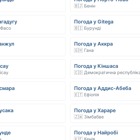
🇧🇯 Бенін
агадугу
Погода у Gitega
 Фасо
🇧🇮 Бурунді
Банжул
Погода у Аккра
🇬🇭 Гана
ісау
Погода у Кіншаса
ісау
🇨🇩 Демократична республіка
Асмара
Погода у Аддис-Абеба
🇪🇹 Ефіопія
усака
Погода у Хараре
🇿🇼 Зімбабве
унде
Погода у Найробі
н
🇰🇪 Кенія