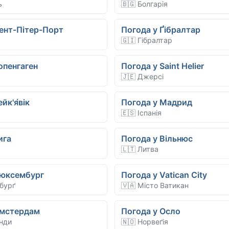
ь
🇧🇬 Болгарія
ент-Пітер-Порт
Погода у Ґібралтар
🇬🇮 Гібралтар
опенгаген
Погода у Saint Helier
🇯🇪 Джерсі
йк'я́вік
Погода у Мадрид
🇪🇸 Іспанія
ига
Погода у Вільнюс
🇱🇹 Литва
Люксембург
Погода у Vatican City
бурґ
🇻🇦 Місто Ватикан
Амстердам
Погода у Осло
анди
🇳🇴 Норвеґія