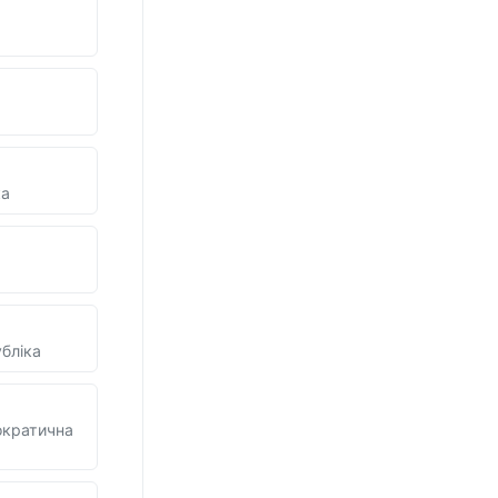
ка
бліка
ократична