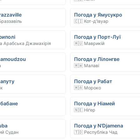
azzaville
Погода у Ямусукро
 Браззавіль
🇨🇮 Кот-д'Івуар
риполі
Погода у Порт-Луї
ка Арабська Джамахірія
🇲🇺 Маврикій
Mamoudzou
Погода у Лілонгве
а
🇲🇼 Малаві
Мапуту
Погода у Рабат
ік
🇲🇦 Мороко
Мбабане
Погода у Ніамей
🇳🇪 Ніґер
uba
Погода у N'Djamena
ий Судан
🇹🇩 Республіка Чад