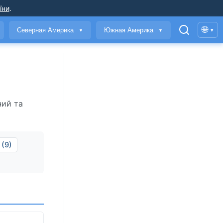
їни
.
🌐
Северная Америка
Южная Америка
▾
▼
▼
ний та
(9)