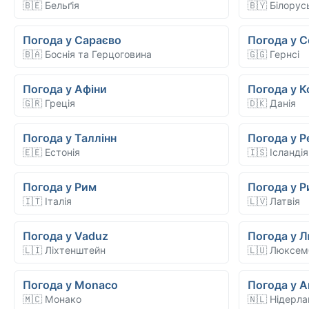
🇧🇪 Бельґія
🇧🇾 Білорус
Погода у Сараєво
Погода у С
🇧🇦 Боснія та Герцоговина
🇬🇬 Гернсі
Погода у Афіни
Погода у К
🇬🇷 Греція
🇩🇰 Данія
Погода у Таллінн
Погода у Ре
🇪🇪 Естонія
🇮🇸 Ісландія
Погода у Рим
Погода у Р
🇮🇹 Італія
🇱🇻 Латвія
Погода у Vaduz
Погода у 
🇱🇮 Ліхтенштейн
🇱🇺 Люксем
Погода у Monaco
Погода у 
🇲🇨 Монако
🇳🇱 Нідерл