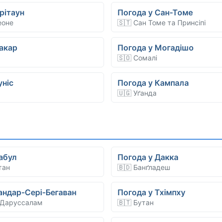
рітаун
Погода у Сан-Томе
еоне
🇸🇹 Сан Томе та Принсіпі
акар
Погода у Могадішо
🇸🇴 Сомалі
уніс
Погода у Кампала
🇺🇬 Уґанда
абул
Погода у Дакка
тан
🇧🇩 Банґладеш
андар-Сері-Бегаван
Погода у Тхімпху
-Даруссалам
🇧🇹 Бутан