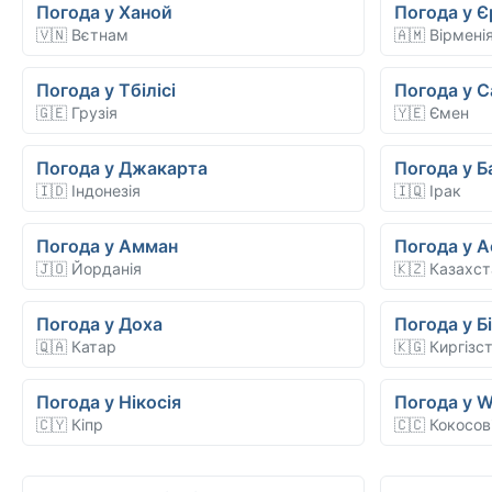
Погода у Ханой
Погода у Є
🇻🇳 Вєтнам
🇦🇲 Вірмені
Погода у Тбілісі
Погода у С
🇬🇪 Грузія
🇾🇪 Ємен
Погода у Джакарта
Погода у Б
🇮🇩 Індонезія
🇮🇶 Ірак
Погода у Амман
Погода у А
🇯🇴 Йорданія
🇰🇿 Казахс
Погода у Доха
Погода у Б
🇶🇦 Катар
🇰🇬 Киргізс
Погода у Нікосія
Погода у W
🇨🇾 Кіпр
🇨🇨 Кокосов