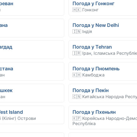
реван
Погода у Гонконг
я
🇭🇰 Гонконг
ана
Погода у New Delhi
🇮🇳 Індія
агдад
Погода у Tehran
🇮🇷 Іран, Ісламська Республі
стана
Погода у Пномпень
тан
🇰🇭 Камбоджа
ішкек
Погода у Пекін
тан
🇨🇳 Китайська Народна Респу
est Island
Погода у Пхеньян
і (Кілінг) Острови
🇰🇵 Корейська Народно-Дем
Республіка