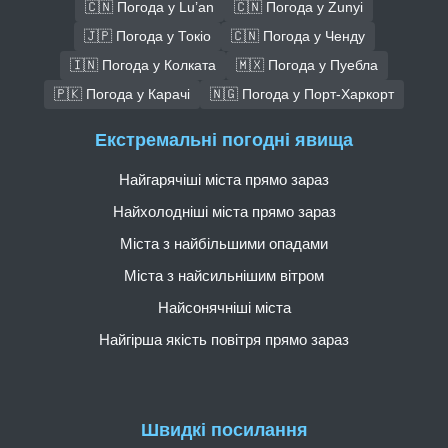
🇨🇳 Погода у Lu’an
🇨🇳 Погода у Zunyi
🇯🇵 Погода у Токіо
🇨🇳 Погода у Ченду
🇮🇳 Погода у Колката
🇲🇽 Погода у Пуебла
🇵🇰 Погода у Карачі
🇳🇬 Погода у Порт-Харкорт
Екстремальні погодні явища
Найгарячіші міста прямо зараз
Найхолодніші міста прямо зараз
Міста з найбільшими опадами
Міста з найсильнішим вітром
Найсонячніші міста
Найгірша якість повітря прямо зараз
Швидкі посилання