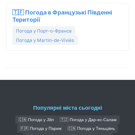
🇹🇫 Погода в Французькі Південні
Території
Погода у Порт-о-Франсе
Погода у Martin-de-Viviès
Популярні міста сьогодні
🇨🇳 Погода у Jilin
🇹🇿 Погода у Дар-ес-Салам
🇫🇷 Погода у Париж
🇨🇳 Погода у Тяньцзінь