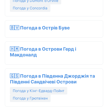
Погода у Dumont d'Urville
Погода у Concordia
🇧🇻 Погода в Острів Буве
🇭🇲 Погода в Острови Герд і
Макдоналд
🇬🇸 Погода в Південна Джорджія та
Південні Сандвічеві Острови
Погода у Кінг-Едвард-Пойнт
Погода у Грютвікен