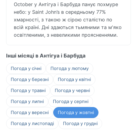
October у Антігуа і Барбуда панує похмуре
небо: у Saint John’s в середньому 77%
хмарності, з такою ж сірою сталістю по
всій країні. Дні здаються тьмяними та м'яко
освітленими, з невеликими проясненнями.
Інші місяці в Антігуа і Барбуда
Погода у січні
Погода у лютому
Погода у березні
Погода у квітні
Погода у травні
Погода у червні
Погода у липні
Погода у серпні
Погода у вересні
Погода у жовтні
Погода у листопаді
Погода у грудні