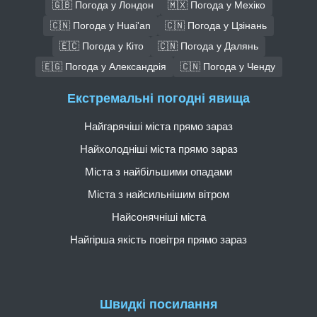
🇬🇧 Погода у Лондон
🇲🇽 Погода у Мехіко
🇨🇳 Погода у Huai'an
🇨🇳 Погода у Цзінань
🇪🇨 Погода у Кіто
🇨🇳 Погода у Далянь
🇪🇬 Погода у Александрія
🇨🇳 Погода у Ченду
Екстремальні погодні явища
Найгарячіші міста прямо зараз
Найхолодніші міста прямо зараз
Міста з найбільшими опадами
Міста з найсильнішим вітром
Найсонячніші міста
Найгірша якість повітря прямо зараз
Швидкі посилання