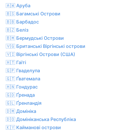
🇦🇼 Аруба
🇧🇸 Багамські Острови
🇧🇧 Барбадос
🇧🇿 Беліз
🇧🇲 Бермудські Острови
🇻🇬 Британські Віргінські острови
🇻🇮 Віргінські Острови (США)
🇭🇹 Гаїті
🇬🇵 Гваделупа
🇬🇹 Ґватемала
🇭🇳 Гондурас
🇬🇩 Ґренада
🇬🇱 Ґренландія
🇩🇲 Домініка
🇩🇴 Домініканська Республіка
🇰🇾 Кайманові острови