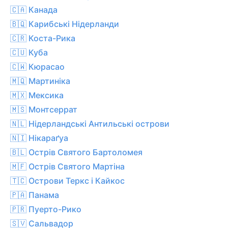
🇨🇦 Канада
🇧🇶 Карибські Нідерланди
🇨🇷 Коста-Рика
🇨🇺 Куба
🇨🇼 Кюрасао
🇲🇶 Мартиніка
🇲🇽 Мексика
🇲🇸 Монтсеррат
🇳🇱 Нідерландські Антильські острови
🇳🇮 Нікараґуа
🇧🇱 Острів Святого Бартоломея
🇲🇫 Острів Святого Мартіна
🇹🇨 Острови Теркс і Кайкос
🇵🇦 Панама
🇵🇷 Пуерто-Рико
🇸🇻 Сальвадор