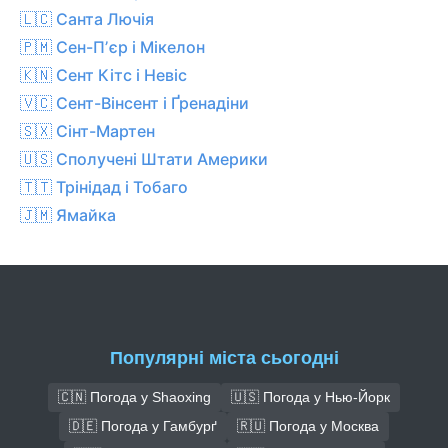
🇱🇨 Санта Лючія
🇵🇲 Сен-Пʼєр і Мікелон
🇰🇳 Сент Кітс і Невіс
🇻🇨 Сент-Вінсент і Ґренадіни
🇸🇽 Сінт-Мартен
🇺🇸 Сполучені Штати Америки
🇹🇹 Трінідад і Тобаго
🇯🇲 Ямайка
Популярні міста сьогодні
🇨🇳 Погода у Shaoxing
🇺🇸 Погода у Нью-Йорк
🇩🇪 Погода у Гамбурґ
🇷🇺 Погода у Москва