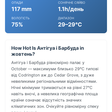
ОПАДИ
СОНЯЧНЕ СЯЙВО
117 mm
1.1h/день
ВОЛОГІСТЬ
ДІАПАЗОН
75%
29–29°C
How Hot Is Антігуа і Барбуда in
жовтень?
Антігуа і Барбуда рівномірно палає у
October — максимуми близько 29°C типові
від Codrington аж до Cedar Grove, з дуже
невеликими регіональними відмінностями.
Нічні мінімуми тримаються на рівні 27°C
навіть вночі, а невелика географічна площа
країни означає відсутність значних
кліматичних зон. Очікуйте рівномірну спеку