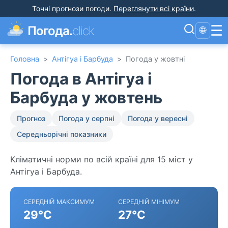
Точні прогнози погоди
.
Переглянути всі країни
.
☰
Погода.
click
🌐
Головна
>
Антігуа і Барбуда
>
Погода у жовтні
Погода в Антігуа і
Барбуда у жовтень
Прогноз
Погода у серпні
Погода у вересні
Середньорічні показники
Кліматичні норми по всій країні для 15 міст у
Антігуа і Барбуда.
СЕРЕДНІЙ МАКСИМУМ
СЕРЕДНІЙ МІНІМУМ
29°C
27°C