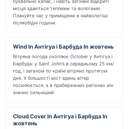
буквально капає, і навіть затінені відкриті
місця здаються теплими та вологими.
Плануйте час у приміщенні в найвологіші
післяобідні години.
Wind In Антігуа і Барбуда In жовтень
Вітряна погода охоплює October у Антігуа і
Барбуда: у Saint John’s в середньому 25 км/
год, і загалом по країні вітряно протягом
дня. У більшості міст вдень вітер
посилюється, а в прибережних регіонах він
значно сильніший.
Cloud Cover In Антігуа і Барбуда In
жовтень