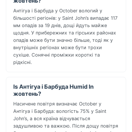
жовтень?
Антігуа і Барбуда у October вологий у
більшості регіонів: у Saint John’s випадає 117
мм опадів за 19 днів, дощі йдуть майже
щодня. У прибережних та гірських районах
опадів може бути значно більше, тоді як у
внутрішніх регіонах може бути трохи
сухіше. Сонячні проміжки короткі та
рідкісні.
Is Антігуа і Барбуда Humid In
жовтень?
Насичене повітря визначає October у
Антігуа і Барбуда: вологість 75% у Saint
John’s, а вся країна відчувається
задушливою та важкою. Після дощу повітря