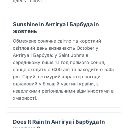
вдень і вночі.
Sunshine in Антігуа і Барбуда in
жовтень
Обмежене сонячне світло та короткий
світловий день визначають October у
Антігуа і Барбуда: у Saint John’s в
середньому лише 1.1 год прямого сонця,
сонце сходить о 6:00 am та заходить о 5:45
pm. Сірий, похмурий характер погоди
однаковий у більшій частині країни, з
невеликими регіональними відмінностями в
хмарності.
Does It Rain In Антігуа і Барбуда In