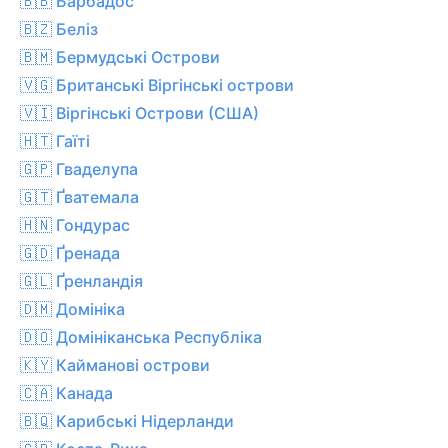
🇧🇧 Барбадос
🇧🇿 Беліз
🇧🇲 Бермудські Острови
🇻🇬 Британські Віргінські острови
🇻🇮 Віргінські Острови (США)
🇭🇹 Гаїті
🇬🇵 Гваделупа
🇬🇹 Ґватемала
🇭🇳 Гондурас
🇬🇩 Ґренада
🇬🇱 Ґренландія
🇩🇲 Домініка
🇩🇴 Домініканська Республіка
🇰🇾 Кайманові острови
🇨🇦 Канада
🇧🇶 Карибські Нідерланди