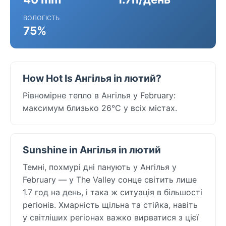
ВОЛОГІСТЬ
75%
How Hot Is Ангілья in лютий?
Рівномірне тепло в Ангілья у February:
максимум близько 26°C у всіх містах.
Sunshine in Ангілья in лютий
Темні, похмурі дні панують у Ангілья у
February — у The Valley сонце світить лише
1.7 год на день, і така ж ситуація в більшості
регіонів. Хмарність щільна та стійка, навіть
у світліших регіонах важко вирватися з цієї