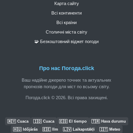
Карта сайту
Всі континенти
Всі країни
Столичні міста світу
🧩 Безкоштовний віджет погоди
Про нас Погода.click
Ваш надійне джерело точних та актуальних
прогнозів погоди для міст по всьому світу.
Погода.click © 2026. Всі права захищені.
🇲🇾
🇮🇩
🇪🇸
🇹🇷
Cuaca
Cuaca
El tiempo
Hava durumu
🇭🇺
🇪🇪
🇱🇻
🇮🇹
Időjárás
Ilm
Laikapstākļi
Meteo