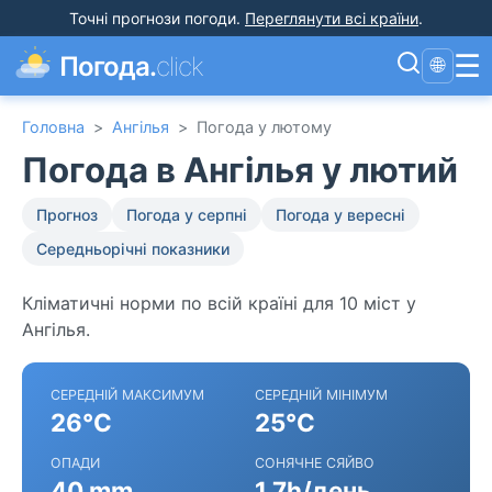
Точні прогнози погоди
.
Переглянути всі країни
.
☰
Погода.
click
🌐
Головна
>
Ангілья
>
Погода у лютому
Погода в Ангілья у лютий
Прогноз
Погода у серпні
Погода у вересні
Середньорічні показники
Кліматичні норми по всій країні для 10 міст у
Ангілья.
СЕРЕДНІЙ МАКСИМУМ
СЕРЕДНІЙ МІНІМУМ
26°C
25°C
ОПАДИ
СОНЯЧНЕ СЯЙВО
40 mm
1.7h/день