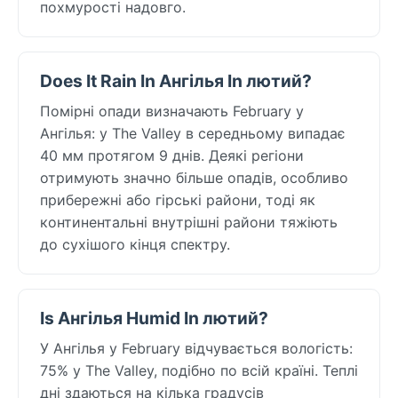
похмурості надовго.
Does It Rain In Ангілья In лютий?
Помірні опади визначають February у
Ангілья: у The Valley в середньому випадає
40 мм протягом 9 днів. Деякі регіони
отримують значно більше опадів, особливо
прибережні або гірські райони, тоді як
континентальні внутрішні райони тяжіють
до сухішого кінця спектру.
Is Ангілья Humid In лютий?
У Ангілья у February відчувається вологість:
75% у The Valley, подібно по всій країні. Теплі
дні здаються на кілька градусів