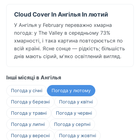
Cloud Cover In Ангілья In лютий
У Ангілья у February переважно хмарна
погода: у The Valley в середньому 73%
хмарності, і така картина повторюється по
всій країні. Ясне сонце — рідкість; більшість
днів мають сірий, м'яко освітлений вигляд.
Інші місяці в Ангілья
Погода у січні
Погода у лютому
Погода у березні
Погода у квітні
Погода у травні
Погода у червні
Погода у липні
Погода у серпні
Погода у вересні
Погода у жовтні