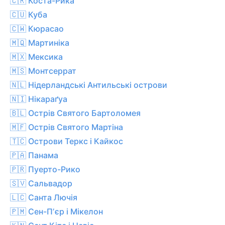
🇨🇷 Коста-Рика
🇨🇺 Куба
🇨🇼 Кюрасао
🇲🇶 Мартиніка
🇲🇽 Мексика
🇲🇸 Монтсеррат
🇳🇱 Нідерландські Антильські острови
🇳🇮 Нікараґуа
🇧🇱 Острів Святого Бартоломея
🇲🇫 Острів Святого Мартіна
🇹🇨 Острови Теркс і Кайкос
🇵🇦 Панама
🇵🇷 Пуерто-Рико
🇸🇻 Сальвадор
🇱🇨 Санта Лючія
🇵🇲 Сен-Пʼєр і Мікелон