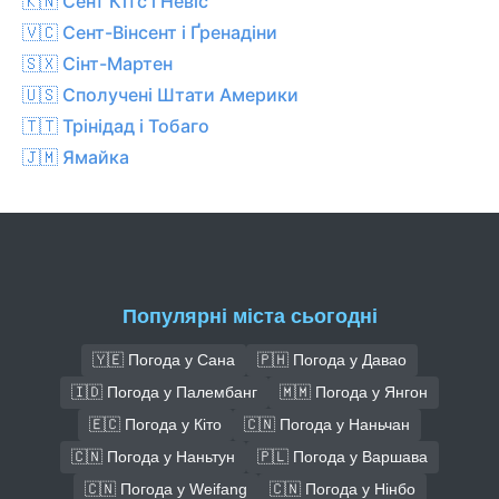
🇰🇳 Сент Кітс і Невіс
🇻🇨 Сент-Вінсент і Ґренадіни
🇸🇽 Сінт-Мартен
🇺🇸 Сполучені Штати Америки
🇹🇹 Трінідад і Тобаго
🇯🇲 Ямайка
Популярні міста сьогодні
🇾🇪 Погода у Сана
🇵🇭 Погода у Давао
🇮🇩 Погода у Палембанг
🇲🇲 Погода у Янгон
🇪🇨 Погода у Кіто
🇨🇳 Погода у Наньчан
🇨🇳 Погода у Наньтун
🇵🇱 Погода у Варшава
🇨🇳 Погода у Weifang
🇨🇳 Погода у Нінбо