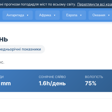
ні прогнози погоди
для міст по всьому світу
.
Переглянути всі кра
Антарктида
Африка
Европа
Океания
▼
▼
▼
▼
нь
едньорічні показники
ос.
ДИ
СОНЯЧНЕ СЯЙВО
ВОЛОГІСТЬ
 mm
1.6h/день
75%