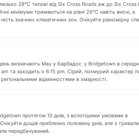
зько 28°C типові від Six Cross Roads аж до Six Cross 
ні мінімуми тримаються на рівні 26°C навіть вночі, а
ність значних кліматичних зон. Очікуйте рівномірну сп
день визначають May у Барбадос: у Bridgetown в серед
0 am та заходить о 6:15 pm. Сірий, похмурий характер 
и регіональними відмінностями в хмарності.
idgetown протягом 10 днів, з вологішими умовами в
 Очікуйте дощів приблизно половину днів, але з тривал
але передбачуваний.