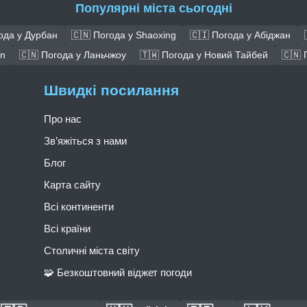
Популярні міста сьогодні
ода у Дурбан
🇨🇳 Погода у Shaoxing
🇨🇮 Погода у Абіджан
an
🇨🇳 Погода у Ланьчжоу
🇹🇼 Погода у Новий Тайбей
🇨🇳 
Швидкі посилання
Про нас
Зв’яжіться з нами
Блог
Карта сайту
Всі континенти
Всі країни
Столичні міста світу
🧩 Безкоштовний віджет погоди