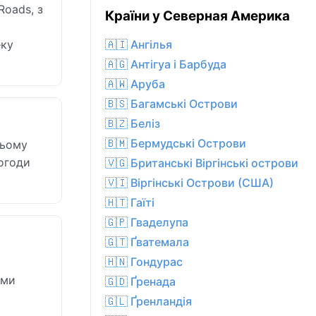
Roads, з
Країни у Северная Америка
еку
🇦🇮 Ангілья
🇦🇬 Антігуа і Барбуда
🇦🇼 Аруба
🇧🇸 Багамські Острови
🇧🇿 Беліз
🇧🇲 Бермудські Острови
ньому
погоди
🇻🇬 Британські Віргінські острови
🇻🇮 Віргінські Острови (США)
🇭🇹 Гаїті
🇬🇵 Гваделупа
🇬🇹 Ґватемала
🇭🇳 Гондурас
ими
🇬🇩 Ґренада
🇬🇱 Ґренландія