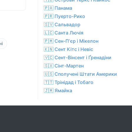
🇵🇦 Панама
🇵🇷 Пуерто-Рико
🇸🇻 Сальвадор
🇱🇨 Санта Лючія
🇵🇲 Сен-Пʼєр і Мікелон
ні
🇰🇳 Сент Кітс і Невіс
🇻🇨 Сент-Вінсент і Ґренадіни
🇸🇽 Сінт-Мартен
🇺🇸 Сполучені Штати Америки
🇹🇹 Трінідад і Тобаго
🇯🇲 Ямайка