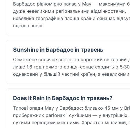
Барбадос рівномірно палає у May — максимуми бли
дуже невеликими регіональними відмінностями. Ніч
невелика географічна площа країни означає відсут
вдень і вночі.
Sunshine in Барбадос in травень
Обмежене сонячне світло та короткий світловий 
лише 1.6 год прямого сонця, сонце сходить о 5:3
однаковий у більшій частині країни, з невеликим
Does It Rain In Барбадос In травень?
Типові опади May у Барбадос: близько 45 мм у Br
прибережних регіонах і сухішими — у внутрішніх.
сухими періодами між ними. Характер мінливий, 