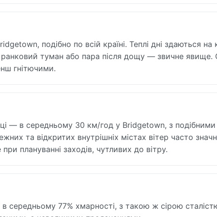
idgetown, подібно по всій країні. Теплі дні здаються на 
 ранковий туман або пара після дощу — звичне явище. 
енш гнітючими.
рці — в середньому 30 км/год у Bridgetown, з подібними
ежних та відкритих внутрішніх містах вітер часто знач
при плануванні заходів, чутливих до вітру.
 в середньому 77% хмарності, з такою ж сірою сталіст