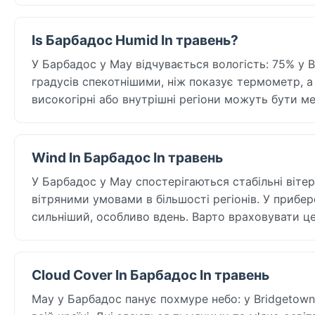
Is Барбадос Humid In травень?
У Барбадос у May відчувається вологість: 75% у Br
градусів спекотнішими, ніж показує термометр, а
високогірні або внутрішні регіони можуть бути м
Wind In Барбадос In травень
У Барбадос у May спостерігаються стабільні віте
вітряними умовами в більшості регіонів. У прибер
сильніший, особливо вдень. Варто враховувати це 
Cloud Cover In Барбадос In травень
May у Барбадос панує похмуре небо: у Bridgetown