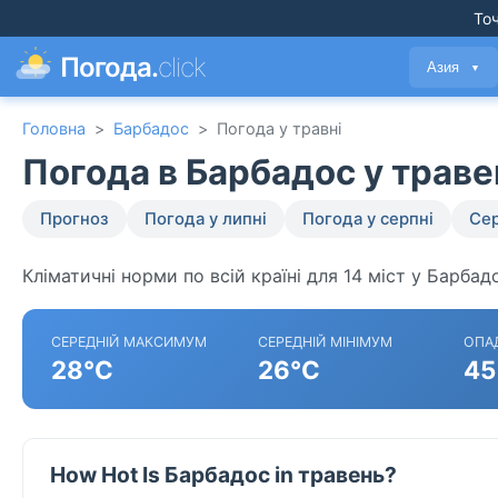
Точ
Погода.
click
Азия
▼
Головна
>
Барбадос
>
Погода у травні
Погода в Барбадос у траве
Прогноз
Погода у липні
Погода у серпні
Сер
Кліматичні норми по всій країні для 14 міст у Барбад
СЕРЕДНІЙ МАКСИМУМ
СЕРЕДНІЙ МІНІМУМ
ОПА
28°C
26°C
45
How Hot Is Барбадос in травень?