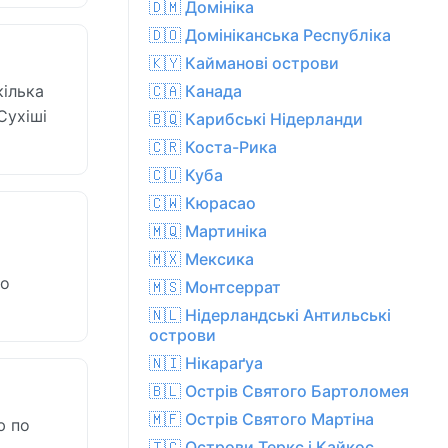
🇩🇲 Домініка
🇩🇴 Домініканська Республіка
🇰🇾 Кайманові острови
кілька
🇨🇦 Канада
Сухіші
🇧🇶 Карибські Нідерланди
🇨🇷 Коста-Рика
🇨🇺 Куба
🇨🇼 Кюрасао
🇲🇶 Мартиніка
🇲🇽 Мексика
но
🇲🇸 Монтсеррат
🇳🇱 Нідерландські Антильські
острови
🇳🇮 Нікараґуа
🇧🇱 Острів Святого Бартоломея
🇲🇫 Острів Святого Мартіна
ю по
🇹🇨 Острови Теркс і Кайкос