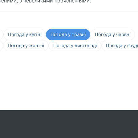
ітленими, з невеликими проясненнями.
Погода у квітні
Погода у травні
Погода у червні
Погода у жовтні
Погода у листопаді
Погода у груд