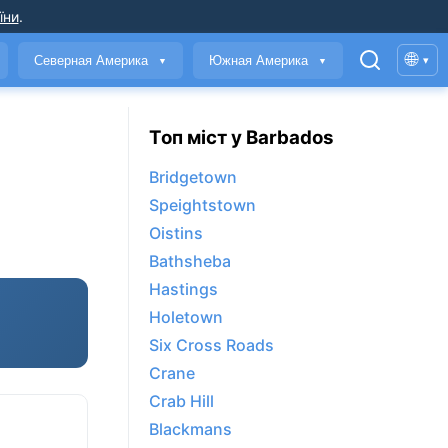
їни
.
🌐
Северная Америка
Южная Америка
▾
▼
▼
Топ міст у Barbados
Bridgetown
Speightstown
Oistins
Bathsheba
Hastings
Holetown
Six Cross Roads
Crane
Crab Hill
Blackmans