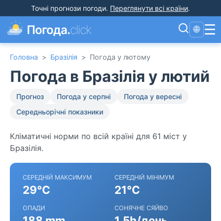
Точні прогнози погоди
.
Переглянути всі країни
.
☰
Погода.
click
🌐
Головна
>
Бразілія
>
Погода у лютому
Погода в Бразілія у лютий
Прогноз
Погода у серпні
Погода у вересні
Середньорічні показники
Кліматичні норми по всій країні для 61 міст у
Бразілія.
СЕРЕДНІЙ МАКСИМУМ
СЕРЕДНІЙ МІНІМУМ
29°C
21°C
ОПАДИ
СОНЯЧНЕ СЯЙВО
188 mm
1.5h/день