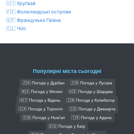
🇺🇾 Уруґвай
🇫🇰 Фолклендські острови
🇬🇫 Французька Гвіана
🇨🇱 Чілі
Популярні міста сьогодні
🇿🇦 Погода у Дурбан
🇿🇲 Погода у Лусака
🇲🇽 Погода у Мехіко
🇦🇪 Погода у Шарджа
🇦🇹 Погода у Відень
🇮🇳 Погода у Коїмбатор
🇨🇦 Погода у Торонто
🇮🇩 Погода у Джакарта
🇨🇳 Погода у Huai'an
🇹🇷 Погода у Адана
🇪🇬 Погода у Каїр