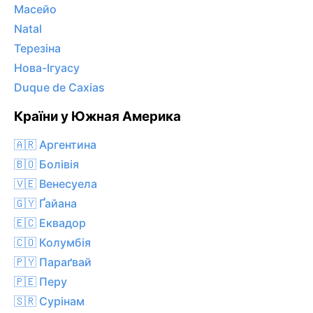
Масейо
Natal
Терезіна
Нова-Ігуасу
Duque de Caxias
Країни у Южная Америка
🇦🇷 Аргентина
🇧🇴 Болівія
🇻🇪 Венесуела
🇬🇾 Ґайана
🇪🇨 Еквадор
🇨🇴 Колумбія
🇵🇾 Параґвай
🇵🇪 Перу
🇸🇷 Сурінам