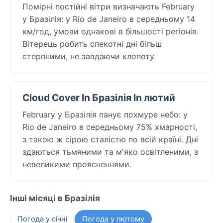
Помірні постійні вітри визначають February
у Бразілія: у Rio de Janeiro в середньому 14
км/год, умови однакові в більшості регіонів.
Вітерець робить спекотні дні більш
стерпними, не завдаючи клопоту.
Cloud Cover In Бразілія In лютий
February у Бразілія панує похмуре небо: у
Rio de Janeiro в середньому 75% хмарності,
з такою ж сірою сталістю по всій країні. Дні
здаються тьмяними та м'яко освітленими, з
невеликими проясненнями.
Інші місяці в Бразілія
Погода у січні
Погода у лютому