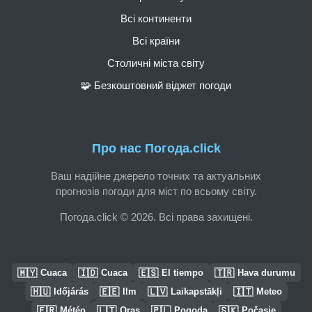
Всі континенти
Всі країни
Столичні міста світу
🧩 Безкоштовний віджет погоди
Про нас Погода.click
Ваш надійне джерело точних та актуальних
прогнозів погоди для міст по всьому світу.
Погода.click © 2026. Всі права захищені.
🇲🇾
🇮🇩
🇪🇸
🇹🇷
Cuaca
Cuaca
El tiempo
Hava durumu
🇭🇺
🇪🇪
🇱🇻
🇮🇹
Időjárás
Ilm
Laikapstākļi
Meteo
🇫🇷
🇱🇹
🇵🇱
🇸🇰
Météo
Oras
Pogoda
Počasie