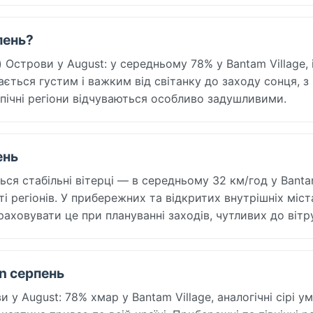
пень?
 Острови у August: у середньому 78% у Bantam Village, і
ається густим і важким від світанку до заходу сонця, з
пічні регіони відчуваються особливо задушливими.
ень
ться стабільні вітерці — в середньому 32 км/год у Bant
і регіонів. У прибережних та відкритих внутрішніх міст
аховувати це при плануванні заходів, чутливих до вітру
In серпень
 у August: 78% хмар у Bantam Village, аналогічні сірі у