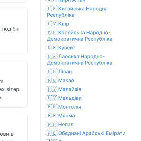
🇨🇳 Китайська Народна
Республіка
🇨🇾 Кіпр
 подібні
🇰🇵 Корейська Народно-
Демократична Республіка
🇰🇼 Кувейт
🇱🇦 Лаоська Народно-
Демократична Республіка
🇱🇧 Ліван
🇲🇴 Макао
am
ах вітер
🇲🇾 Малайзія
.
🇲🇻 Мальдіви
🇲🇳 Монголія
🇲🇲 Мянма
🇳🇵 Непал
🇦🇪 Обєднані Арабські Емірати
мови в