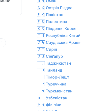
райони
🇴🇲 Оман
🇨🇽 Острів Різдва
🇵🇰 Пакістан
🇵🇸 Палестина
🇰🇷 Південня Корея
🇹🇼 Республіка Китай
🇸🇦 Саудівська Аравія
ні
🇸🇾 Сирія
🇸🇬 Сінґапур
🇹🇯 Таджикістан
🇹🇭 Тайланд
🇹🇱 Тімор-Лешті
🇹🇷 Туреччина
🇹🇲 Туркменістан
🇺🇿 Узбекістан
🇵🇭 Філіпіни