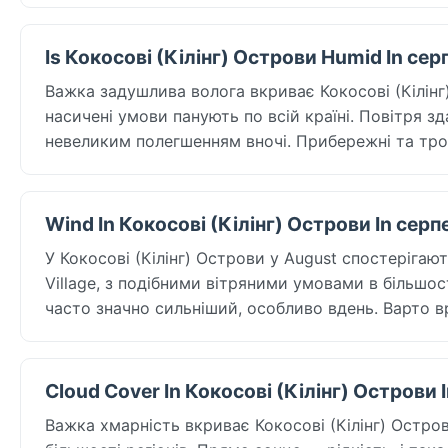
Is Кокосові (Кілінг) Острови Humid In сер
Важка задушлива волога вкриває Кокосові (Кілінг)
насичені умови панують по всій країні. Повітря зд
невеликим полегшенням вночі. Прибережні та тро
Wind In Кокосові (Кілінг) Острови In серп
У Кокосові (Кілінг) Острови у August спостерігаю
Village, з подібними вітряними умовами в більшост
часто значно сильніший, особливо вдень. Варто вр
Cloud Cover In Кокосові (Кілінг) Острови 
Важка хмарність вкриває Кокосові (Кілінг) Острови