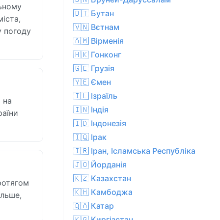
льному
🇧🇹 Бутан
міста,
🇻🇳 Вєтнам
у погоду
🇦🇲 Вірменія
🇭🇰 Гонконг
🇬🇪 Грузія
🇾🇪 Ємен
🇮🇱 Ізраїль
 на
🇮🇳 Індія
раїни
🇮🇩 Індонезія
🇮🇶 Ірак
🇮🇷 Іран, Ісламська Республіка
🇯🇴 Йорданія
🇰🇿 Казахстан
протягом
🇰🇭 Камбоджа
ільше,
🇶🇦 Катар
🇰🇬 Киргізстан