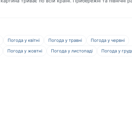
 картина триває по всій країні. Прибережні та північні 
Погода у квітні
Погода у травні
Погода у червні
Погода у жовтні
Погода у листопаді
Погода у груд