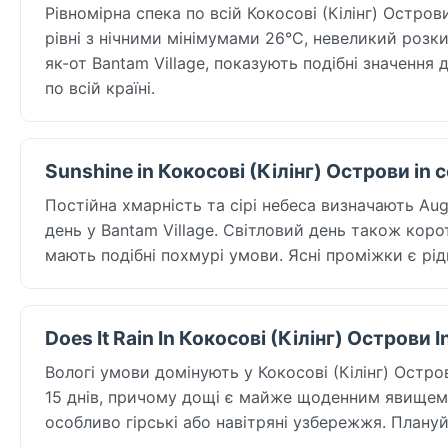
Рівномірна спека по всій Кокосові (Кілінг) Остро
рівні з нічними мінімумами 26°C, невеликий розки
як-от Bantam Village, показують подібні значення
по всій країні.
Sunshine in Кокосові (Кілінг) Острови in 
Постійна хмарність та сірі небеса визначають Augu
день у Bantam Village. Світловий день також корот
мають подібні похмурі умови. Ясні проміжки є рі
Does It Rain In Кокосові (Кілінг) Острови 
Вологі умови домінують у Кокосові (Кілінг) Остро
15 днів, причому дощі є майже щоденним явищем у
особливо гірські або навітряні узбережжя. Плануй