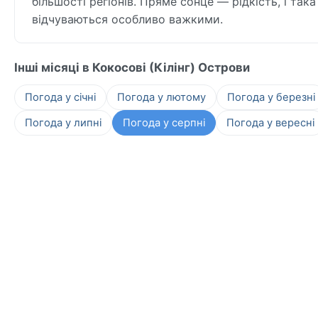
більшості регіонів. Пряме сонце — рідкість, і така
відчуваються особливо важкими.
Інші місяці в Кокосові (Кілінг) Острови
Погода у січні
Погода у лютому
Погода у березні
Погода у липні
Погода у серпні
Погода у вересні