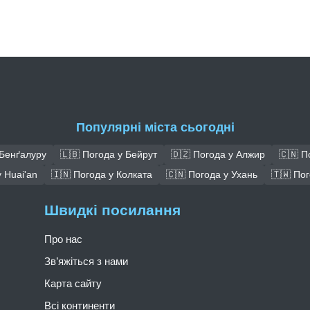
Популярні міста сьогодні
 Бенґалуру
🇱🇧 Погода у Бейрут
🇩🇿 Погода у Алжир
🇨🇳 П
 Huai'an
🇮🇳 Погода у Колката
🇨🇳 Погода у Ухань
🇹🇼 По
Швидкі посилання
Про нас
Зв’яжіться з нами
Карта сайту
Всі континенти