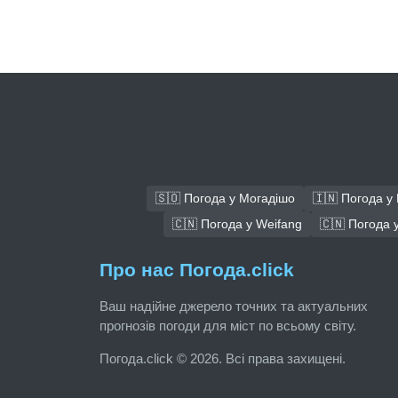
🇸🇴 Погода у Могадішо
🇮🇳 Погода у
🇨🇳 Погода у Weifang
🇨🇳 Погода у
Про нас Погода.click
Ваш надійне джерело точних та актуальних
прогнозів погоди для міст по всьому світу.
Погода.click © 2026. Всі права захищені.