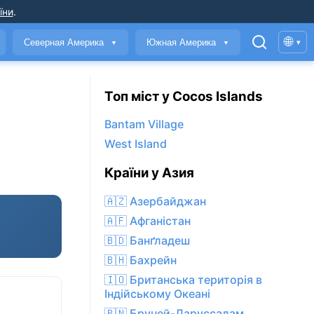
їни
.
🌐
Северная Америка
Южная Америка
▾
▼
▼
Топ міст у Cocos Islands
Bantam Village
West Island
Країни у Азия
🇦🇿 Азербайджан
🇦🇫 Афганістан
🇧🇩 Банґладеш
🇧🇭 Бахрейн
🇮🇴 Британська територія в
Індійському Океані
🇧🇳 Бруней-Даруссалам