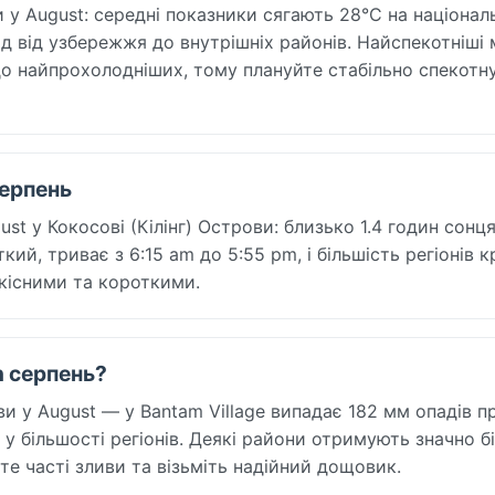
ви у August: середні показники сягають 28°C на націона
д від узбережжя до внутрішніх районів. Найспекотніші 
 до найпрохолодніших, тому плануйте стабільно спекотн
серпень
st у Кокосові (Кілінг) Острови: близько 1.4 годин сонця
кий, триває з 6:15 am до 5:55 pm, і більшість регіонів к
дкісними та короткими.
In серпень?
ви у August — у Bantam Village випадає 182 мм опадів 
 більшості регіонів. Деякі райони отримують значно б
те часті зливи та візьміть надійний дощовик.