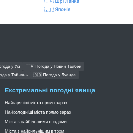
🇱🇰 Шрі Ланка
🇯🇵 Японія
огода у Усі
🇹🇼 Погода у Новий Тайбей
года у Тайнань
🇦🇴 Погода у Луанда
Екстремальні погодні явища
Найгарячіші міста прямо зараз
Найхолодніші міста прямо зараз
Міста з найбільшими опадами
Міста з найсильнішим вітром