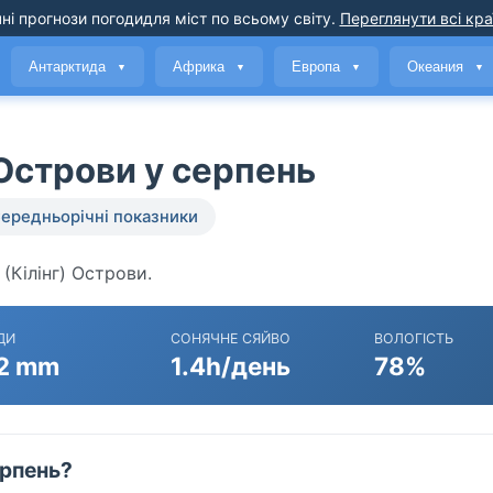
ні прогнози погоди
для міст по всьому світу
.
Переглянути всі кра
Антарктида
Африка
Европа
Океания
▼
▼
▼
▼
 Острови у серпень
ередньорічні показники
 (Кілінг) Острови.
ДИ
СОНЯЧНЕ СЯЙВО
ВОЛОГІСТЬ
2 mm
1.4h/день
78%
ерпень?