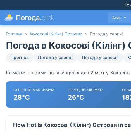
Точ
Погода.
click
Азия
▼
Головна
>
Кокосові (Кілінг) Острови
>
Погода у серпні
Погода в Кокосові (Кілінг)
Прогноз
Погода у серпні
Погода у вересні
С
Кліматичні норми по всій країні для 2 міст у Кокосові
СЕРЕДНІЙ МАКСИМУМ
СЕРЕДНІЙ МІНІМУМ
ОПА
28°C
26°C
18
How Hot Is Кокосові (Кілінг) Острови in с