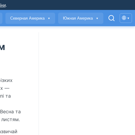
їни
.
🌐
Северная Америка
Южная Америка
▾
▼
▼
им
ізких
ах —
пі та
 Весна та
 листям.
азвичай