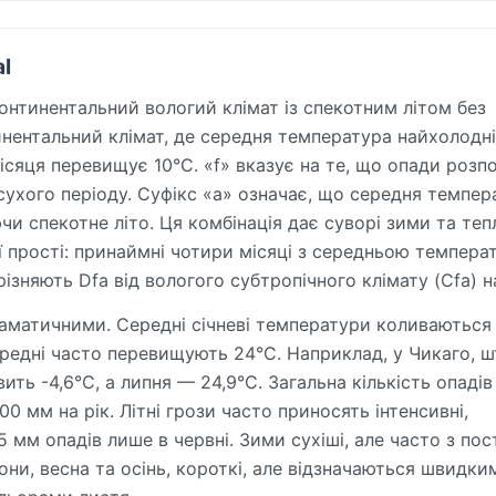
l
континентальний вологий клімат із спекотним літом без
нентальний клімат, де середня температура найхолодн
ісяця перевищує 10°C. «f» вказує на те, що опади розпо
сухого періоду. Суфікс «a» означає, що середня темпер
и спекотне літо. Ця комбінація дає суворі зими та теп
ії прості: принаймні чотири місяці з середньою темпер
ізняють Dfa від вологого субтропічного клімату (Cfa) на
раматичними. Середні січневі температури коливаються 
середні часто перевищують 24°C. Наприклад, у Чикаго, ш
ить -4,6°C, а липня — 24,9°C. Загальна кількість опадів
0 мм на рік. Літні грози часто приносять інтенсивні,
мм опадів лише в червні. Зими сухіші, але часто з по
они, весна та осінь, короткі, але відзначаються швидки