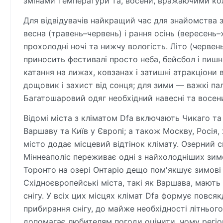
змінами температури та, восени, вражаючими ко
Для відвідувачів найкращий час для знайомства з
весна (травень–червень) і рання осінь (вересень
прохолодні ночі та нижчу вологість. Літо (черве
приносить фестивалі просто неба, бейсбол і пишн
катання на лижах, ковзанах і затишні атракціони в
дощовик і захист від сонця; для зими — важкі па
Багатошаровий одяг необхідний навесні та восени
Відомі міста з кліматом Dfa включають Чикаго та 
Варшаву та Київ у Європі; а також Москву, Росія
місто додає місцевий відтінок клімату. Озерний с
Міннеаполіс переживає одні з найхолодніших зи
Торонто на озері Онтаріо дещо пом'якшує зимові
Східноєвропейські міста, такі як Варшава, мають
снігу. У всіх цих місцях клімат Dfa формує повся
прибирання снігу, до майже необхідності літньог
допомагає любителям погоди оцінити, чому регіо