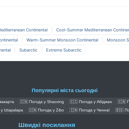
iterranean Continental
Cool-Summer Mediterranean Continen
tinental
Warm-Summer Monsoon Continental
Monsoon S
ental
Subarctic
Extreme Subarctic
Популярні міста сьогодні
жакарта
🇨🇳 Погода у Shaoxing
🇨🇮 Погода у Абіджан
🇨🇳 
у Iztapalapa
🇨🇳 Погода у Zibo
🇮🇳 Погода у Ченнаї
🇧🇩 П
Швидкі посилання