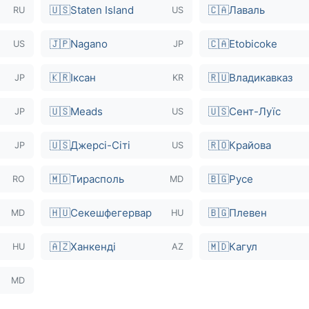
🇺🇸
Staten Island
🇨🇦
Лаваль
RU
US
🇯🇵
Nagano
🇨🇦
Etobicoke
US
JP
🇰🇷
Іксан
🇷🇺
Владикавказ
JP
KR
🇺🇸
Meads
🇺🇸
Сент-Луїс
JP
US
🇺🇸
Джерсі-Сіті
🇷🇴
Крайова
JP
US
🇲🇩
Тирасполь
🇧🇬
Русе
RO
MD
🇭🇺
Секешфегервар
🇧🇬
Плевен
MD
HU
🇦🇿
Ханкенді
🇲🇩
Кагул
HU
AZ
MD