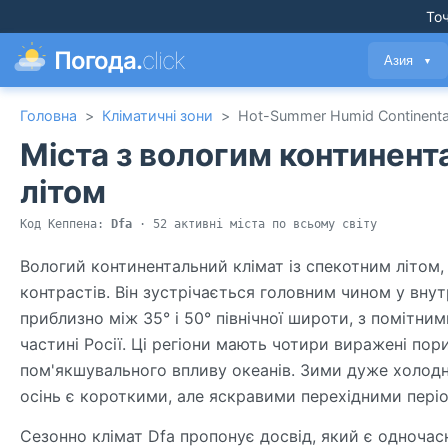
Точ
Погода.
click
Азия
▼
Головна
>
Кліматичні зони
>
Hot-Summer Humid Continenta
Міста з вологим континент
літом
Код Кеппена:
Dfa
· 52 активні міста по всьому світу
Вологий континентальний клімат із спекотним літом,
контрастів. Він зустрічається головним чином у вну
приблизно між 35° і 50° північної широти, з помітним
частині Росії. Ці регіони мають чотири виражені по
пом'якшувального впливу океанів. Зими дуже холодні т
осінь є короткими, але яскравими перехідними пері
Сезонно клімат Dfa пропонує досвід, який є одноча