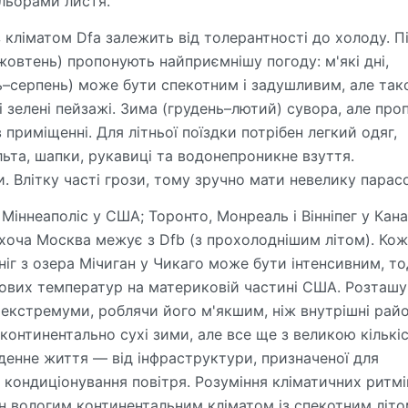
льорами листя.
 кліматом Dfa залежить від толерантності до холоду. П
–жовтень) пропонують найприємнішу погоду: м'які дні,
нь–серпень) може бути спекотним і задушливим, але та
і зелені пейзажі. Зима (грудень–лютий) сувора, але про
 приміщенні. Для літньої поїздки потрібен легкий одяг,
льта, шапки, рукавиці та водонепроникне взуття.
. Влітку часті грози, тому зручно мати невелику парас
Міннеаполіс у США; Торонто, Монреаль і Вінніпег у Кана
, хоча Москва межує з Dfb (з прохолоднішим літом). Ко
ніг з озера Мічиган у Чикаго може бути інтенсивним, то
мових температур на материковій частині США. Розташ
 екстремуми, роблячи його м'якшим, ніж внутрішні райо
 континентально сухі зими, але все ще з великою кількі
кденне життя — від інфраструктури, призначеної для
о кондиціонування повітря. Розуміння кліматичних ритмі
н вологим континентальним кліматом із спекотним літо