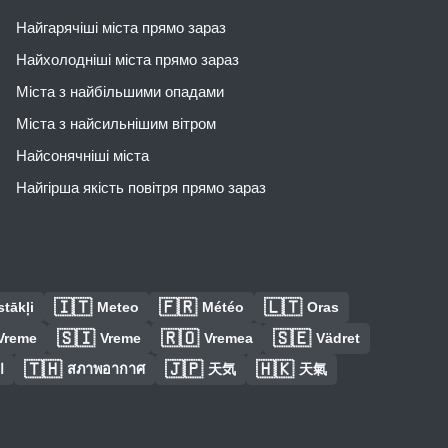
Найгарячіші міста прямо зараз
Найхолодніші міста прямо зараз
Міста з найбільшими опадами
Міста з найсильнішим вітром
Найсонячніші міста
Найгірша якість повітря прямо зараз
🇮🇹
🇫🇷
🇱🇹
tākļi
Meteo
Météo
Oras
🇸🇮
🇷🇴
🇸🇪
Vreme
Vreme
Vremea
Vädret
🇹🇭
🇯🇵
🇭🇰
ا
สภาพอากาศ
天気
天氣