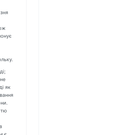
ізня
кож
понує
ольку.
ді;
жне
ді як
ування
ни.
стю
в
м є