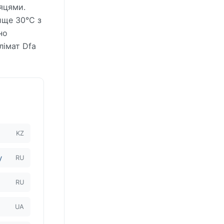
яцями.
ище 30°C з
но
лімат Dfa
KZ
у
RU
RU
UA