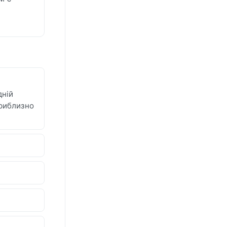
дній
приблизно