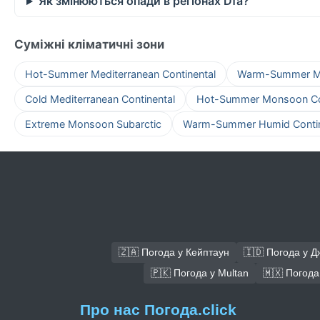
Як змінюються опади в регіонах Dfa?
Суміжні кліматичні зони
Hot-Summer Mediterranean Continental
Warm-Summer Med
Cold Mediterranean Continental
Hot-Summer Monsoon Con
Extreme Monsoon Subarctic
Warm-Summer Humid Contin
🇿🇦 Погода у Кейптаун
🇮🇩 Погода у Д
🇵🇰 Погода у Multan
🇲🇽 Погода 
Про нас Погода.click