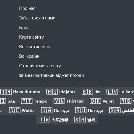
Про нас
Зв’яжіться з нами
Блог
Карта сайту
Всі континенти
Всі країни
Столичні міста світу
🧩 Безкоштовний віджет погоди
🇹🇷
🇭🇺
🇪🇪
🇱🇻
Hava durumu
Időjárás
Ilm
Laikaps
🇮
🇵🇹
🇻🇳
🇩🇰
🇷🇸
Sää
Tempo
Thời tiết
Vejret
🇩🇪
🇺🇦
🇷🇺
🇸🇦
er
Wetter
Погода
Погода
الطق
🇹🇼
🇰🇷
天氣預報
날씨