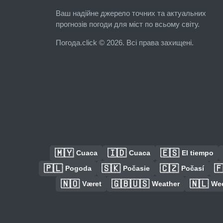
Ваш надійне джерело точних та актуальних
прогнозів погоди для міст по всьому світу.
Погода.click © 2026. Всі права захищені.
🇲🇾
🇮🇩
🇪🇸
Cuaca
Cuaca
El tiempo
🇵🇱
🇸🇰
🇨🇿

Pogoda
Počasie
Počasí
🇳🇴
🇬🇧🇺🇸
🇳🇱
Været
Weather
We