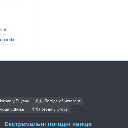
tal
ubarctic
Погода у Fuyang
🇧🇩 Погода у Читтаґонґ
огода у Дакка
🇨🇳 Погода у Ordos
Екстремальні погодні явища