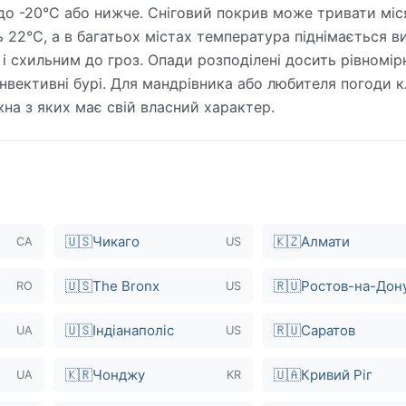
до -20°C або нижче. Сніговий покрив може тривати міс
22°C, а в багатьох містах температура піднімається в
і схильним до гроз. Опади розподілені досить рівномір
нвективні бурі. Для мандрівника або любителя погоди к
жна з яких має свій власний характер.
🇺🇸
Чикаго
🇰🇿
Алмати
CA
US
🇺🇸
The Bronx
🇷🇺
Ростов-на-Дон
RO
US
🇺🇸
Індіанаполіс
🇷🇺
Саратов
UA
US
🇰🇷
Чонджу
🇺🇦
Кривий Ріг
UA
KR