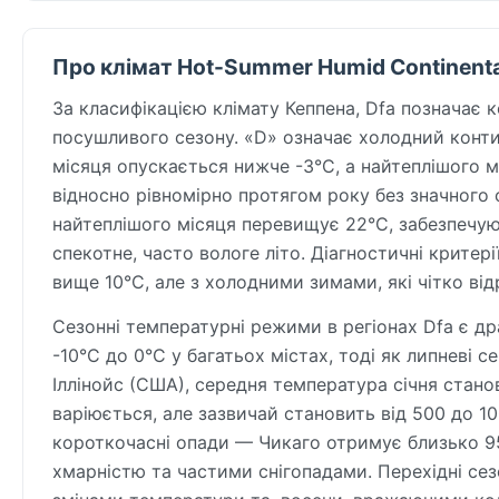
Про клімат Hot-Summer Humid Continenta
За класифікацією клімату Кеппена, Dfa позначає 
посушливого сезону. «D» означає холодний конти
місяця опускається нижче -3°C, а найтеплішого м
відносно рівномірно протягом року без значного 
найтеплішого місяця перевищує 22°C, забезпечуюч
спекотне, часто вологе літо. Діагностичні критер
вище 10°C, але з холодними зимами, які чітко відр
Сезонні температурні режими в регіонах Dfa є д
-10°C до 0°C у багатьох містах, тоді як липневі 
Іллінойс (США), середня температура січня станов
варіюється, але зазвичай становить від 500 до 100
короткочасні опади — Чикаго отримує близько 95 
хмарністю та частими снігопадами. Перехідні сез