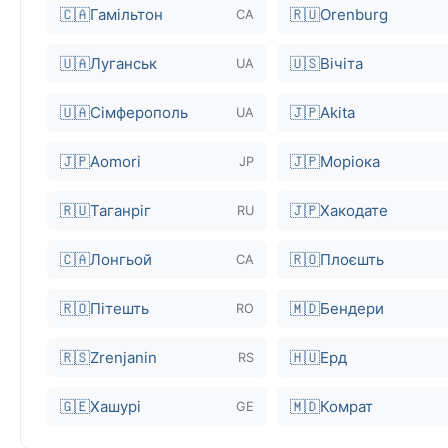
🇨🇦
Гамільтон
🇷🇺
Orenburg
CA
🇺🇦
Луганськ
🇺🇸
Вічіта
UA
🇺🇦
Сімферополь
🇯🇵
Akita
UA
🇯🇵
Aomori
🇯🇵
Моріока
JP
🇷🇺
Таганріг
🇯🇵
Хакодате
RU
🇨🇦
Лонгьой
🇷🇴
Плоєшть
CA
🇷🇴
Пітешть
🇲🇩
Бендери
RO
🇷🇸
Zrenjanin
🇭🇺
Ерд
RS
🇬🇪
Хашурі
🇲🇩
Комрат
GE