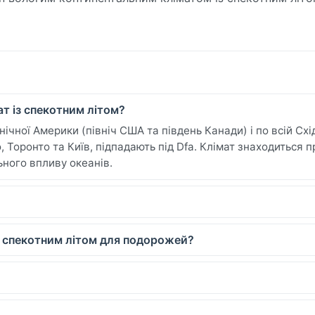
т із спекотним літом?
ічної Америки (північ США та південь Канади) і по всій Схі
о, Торонто та Київ, підпадають під Dfa. Клімат знаходиться 
льного впливу океанів.
з спекотним літом для подорожей?