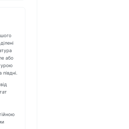
ішого
ділені
атура
ле або
атурою
 півдні.
від
тат
стійною
ми