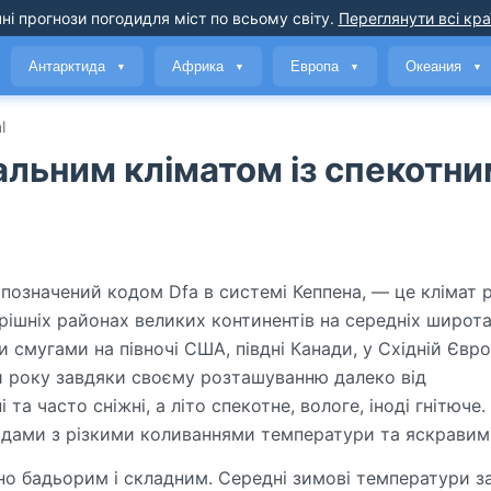
ні прогнози погоди
для міст по всьому світу
.
Переглянути всі кра
Антарктида
Африка
Европа
Океания
▼
▼
▼
▼
l
альним кліматом із спекотн
 позначений кодом Dfa в системі Кеппена, — це клімат р
трішніх районах великих континентів на середніх широт
и смугами на півночі США, півдні Канади, у Східній Євро
ри року завдяки своєму розташуванню далеко від
а часто сніжні, а літо спекотне, вологе, іноді гнітюче.
одами з різкими коливаннями температури та яскравим
сно бадьорим і складним. Середні зимові температури з