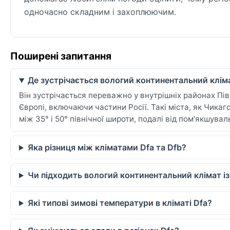
одночасно складним і захоплюючим.
Поширені запитання
Де зустрічається вологий континентальний кліма
Він зустрічається переважно у внутрішніх районах Півн
Європі, включаючи частини Росії. Такі міста, як Чикаг
між 35° і 50° північної широти, подалі від пом'якшува
Яка різниця між кліматами Dfa та Dfb?
Чи підходить вологий континентальний клімат і
Які типові зимові температури в кліматі Dfa?