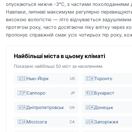
опускаються нижче -3°C, з частими похолоданнями 
Навпаки, липневі максимуми регулярно перевищують 
високою вологістю — літо відчувається задушливим 
протягом року, часто досягаючи піку влітку через ко
пропонує справжній смак усіх чотирьох пір року, ко
Найбільші міста в цьому кліматі
Показано найбільші 50 міст за населенням.
🇺🇸
Нью-Йорк
🇨🇦
Торонто
US
🇯🇵
Саппоро
🇷🇴
Бухарест
JP
🇺🇦
Дніпропетровськ
🇺🇦
Донецьк
UA
🇨🇦
Міссісога
🇺🇦
Запоріжжя
CA