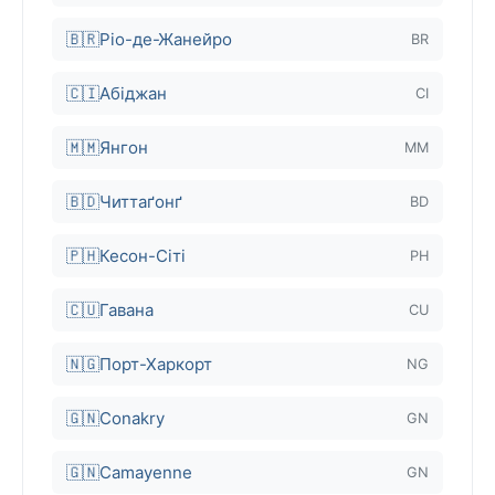
🇧🇷
Ріо-де-Жанейро
BR
🇨🇮
Абіджан
CI
🇲🇲
Янгон
MM
🇧🇩
Читтаґонґ
BD
🇵🇭
Кесон-Сіті
PH
🇨🇺
Гавана
CU
🇳🇬
Порт-Харкорт
NG
🇬🇳
Conakry
GN
🇬🇳
Camayenne
GN