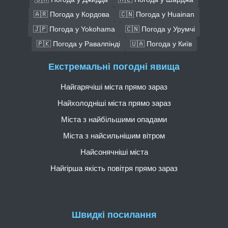
🇦🇷 Погода у Кордова
🇨🇳 Погода у Huainan
🇯🇵 Погода у Yokohama
🇨🇳 Погода у Урумчі
🇵🇰 Погода у Равалпінді
🇺🇦 Погода у Київ
Екстремальні погодні явища
Найгарячіші міста прямо зараз
Найхолодніші міста прямо зараз
Міста з найбільшими опадами
Міста з найсильнішим вітром
Найсонячніші міста
Найгірша якість повітря прямо зараз
Швидкі посилання