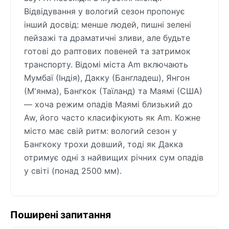
Відвідування у вологий сезон пропонує
інший досвід: менше людей, пишні зелені
пейзажі та драматичні зливи, але будьте
готові до раптових повеней та затримок
транспорту. Відомі міста Am включають
Мумбаї (Індія), Дакку (Бангладеш), Янгон
(М'янма), Бангкок (Таїланд) та Маямі (США)
— хоча режим опадів Маямі близький до
Aw, його часто класифікують як Am. Кожне
місто має свій ритм: вологий сезон у
Бангкоку трохи довший, тоді як Дакка
отримує одні з найвищих річних сум опадів
у світі (понад 2500 мм).
Поширені запитання