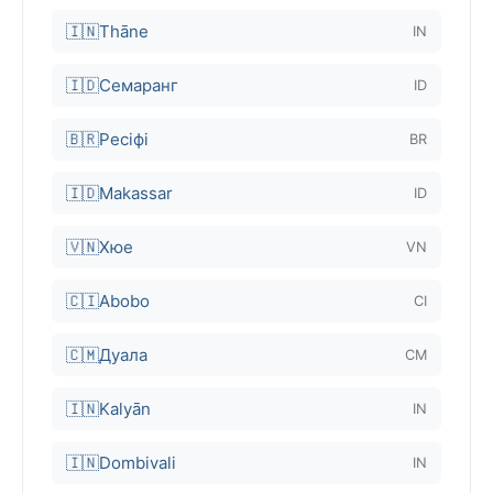
🇮🇳
Thāne
IN
🇮🇩
Семаранг
ID
🇧🇷
Ресіфі
BR
🇮🇩
Makassar
ID
🇻🇳
Хюе
VN
🇨🇮
Abobo
CI
🇨🇲
Дуала
CM
🇮🇳
Kalyān
IN
🇮🇳
Dombivali
IN