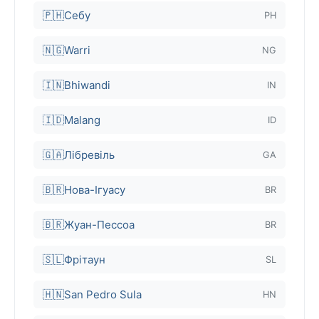
🇵🇭
Себу
PH
🇳🇬
Warri
NG
🇮🇳
Bhiwandi
IN
🇮🇩
Malang
ID
🇬🇦
Лібревіль
GA
🇧🇷
Нова-Ігуасу
BR
🇧🇷
Жуан-Пессоа
BR
🇸🇱
Фрітаун
SL
🇭🇳
San Pedro Sula
HN