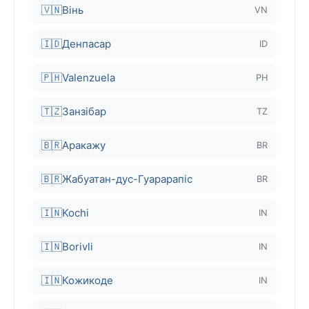
🇻🇳
Вінь
VN
🇮🇩
Денпасар
ID
🇵🇭
Valenzuela
PH
🇹🇿
Занзібар
TZ
🇧🇷
Аракажу
BR
🇧🇷
Жабуатан-дус-Гуарарапіс
BR
🇮🇳
Kochi
IN
🇮🇳
Borivli
IN
🇮🇳
Кожикоде
IN