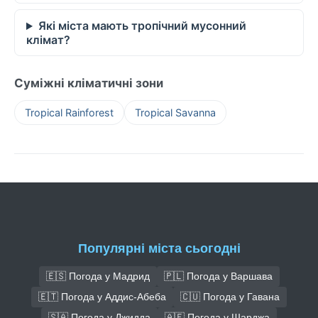
Які міста мають тропічний мусонний
клімат?
Суміжні кліматичні зони
Tropical Rainforest
Tropical Savanna
Популярні міста сьогодні
🇪🇸 Погода у Мадрид
🇵🇱 Погода у Варшава
🇪🇹 Погода у Аддис-Абеба
🇨🇺 Погода у Гавана
🇸🇦 Погода у Джидда
🇦🇪 Погода у Шарджа