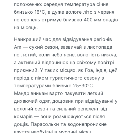
положенню: середня температура січня
близько 16°C, а дуже вологе літо з червня
по серпень отримує близько 400 мм опадів
на місяць.
Найкращий час для відвідування регіонів
Am — сухий сезон, зазвичай з листопада
по лютий, коли небо ясне, вологість нижча,
а активний відпочинок на свіжому повітрі
приємний. У таких місцях, як Гоа, Індія, цей
період є піком туристичного сезону з
температурами близько 25–30°C.
Мандрівникам варто пакувати легкий
дихаючий одяг, дощовик при відвідуванні у
вологий сезон та сильний репелент від
комарів — вони розмножуються після
дощів. Парасольки та водонепроникне
взуття необхідні в мусонні місяці.