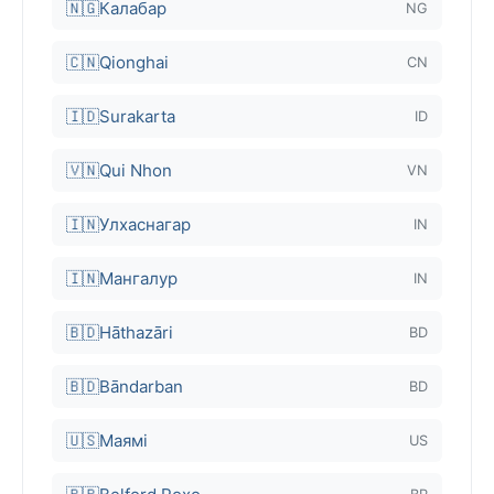
🇳🇬
Калабар
NG
🇨🇳
Qionghai
CN
🇮🇩
Surakarta
ID
🇻🇳
Qui Nhon
VN
🇮🇳
Улхаснагар
IN
🇮🇳
Мангалур
IN
🇧🇩
Hāthazāri
BD
🇧🇩
Bāndarban
BD
🇺🇸
Маямі
US