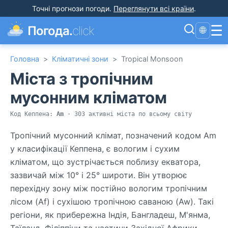
Точні прогнози погоди
.
Переглянути всі країни
.
☰
Погода.
click
🌐
Головна
>
Кліматичні зони
>
Tropical Monsoon
Міста з тропічним
мусонним кліматом
Код Кеппена:
Am
· 303 активні міста по всьому світу
Тропічний мусонний клімат, позначений кодом Am
у класифікації Кеппена, є вологим і сухим
кліматом, що зустрічається поблизу екватора,
зазвичай між 10° і 25° широти. Він утворює
перехідну зону між постійно вологим тропічним
лісом (Af) і сухішою тропічною саваною (Aw). Такі
регіони, як прибережна Індія, Бангладеш, М'янма,
Таїланд, Філіппіни та частини Західної Африки,