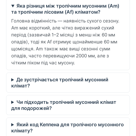
Яка різниця між тропічним мусонним (Am)
та тропічним лісовим (Af) кліматом?
Головна відмінність — наявність сухого сезону.
Am має короткий, але чітко виражений сухий
період (зазвичай 1–2 місяці з менш ніж 60 мм
опадів), тоді як Af отримує щонайменше 60 мм
щомісяця. Am також має вищі сезонні суми
опадів, часто перевищуючи 2000 мм, але з
чітким піком під час мусону.
Де зустрічається тропічний мусонний
клімат?
Чи підходить тропічний мусонний клімат
для подорожей?
Який код Кеппена для тропічного мусонного
клімату?