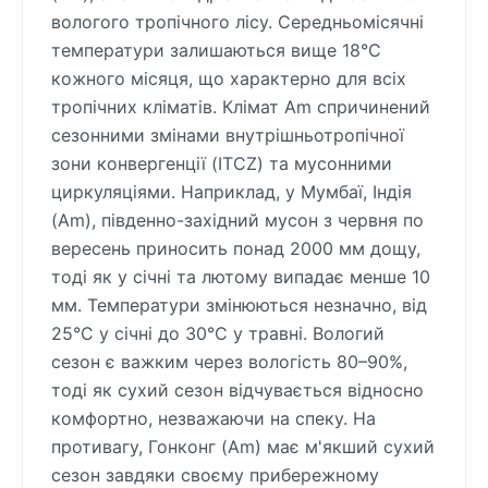
вологого тропічного лісу. Середньомісячні
температури залишаються вище 18°C
кожного місяця, що характерно для всіх
тропічних кліматів. Клімат Am спричинений
сезонними змінами внутрішньотропічної
зони конвергенції (ITCZ) та мусонними
циркуляціями. Наприклад, у Мумбаї, Індія
(Am), південно-західний мусон з червня по
вересень приносить понад 2000 мм дощу,
тоді як у січні та лютому випадає менше 10
мм. Температури змінюються незначно, від
25°C у січні до 30°C у травні. Вологий
сезон є важким через вологість 80–90%,
тоді як сухий сезон відчувається відносно
комфортно, незважаючи на спеку. На
противагу, Гонконг (Am) має м'якший сухий
сезон завдяки своєму прибережному