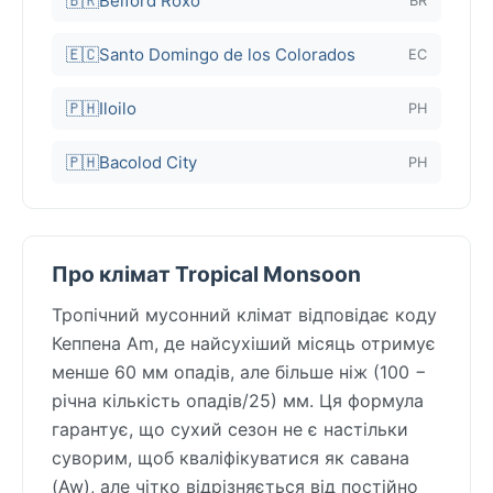
🇧🇷
Belford Roxo
BR
🇪🇨
Santo Domingo de los Colorados
EC
🇵🇭
Iloilo
PH
🇵🇭
Bacolod City
PH
Про клімат Tropical Monsoon
Тропічний мусонний клімат відповідає коду
Кеппена Am, де найсухіший місяць отримує
менше 60 мм опадів, але більше ніж (100 −
річна кількість опадів/25) мм. Ця формула
гарантує, що сухий сезон не є настільки
суворим, щоб кваліфікуватися як савана
(Aw), але чітко відрізняється від постійно