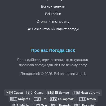
Всі континенти
Всі країни
Столичні міста світу
🧩 Безкоштовний віджет погоди
Про нас Погода.click
Ваш надійне джерело точних та актуальних
прогнозів погоди для міст по всьому світу.
Погода.click © 2026. Всі права захищені.
🇲🇾
🇮🇩
🇪🇸
🇹🇷
Cuaca
Cuaca
El tiempo
Hava durumu
🇭🇺
🇪🇪
🇱🇻
🇮🇹
Időjárás
Ilm
Laikapstākļi
Meteo
🇫🇷
🇱🇹
🇵🇱
🇸🇰
Météo
Oras
Pogoda
Počasie