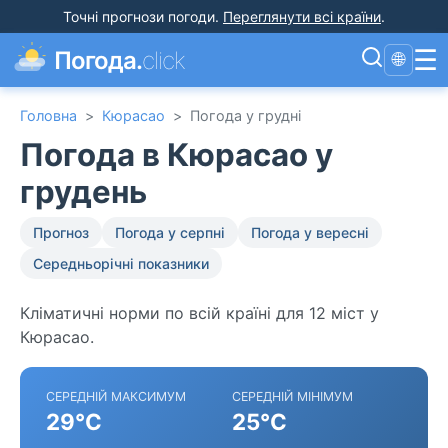
Точні прогнози погоди
.
Переглянути всі країни
.
☰
Погода.
click
🌐
Головна
>
Кюрасао
>
Погода у грудні
Погода в Кюрасао у
грудень
Прогноз
Погода у серпні
Погода у вересні
Середньорічні показники
Кліматичні норми по всій країні для 12 міст у
Кюрасао.
СЕРЕДНІЙ МАКСИМУМ
СЕРЕДНІЙ МІНІМУМ
29°C
25°C