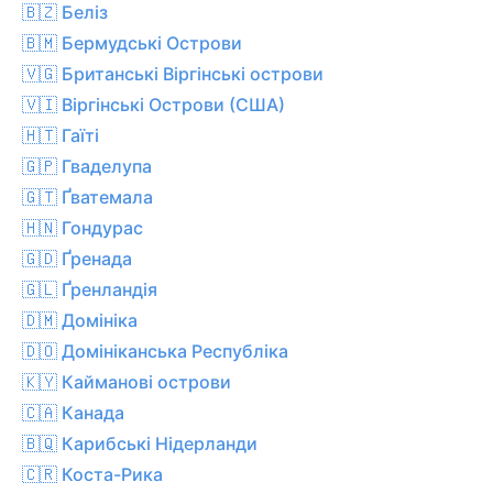
🇧🇿 Беліз
🇧🇲 Бермудські Острови
🇻🇬 Британські Віргінські острови
🇻🇮 Віргінські Острови (США)
🇭🇹 Гаїті
🇬🇵 Гваделупа
🇬🇹 Ґватемала
🇭🇳 Гондурас
🇬🇩 Ґренада
🇬🇱 Ґренландія
🇩🇲 Домініка
🇩🇴 Домініканська Республіка
🇰🇾 Кайманові острови
🇨🇦 Канада
🇧🇶 Карибські Нідерланди
🇨🇷 Коста-Рика