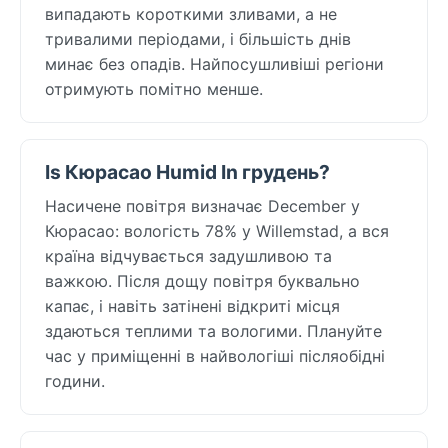
випадають короткими зливами, а не
тривалими періодами, і більшість днів
минає без опадів. Найпосушливіші регіони
отримують помітно менше.
Is Кюрасао Humid In грудень?
Насичене повітря визначає December у
Кюрасао: вологість 78% у Willemstad, а вся
країна відчувається задушливою та
важкою. Після дощу повітря буквально
капає, і навіть затінені відкриті місця
здаються теплими та вологими. Плануйте
час у приміщенні в найвологіші післяобідні
години.