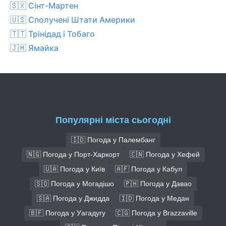
🇸🇽 Сінт-Мартен
🇺🇸 Сполучені Штати Америки
🇹🇹 Трінідад і Тобаго
🇯🇲 Ямайка
Популярні міста сьогодні
🇮🇩 Погода у Палембанг
🇳🇬 Погода у Порт-Харкорт
🇨🇳 Погода у Хефей
🇺🇦 Погода у Київ
🇦🇫 Погода у Кабул
🇸🇴 Погода у Могадішо
🇵🇭 Погода у Давао
🇸🇦 Погода у Джидда
🇮🇩 Погода у Медан
🇧🇫 Погода у Уагадугу
🇨🇬 Погода у Brazzaville