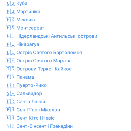
🇨🇺 Куба
🇲🇶 Мартиніка
🇲🇽 Мексика
🇲🇸 Монтсеррат
🇳🇱 Нідерландські Антильські острови
🇳🇮 Нікараґуа
🇧🇱 Острів Святого Бартоломея
🇲🇫 Острів Святого Мартіна
🇹🇨 Острови Теркс і Кайкос
🇵🇦 Панама
🇵🇷 Пуерто-Рико
🇸🇻 Сальвадор
🇱🇨 Санта Лючія
🇵🇲 Сен-Пʼєр і Мікелон
🇰🇳 Сент Кітс і Невіс
🇻🇨 Сент-Вінсент і Ґренадіни