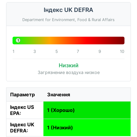
Індекс UK DEFRA
Department for Environment, Food & Rural Affairs
1
1
3
5
7
9
10
Низкий
Загрязнение воздуха низкое
Параметр
Значення
Індекс US
1 (Хорошо)
EPA:
Індекс UK
1 (Низкий)
DEFRA: