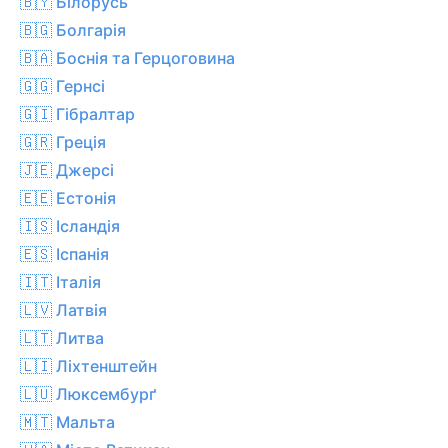
🇧🇾 Білорусь
🇧🇬 Болгарія
🇧🇦 Боснія та Герцоговина
🇬🇬 Гернсі
🇬🇮 Гібралтар
🇬🇷 Греція
🇯🇪 Джерсі
🇪🇪 Естонія
🇮🇸 Ісландія
🇪🇸 Іспанія
🇮🇹 Італія
🇱🇻 Латвія
🇱🇹 Литва
🇱🇮 Ліхтенштейн
🇱🇺 Люксембурґ
🇲🇹 Мальта