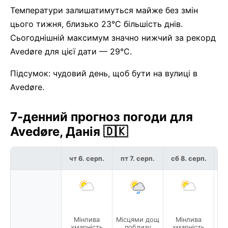
Температури залишатимуться майже без змін
цього тижня, близько 23°C більшість днів.
Сьогоднішній максимум значно нижчий за рекорд
Avedøre для цієї дати — 29°C.
Підсумок: чудовий день, щоб бути на вулиці в
Avedøre.
7-денний прогноз погоди для
Avedøre, Данія 🇩🇰
чт 6. серп.
пт 7. серп.
сб 8. серп.
нд
Мінлива
Місцями дощ
Мінлива
хмарність
поблизу
хмарність