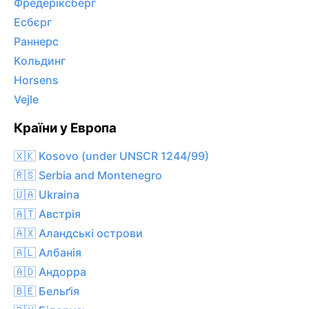
Фредеріксберг
Есбєрг
Раннерс
Кольдинг
Horsens
Vejle
Країни у Европа
🇽🇰 Kosovo (under UNSCR 1244/99)
🇷🇸 Serbia and Montenegro
🇺🇦 Ukraina
🇦🇹 Австрія
🇦🇽 Аландські острови
🇦🇱 Албанія
🇦🇩 Андорра
🇧🇪 Бельґія