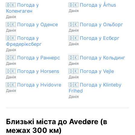
🇩🇰 Погода у
🇩🇰 Погода у Århus
Копенгаген
Данія
Данія
🇩🇰 Погода у Оденсе
🇩🇰 Погода у Ольборг
Данія
Данія
🇩🇰 Погода у
🇩🇰 Погода у Есбєрг
Фредеріксберг
Данія
Данія
🇩🇰 Погода у Раннерс
🇩🇰 Погода у Кольдинг
Данія
Данія
🇩🇰 Погода у Horsens
🇩🇰 Погода у Vejle
Данія
Данія
🇩🇰 Погода у Hvidovre
🇩🇰 Погода у Klinteby
Frihed
Данія
Данія
Близькі міста до Avedøre (в
межах 300 км)