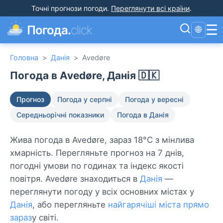
Точні прогнози погоди
.
Переглянути всі країни
.
☰
Погода.
click
🌐
Головна
>
Данія
>
Avedøre
Погода в Avedøre, Данія 🇩🇰
Прогноз
Погода у серпні
Погода у вересні
Середньорічні показники
Погода в Данія
Жива погода в Avedøre, зараз 18°C з мінлива
хмарність. Перегляньте прогноз на 7 днів,
погодні умови по годинах та індекс якості
повітря. Avedøre знаходиться в
Данія
—
переглянути погоду у всіх основних містах у
Данія
, або перегляньте
найгарячіші міста прямо
зараз
у світі.