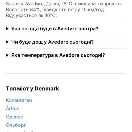
Зараз у Avedøre, Данія, 18°C з мінлива хмарність.
Вологість 84%, швидкість вітру 15 км/год.
Відчувається як 16°C.
Яка погода буде в Avedøre завтра?
Чи буде дощ у Avedøre сьогодні?
Яка температура в Avedøre сьогодні?
Топ міст у Denmark
Копенгаген
Århus
Оденсе
Ольборг