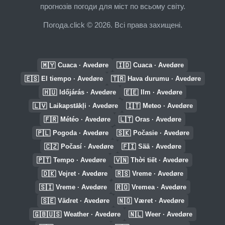
прогнозів погоди для міст по всьому світу.
Погода.click © 2026. Всі права захищені.
🇲🇾
🇮🇩
Cuaca · Avedøre
Cuaca · Avedøre
🇪🇸
🇹🇷
El tiempo · Avedøre
Hava durumu · Avedøre
🇭🇺
🇪🇪
Időjárás · Avedøre
Ilm · Avedøre
🇱🇻
🇮🇹
Laikapstākļi · Avedøre
Meteo · Avedøre
🇫🇷
🇱🇹
Météo · Avedøre
Oras · Avedøre
🇵🇱
🇸🇰
Pogoda · Avedøre
Počasie · Avedøre
🇨🇿
🇫🇮
Počasí · Avedøre
Sää · Avedøre
🇵🇹
🇻🇳
Tempo · Avedøre
Thời tiết · Avedøre
🇩🇰
🇷🇸
Vejret · Avedøre
Vreme · Avedøre
🇸🇮
🇷🇴
Vreme · Avedøre
Vremea · Avedøre
🇸🇪
🇳🇴
Vädret · Avedøre
Været · Avedøre
🇬🇧🇺🇸
🇳🇱
Weather · Avedøre
Weer · Avedøre