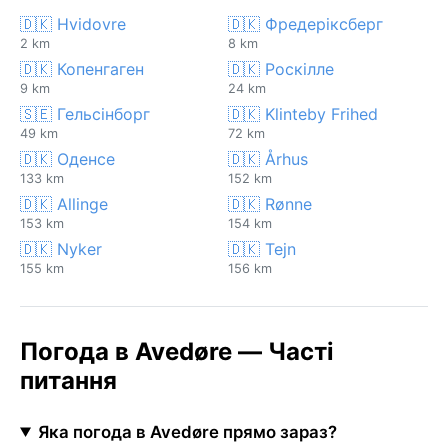
🇩🇰 Hvidovre
🇩🇰 Фредеріксберг
2 km
8 km
🇩🇰 Копенгаген
🇩🇰 Роскілле
9 km
24 km
🇸🇪 Гельсінборг
🇩🇰 Klinteby Frihed
49 km
72 km
🇩🇰 Оденсе
🇩🇰 Århus
133 km
152 km
🇩🇰 Allinge
🇩🇰 Rønne
153 km
154 km
🇩🇰 Nyker
🇩🇰 Tejn
155 km
156 km
Погода в Avedøre — Часті
питання
Яка погода в Avedøre прямо зараз?