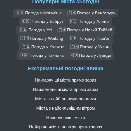
Популярні міста сьогодні
🇸🇴 Погода у Могадішо
🇮🇳 Погода у Бенґалуру
🇱🇧 Погода у Бейрут
🇩🇿 Погода у Алжир
🇨🇳 Погода у Усі
🇹🇼 Погода у Новий Тайбей
🇨🇳 Погода у Weifang
🇨🇳 Погода у Huai'an
🇮🇳 Погода у Колката
🇨🇳 Погода у Ухань
🇹🇼 Погода у Тайнань
🇦🇴 Погода у Луанда
Екстремальні погодні явища
Найгарячіші міста прямо зараз
Найхолодніші міста прямо зараз
Міста з найбільшими опадами
Міста з найсильнішим вітром
Найсонячніші міста
Найгірша якість повітря прямо зараз