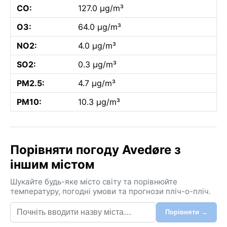
CO:
127.0 µg/m³
O3:
64.0 µg/m³
NO2:
4.0 µg/m³
SO2:
0.3 µg/m³
PM2.5:
4.7 µg/m³
PM10:
10.3 µg/m³
Порівняти погоду Avedøre з
іншим містом
Шукайте будь-яке місто світу та порівнюйте
температуру, погодні умови та прогнози пліч-о-пліч.
Порівняти →