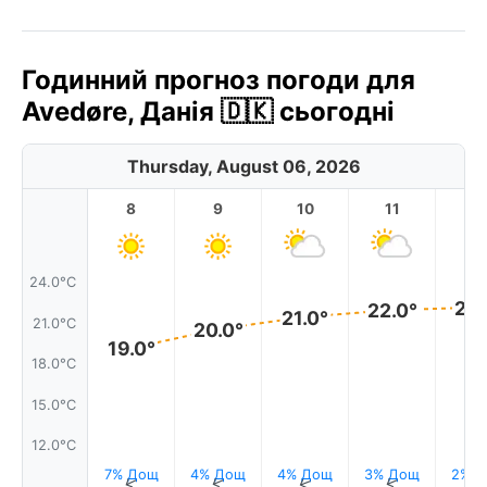
Годинний прогноз погоди для
Avedøre, Данія 🇩🇰 сьогодні
Thursday, August 06, 2026
8
9
10
11
1
24.0°C
22.
22.0°
21.0°
21.0°C
20.0°
19.0°
18.0°C
15.0°C
12.0°C
7% Дощ
4% Дощ
4% Дощ
3% Дощ
2% 
↑
↑
↑
↑