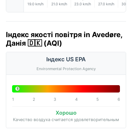
19.0 km/h
21.0 km/h
23.0 km/h
27.0 km/h
30.0 
Індекс якості повітря in Avedøre,
Данія 🇩🇰 (AQI)
Індекс US EPA
Environmental Protection Agency
1
1
2
3
4
5
6
Хорошо
Качество воздуха считается удовлетворительным