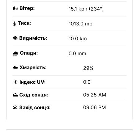
🌬️
Вітер:
15.1 kph (234°)
🌡️
Тиск:
1013.0 mb
👁️
Видимість:
10.0 km
🌧️
Опади:
0.0 mm
☁️
Хмарність:
29%
☀️
Індекс UV:
0.0
🌅
Схід сонця:
05:25 AM
🌇
Захід сонця:
09:06 PM