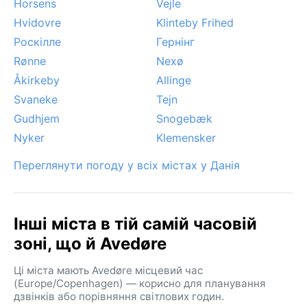
Horsens
Vejle
Hvidovre
Klinteby Frihed
Роскілле
Гернінг
Rønne
Nexø
Åkirkeby
Allinge
Svaneke
Tejn
Gudhjem
Snogebæk
Nyker
Klemensker
Переглянути погоду у всіх містах у Данія
Інші міста в тій самій часовій
зоні, що й Avedøre
Ці міста мають Avedøre місцевий час
(Europe/Copenhagen) — корисно для планування
дзвінків або порівняння світлових годин.