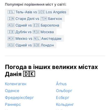
Популярні порівняння міст у світі:
🇮🇱 Тель-Авів vs 🇺🇸 Los Angeles
🇮🇳 Старе Делі vs 🇹🇭 Бангкок
🇦🇺 Сідней vs 🇪🇸 Барселона
🇮🇪 Дублін vs 🇷🇺 Москва
🇲🇽 Мехіко vs 🇳🇱 Амстердам
🇦🇺 Сідней vs 🇬🇧 Лондон
Погода в інших великих містах
Данія 🇩🇰
Копенгаген
Århus
Оденсе
Ольборг
Фредеріксберг
Есбєрг
Раннерс
Кольдинг