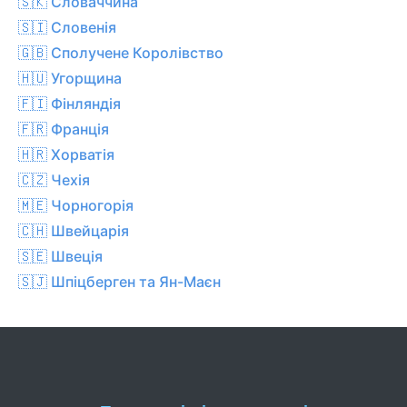
🇸🇰 Словаччина
🇸🇮 Словенія
🇬🇧 Сполучене Королівство
🇭🇺 Угорщина
🇫🇮 Фінляндія
🇫🇷 Франція
🇭🇷 Хорватія
🇨🇿 Чехiя
🇲🇪 Чорногорія
🇨🇭 Швейцарія
🇸🇪 Швеція
🇸🇯 Шпіцберген та Ян-Маєн