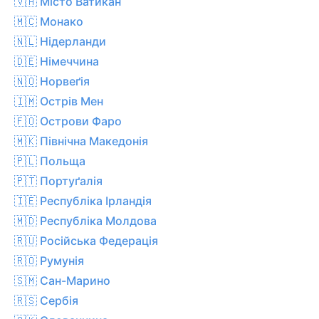
🇻🇦 Місто Ватикан
🇲🇨 Монако
🇳🇱 Нідерланди
🇩🇪 Німеччина
🇳🇴 Норвеґія
🇮🇲 Острів Мен
🇫🇴 Острови Фаро
🇲🇰 Північна Македонія
🇵🇱 Польща
🇵🇹 Портуґалія
🇮🇪 Республіка Ірландія
🇲🇩 Республіка Молдова
🇷🇺 Російська Федерація
🇷🇴 Румунія
🇸🇲 Сан-Марино
🇷🇸 Сербія