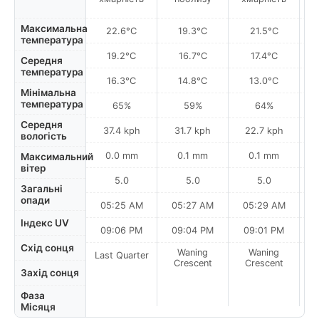
Максимальна
22.6°C
19.3°C
21.5°C
температура
19.2°C
16.7°C
17.4°C
Середня
температура
16.3°C
14.8°C
13.0°C
Мінімальна
температура
65%
59%
64%
Середня
37.4 kph
31.7 kph
22.7 kph
вологість
0.0 mm
0.1 mm
0.1 mm
Максимальний
вітер
5.0
5.0
5.0
Загальні
опади
05:25 AM
05:27 AM
05:29 AM
Індекс UV
09:06 PM
09:04 PM
09:01 PM
Схід сонця
Waning
Waning
Last Quarter
Crescent
Crescent
Захід сонця
Фаза
Місяця