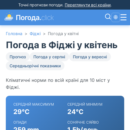
Точні прогнози погоди
.
Переглянути всі країни
.
☰
Погода.
click
🌐
Головна
>
Фіджі
>
Погода у квітні
Погода в Фіджі у квітень
Прогноз
Погода у серпні
Погода у вересні
Середньорічні показники
Кліматичні норми по всій країні для 10 міст у
Фіджі.
СЕРЕДНІЙ МАКСИМУМ
СЕРЕДНІЙ МІНІМУМ
29°C
24°C
ОПАДИ
СОНЯЧНЕ СЯЙВО
259 mm
1.5h/день