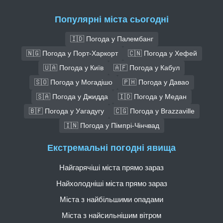
Популярні міста сьогодні
🇮🇩 Погода у Палембанг
🇳🇬 Погода у Порт-Харкорт
🇨🇳 Погода у Хефей
🇺🇦 Погода у Київ
🇦🇫 Погода у Кабул
🇸🇴 Погода у Могадішо
🇵🇭 Погода у Давао
🇸🇦 Погода у Джидда
🇮🇩 Погода у Медан
🇧🇫 Погода у Уагадугу
🇨🇬 Погода у Brazzaville
🇮🇳 Погода у Пімпрі-Чінчвад
Екстремальні погодні явища
Найгарячіші міста прямо зараз
Найхолодніші міста прямо зараз
Міста з найбільшими опадами
Міста з найсильнішим вітром