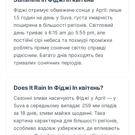
Фіджі отримує обмежене сонце у April: лише
1.5 годин на день у Suva, густа хмарність
поширена в більшості регіонів. Світловий
день триває з 6:15 am до 5:55 pm, але
постійні сірі небеса та похмурі проміжки
роблять пряме сонячне світло справді
рідкісним. Багато днів проходять без
тривалих сонячних періодів.
Does It Rain In Фіджі In квітень?
Сезонні зливи насичують Фіджі у April — у
Suva в середньому випадає 259 мм опадів
за 18 днів, зливи майже щоденні. Така
картина характерна для більшості регіонів,
особливо вздовж узбережжя, де впливають