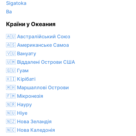
Sigatoka
Ba
Країни у Океания
🇦🇺 Австралійський Союз
🇦🇸 Американське Самоа
🇻🇺 Вануату
🇺🇲 Віддалені Острови США
🇬🇺 Гуам
🇰🇮 Кірібаті
🇲🇭 Маршаллові Острови
🇫🇲 Мікронезія
🇳🇷 Науру
🇳🇺 Ніуе
🇳🇿 Нова Зеландія
🇳🇨 Нова Каледонія