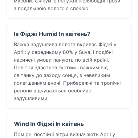
мусони. Очікуйте потужні післяобідні грози
з подальшою вологою спекою.
Is Фіджі Humid In квітень?
Важка задушлива волога вкриває Фіджі у
April: у середньому 80% у Suva, і подібні
насичені умови панують по всій країні.
Повітря здається густим і важким від
світанку до заходу сонця, з невеликим
полегшенням вночі. Прибережні та тропічні
регіони відчуваються особливо
задушливими.
Wind In Фіджі In квітень
Помірні постійні вітри визначають April у