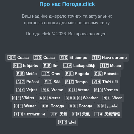
Про нас Погода.click
Ваш надійне джерело точних та актуальних
прогнозів погоди для міст по всьому світу.
Погода.click © 2026. Всі права захищені.
🇲🇾
🇮🇩
🇪🇸
🇹🇷
Cuaca
Cuaca
El tiempo
Hava durumu
🇭🇺
🇪🇪
🇱🇻
🇮🇹
Időjárás
Ilm
Laikapstākļi
Meteo
🇫🇷
🇱🇹
🇵🇱
🇸🇰
Météo
Oras
Pogoda
Počasie
🇨🇿
🇫🇮
🇵🇹
🇻🇳
Počasí
Sää
Tempo
Thời tiết
🇩🇰
🇷🇸
🇸🇮
🇷🇴
Vejret
Vreme
Vreme
Vremea
🇸🇪
🇳🇴
🇬🇧🇺🇸
🇳🇱
Vädret
Været
Weather
Weer
🇩🇪
🇺🇦
🇷🇺
🇸🇦
Wetter
Погода
Погода
الطقس
🇹🇭
🇯🇵
🇭🇰
🇹🇼
สภาพอากาศ
天気
天氣
天氣預報
🇰🇷
날씨