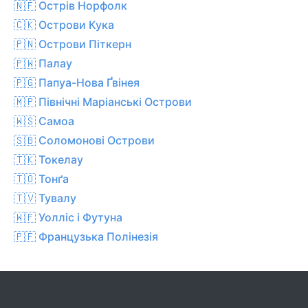
🇳🇫 Острів Норфолк
🇨🇰 Острови Кука
🇵🇳 Острови Піткерн
🇵🇼 Палау
🇵🇬 Папуа-Нова Ґвінея
🇲🇵 Північні Маріанські Острови
🇼🇸 Самоа
🇸🇧 Соломонові Острови
🇹🇰 Токелау
🇹🇴 Тонґа
🇹🇻 Тувалу
🇼🇫 Уолліс і Футуна
🇵🇫 Французька Полінезія