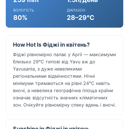
ВОЛОГІСТЬ
ДІАПАЗОН
80%
28–29°C
How Hot Is Фіджі in квітень?
Фіджі рівномірно палає у April — максимуми
близько 29°C типові від Yavu аж до
Yavusania, з дуже невеликими
регіональними відмінностями. Нічні
мінімуми тримаються на рівні 24°C навіть
вночі, а невелика географічна площа країни
означає відсутність значних кліматичних
зон. Очікуйте рівномірну спеку вдень і вночі.
Sunshine in Фіджі in квітень