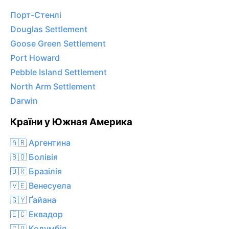
Порт-Стенлі
Douglas Settlement
Goose Green Settlement
Port Howard
Pebble Island Settlement
North Arm Settlement
Darwin
Країни у Южная Америка
🇦🇷 Аргентина
🇧🇴 Болівія
🇧🇷 Бразілія
🇻🇪 Венесуела
🇬🇾 Ґайана
🇪🇨 Еквадор
🇨🇴 Колумбія