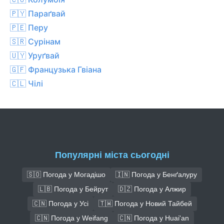
🇵🇾 Параґвай
🇵🇪 Перу
🇸🇷 Сурінам
🇺🇾 Уруґвай
🇬🇫 Французька Гвіана
🇨🇱 Чілі
Популярні міста сьогодні
🇸🇴 Погода у Могадішо
🇮🇳 Погода у Бенґалуру
🇱🇧 Погода у Бейрут
🇩🇿 Погода у Алжир
🇨🇳 Погода у Усі
🇹🇼 Погода у Новий Тайбей
🇨🇳 Погода у Weifang
🇨🇳 Погода у Huai'an