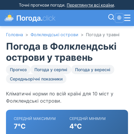
Точні прогнози погоди
.
Переглянути всі країни
.
☰
Погода.
click
🌐
Головна
>
Фолклендські острови
>
Погода у травні
Погода в Фолклендські
острови у травень
Прогноз
Погода у серпні
Погода у вересні
Середньорічні показники
Кліматичні норми по всій країні для 10 міст у
Фолклендські острови.
СЕРЕДНІЙ МАКСИМУМ
СЕРЕДНІЙ МІНІМУМ
7°C
4°C