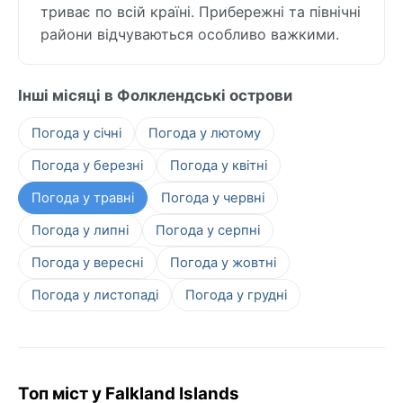
триває по всій країні. Прибережні та північні
райони відчуваються особливо важкими.
Інші місяці в Фолклендські острови
Погода у січні
Погода у лютому
Погода у березні
Погода у квітні
Погода у травні
Погода у червні
Погода у липні
Погода у серпні
Погода у вересні
Погода у жовтні
Погода у листопаді
Погода у грудні
Топ міст у Falkland Islands