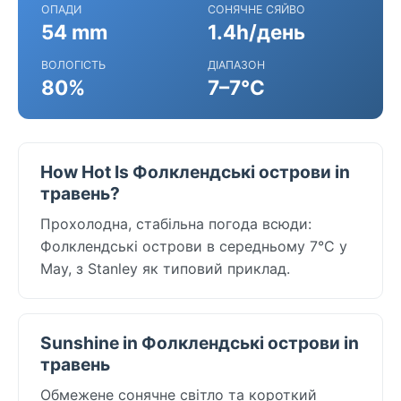
ОПАДИ
СОНЯЧНЕ СЯЙВО
54 mm
1.4h/день
ВОЛОГІСТЬ
ДІАПАЗОН
80%
7–7°C
How Hot Is Фолклендські острови in
травень?
Прохолодна, стабільна погода всюди:
Фолклендські острови в середньому 7°C у
May, з Stanley як типовий приклад.
Sunshine in Фолклендські острови in
травень
Обмежене сонячне світло та короткий