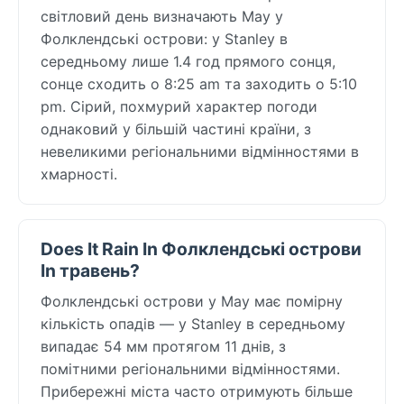
світловий день визначають May у
Фолклендські острови: у Stanley в
середньому лише 1.4 год прямого сонця,
сонце сходить о 8:25 am та заходить о 5:10
pm. Сірий, похмурий характер погоди
однаковий у більшій частині країни, з
невеликими регіональними відмінностями в
хмарності.
Does It Rain In Фолклендські острови
In травень?
Фолклендські острови у May має помірну
кількість опадів — у Stanley в середньому
випадає 54 мм протягом 11 днів, з
помітними регіональними відмінностями.
Прибережні міста часто отримують більше