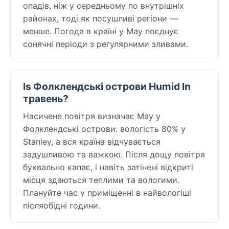
опадів, ніж у середньому по внутрішніх
районах, тоді як посушливі регіони —
менше. Погода в країні у May поєднує
сонячні періоди з регулярними зливами.
Is Фолклендські острови Humid In
травень?
Насичене повітря визначає May у
Фолклендські острови: вологість 80% у
Stanley, а вся країна відчувається
задушливою та важкою. Після дощу повітря
буквально капає, і навіть затінені відкриті
місця здаються теплими та вологими.
Плануйте час у приміщенні в найвологіші
післяобідні години.