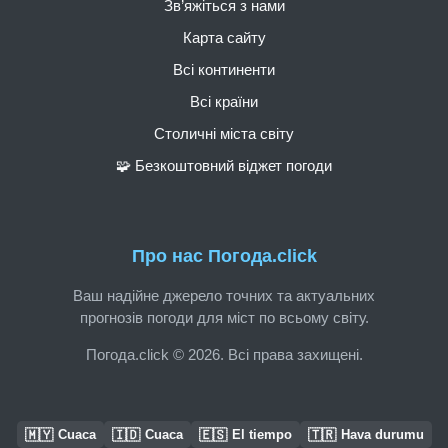
Зв’яжіться з нами
Карта сайту
Всі континенти
Всі країни
Столичні міста світу
🧩 Безкоштовний віджет погоди
Про нас Погода.click
Ваш надійне джерело точних та актуальних
прогнозів погоди для міст по всьому світу.
Погода.click © 2026. Всі права захищені.
🇲🇾
🇮🇩
🇪🇸
🇹🇷
Cuaca
Cuaca
El tiempo
Hava durumu