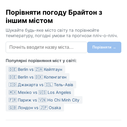
Порівняти погоду Брайтон з
іншим містом
Шукайте будь-яке місто світу та порівнюйте
температуру, погодні умови та прогнози пліч-о-пліч.
Порівняти →
Популярні порівняння міст у світі:
🇩🇪 Berlin vs 🇿🇦 Кейптаун
🇩🇪 Berlin vs 🇩🇰 Копенгаген
🇮🇩 Джакарта vs 🇮🇱 Тель-Авів
🇲🇽 Мехіко vs 🇺🇸 Los Angeles
🇫🇷 Париж vs 🇻🇳 Ho Chi Minh City
🇬🇧 Лондон vs 🇯🇵 Osaka