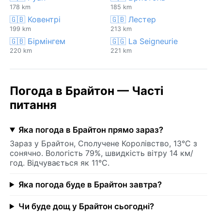
178 km
185 km
🇬🇧 Ковентрі
🇬🇧 Лестер
199 km
213 km
🇬🇧 Бірмінгем
🇬🇬 La Seigneurie
220 km
221 km
Погода в Брайтон — Часті
питання
Яка погода в Брайтон прямо зараз?
Зараз у Брайтон, Сполучене Королівство, 13°C з
сонячно. Вологість 79%, швидкість вітру 14 км/
год. Відчувається як 11°C.
Яка погода буде в Брайтон завтра?
Чи буде дощ у Брайтон сьогодні?