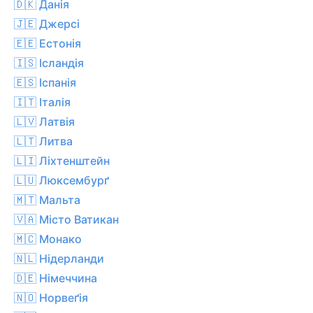
🇩🇰 Данія
🇯🇪 Джерсі
🇪🇪 Естонія
🇮🇸 Ісландія
🇪🇸 Іспанія
🇮🇹 Італія
🇱🇻 Латвія
🇱🇹 Литва
🇱🇮 Ліхтенштейн
🇱🇺 Люксембурґ
🇲🇹 Мальта
🇻🇦 Місто Ватикан
🇲🇨 Монако
🇳🇱 Нідерланди
🇩🇪 Німеччина
🇳🇴 Норвеґія