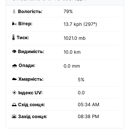
💧
Вологість:
79%
🌬️
Вітер:
13.7 kph (297°)
🌡️
Тиск:
1021.0 mb
👁️
Видимість:
10.0 km
🌧️
Опади:
0.0 mm
☁️
Хмарність:
5%
☀️
Індекс UV:
0.0
🌅
Схід сонця:
05:34 AM
🌇
Захід сонця:
08:38 PM