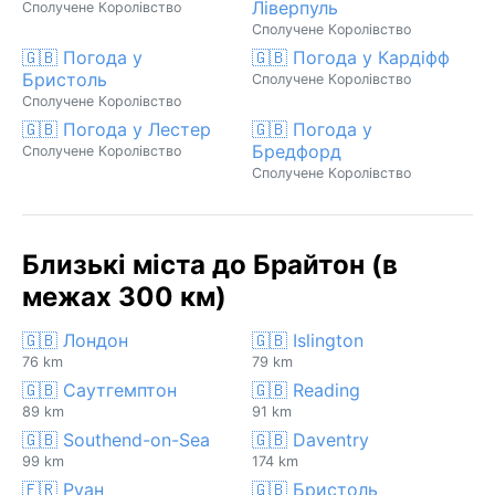
Ліверпуль
Сполучене Королівство
Сполучене Королівство
🇬🇧 Погода у
🇬🇧 Погода у Кардіфф
Бристоль
Сполучене Королівство
Сполучене Королівство
🇬🇧 Погода у Лестер
🇬🇧 Погода у
Бредфорд
Сполучене Королівство
Сполучене Королівство
Близькі міста до Брайтон (в
межах 300 км)
🇬🇧 Лондон
🇬🇧 Islington
76 km
79 km
🇬🇧 Саутгемптон
🇬🇧 Reading
89 km
91 km
🇬🇧 Southend-on-Sea
🇬🇧 Daventry
99 km
174 km
🇫🇷 Руан
🇬🇧 Бристоль