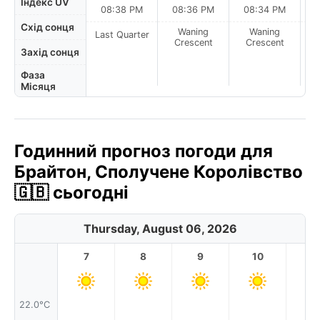
Індекс UV
08:38 PM
08:36 PM
08:34 PM
Схід сонця
Waning
Waning
Last Quarter
Crescent
Crescent
Захід сонця
Фаза
Місяця
Годинний прогноз погоди для
Брайтон, Сполучене Королівство
🇬🇧 сьогодні
Thursday, August 06, 2026
7
8
9
10
11
22.0°C