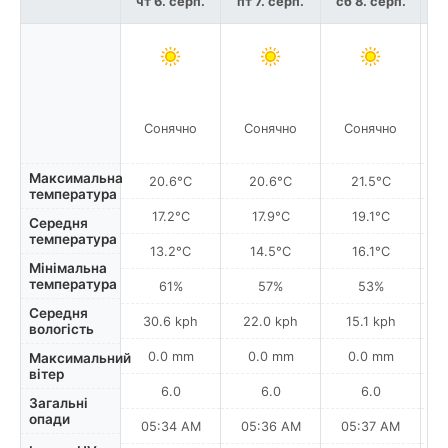
чт 6. серп.
пт 7. серп.
сб 8. серп.
нд
Сонячно
Сонячно
Сонячно
Максимальна
20.6°C
20.6°C
21.5°C
температура
17.2°C
17.9°C
19.1°C
Середня
температура
13.2°C
14.5°C
16.1°C
Мінімальна
температура
61%
57%
53%
Середня
30.6 kph
22.0 kph
15.1 kph
вологість
0.0 mm
0.0 mm
0.0 mm
Максимальний
вітер
6.0
6.0
6.0
Загальні
опади
05:34 AM
05:36 AM
05:37 AM
0