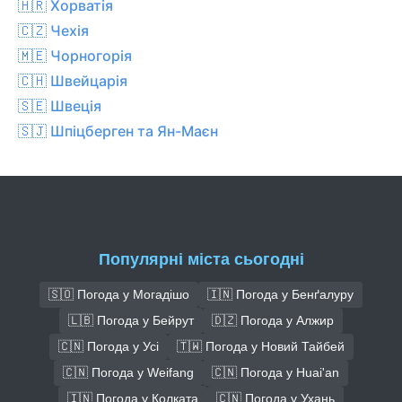
🇭🇷 Хорватія
🇨🇿 Чехiя
🇲🇪 Чорногорія
🇨🇭 Швейцарія
🇸🇪 Швеція
🇸🇯 Шпіцберген та Ян-Маєн
Популярні міста сьогодні
🇸🇴 Погода у Могадішо
🇮🇳 Погода у Бенґалуру
🇱🇧 Погода у Бейрут
🇩🇿 Погода у Алжир
🇨🇳 Погода у Усі
🇹🇼 Погода у Новий Тайбей
🇨🇳 Погода у Weifang
🇨🇳 Погода у Huai'an
🇮🇳 Погода у Колката
🇨🇳 Погода у Ухань