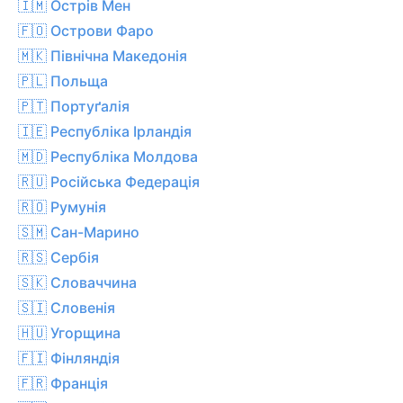
🇮🇲 Острів Мен
🇫🇴 Острови Фаро
🇲🇰 Північна Македонія
🇵🇱 Польща
🇵🇹 Портуґалія
🇮🇪 Республіка Ірландія
🇲🇩 Республіка Молдова
🇷🇺 Російська Федерація
🇷🇴 Румунія
🇸🇲 Сан-Марино
🇷🇸 Сербія
🇸🇰 Словаччина
🇸🇮 Словенія
🇭🇺 Угорщина
🇫🇮 Фінляндія
🇫🇷 Франція