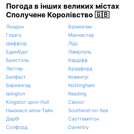
Погода в інших великих містах
Сполучене Королівство 🇬🇧
Лондон
Бірмінгем
Глазго
Манчестер
Шеффілд
Лідс
Единбург
Ліверпуль
Бристоль
Кардіфф
Лестер
Бредфорд
Белфаст
Ковентрі
Беркенгед
Nottingham
Islington
Reading
Kingston upon Hull
Свонсі
Ньюкасл-апон-Тайн
Southend-on-Sea
Дербі
Саутгемптон
Солфорд
Daventry