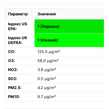
Параметр
Значення
Індекс US
1 (Хорошо)
EPA:
Індекс UK
1 (Низкий)
DEFRA:
CO:
125.0 µg/m³
O3:
58.0 µg/m³
NO2:
3.8 µg/m³
SO2:
0.5 µg/m³
PM2.5:
4.2 µg/m³
PM10:
9.7 µg/m³