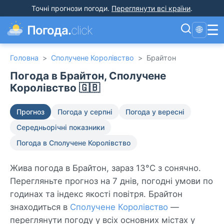
Точні прогнози погоди
.
Переглянути всі країни
.
☰
Погода.
click
🌐
Головна
>
Сполучене Королівство
>
Брайтон
Погода в Брайтон, Сполучене
Королівство 🇬🇧
Прогноз
Погода у серпні
Погода у вересні
Середньорічні показники
Погода в Сполучене Королівство
Жива погода в Брайтон, зараз 13°C з сонячно.
Перегляньте прогноз на 7 днів, погодні умови по
годинах та індекс якості повітря. Брайтон
знаходиться в
Сполучене Королівство
—
переглянути погоду у всіх основних містах у