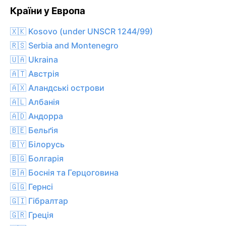
Країни у Европа
🇽🇰 Kosovo (under UNSCR 1244/99)
🇷🇸 Serbia and Montenegro
🇺🇦 Ukraina
🇦🇹 Австрія
🇦🇽 Аландські острови
🇦🇱 Албанія
🇦🇩 Андорра
🇧🇪 Бельґія
🇧🇾 Білорусь
🇧🇬 Болгарія
🇧🇦 Боснія та Герцоговина
🇬🇬 Гернсі
🇬🇮 Гібралтар
🇬🇷 Греція