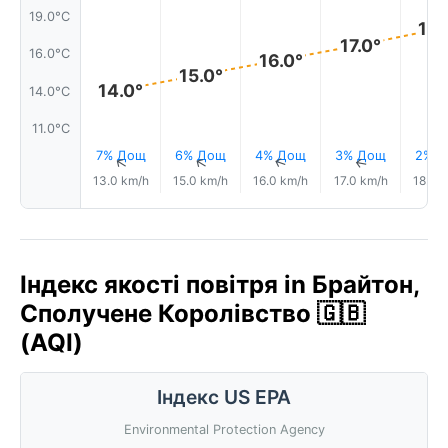
19.0°C
18.
17.0°
16.0°C
16.0°
15.0°
14.0°
14.0°C
11.0°C
7% Дощ
6% Дощ
4% Дощ
3% Дощ
2% 
↑
↑
↑
↑
13.0 km/h
15.0 km/h
16.0 km/h
17.0 km/h
18.0 
Індекс якості повітря in Брайтон,
Сполучене Королівство 🇬🇧
(AQI)
Індекс US EPA
Environmental Protection Agency