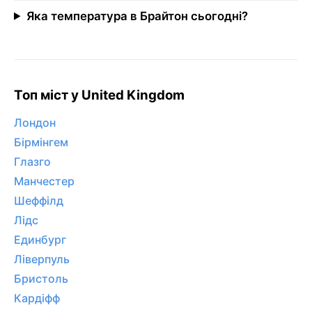
Яка температура в Брайтон сьогодні?
Топ міст у United Kingdom
Лондон
Бірмінгем
Глазго
Манчестер
Шеффілд
Лідс
Единбург
Ліверпуль
Бристоль
Кардіфф