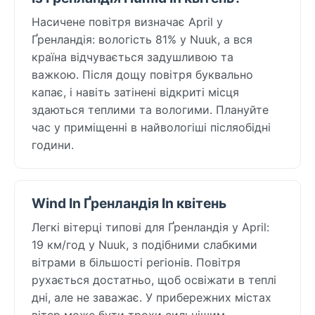
Насичене повітря визначає April у
Ґренландія: вологість 81% у Nuuk, а вся
країна відчувається задушливою та
важкою. Після дощу повітря буквально
капає, і навіть затінені відкриті місця
здаються теплими та вологими. Плануйте
час у приміщенні в найвологіші післяобідні
години.
Wind In Ґренландія In квітень
Легкі вітерці типові для Ґренландія у April:
19 км/год у Nuuk, з подібними слабкими
вітрами в більшості регіонів. Повітря
рухається достатньо, щоб освіжати в теплі
дні, але не заважає. У прибережних містах
вітер може бути трохи сильнішим.