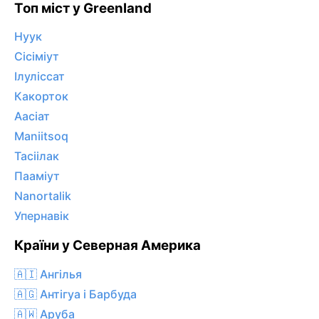
Топ міст у Greenland
Нуук
Сісіміут
Ілуліссат
Какорток
Аасіат
Maniitsoq
Тасіілак
Пааміут
Nanortalik
Упернавік
Країни у Северная Америка
🇦🇮 Ангілья
🇦🇬 Антігуа і Барбуда
🇦🇼 Аруба