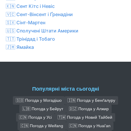
🇰🇳 Сент Кітс і Невіс
🇻🇨 Сент-Вінсент і Ґренадіни
🇸🇽 Сінт-Мартен
🇺🇸 Сполучені Штати Америки
🇹🇹 Трінідад і Тобаго
🇯🇲 Ямайка
Популярні міста сьогодні
🇸🇴 Погода у Могадішо
🇮🇳 Погода у Бенґалуру
🇱🇧 Погода у Бейрут
🇩🇿 Погода у Алжир
🇨🇳 Погода у Усі
🇹🇼 Погода у Новий Тайбей
🇨🇳 Погода у Weifang
🇨🇳 Погода у Huai'an