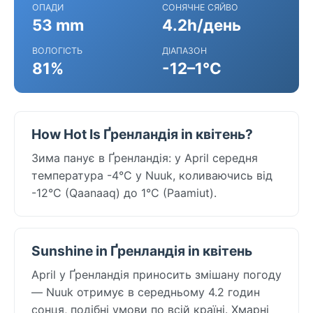
ОПАДИ
СОНЯЧНЕ СЯЙВО
53 mm
4.2h/день
ВОЛОГІСТЬ
ДІАПАЗОН
81%
-12–1°C
How Hot Is Ґренландія in квітень?
Зима панує в Ґренландія: у April середня
температура -4°C у Nuuk, коливаючись від
-12°C (Qaanaaq) до 1°C (Paamiut).
Sunshine in Ґренландія in квітень
April у Ґренландія приносить змішану погоду
— Nuuk отримує в середньому 4.2 годин
сонця, подібні умови по всій країні. Хмарні