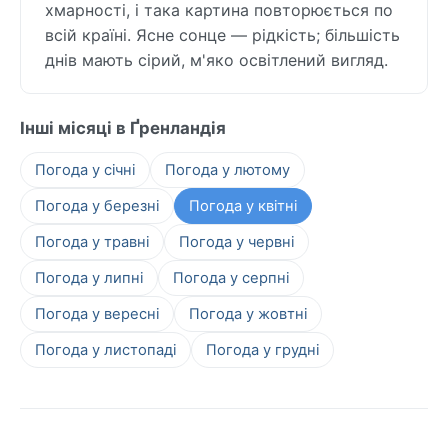
хмарності, і така картина повторюється по
всій країні. Ясне сонце — рідкість; більшість
днів мають сірий, м'яко освітлений вигляд.
Інші місяці в Ґренландія
Погода у січні
Погода у лютому
Погода у березні
Погода у квітні
Погода у травні
Погода у червні
Погода у липні
Погода у серпні
Погода у вересні
Погода у жовтні
Погода у листопаді
Погода у грудні