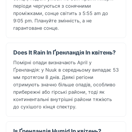
періоди чергуються з сонячними
проміжками, сонце світить з 5:55 am до
9:05 pm. Плануйте змінність, а не
гарантоване сонце.
Does It Rain In Ґренландія In квітень?
Помірні опади визначають April у
Ґренландія: у Nuuk в середньому випадає 53
мм протягом 8 днів. Деякі регіони
отримують значно більше опадів, особливо
прибережні або гірські райони, тоді як
континентальні внутрішні райони тяжіють
до сухішого кінця спектру.
Is Ґренландія Humid In квітень?