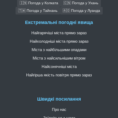
🇮🇳 Погода у Колката
🇨🇳 Погода у Ухань
🇹🇼 Погода у Тайнань
🇦🇴 Погода у Луанда
Екстремальні погодні явища
Найгарячіші міста прямо зараз
Найхолодніші міста прямо зараз
Міста з найбільшими опадами
Міста з найсильнішим вітром
Найсонячніші міста
Найгірша якість повітря прямо зараз
Швидкі посилання
Про нас
Зв’яжіться з нами