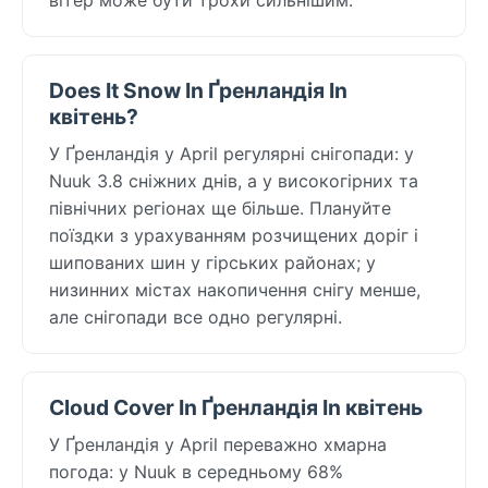
Does It Snow In Ґренландія In
квітень?
У Ґренландія у April регулярні снігопади: у
Nuuk 3.8 сніжних днів, а у високогірних та
північних регіонах ще більше. Плануйте
поїздки з урахуванням розчищених доріг і
шипованих шин у гірських районах; у
низинних містах накопичення снігу менше,
але снігопади все одно регулярні.
Cloud Cover In Ґренландія In квітень
У Ґренландія у April переважно хмарна
погода: у Nuuk в середньому 68%