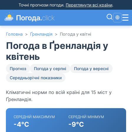
Точні прогнози погоди
.
Переглянути всі країни
.
☰
Погода.
click
🌐
Головна
>
Ґренландія
>
Погода у квітні
Погода в Ґренландія у
квітень
Прогноз
Погода у серпні
Погода у вересні
Середньорічні показники
Кліматичні норми по всій країні для 15 міст у
Ґренландія.
СЕРЕДНІЙ МАКСИМУМ
СЕРЕДНІЙ МІНІМУМ
-4°C
-9°C