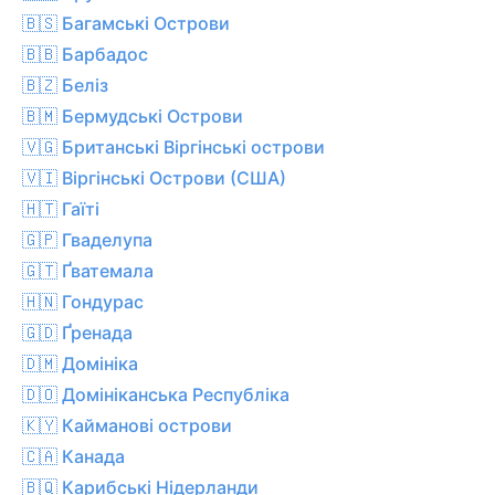
🇧🇸 Багамські Острови
🇧🇧 Барбадос
🇧🇿 Беліз
🇧🇲 Бермудські Острови
🇻🇬 Британські Віргінські острови
🇻🇮 Віргінські Острови (США)
🇭🇹 Гаїті
🇬🇵 Гваделупа
🇬🇹 Ґватемала
🇭🇳 Гондурас
🇬🇩 Ґренада
🇩🇲 Домініка
🇩🇴 Домініканська Республіка
🇰🇾 Кайманові острови
🇨🇦 Канада
🇧🇶 Карибські Нідерланди