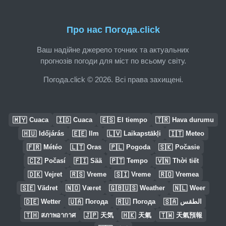
Про нас Погода.click
Ваш надійне джерело точних та актуальних
прогнозів погоди для міст по всьому світу.
Погода.click © 2026. Всі права захищені.
🇲🇾
🇮🇩
🇪🇸
🇹🇷
Cuaca
Cuaca
El tiempo
Hava durumu
🇭🇺
🇪🇪
🇱🇻
🇮🇹
Időjárás
Ilm
Laikapstākļi
Meteo
🇫🇷
🇱🇹
🇵🇱
🇸🇰
Météo
Oras
Pogoda
Počasie
🇨🇿
🇫🇮
🇵🇹
🇻🇳
Počasí
Sää
Tempo
Thời tiết
🇩🇰
🇷🇸
🇸🇮
🇷🇴
Vejret
Vreme
Vreme
Vremea
🇸🇪
🇳🇴
🇬🇧🇺🇸
🇳🇱
Vädret
Været
Weather
Weer
🇩🇪
🇺🇦
🇷🇺
🇸🇦
Wetter
Погода
Погода
الطقس
🇹🇭
🇯🇵
🇭🇰
🇹🇼
สภาพอากาศ
天気
天氣
天氣預報