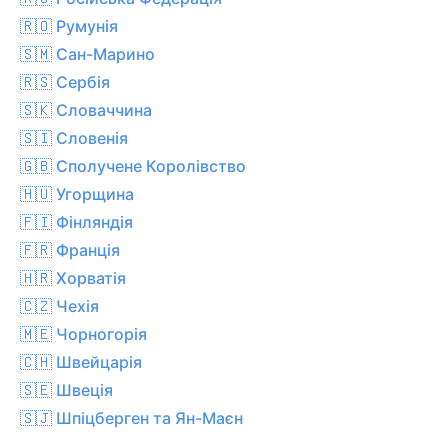
🇷🇴 Румунія
🇸🇲 Сан-Марино
🇷🇸 Сербія
🇸🇰 Словаччина
🇸🇮 Словенія
🇬🇧 Сполучене Королівство
🇭🇺 Угорщина
🇫🇮 Фінляндія
🇫🇷 Франція
🇭🇷 Хорватія
🇨🇿 Чехiя
🇲🇪 Чорногорія
🇨🇭 Швейцарія
🇸🇪 Швеція
🇸🇯 Шпіцберген та Ян-Маєн