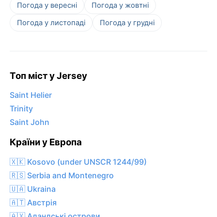
Погода у вересні
Погода у жовтні
Погода у листопаді
Погода у грудні
Топ міст у Jersey
Saint Helier
Trinity
Saint John
Країни у Европа
🇽🇰 Kosovo (under UNSCR 1244/99)
🇷🇸 Serbia and Montenegro
🇺🇦 Ukraina
🇦🇹 Австрія
🇦🇽 Аландські острови