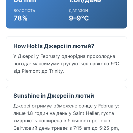
ВОЛОГІСТЬ
ДІАПАЗОН
78%
9–9°C
How Hot Is Джерсі in лютий?
У Джерсі у February однорідна прохолодна
погода: максимуми групуються навколо 9°C
від Plemont до Trinity.
Sunshine in Джерсі in лютий
Джерсі отримує обмежене сонце у February:
лише 1.8 годин на день у Saint Helier, густа
хмарність поширена в більшості регіонів.
Світловий день триває з 7:15 am до 5:25 pm,