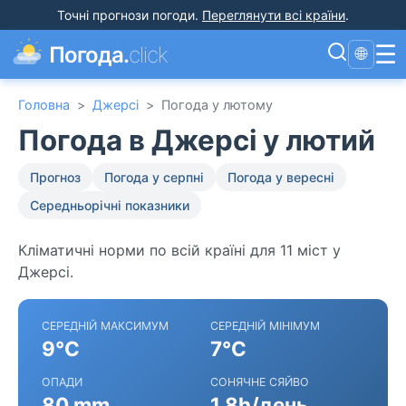
Точні прогнози погоди
.
Переглянути всі країни
.
☰
Погода.
click
🌐
Головна
>
Джерсі
>
Погода у лютому
Погода в Джерсі у лютий
Прогноз
Погода у серпні
Погода у вересні
Середньорічні показники
Кліматичні норми по всій країні для 11 міст у
Джерсі.
СЕРЕДНІЙ МАКСИМУМ
СЕРЕДНІЙ МІНІМУМ
9°C
7°C
ОПАДИ
СОНЯЧНЕ СЯЙВО
80 mm
1.8h/день