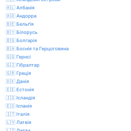
🇦🇱 Албанія
🇦🇩 Андорра
🇧🇪 Бельґія
🇧🇾 Білорусь
🇧🇬 Болгарія
🇧🇦 Боснія та Герцоговина
🇬🇬 Гернсі
🇬🇮 Гібралтар
🇬🇷 Греція
🇩🇰 Данія
🇪🇪 Естонія
🇮🇸 Ісландія
🇪🇸 Іспанія
🇮🇹 Італія
🇱🇻 Латвія
🇱🇹 Литва