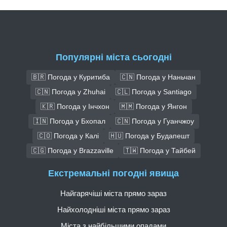
Популярні міста сьогодні
🇧🇷 Погода у Куритиба
🇨🇳 Погода у Наньчан
🇨🇳 Погода у Zhuhai
🇨🇱 Погода у Santiago
🇰🇷 Погода у Інчхон
🇲🇲 Погода у Янгон
🇮🇳 Погода у Бхопал
🇨🇳 Погода у Гуанчжоу
🇨🇴 Погода у Калі
🇭🇺 Погода у Будапешт
🇨🇬 Погода у Brazzaville
🇹🇼 Погода у Тайбей
Екстремальні погодні явища
Найгарячіші міста прямо зараз
Найхолодніші міста прямо зараз
Міста з найбільшими опадами