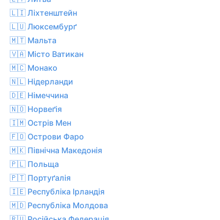
🇱🇮 Ліхтенштейн
🇱🇺 Люксембурґ
🇲🇹 Мальта
🇻🇦 Місто Ватикан
🇲🇨 Монако
🇳🇱 Нідерланди
🇩🇪 Німеччина
🇳🇴 Норвеґія
🇮🇲 Острів Мен
🇫🇴 Острови Фаро
🇲🇰 Північна Македонія
🇵🇱 Польща
🇵🇹 Портуґалія
🇮🇪 Республіка Ірландія
🇲🇩 Республіка Молдова
🇷🇺 Російська Федерація