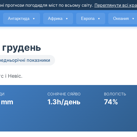
ні прогнози погоди
для міст по всьому світу
.
Переглянути всі кра
Антарктида
Африка
Европа
Океания
▼
▼
▼
▼
у грудень
едньорічні показники
с і Невіс.
ДИ
СОНЯЧНЕ СЯЙВО
ВОЛОГІСТЬ
 mm
1.3h/день
74%