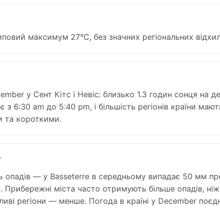
типовий максимум 27°C, без значних регіональних відхил
mber у Сент Кітс і Невіс: близько 1.3 годин сонця на д
 з 6:30 am до 5:40 pm, і більшість регіонів країни мают
и та короткими.
?
ть опадів — у Basseterre в середньому випадає 50 мм п
. Прибережні міста часто отримують більше опадів, ніж
ливі регіони — менше. Погода в країні у December поєд