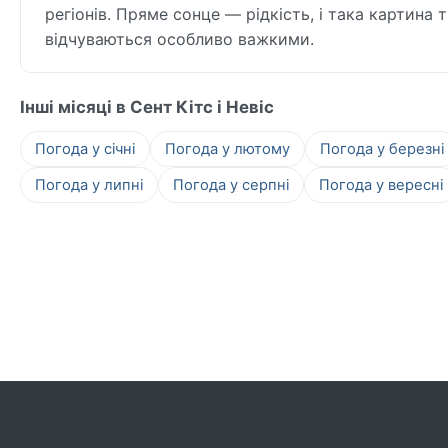
регіонів. Пряме сонце — рідкість, і така картина т
відчуваються особливо важкими.
Інші місяці в Сент Кітс і Невіс
Погода у січні
Погода у лютому
Погода у березні
Погода у липні
Погода у серпні
Погода у вересні