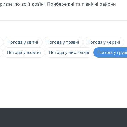
риває по всій країні. Прибережні та північні райони
Погода у квітні
Погода у травні
Погода у червні
Погода у жовтні
Погода у листопаді
Погода у груд