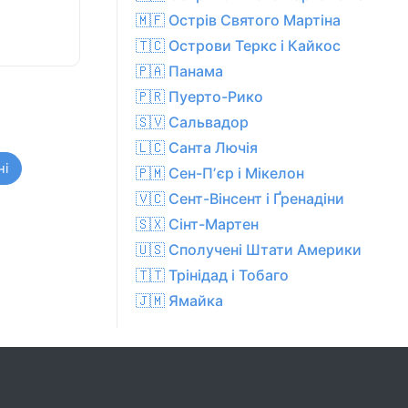
🇲🇫 Острів Святого Мартіна
🇹🇨 Острови Теркс і Кайкос
🇵🇦 Панама
🇵🇷 Пуерто-Рико
🇸🇻 Сальвадор
🇱🇨 Санта Лючія
ні
🇵🇲 Сен-Пʼєр і Мікелон
🇻🇨 Сент-Вінсент і Ґренадіни
🇸🇽 Сінт-Мартен
🇺🇸 Сполучені Штати Америки
🇹🇹 Трінідад і Тобаго
🇯🇲 Ямайка