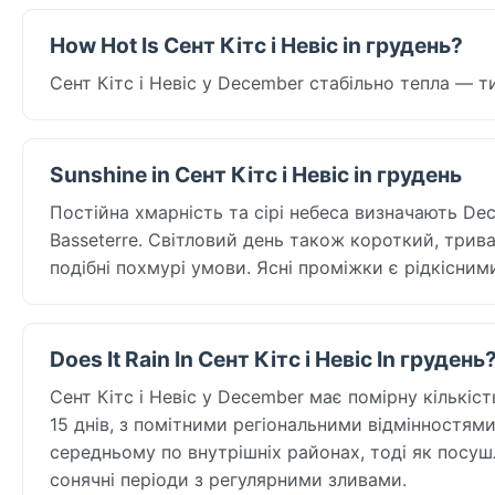
How Hot Is Сент Кітс і Невіс in грудень?
Сент Кітс і Невіс у December стабільно тепла — 
Sunshine in Сент Кітс і Невіс in грудень
Постійна хмарність та сірі небеса визначають Dece
Basseterre. Світловий день також короткий, триває
подібні похмурі умови. Ясні проміжки є рідкісним
Does It Rain In Сент Кітс і Невіс In грудень
Сент Кітс і Невіс у December має помірну кількіс
15 днів, з помітними регіональними відмінностями
середньому по внутрішніх районах, тоді як посуш
сонячні періоди з регулярними зливами.