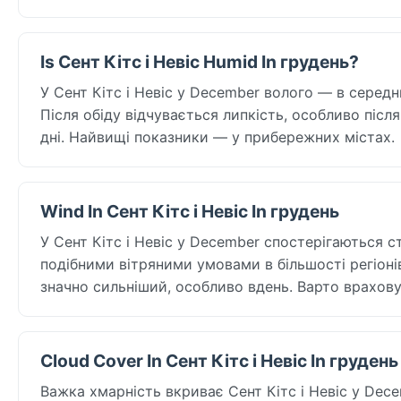
Is Сент Кітс і Невіс Humid In грудень?
У Сент Кітс і Невіс у December волого — в середнь
Після обіду відчувається липкість, особливо післ
дні. Найвищі показники — у прибережних містах.
Wind In Сент Кітс і Невіс In грудень
У Сент Кітс і Невіс у December спостерігаються ст
подібними вітряними умовами в більшості регіоні
значно сильніший, особливо вдень. Варто враховув
Cloud Cover In Сент Кітс і Невіс In грудень
Важка хмарність вкриває Сент Кітс і Невіс у Decem