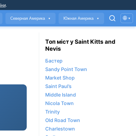
їни
.
🌐
Северная Америка
Южная Америка
▾
▼
▼
Топ міст у Saint Kitts and
Nevis
Бастер
Sandy Point Town
Market Shop
Saint Paul’s
Middle Island
Nicola Town
Trinity
Old Road Town
Charlestown