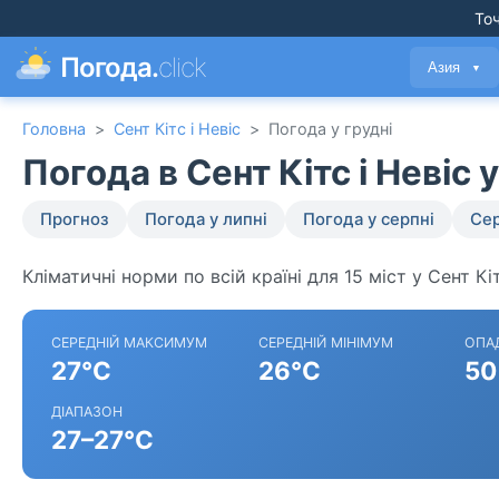
Точ
Погода.
click
Азия
▼
Головна
>
Сент Кітс і Невіс
>
Погода у грудні
Погода в Сент Кітс і Невіс 
Прогноз
Погода у липні
Погода у серпні
Сер
Кліматичні норми по всій країні для 15 міст у Сент Кіт
СЕРЕДНІЙ МАКСИМУМ
СЕРЕДНІЙ МІНІМУМ
ОПА
27°C
26°C
50
ДІАПАЗОН
27–27°C