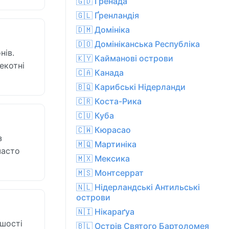
🇬🇩 Ґренада
🇬🇱 Ґренландія
🇩🇲 Домініка
🇩🇴 Домініканська Республіка
нів.
🇰🇾 Кайманові острови
екотні
🇨🇦 Канада
🇧🇶 Карибські Нідерланди
🇨🇷 Коста-Рика
🇨🇺 Куба
🇨🇼 Кюрасао
з
🇲🇶 Мартиніка
часто
🇲🇽 Мексика
🇲🇸 Монтсеррат
🇳🇱 Нідерландські Антильські
острови
🇳🇮 Нікараґуа
ьшості
🇧🇱 Острів Святого Бартоломея