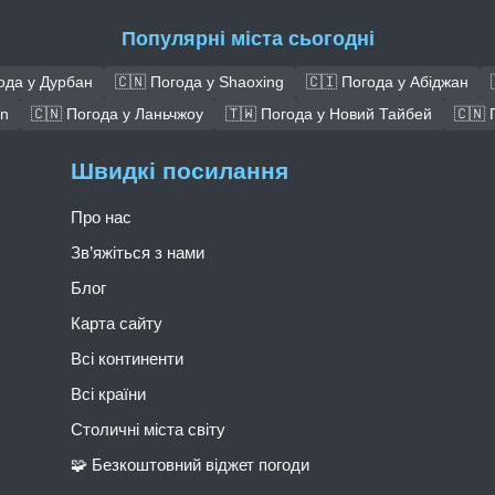
Популярні міста сьогодні
ода у Дурбан
🇨🇳 Погода у Shaoxing
🇨🇮 Погода у Абіджан
an
🇨🇳 Погода у Ланьчжоу
🇹🇼 Погода у Новий Тайбей
🇨🇳 
Швидкі посилання
Про нас
Зв’яжіться з нами
Блог
Карта сайту
Всі континенти
Всі країни
Столичні міста світу
🧩 Безкоштовний віджет погоди