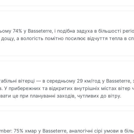
ому 74% у Basseterre, і подібна задуха в більшості регіо
я дощу, а вологість помітно посилює відчуття тепла в сп
абільні вітерці — в середньому 29 км/год у Basseterre, 
в. У прибережних та відкритих внутрішніх містах вітер 
ати це при плануванні заходів, чутливих до вітру.
ber: 75% хмар у Basseterre, аналогічні сірі умови в біл