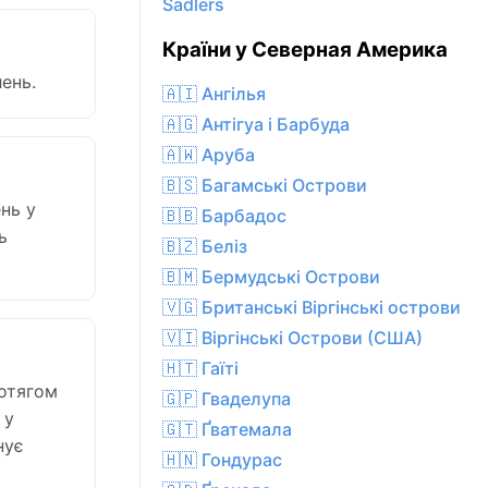
Sadlers
Країни у Северная Америка
ень.
🇦🇮 Ангілья
🇦🇬 Антігуа і Барбуда
🇦🇼 Аруба
🇧🇸 Багамські Острови
ень у
🇧🇧 Барбадос
ь
🇧🇿 Беліз
🇧🇲 Бермудські Острови
🇻🇬 Британські Віргінські острови
🇻🇮 Віргінські Острови (США)
🇭🇹 Гаїті
ротягом
🇬🇵 Гваделупа
 у
🇬🇹 Ґватемала
нує
🇭🇳 Гондурас