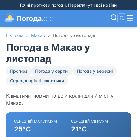
Точні прогнози погоди
.
Переглянути всі країни
.
☰
Погода.
click
🌐
Головна
>
Макао
>
Погода у листопаді
Погода в Макао у
листопад
Прогноз
Погода у серпні
Погода у вересні
Середньорічні показники
Кліматичні норми по всій країні для 7 міст у
Макао.
СЕРЕДНІЙ МАКСИМУМ
СЕРЕДНІЙ МІНІМУМ
25°C
21°C