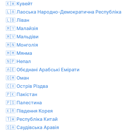
🇰🇼 Кувейт
🇱🇦 Лаоська Народно-Демократична Республіка
🇱🇧 Ліван
🇲🇾 Малайзія
🇲🇻 Мальдіви
🇲🇳 Монголія
🇲🇲 Мянма
🇳🇵 Непал
🇦🇪 Обєднані Арабські Емірати
🇴🇲 Оман
🇨🇽 Острів Різдва
🇵🇰 Пакістан
🇵🇸 Палестина
🇰🇷 Південня Корея
🇹🇼 Республіка Китай
🇸🇦 Саудівська Аравія