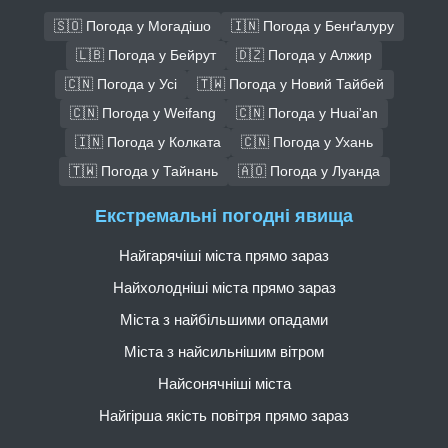
🇸🇴 Погода у Могадішо
🇮🇳 Погода у Бенґалуру
🇱🇧 Погода у Бейрут
🇩🇿 Погода у Алжир
🇨🇳 Погода у Усі
🇹🇼 Погода у Новий Тайбей
🇨🇳 Погода у Weifang
🇨🇳 Погода у Huai'an
🇮🇳 Погода у Колката
🇨🇳 Погода у Ухань
🇹🇼 Погода у Тайнань
🇦🇴 Погода у Луанда
Екстремальні погодні явища
Найгарячіші міста прямо зараз
Найхолодніші міста прямо зараз
Міста з найбільшими опадами
Міста з найсильнішим вітром
Найсонячніші міста
Найгірша якість повітря прямо зараз