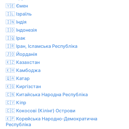
🇾🇪 Ємен
🇮🇱 Ізраїль
🇮🇳 Індія
🇮🇩 Індонезія
🇮🇶 Ірак
🇮🇷 Іран, Ісламська Республіка
🇯🇴 Йорданія
🇰🇿 Казахстан
🇰🇭 Камбоджа
🇶🇦 Катар
🇰🇬 Киргізстан
🇨🇳 Китайська Народна Республіка
🇨🇾 Кіпр
🇨🇨 Кокосові (Кілінг) Острови
🇰🇵 Корейська Народно-Демократична
Республіка