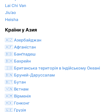
Lai Chi Van
Jiu’ao
Heisha
Країни у Азия
🇦🇿 Азербайджан
🇦🇫 Афганістан
🇧🇩 Банґладеш
🇧🇭 Бахрейн
🇮🇴 Британська територія в Індійському Океані
🇧🇳 Бруней-Даруссалам
🇧🇹 Бутан
🇻🇳 Вєтнам
🇦🇲 Вірменія
🇭🇰 Гонконг
🇬🇪 Грузія