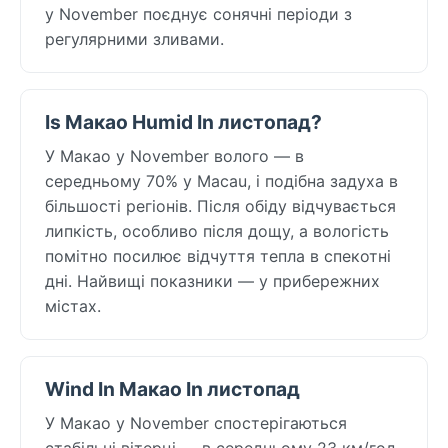
у November поєднує сонячні періоди з
регулярними зливами.
Is Макао Humid In листопад?
У Макао у November волого — в
середньому 70% у Macau, і подібна задуха в
більшості регіонів. Після обіду відчувається
липкість, особливо після дощу, а вологість
помітно посилює відчуття тепла в спекотні
дні. Найвищі показники — у прибережних
містах.
Wind In Макао In листопад
У Макао у November спостерігаються
стабільні вітерці — в середньому 23 км/год