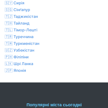
🇸🇾 Сирія
🇸🇬 Сінґапур
🇹🇯 Таджикістан
🇹🇭 Тайланд
🇹🇱 Тімор-Лешті
🇹🇷 Туреччина
🇹🇲 Туркменістан
🇺🇿 Узбекістан
🇵🇭 Філіпіни
🇱🇰 Шрі Ланка
🇯🇵 Японія
Популярні міста сьогодні