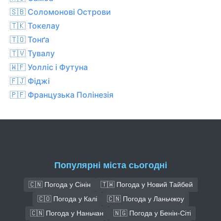
🇸🇧 Соломонові Острови
🇹🇰 Токелау
🇹🇴 Тонґа
🇹🇻 Тувалу
🇼🇫 Уолліс і Футуна
🇫🇯 Фіджі
🇵🇫 Французька Полінезія
Популярні міста сьогодні
🇨🇳 Погода у Сінін
🇹🇼 Погода у Новий Тайбей
🇨🇴 Погода у Калі
🇨🇳 Погода у Ланьчжоу
🇨🇳 Погода у Наньчан
🇳🇬 Погода у Бенін-Сіті