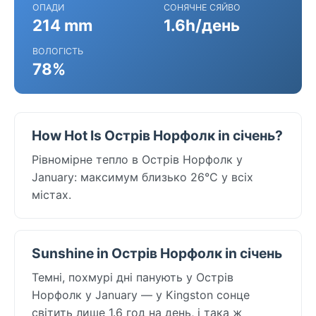
ОПАДИ
СОНЯЧНЕ СЯЙВО
214 mm
1.6h/день
ВОЛОГІСТЬ
78%
How Hot Is Острів Норфолк in січень?
Рівномірне тепло в Острів Норфолк у
January: максимум близько 26°C у всіх
містах.
Sunshine in Острів Норфолк in січень
Темні, похмурі дні панують у Острів
Норфолк у January — у Kingston сонце
світить лише 1.6 год на день, і така ж