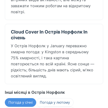
заважати тонким роботам на відкритому
повітрі.
Cloud Cover In Острів Норфолк In
січень
У Острів Норфолк у January переважно
хмарна погода: у Kingston в середньому
75% хмарності, і така картина
повторюється по всій країні. Ясне сонце —
рідкість; більшість днів мають сірий, м'яко
освітлений вигляд.
Інші місяці в Острів Норфолк
Погода у січні
Погода у лютому