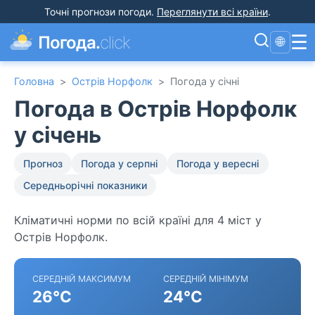
Точні прогнози погоди
.
Переглянути всі країни
.
☰
Погода.
click
🌐
Головна
>
Острів Норфолк
>
Погода у січні
Погода в Острів Норфолк
у січень
Прогноз
Погода у серпні
Погода у вересні
Середньорічні показники
Кліматичні норми по всій країні для 4 міст у
Острів Норфолк.
СЕРЕДНІЙ МАКСИМУМ
СЕРЕДНІЙ МІНІМУМ
26°C
24°C