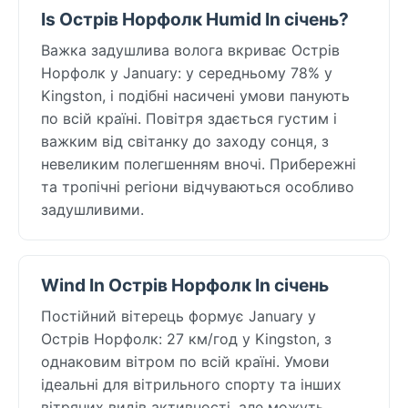
Is Острів Норфолк Humid In січень?
Важка задушлива волога вкриває Острів
Норфолк у January: у середньому 78% у
Kingston, і подібні насичені умови панують
по всій країні. Повітря здається густим і
важким від світанку до заходу сонця, з
невеликим полегшенням вночі. Прибережні
та тропічні регіони відчуваються особливо
задушливими.
Wind In Острів Норфолк In січень
Постійний вітерець формує January у
Острів Норфолк: 27 км/год у Kingston, з
однаковим вітром по всій країні. Умови
ідеальні для вітрильного спорту та інших
вітряних видів активності, але можуть