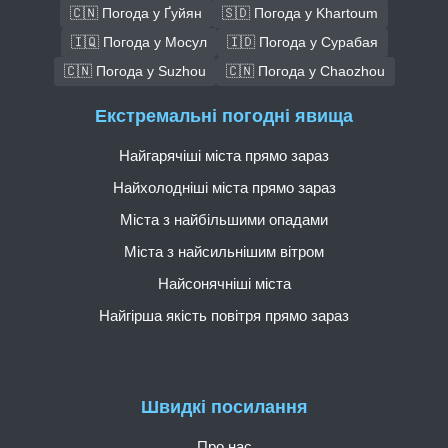
🇨🇳 Погода у Ґуйян
🇸🇩 Погода у Khartoum
🇮🇶 Погода у Мосул
🇮🇩 Погода у Сурабая
🇨🇳 Погода у Suzhou
🇨🇳 Погода у Chaozhou
Екстремальні погодні явища
Найгарячіші міста прямо зараз
Найхолодніші міста прямо зараз
Міста з найбільшими опадами
Міста з найсильнішим вітром
Найсонячніші міста
Найгірша якість повітря прямо зараз
Швидкі посилання
Про нас