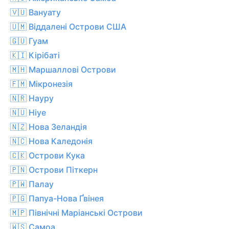
🇻🇺 Вануату
🇺🇲 Віддалені Острови США
🇬🇺 Гуам
🇰🇮 Кірібаті
🇲🇭 Маршаллові Острови
🇫🇲 Мікронезія
🇳🇷 Науру
🇳🇺 Ніуе
🇳🇿 Нова Зеландія
🇳🇨 Нова Каледонія
🇨🇰 Острови Кука
🇵🇳 Острови Піткерн
🇵🇼 Палау
🇵🇬 Папуа-Нова Ґвінея
🇲🇵 Північні Маріанські Острови
🇼🇸 Самоа