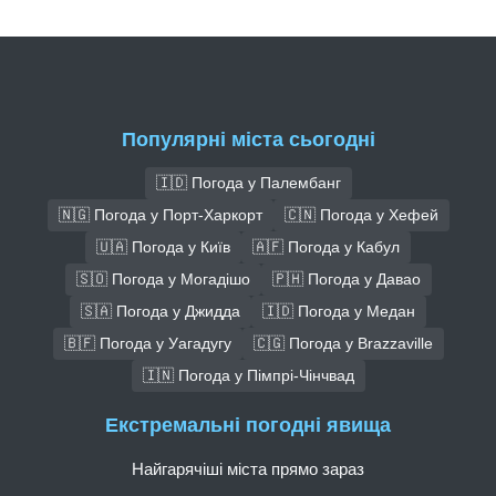
Популярні міста сьогодні
🇮🇩 Погода у Палембанг
🇳🇬 Погода у Порт-Харкорт
🇨🇳 Погода у Хефей
🇺🇦 Погода у Київ
🇦🇫 Погода у Кабул
🇸🇴 Погода у Могадішо
🇵🇭 Погода у Давао
🇸🇦 Погода у Джидда
🇮🇩 Погода у Медан
🇧🇫 Погода у Уагадугу
🇨🇬 Погода у Brazzaville
🇮🇳 Погода у Пімпрі-Чінчвад
Екстремальні погодні явища
Найгарячіші міста прямо зараз