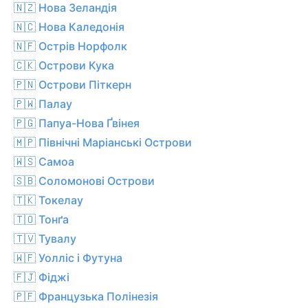
🇳🇿 Нова Зеландія
🇳🇨 Нова Каледонія
🇳🇫 Острів Норфолк
🇨🇰 Острови Кука
🇵🇳 Острови Піткерн
🇵🇼 Палау
🇵🇬 Папуа-Нова Ґвінея
🇲🇵 Північні Маріанські Острови
🇼🇸 Самоа
🇸🇧 Соломонові Острови
🇹🇰 Токелау
🇹🇴 Тонґа
🇹🇻 Тувалу
🇼🇫 Уолліс і Футуна
🇫🇯 Фіджі
🇵🇫 Французька Полінезія