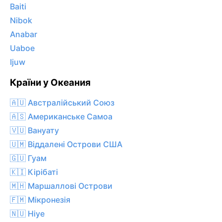
Baiti
Nibok
Anabar
Uaboe
Ijuw
Країни у Океания
🇦🇺 Австралійський Союз
🇦🇸 Американське Самоа
🇻🇺 Вануату
🇺🇲 Віддалені Острови США
🇬🇺 Гуам
🇰🇮 Кірібаті
🇲🇭 Маршаллові Острови
🇫🇲 Мікронезія
🇳🇺 Ніуе