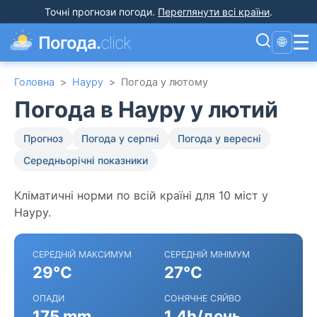
Точні прогнози погоди
.
Переглянути всі країни
.
☰
Погода.
click
🌐
Головна
>
Науру
>
Погода у лютому
Погода в Науру у лютий
Прогноз
Погода у серпні
Погода у вересні
Середньорічні показники
Кліматичні норми по всій країні для 10 міст у
Науру.
СЕРЕДНІЙ МАКСИМУМ
СЕРЕДНІЙ МІНІМУМ
29°C
27°C
ОПАДИ
СОНЯЧНЕ СЯЙВО
175 mm
1.4h/день