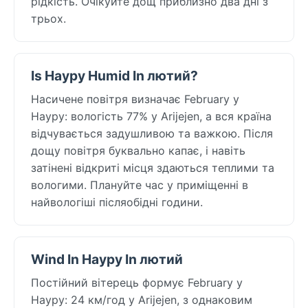
рідкість. Очікуйте дощ приблизно два дні з
трьох.
Is Науру Humid In лютий?
Насичене повітря визначає February у
Науру: вологість 77% у Arijejen, а вся країна
відчувається задушливою та важкою. Після
дощу повітря буквально капає, і навіть
затінені відкриті місця здаються теплими та
вологими. Плануйте час у приміщенні в
найвологіші післяобідні години.
Wind In Науру In лютий
Постійний вітерець формує February у
Науру: 24 км/год у Arijejen, з однаковим