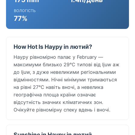
ВОЛОГІСТЬ
77%
How Hot Is Науру in лютий?
Науру рівномірно палає у February —
максимуми близько 29°C типові від Ijuw аж
до Ijuw, з дуже невеликими регіональними
відмінностями. Нічні мінімуми тримаються
на рівні 27°C навіть вночі, а невелика
географічна площа країни означає
відсутність значних кліматичних зон.
Очікуйте рівномірну спеку вдень і вночі.
Sunshine in Науру in лютий