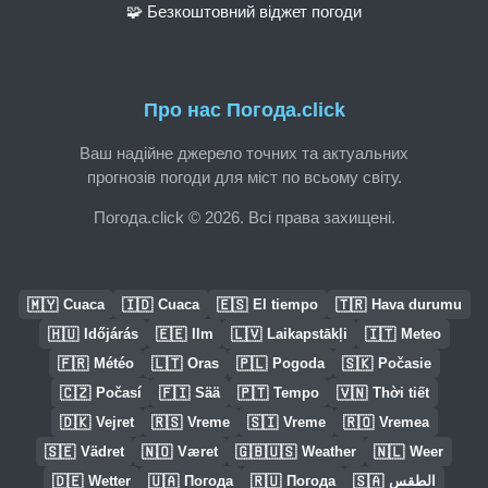
🧩 Безкоштовний віджет погоди
Про нас Погода.click
Ваш надійне джерело точних та актуальних
прогнозів погоди для міст по всьому світу.
Погода.click © 2026. Всі права захищені.
🇲🇾
🇮🇩
🇪🇸
🇹🇷
Cuaca
Cuaca
El tiempo
Hava durumu
🇭🇺
🇪🇪
🇱🇻
🇮🇹
Időjárás
Ilm
Laikapstākļi
Meteo
🇫🇷
🇱🇹
🇵🇱
🇸🇰
Météo
Oras
Pogoda
Počasie
🇨🇿
🇫🇮
🇵🇹
🇻🇳
Počasí
Sää
Tempo
Thời tiết
🇩🇰
🇷🇸
🇸🇮
🇷🇴
Vejret
Vreme
Vreme
Vremea
🇸🇪
🇳🇴
🇬🇧🇺🇸
🇳🇱
Vädret
Været
Weather
Weer
🇩🇪
🇺🇦
🇷🇺
🇸🇦
Wetter
Погода
Погода
الطقس