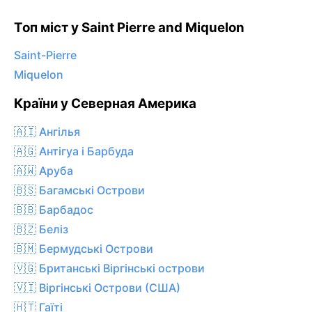
Топ міст у Saint Pierre and Miquelon
Saint-Pierre
Miquelon
Країни у Северная Америка
🇦🇮 Ангілья
🇦🇬 Антігуа і Барбуда
🇦🇼 Аруба
🇧🇸 Багамські Острови
🇧🇧 Барбадос
🇧🇿 Беліз
🇧🇲 Бермудські Острови
🇻🇬 Британські Віргінські острови
🇻🇮 Віргінські Острови (США)
🇭🇹 Гаїті