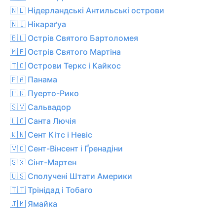
🇳🇱 Нідерландські Антильські острови
🇳🇮 Нікараґуа
🇧🇱 Острів Святого Бартоломея
🇲🇫 Острів Святого Мартіна
🇹🇨 Острови Теркс і Кайкос
🇵🇦 Панама
🇵🇷 Пуерто-Рико
🇸🇻 Сальвадор
🇱🇨 Санта Лючія
🇰🇳 Сент Кітс і Невіс
🇻🇨 Сент-Вінсент і Ґренадіни
🇸🇽 Сінт-Мартен
🇺🇸 Сполучені Штати Америки
🇹🇹 Трінідад і Тобаго
🇯🇲 Ямайка