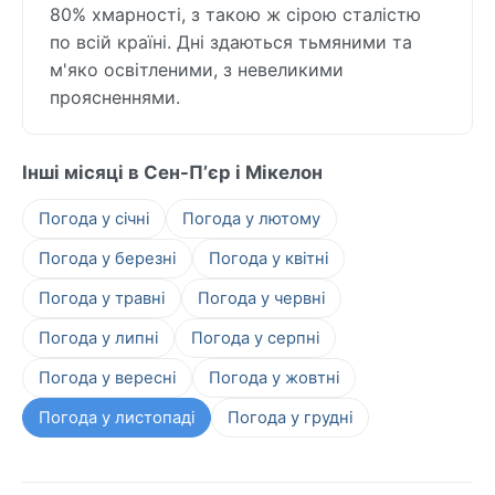
80% хмарності, з такою ж сірою сталістю
по всій країні. Дні здаються тьмяними та
м'яко освітленими, з невеликими
проясненнями.
Інші місяці в Сен-Пʼєр і Мікелон
Погода у січні
Погода у лютому
Погода у березні
Погода у квітні
Погода у травні
Погода у червні
Погода у липні
Погода у серпні
Погода у вересні
Погода у жовтні
Погода у листопаді
Погода у грудні