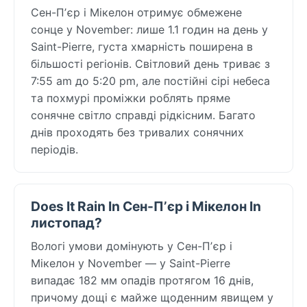
Сен-Пʼєр і Мікелон отримує обмежене
сонце у November: лише 1.1 годин на день у
Saint-Pierre, густа хмарність поширена в
більшості регіонів. Світловий день триває з
7:55 am до 5:20 pm, але постійні сірі небеса
та похмурі проміжки роблять пряме
сонячне світло справді рідкісним. Багато
днів проходять без тривалих сонячних
періодів.
Does It Rain In Сен-Пʼєр і Мікелон In
листопад?
Вологі умови домінують у Сен-Пʼєр і
Мікелон у November — у Saint-Pierre
випадає 182 мм опадів протягом 16 днів,
причому дощі є майже щоденним явищем у