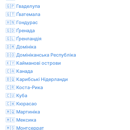
🇬🇵 Гваделупа
🇬🇹 Ґватемала
🇭🇳 Гондурас
🇬🇩 Ґренада
🇬🇱 Ґренландія
🇩🇲 Домініка
🇩🇴 Домініканська Республіка
🇰🇾 Кайманові острови
🇨🇦 Канада
🇧🇶 Карибські Нідерланди
🇨🇷 Коста-Рика
🇨🇺 Куба
🇨🇼 Кюрасао
🇲🇶 Мартиніка
🇲🇽 Мексика
🇲🇸 Монтсеррат