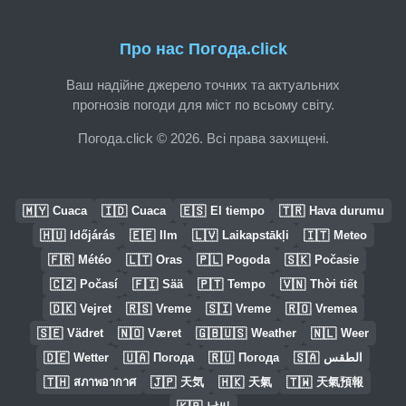
Про нас Погода.click
Ваш надійне джерело точних та актуальних
прогнозів погоди для міст по всьому світу.
Погода.click © 2026. Всі права захищені.
🇲🇾
🇮🇩
🇪🇸
🇹🇷
Cuaca
Cuaca
El tiempo
Hava durumu
🇭🇺
🇪🇪
🇱🇻
🇮🇹
Időjárás
Ilm
Laikapstākļi
Meteo
🇫🇷
🇱🇹
🇵🇱
🇸🇰
Météo
Oras
Pogoda
Počasie
🇨🇿
🇫🇮
🇵🇹
🇻🇳
Počasí
Sää
Tempo
Thời tiết
🇩🇰
🇷🇸
🇸🇮
🇷🇴
Vejret
Vreme
Vreme
Vremea
🇸🇪
🇳🇴
🇬🇧🇺🇸
🇳🇱
Vädret
Været
Weather
Weer
🇩🇪
🇺🇦
🇷🇺
🇸🇦
Wetter
Погода
Погода
الطقس
🇹🇭
🇯🇵
🇭🇰
🇹🇼
สภาพอากาศ
天気
天氣
天氣預報