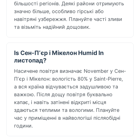
більшості регіонів. Деякі райони отримують
значно більше, особливо гірські або
навітряні узбережжя. Плануйте часті зливи
та візьміть надійний дощовик.
Is Сен-Пʼєр і Мікелон Humid In
листопад?
Насичене повітря визначає November у Сен-
Пʼєр і Мікелон: вологість 80% у Saint-Pierre,
а вся країна відчувається задушливою та
важкою. Після дощу повітря буквально
капає, і навіть затінені відкриті місця
здаються теплими та вологими. Плануйте
час у приміщенні в найвологіші післяобідні
години.