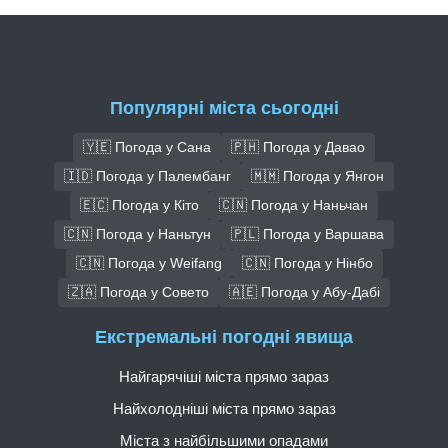
Популярні міста сьогодні
🇾🇪 Погода у Сана
🇵🇭 Погода у Давао
🇮🇩 Погода у Палембанг
🇲🇲 Погода у Янгон
🇪🇨 Погода у Кіто
🇨🇳 Погода у Наньчан
🇨🇳 Погода у Наньтун
🇵🇱 Погода у Варшава
🇨🇳 Погода у Weifang
🇨🇳 Погода у Нінбо
🇿🇦 Погода у Совето
🇦🇪 Погода у Абу-Дабі
Екстремальні погодні явища
Найгарячіші міста прямо зараз
Найхолодніші міста прямо зараз
Міста з найбільшими опадами