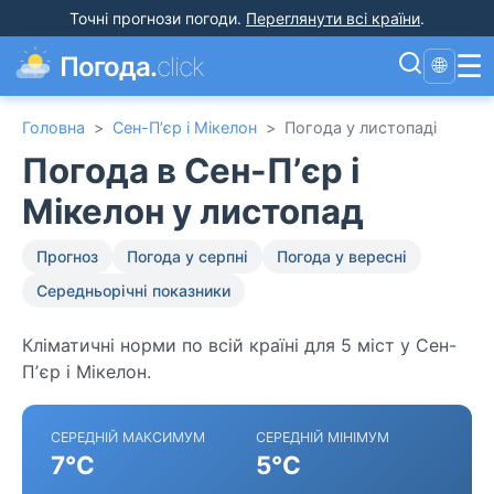
Точні прогнози погоди
.
Переглянути всі країни
.
☰
Погода.
click
🌐
Головна
>
Сен-Пʼєр і Мікелон
>
Погода у листопаді
Погода в Сен-Пʼєр і
Мікелон у листопад
Прогноз
Погода у серпні
Погода у вересні
Середньорічні показники
Кліматичні норми по всій країні для 5 міст у Сен-
Пʼєр і Мікелон.
СЕРЕДНІЙ МАКСИМУМ
СЕРЕДНІЙ МІНІМУМ
7°C
5°C