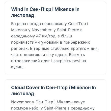
Wind In Сен-Пʼєр і Мікелон In
листопад
Вітряна погода переважає у Сен-Пʼєр і
Мікелон у November: у Saint-Pierre в
середньому 47 км/год, з більш
поривчастими умовами в прибережних
регіонах. Вітер дме стабільно протягом дня,
часто досягаючи піку вдень. Візьміть
вітрозахисний одяг і закріпіть речі на
вулиці.
Cloud Cover In Сен-Пʼєр і Мікелон In
листопад
November у Сен-Пʼєр і Мікелон панує
похмуре небо: у Saint-Pierre в середньому