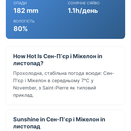
ОПАДИ
СОНЯЧНЕ СЯЙВО
182 mm
1.1h/день
ВОЛОГІСТЬ
80%
How Hot Is Сен-Пʼєр і Мікелон in
листопад?
Прохолодна, стабільна погода всюди: Сен-
Пʼєр і Мікелон в середньому 7°C у
November, з Saint-Pierre як типовий
приклад.
Sunshine in Сен-Пʼєр і Мікелон in
листопад