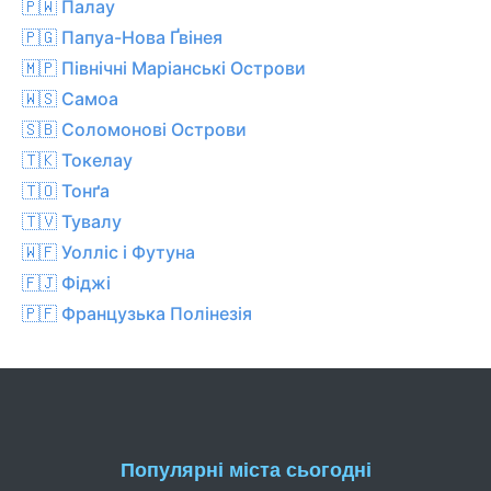
🇵🇼 Палау
🇵🇬 Папуа-Нова Ґвінея
🇲🇵 Північні Маріанські Острови
🇼🇸 Самоа
🇸🇧 Соломонові Острови
🇹🇰 Токелау
🇹🇴 Тонґа
🇹🇻 Тувалу
🇼🇫 Уолліс і Футуна
🇫🇯 Фіджі
🇵🇫 Французька Полінезія
Популярні міста сьогодні