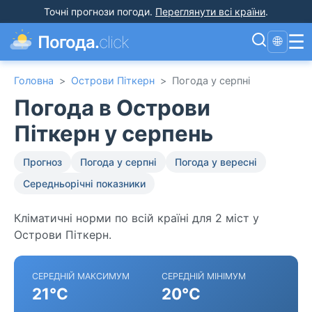
Точні прогнози погоди
.
Переглянути всі країни
.
☰
Погода.
click
🌐
Головна
>
Острови Піткерн
>
Погода у серпні
Погода в Острови
Піткерн у серпень
Прогноз
Погода у серпні
Погода у вересні
Середньорічні показники
Кліматичні норми по всій країні для 2 міст у
Острови Піткерн.
СЕРЕДНІЙ МАКСИМУМ
СЕРЕДНІЙ МІНІМУМ
21°C
20°C