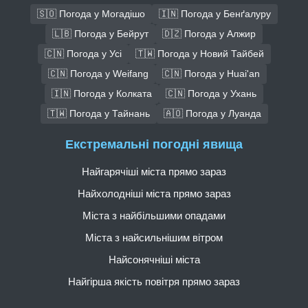
🇸🇴 Погода у Могадішо
🇮🇳 Погода у Бенґалуру
🇱🇧 Погода у Бейрут
🇩🇿 Погода у Алжир
🇨🇳 Погода у Усі
🇹🇼 Погода у Новий Тайбей
🇨🇳 Погода у Weifang
🇨🇳 Погода у Huai'an
🇮🇳 Погода у Колката
🇨🇳 Погода у Ухань
🇹🇼 Погода у Тайнань
🇦🇴 Погода у Луанда
Екстремальні погодні явища
Найгарячіші міста прямо зараз
Найхолодніші міста прямо зараз
Міста з найбільшими опадами
Міста з найсильнішим вітром
Найсонячніші міста
Найгірша якість повітря прямо зараз