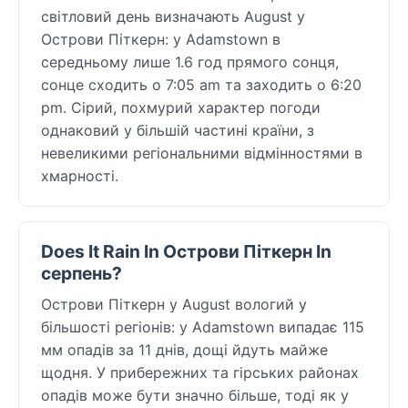
світловий день визначають August у
Острови Піткерн: у Adamstown в
середньому лише 1.6 год прямого сонця,
сонце сходить о 7:05 am та заходить о 6:20
pm. Сірий, похмурий характер погоди
однаковий у більшій частині країни, з
невеликими регіональними відмінностями в
хмарності.
Does It Rain In Острови Піткерн In
серпень?
Острови Піткерн у August вологий у
більшості регіонів: у Adamstown випадає 115
мм опадів за 11 днів, дощі йдуть майже
щодня. У прибережних та гірських районах
опадів може бути значно більше, тоді як у