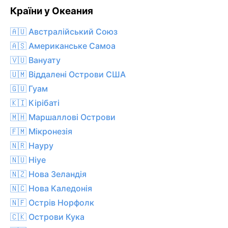
Країни у Океания
🇦🇺 Австралійський Союз
🇦🇸 Американське Самоа
🇻🇺 Вануату
🇺🇲 Віддалені Острови США
🇬🇺 Гуам
🇰🇮 Кірібаті
🇲🇭 Маршаллові Острови
🇫🇲 Мікронезія
🇳🇷 Науру
🇳🇺 Ніуе
🇳🇿 Нова Зеландія
🇳🇨 Нова Каледонія
🇳🇫 Острів Норфолк
🇨🇰 Острови Кука