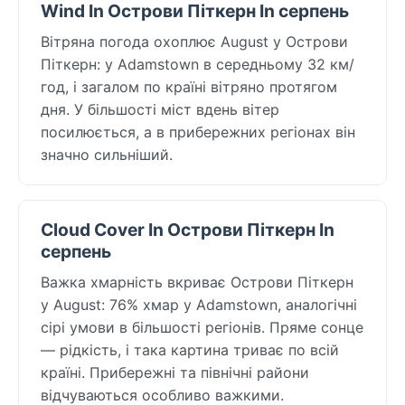
Wind In Острови Піткерн In серпень
Вітряна погода охоплює August у Острови
Піткерн: у Adamstown в середньому 32 км/
год, і загалом по країні вітряно протягом
дня. У більшості міст вдень вітер
посилюється, а в прибережних регіонах він
значно сильніший.
Cloud Cover In Острови Піткерн In
серпень
Важка хмарність вкриває Острови Піткерн
у August: 76% хмар у Adamstown, аналогічні
сірі умови в більшості регіонів. Пряме сонце
— рідкість, і така картина триває по всій
країні. Прибережні та північні райони
відчуваються особливо важкими.