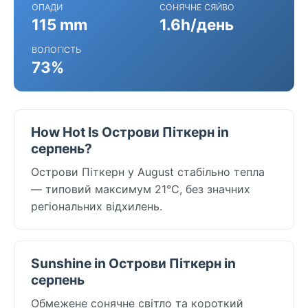
ОПАДИ
СОНЯЧНЕ СЯЙВО
115 mm
1.6h/день
ВОЛОГІСТЬ
73%
How Hot Is Острови Піткерн in
серпень?
Острови Піткерн у August стабільно тепла
— типовий максимум 21°C, без значних
регіональних відхилень.
Sunshine in Острови Піткерн in
серпень
Обмежене сонячне світло та короткий