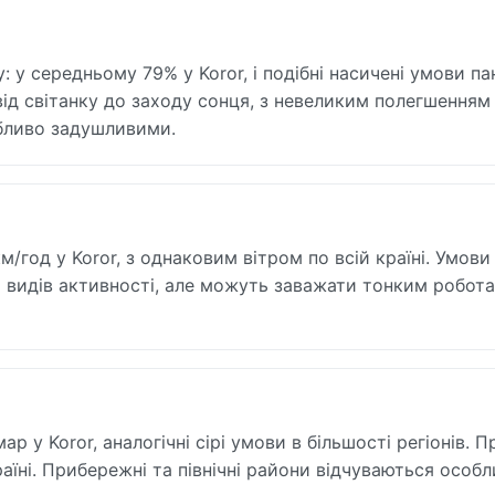
 у середньому 79% у Koror, і подібні насичені умови п
 від світанку до заходу сонця, з невеликим полегшенням 
обливо задушливими.
/год у Koror, з однаковим вітром по всій країні. Умови
их видів активності, але можуть заважати тонким робот
р у Koror, аналогічні сірі умови в більшості регіонів. 
раїні. Прибережні та північні райони відчуваються особ