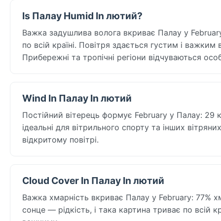
Is Палау Humid In лютий?
Важка задушлива волога вкриває Палау у February:
по всій країні. Повітря здається густим і важким
Прибережні та тропічні регіони відчуваються ос
Wind In Палау In лютий
Постійний вітерець формує February у Палау: 29 км
ідеальні для вітрильного спорту та інших вітрян
відкритому повітрі.
Cloud Cover In Палау In лютий
Важка хмарність вкриває Палау у February: 77% хма
сонце — рідкість, і така картина триває по всій к