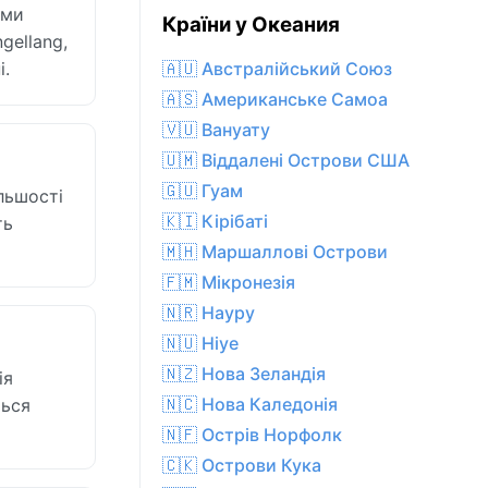
ими
Країни у Океания
gellang,
і.
🇦🇺 Австралійський Союз
🇦🇸 Американське Самоа
🇻🇺 Вануату
🇺🇲 Віддалені Острови США
🇬🇺 Гуам
льшості
🇰🇮 Кірібаті
ть
🇲🇭 Маршаллові Острови
🇫🇲 Мікронезія
🇳🇷 Науру
🇳🇺 Ніуе
🇳🇿 Нова Зеландія
ія
🇳🇨 Нова Каледонія
ться
🇳🇫 Острів Норфолк
🇨🇰 Острови Кука