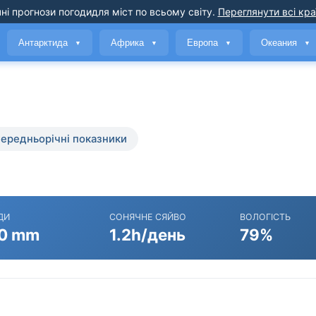
ні прогнози погоди
для міст по всьому світу
.
Переглянути всі кра
Антарктида
Африка
Европа
Океания
▼
▼
▼
▼
ередньорічні показники
ДИ
СОНЯЧНЕ СЯЙВО
ВОЛОГІСТЬ
0 mm
1.2h/день
79%