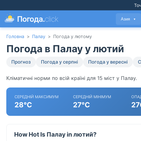
Точ
Погода.
click
Азия
▼
Головна
>
Палау
>
Погода у лютому
Погода в Палау у лютий
Прогноз
Погода у серпні
Погода у вересні
С
Кліматичні норми по всій країні для 15 міст у Палау.
СЕРЕДНІЙ МАКСИМУМ
СЕРЕДНІЙ МІНІМУМ
ОПА
28°C
27°C
27
How Hot Is Палау in лютий?