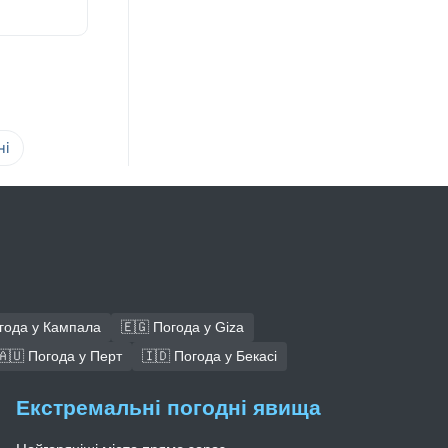
ні
года у Кампала
🇪🇬 Погода у Giza
🇦🇺 Погода у Перт
🇮🇩 Погода у Бекасі
Екстремальні погодні явища