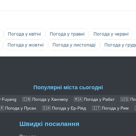
Погода у квітні
Погода у травні
Погода у червні
Погода у жовтні
Погода у листопаді
Погода у груд
Популярні міста сьогодні
у Fuyang
🇨🇳 Погода у Ханчжоу
🇲🇦 Погода у Рабат
🇺🇬 По
🇷 Погода у Пусан
🇸🇦 Погода у Ер-Ріяд
🇮🇹 Погода у Рим
Швидкі посилання