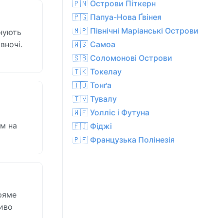
🇵🇳 Острови Піткерн
🇵🇬 Папуа-Нова Ґвінея
🇲🇵 Північні Маріанські Острови
анують
вночі.
🇼🇸 Самоа
🇸🇧 Соломонові Острови
🇹🇰 Токелау
🇹🇴 Тонґа
🇹🇻 Тувалу
🇼🇫 Уолліс і Футуна
ам на
🇫🇯 Фіджі
🇵🇫 Французька Полінезія
Пряме
ливо