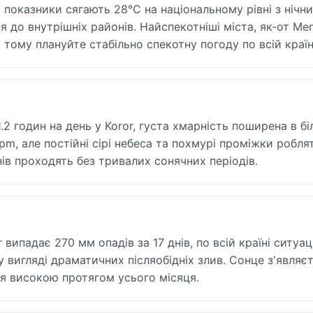
ні показники сягають 28°C на національному рівні з нічн
до внутрішніх районів. Найспекотніші міста, як-от Men
тому плануйте стабільно спекотну погоду по всій країн
2 годин на день у Koror, густа хмарність поширена в бі
 pm, але постійні сірі небеса та похмурі проміжки робля
нів проходять без тривалих сонячних періодів.
 випадає 270 мм опадів за 17 днів, по всій країні ситуац
 вигляді драматичних післяобідніх злив. Сонце з'являє
я високою протягом усього місяця.