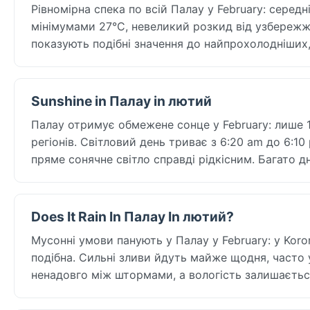
Рівномірна спека по всій Палау у February: серед
мінімумами 27°C, невеликий розкид від узбережжя 
показують подібні значення до найпрохолодніших, 
Sunshine in Палау in лютий
Палау отримує обмежене сонце у February: лише 1.
регіонів. Світловий день триває з 6:20 am до 6:10
пряме сонячне світло справді рідкісним. Багато д
Does It Rain In Палау In лютий?
Мусонні умови панують у Палау у February: у Koror
подібна. Сильні зливи йдуть майже щодня, часто у
ненадовго між штормами, а вологість залишаєтьс