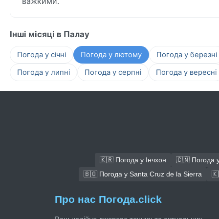
важкими.
Інші місяці в Палау
Погода у січні
Погода у лютому
Погода у березні
Погода у липні
Погода у серпні
Погода у вересні
🇰🇷 Погода у Інчхон
🇨🇳 Погода 
🇧🇴 Погода у Santa Cruz de la Sierra
🇰
Про нас Погода.click