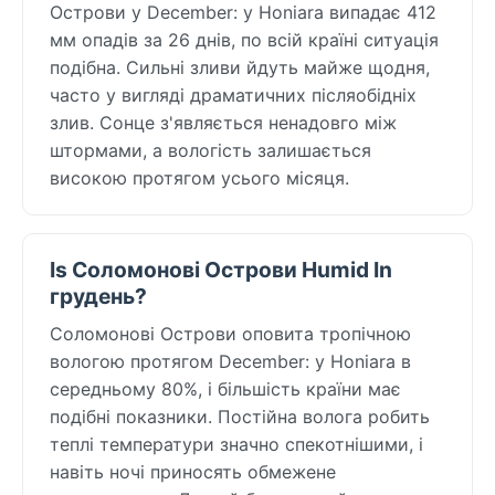
Острови у December: у Honiara випадає 412
мм опадів за 26 днів, по всій країні ситуація
подібна. Сильні зливи йдуть майже щодня,
часто у вигляді драматичних післяобідніх
злив. Сонце з'являється ненадовго між
штормами, а вологість залишається
високою протягом усього місяця.
Is Соломонові Острови Humid In
грудень?
Соломонові Острови оповита тропічною
вологою протягом December: у Honiara в
середньому 80%, і більшість країни має
подібні показники. Постійна волога робить
теплі температури значно спекотнішими, і
навіть ночі приносять обмежене