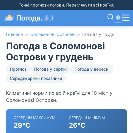
Точні прогнози погоди
.
Переглянути всі країни
.
☰
Погода.
click
🌐
Головна
>
Соломонові Острови
>
Погода у грудні
Погода в Соломонові
Острови у грудень
Прогноз
Погода у серпні
Погода у вересні
Середньорічні показники
Кліматичні норми по всій країні для 10 міст у
Соломонові Острови.
СЕРЕДНІЙ МАКСИМУМ
СЕРЕДНІЙ МІНІМУМ
29°C
26°C