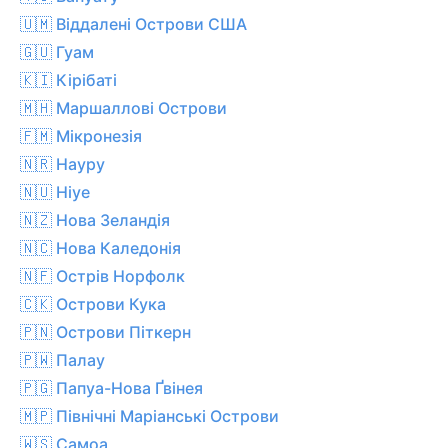
🇺🇲 Віддалені Острови США
🇬🇺 Гуам
🇰🇮 Кірібаті
🇲🇭 Маршаллові Острови
🇫🇲 Мікронезія
🇳🇷 Науру
🇳🇺 Ніуе
🇳🇿 Нова Зеландія
🇳🇨 Нова Каледонія
🇳🇫 Острів Норфолк
🇨🇰 Острови Кука
🇵🇳 Острови Піткерн
🇵🇼 Палау
🇵🇬 Папуа-Нова Ґвінея
🇲🇵 Північні Маріанські Острови
🇼🇸 Самоа