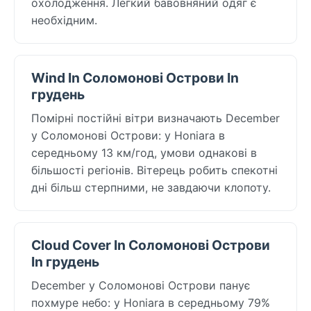
охолодження. Легкий бавовняний одяг є
необхідним.
Wind In Соломонові Острови In
грудень
Помірні постійні вітри визначають December
у Соломонові Острови: у Honiara в
середньому 13 км/год, умови однакові в
більшості регіонів. Вітерець робить спекотні
дні більш стерпними, не завдаючи клопоту.
Cloud Cover In Соломонові Острови
In грудень
December у Соломонові Острови панує
похмуре небо: у Honiara в середньому 79%