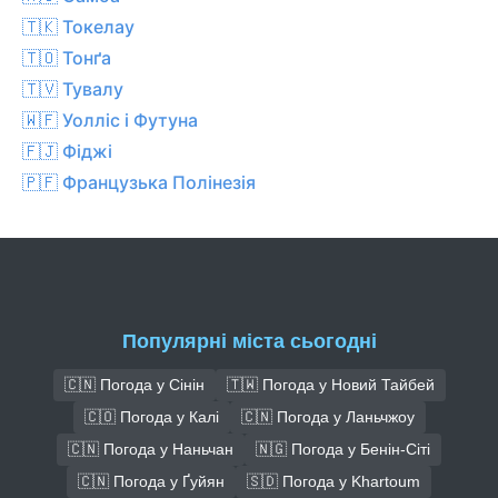
🇹🇰 Токелау
🇹🇴 Тонґа
🇹🇻 Тувалу
🇼🇫 Уолліс і Футуна
🇫🇯 Фіджі
🇵🇫 Французька Полінезія
Популярні міста сьогодні
🇨🇳 Погода у Сінін
🇹🇼 Погода у Новий Тайбей
🇨🇴 Погода у Калі
🇨🇳 Погода у Ланьчжоу
🇨🇳 Погода у Наньчан
🇳🇬 Погода у Бенін-Сіті
🇨🇳 Погода у Ґуйян
🇸🇩 Погода у Khartoum