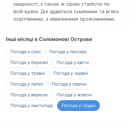
хмарності, з такою ж сірою сталістю по
всій країні. Дні здаються тьмяними та м'яко
освітленими, з невеликими проясненнями.
Інші місяці в Соломонові Острови
Погода у січні
Погода у лютому
Погода у березні
Погода у квітні
Погода у травні
Погода у червні
Погода у липні
Погода у серпні
Погода у вересні
Погода у жовтні
Погода у листопаді
Погода у грудні