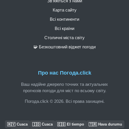
Зв’яжіться з нами
Карта сайту
Всі континенти
Всі країни
Столичні міста світу
🧩 Безкоштовний віджет погоди
Про нас Погода.click
Ваш надійне джерело точних та актуальних
прогнозів погоди для міст по всьому світу.
Погода.click © 2026. Всі права захищені.
🇲🇾
🇮🇩
🇪🇸
🇹🇷
Cuaca
Cuaca
El tiempo
Hava durumu