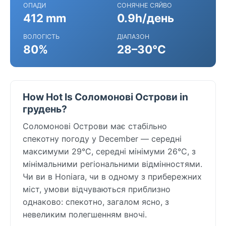
ОПАДИ
СОНЯЧНЕ СЯЙВО
412 mm
0.9h/день
ВОЛОГІСТЬ
ДІАПАЗОН
80%
28–30°C
How Hot Is Соломонові Острови in
грудень?
Соломонові Острови має стабільно
спекотну погоду у December — середні
максимуми 29°C, середні мінімуми 26°C, з
мінімальними регіональними відмінностями.
Чи ви в Honiara, чи в одному з прибережних
міст, умови відчуваються приблизно
однаково: спекотно, загалом ясно, з
невеликим полегшенням вночі.