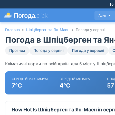
Точ
Погода.
click
Азия
▼
Головна
>
Шпіцберген та Ян-Маєн
>
Погода у серпні
Погода в Шпіцберген та Ян
Прогноз
Погода у серпні
Погода у вересні
С
Кліматичні норми по всій країні для 5 міст у Шпіцбер
СЕРЕДНІЙ МАКСИМУМ
СЕРЕДНІЙ МІНІМУМ
ОПА
7°C
4°C
57
How Hot Is Шпіцберген та Ян-Маєн in сер