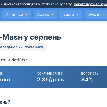
ні прогнози погоди
для міст по всьому світу
.
Переглянути всі кра
Антарктида
Африка
Европа
Океания
▼
▼
▼
▼
-Маєн у серпень
ередньорічні показники
ген та Ян-Маєн.
ДИ
СОНЯЧНЕ СЯЙВО
ВОЛОГІСТЬ
 mm
2.8h/день
84%
пень?