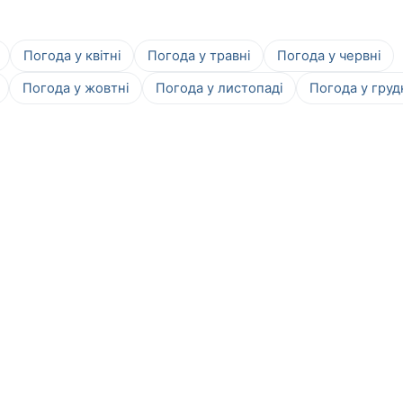
Погода у квітні
Погода у травні
Погода у червні
Погода у жовтні
Погода у листопаді
Погода у груд