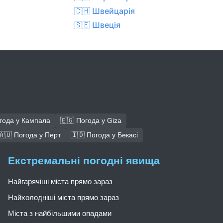
🇨🇭 Швейцарія
🇸🇪 Швеція
года у Кампала
🇪🇬 Погода у Giza
🇦🇺 Погода у Перт
🇮🇩 Погода у Бекасі
Екстремальні погодні явища
Найгарячіші міста прямо зараз
Найхолодніші міста прямо зараз
Міста з найбільшими опадами