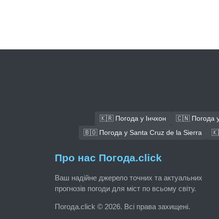
🇰🇷 Погода у Інчхон
🇨🇳 Погода 
🇧🇴 Погода у Santa Cruz de la Sierra
🇰
Про нас Погода.click
Ваш надійне джерело точних та актуальних
прогнозів погоди для міст по всьому світу.
Погода.click © 2026. Всі права захищені.