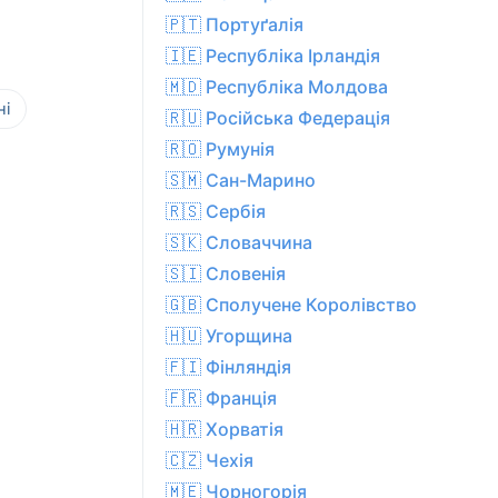
🇵🇹 Портуґалія
🇮🇪 Республіка Ірландія
🇲🇩 Республіка Молдова
ні
🇷🇺 Російська Федерація
🇷🇴 Румунія
🇸🇲 Сан-Марино
🇷🇸 Сербія
🇸🇰 Словаччина
🇸🇮 Словенія
🇬🇧 Сполучене Королівство
🇭🇺 Угорщина
🇫🇮 Фінляндія
🇫🇷 Франція
🇭🇷 Хорватія
🇨🇿 Чехiя
🇲🇪 Чорногорія