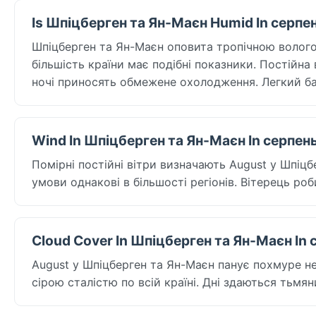
Is Шпіцберген та Ян-Маєн Humid In серпе
Шпіцберген та Ян-Маєн оповита тропічною волого
більшість країни має подібні показники. Постійна
ночі приносять обмежене охолодження. Легкий ба
Wind In Шпіцберген та Ян-Маєн In серпен
Помірні постійні вітри визначають August у Шпіцб
умови однакові в більшості регіонів. Вітерець ро
Cloud Cover In Шпіцберген та Ян-Маєн In 
August у Шпіцберген та Ян-Маєн панує похмуре не
сірою сталістю по всій країні. Дні здаються тьм