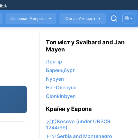
їни
.
🌐
Северная Америка
Южная Америка
▾
▼
▼
Топ міст у Svalbard and Jan
Mayen
Лонгїр
Баренцбург
Nybyen
Ню-Олесунн
Olonkinbyen
Країни у Европа
🇽🇰 Kosovo (under UNSCR
1244/99)
🇷🇸 Serbia and Montenegro