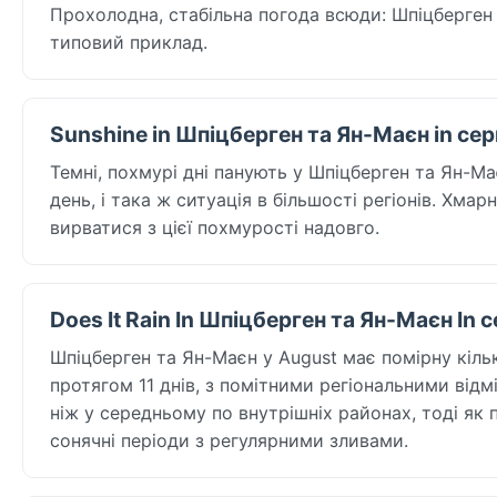
Прохолодна, стабільна погода всюди: Шпіцберген 
типовий приклад.
Sunshine in Шпіцберген та Ян-Маєн in се
Темні, похмурі дні панують у Шпіцберген та Ян-Ма
день, і така ж ситуація в більшості регіонів. Хмар
вирватися з цієї похмурості надовго.
Does It Rain In Шпіцберген та Ян-Маєн In 
Шпіцберген та Ян-Маєн у August має помірну кіль
протягом 11 днів, з помітними регіональними від
ніж у середньому по внутрішніх районах, тоді як 
сонячні періоди з регулярними зливами.