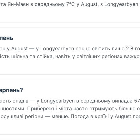
та Ян-Маєн в середньому 7°C у August, з Longyearbyen 
рпень
єн у August — у Longyearbyen сонце світить лише 2.8 г
ність щільна та стійка, навіть у світліших регіонах важко
серпень?
кість опадів — у Longyearbyen в середньому випадає 5
мінностями. Прибережні міста часто отримують більше о
посушливі регіони — менше. Погода в країні у August п