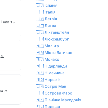
🇪🇸 Іспанія
🇮🇹 Італія
і
🇱🇻 Латвія
і навіть
🇱🇹 Литва
🇱🇮 Ліхтенштейн
🇱🇺 Люксембурґ
🇲🇹 Мальта
🇻🇦 Місто Ватикан
д,
🇲🇨 Монако
🇳🇱 Нідерланди
🇩🇪 Німеччина
🇳🇴 Норвеґія
🇮🇲 Острів Мен
ою ж
🇫🇴 Острови Фаро
🇲🇰 Північна Македонія
🇵🇱 Польща