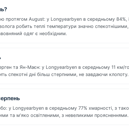
нь?
ю протягом August: у Longyearbyen в середньому 84%, 
 волога робить теплі температури значно спекотнішими, 
вовняний одяг є необхідним.
ь
ерген та Ян-Маєн: у Longyearbyen в середньому 11 км/го
бить спекотні дні більш стерпними, не завдаючи клопоту.
серпень
бо: у Longyearbyen в середньому 77% хмарності, з так
яними та м'яко освітленими, з невеликими проясненнями.