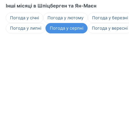
Інші місяці в Шпіцберген та Ян-Маєн
Погода у січні
Погода у лютому
Погода у березні
Погода у липні
Погода у серпні
Погода у вересні