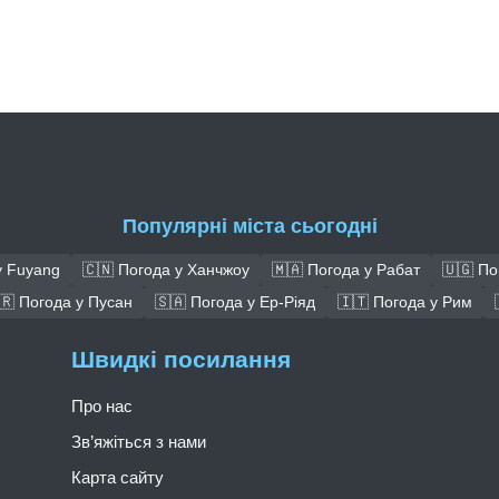
Популярні міста сьогодні
у Fuyang
🇨🇳 Погода у Ханчжоу
🇲🇦 Погода у Рабат
🇺🇬 По
🇷 Погода у Пусан
🇸🇦 Погода у Ер-Ріяд
🇮🇹 Погода у Рим
Швидкі посилання
Про нас
Зв’яжіться з нами
Карта сайту