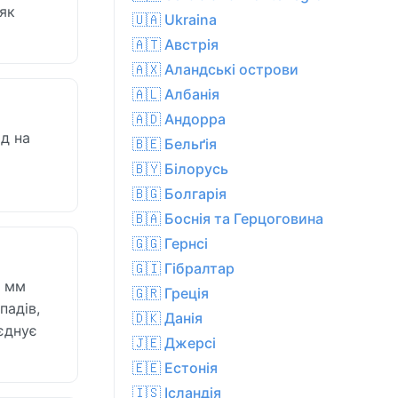
як
🇺🇦 Ukraina
🇦🇹 Австрія
🇦🇽 Аландські острови
🇦🇱 Албанія
🇦🇩 Андорра
од на
🇧🇪 Бельґія
🇧🇾 Білорусь
🇧🇬 Болгарія
🇧🇦 Боснія та Герцоговина
🇬🇬 Гернсі
🇬🇮 Гібралтар
7 мм
🇬🇷 Греція
падів,
🇩🇰 Данія
оєднує
🇯🇪 Джерсі
🇪🇪 Естонія
🇮🇸 Ісландія