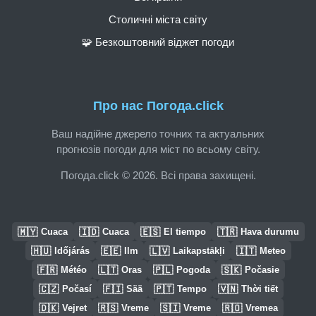
Столичні міста світу
🧩 Безкоштовний віджет погоди
Про нас Погода.click
Ваш надійне джерело точних та актуальних
прогнозів погоди для міст по всьому світу.
Погода.click © 2026. Всі права захищені.
🇲🇾
🇮🇩
🇪🇸
🇹🇷
Cuaca
Cuaca
El tiempo
Hava durumu
🇭🇺
🇪🇪
🇱🇻
🇮🇹
Időjárás
Ilm
Laikapstākļi
Meteo
🇫🇷
🇱🇹
🇵🇱
🇸🇰
Météo
Oras
Pogoda
Počasie
🇨🇿
🇫🇮
🇵🇹
🇻🇳
Počasí
Sää
Tempo
Thời tiết
🇩🇰
🇷🇸
🇸🇮
🇷🇴
Vejret
Vreme
Vreme
Vremea