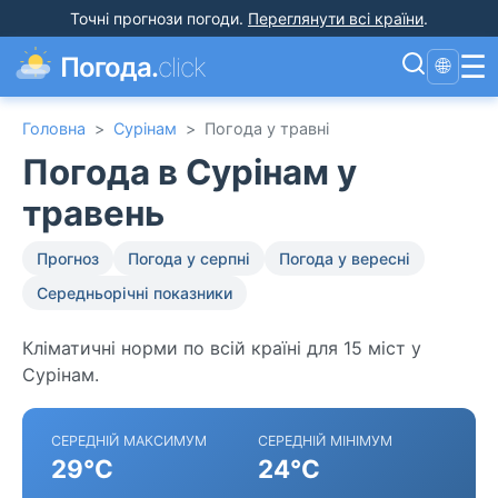
Точні прогнози погоди
.
Переглянути всі країни
.
☰
Погода.
click
🌐
Головна
>
Сурінам
>
Погода у травні
Погода в Сурінам у
травень
Прогноз
Погода у серпні
Погода у вересні
Середньорічні показники
Кліматичні норми по всій країні для 15 міст у
Сурінам.
СЕРЕДНІЙ МАКСИМУМ
СЕРЕДНІЙ МІНІМУМ
29°C
24°C