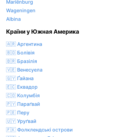
Mariënburg
Wageningen
Albina
Країни у Южная Америка
🇦🇷 Аргентина
🇧🇴 Болівія
🇧🇷 Бразілія
🇻🇪 Венесуела
🇬🇾 Ґайана
🇪🇨 Еквадор
🇨🇴 Колумбія
🇵🇾 Параґвай
🇵🇪 Перу
🇺🇾 Уруґвай
🇫🇰 Фолклендські острови