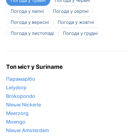
Погода у травні
Погода у червні
Погода у липні
Погода у серпні
Погода у вересні
Погода у жовтні
Погода у листопаді
Погода у грудні
Топ міст у Suriname
Парамарібо
Lelydorp
Brokopondo
Nieuw Nickerie
Meerzorg
Moengo
Nieuw Amsterdam