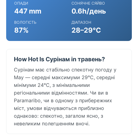
ОПАДИ
СОНЯЧНЕ СЯЙВО
447 mm
0.6h/день
ВОЛОГІСТЬ
ДІАПАЗОН
87%
28–29°C
How Hot Is Сурінам in травень?
Сурінам має стабільно спекотну погоду у
May — середні максимуми 29°C, середні
мінімуми 24°C, з мінімальними
регіональними відмінностями. Чи ви в
Paramaribo, чи в одному з прибережних
міст, умови відчуваються приблизно
однаково: спекотно, загалом ясно, з
невеликим полегшенням вночі.