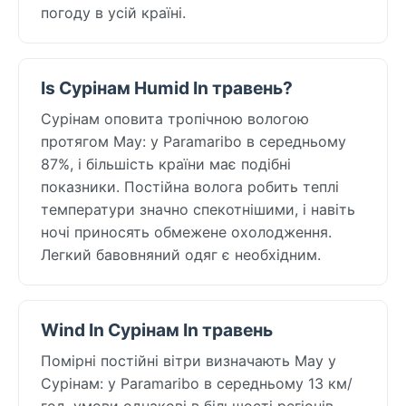
погоду в усій країні.
Is Сурінам Humid In травень?
Сурінам оповита тропічною вологою
протягом May: у Paramaribo в середньому
87%, і більшість країни має подібні
показники. Постійна волога робить теплі
температури значно спекотнішими, і навіть
ночі приносять обмежене охолодження.
Легкий бавовняний одяг є необхідним.
Wind In Сурінам In травень
Помірні постійні вітри визначають May у
Сурінам: у Paramaribo в середньому 13 км/
год, умови однакові в більшості регіонів.