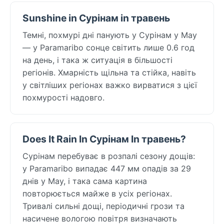
Sunshine in Сурінам in травень
Темні, похмурі дні панують у Сурінам у May
— у Paramaribo сонце світить лише 0.6 год
на день, і така ж ситуація в більшості
регіонів. Хмарність щільна та стійка, навіть
у світліших регіонах важко вирватися з цієї
похмурості надовго.
Does It Rain In Сурінам In травень?
Сурінам перебуває в розпалі сезону дощів:
у Paramaribo випадає 447 мм опадів за 29
днів у May, і така сама картина
повторюється майже в усіх регіонах.
Тривалі сильні дощі, періодичні грози та
насичене вологою повітря визначають