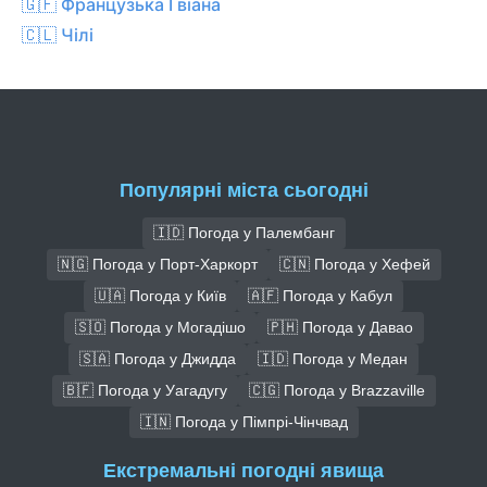
🇬🇫 Французька Гвіана
🇨🇱 Чілі
Популярні міста сьогодні
🇮🇩 Погода у Палембанг
🇳🇬 Погода у Порт-Харкорт
🇨🇳 Погода у Хефей
🇺🇦 Погода у Київ
🇦🇫 Погода у Кабул
🇸🇴 Погода у Могадішо
🇵🇭 Погода у Давао
🇸🇦 Погода у Джидда
🇮🇩 Погода у Медан
🇧🇫 Погода у Уагадугу
🇨🇬 Погода у Brazzaville
🇮🇳 Погода у Пімпрі-Чінчвад
Екстремальні погодні явища