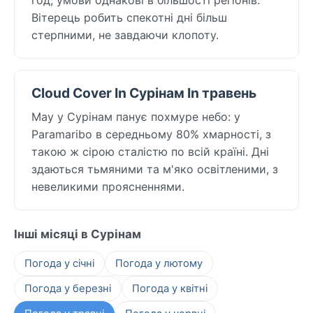
Вітерець робить спекотні дні більш
стерпними, не завдаючи клопоту.
Cloud Cover In Сурінам In травень
May у Сурінам панує похмуре небо: у
Paramaribo в середньому 80% хмарності, з
такою ж сірою сталістю по всій країні. Дні
здаються тьмяними та м'яко освітленими, з
невеликими проясненнями.
Інші місяці в Сурінам
Погода у січні
Погода у лютому
Погода у березні
Погода у квітні