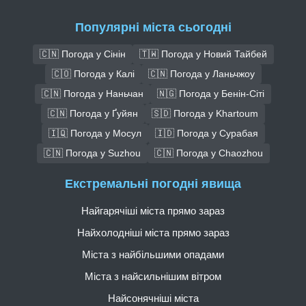
Популярні міста сьогодні
🇨🇳 Погода у Сінін
🇹🇼 Погода у Новий Тайбей
🇨🇴 Погода у Калі
🇨🇳 Погода у Ланьчжоу
🇨🇳 Погода у Наньчан
🇳🇬 Погода у Бенін-Сіті
🇨🇳 Погода у Ґуйян
🇸🇩 Погода у Khartoum
🇮🇶 Погода у Мосул
🇮🇩 Погода у Сурабая
🇨🇳 Погода у Suzhou
🇨🇳 Погода у Chaozhou
Екстремальні погодні явища
Найгарячіші міста прямо зараз
Найхолодніші міста прямо зараз
Міста з найбільшими опадами
Міста з найсильнішим вітром
Найсонячніші міста