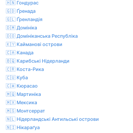
🇭🇳 Гондурас
🇬🇩 Ґренада
🇬🇱 Ґренландія
🇩🇲 Домініка
🇩🇴 Домініканська Республіка
🇰🇾 Кайманові острови
🇨🇦 Канада
🇧🇶 Карибські Нідерланди
🇨🇷 Коста-Рика
🇨🇺 Куба
🇨🇼 Кюрасао
🇲🇶 Мартиніка
🇲🇽 Мексика
🇲🇸 Монтсеррат
🇳🇱 Нідерландські Антильські острови
🇳🇮 Нікараґуа