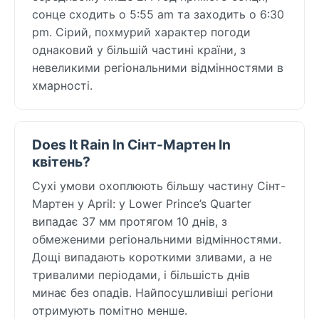
сонце сходить о 5:55 am та заходить о 6:30
pm. Сірий, похмурий характер погоди
однаковий у більшій частині країни, з
невеликими регіональними відмінностями в
хмарності.
Does It Rain In Сінт-Мартен In
квітень?
Сухі умови охоплюють більшу частину Сінт-
Мартен у April: у Lower Prince’s Quarter
випадає 37 мм протягом 10 днів, з
обмеженими регіональними відмінностями.
Дощі випадають короткими зливами, а не
тривалими періодами, і більшість днів
минає без опадів. Найпосушливіші регіони
отримують помітно менше.