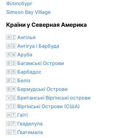
Філіпсбург
Simson Bay Village
Країни у Северная Америка
🇦🇮 Ангілья
🇦🇬 Антігуа і Барбуда
🇦🇼 Аруба
🇧🇸 Багамські Острови
🇧🇧 Барбадос
🇧🇿 Беліз
🇧🇲 Бермудські Острови
🇻🇬 Британські Віргінські острови
🇻🇮 Віргінські Острови (США)
🇭🇹 Гаїті
🇬🇵 Гваделупа
🇬🇹 Ґватемала