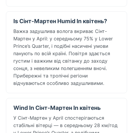
Is Сінт-Мартен Humid In квітень?
Важка задушлива волога вкриває Сінт-
Мартен у April: у середньому 75% у Lower
Prince’s Quarter, і подібні насичені умови
панують по всій країні. Повітря здається
густим і важким від світанку до заходу
сонця, з невеликим полегшенням вночі.
Прибережні та тропічні регіони
відчуваються особливо задушливими.
Wind In Сінт-Мартен In квітень
У Сінт-Мартен у April спостерігаються
стабільні вітерці — в середньому 28 км/год
у Lower Prince’s Quarter, з подібними