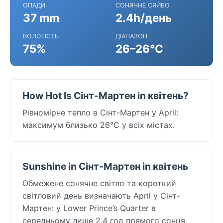
ОПАДИ
СОНЯЧНЕ СЯЙВО
37 mm
2.4h/день
ВОЛОГІСТЬ
ДІАПАЗОН
75%
26–26°C
How Hot Is Сінт-Мартен in квітень?
Рівномірне тепло в Сінт-Мартен у April:
максимум близько 26°C у всіх містах.
Sunshine in Сінт-Мартен in квітень
Обмежене сонячне світло та короткий
світловий день визначають April у Сінт-
Мартен: у Lower Prince’s Quarter в
середньому лише 2.4 год прямого сонця,