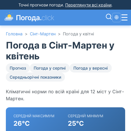
Точні прогнози погоди
.
Переглянути всі країни
.
☰
Погода.
click
🌐
Головна
>
Сінт-Мартен
>
Погода у квітні
Погода в Сінт-Мартен у
квітень
Прогноз
Погода у серпні
Погода у вересні
Середньорічні показники
Кліматичні норми по всій країні для 12 міст у Сінт-
Мартен.
СЕРЕДНІЙ МАКСИМУМ
СЕРЕДНІЙ МІНІМУМ
26°C
25°C