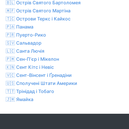
🇧🇱 Острів Святого Бартоломея
🇲🇫 Острів Святого Мартіна
🇹🇨 Острови Теркс і Кайкос
🇵🇦 Панама
🇵🇷 Пуерто-Рико
🇸🇻 Сальвадор
🇱🇨 Санта Лючія
🇵🇲 Сен-Пʼєр і Мікелон
🇰🇳 Сент Кітс і Невіс
🇻🇨 Сент-Вінсент і Ґренадіни
🇺🇸 Сполучені Штати Америки
🇹🇹 Трінідад і Тобаго
🇯🇲 Ямайка