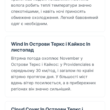
волога робить теплі температури значно
спекотнішими, і навіть ночі приносять
обмежене охолодження. Легкий бавовняний
одяг є необхідним.
Wind In Острови Теркс і Кайкос In
листопад
Вітряна погода охоплює November у
Острови Теркс і Кайкос: у Providenciales в
середньому 30 км/год, і загалом по країні
вітряно протягом дня. У більшості міст
вдень вітер посилюється, а в прибережних
регіонах він значно сильніший.
Cloud Cover In Острови Теркс і