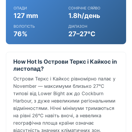
ОПАДИ
СОНЯЧНЕ СЯЙВО
127 mm
1.8h/день
ВОЛОГІСТЬ
ДІАПАЗОН
76%
27–27°C
How Hot Is Острови Теркс і Кайкос in
листопад?
Острови Теркс і Кайкос рівномірно палає у
November — максимуми близько 27°C
типові від Lower Bight аж до Cockburn
Harbour, з дуже невеликими регіональними
відмінностями. Нічні мінімуми тримаються
на рівні 26°C навіть вночі, а невелика
географічна площа країни означає
відсутність значних кліматичних зон.