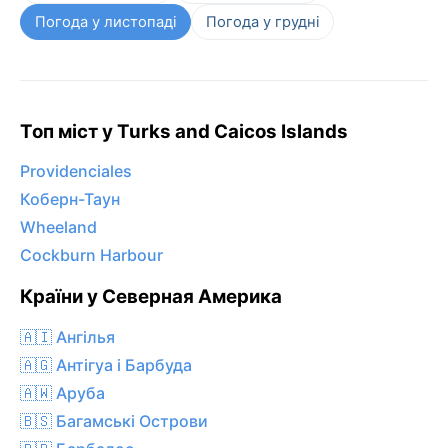
Погода у листопаді
Погода у грудні
Топ міст у Turks and Caicos Islands
Providenciales
Коберн-Таун
Wheeland
Cockburn Harbour
Країни у Северная Америка
🇦🇮 Ангілья
🇦🇬 Антігуа і Барбуда
🇦🇼 Аруба
🇧🇸 Багамські Острови