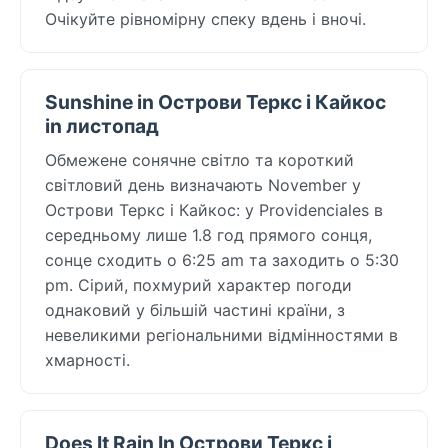
Очікуйте рівномірну спеку вдень і вночі.
Sunshine in Острови Теркс і Кайкос
in листопад
Обмежене сонячне світло та короткий
світловий день визначають November у
Острови Теркс і Кайкос: у Providenciales в
середньому лише 1.8 год прямого сонця,
сонце сходить о 6:25 am та заходить о 5:30
pm. Сірий, похмурий характер погоди
однаковий у більшій частині країни, з
невеликими регіональними відмінностями в
хмарності.
Does It Rain In Острови Теркс і