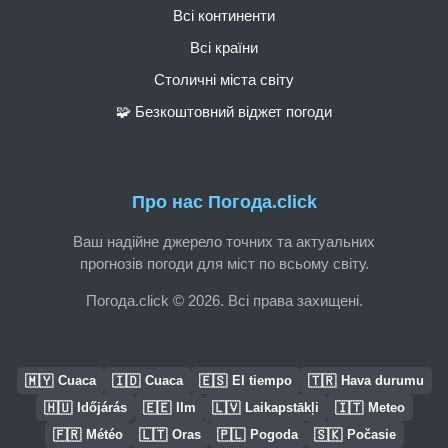
Всі континенти
Всі країни
Столичні міста світу
🧩 Безкоштовний віджет погоди
Про нас Погода.click
Ваш надійне джерело точних та актуальних
прогнозів погоди для міст по всьому світу.
Погода.click © 2026. Всі права захищені.
🇲🇾
🇮🇩
🇪🇸
🇹🇷
Cuaca
Cuaca
El tiempo
Hava durumu
🇭🇺
🇪🇪
🇱🇻
🇮🇹
Időjárás
Ilm
Laikapstākļi
Meteo
🇫🇷
🇱🇹
🇵🇱
🇸🇰
Météo
Oras
Pogoda
Počasie