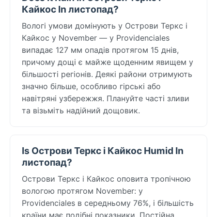
Кайкос In листопад?
Вологі умови домінують у Острови Теркс і
Кайкос у November — у Providenciales
випадає 127 мм опадів протягом 15 днів,
причому дощі є майже щоденним явищем у
більшості регіонів. Деякі райони отримують
значно більше, особливо гірські або
навітряні узбережжя. Плануйте часті зливи
та візьміть надійний дощовик.
Is Острови Теркс і Кайкос Humid In
листопад?
Острови Теркс і Кайкос оповита тропічною
вологою протягом November: у
Providenciales в середньому 76%, і більшість
країни має подібні показники. Постійна