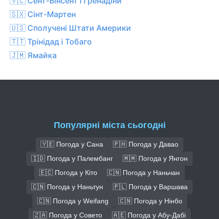
🇻🇨 Сент-Вінсент і Ґренадіни
🇸🇽 Сінт-Мартен
🇺🇸 Сполучені Штати Америки
🇹🇹 Трінідад і Тобаго
🇯🇲 Ямайка
Популярні міста сьогодні
🇾🇪 Погода у Сана
🇵🇭 Погода у Давао
🇮🇩 Погода у Палембанг
🇲🇲 Погода у Янгон
🇪🇨 Погода у Кіто
🇨🇳 Погода у Наньчан
🇨🇳 Погода у Наньтун
🇵🇱 Погода у Варшава
🇨🇳 Погода у Weifang
🇨🇳 Погода у Нінбо
🇿🇦 Погода у Совето
🇦🇪 Погода у Абу-Дабі