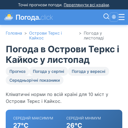
Точні прогнози погоди
.
Переглянути всі країни
.
☰
Погода.
click
🌐
Головна
>
Острови Теркс і
>
Погода у
Кайкос
листопаді
Погода в Острови Теркс і
Кайкос у листопад
Прогноз
Погода у серпні
Погода у вересні
Середньорічні показники
Кліматичні норми по всій країні для 10 міст у
Острови Теркс і Кайкос.
СЕРЕДНІЙ МАКСИМУМ
СЕРЕДНІЙ МІНІМУМ
27°C
26°C