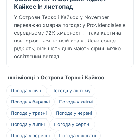
Кайкос In листопад
У Острови Теркс і Кайкос у November
переважно хмарна погода: у Providenciales в
середньому 72% хмарності, і така картина
повторюється по всій країні. Ясне сонце —
рідкість; більшість днів мають сірий, м'яко
освітлений вигляд.
Інші місяці в Острови Теркс і Кайкос
Погода у січні
Погода у лютому
Погода у березні
Погода у квітні
Погода у травні
Погода у червні
Погода у липні
Погода у серпні
Погода у вересні
Погода у жовтні