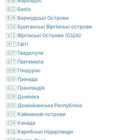
🇧🇧 Барбадос
🇧🇿 Беліз
🇧🇲 Бермудські Острови
🇻🇬 Британські Віргінські острови
🇻🇮 Віргінські Острови (США)
🇭🇹 Гаїті
🇬🇵 Гваделупа
🇬🇹 Ґватемала
🇭🇳 Гондурас
🇬🇩 Ґренада
🇬🇱 Ґренландія
🇩🇲 Домініка
🇩🇴 Домініканська Республіка
🇰🇾 Кайманові острови
🇨🇦 Канада
🇧🇶 Карибські Нідерланди