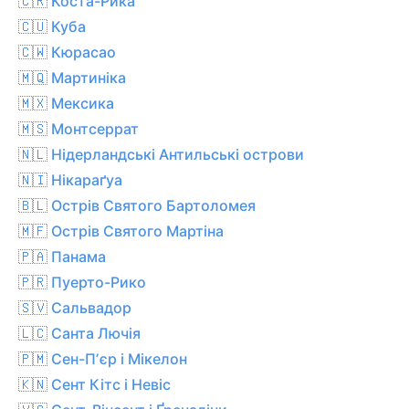
🇨🇷 Коста-Рика
🇨🇺 Куба
🇨🇼 Кюрасао
🇲🇶 Мартиніка
🇲🇽 Мексика
🇲🇸 Монтсеррат
🇳🇱 Нідерландські Антильські острови
🇳🇮 Нікараґуа
🇧🇱 Острів Святого Бартоломея
🇲🇫 Острів Святого Мартіна
🇵🇦 Панама
🇵🇷 Пуерто-Рико
🇸🇻 Сальвадор
🇱🇨 Санта Лючія
🇵🇲 Сен-Пʼєр і Мікелон
🇰🇳 Сент Кітс і Невіс