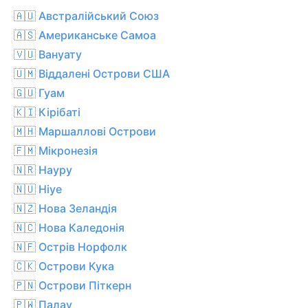
🇦🇺 Австралійський Союз
🇦🇸 Американське Самоа
🇻🇺 Вануату
🇺🇲 Віддалені Острови США
🇬🇺 Гуам
🇰🇮 Кірібаті
🇲🇭 Маршаллові Острови
🇫🇲 Мікронезія
🇳🇷 Науру
🇳🇺 Ніуе
🇳🇿 Нова Зеландія
🇳🇨 Нова Каледонія
🇳🇫 Острів Норфолк
🇨🇰 Острови Кука
🇵🇳 Острови Піткерн
🇵🇼 Палау