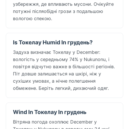
узбережжя, де впливають мусони. Очікуйте
потужні післяобідні грози з подальшою
вологою спекою.
Is Токелау Humid In грудень?
Задуха визначає Токелау у December:
вологість у середньому 74% у Nukunonu, і
повітря відчутно важке в більшості регіонів.
Піт довше залишається на шкірі, ніж у
сухіших умовах, а нічне полегшення
обмежене. Беріть легкий, дихаючий одяг.
Wind In Токелау In грудень
Вітряна погода охоплює December у
Токелау: у Nukunonu в середньому 24 км/