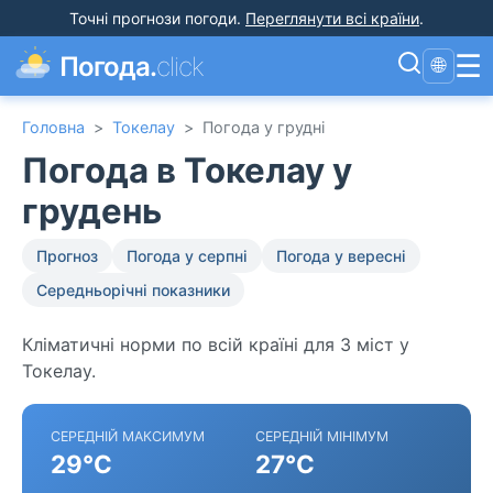
Точні прогнози погоди
.
Переглянути всі країни
.
☰
Погода.
click
🌐
Головна
>
Токелау
>
Погода у грудні
Погода в Токелау у
грудень
Прогноз
Погода у серпні
Погода у вересні
Середньорічні показники
Кліматичні норми по всій країні для 3 міст у
Токелау.
СЕРЕДНІЙ МАКСИМУМ
СЕРЕДНІЙ МІНІМУМ
29°C
27°C