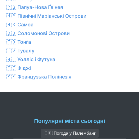
🇵🇬 Папуа-Нова Ґвінея
🇲🇵 Північні Маріанські Острови
🇼🇸 Самоа
🇸🇧 Соломонові Острови
🇹🇴 Тонґа
🇹🇻 Тувалу
🇼🇫 Уолліс і Футуна
🇫🇯 Фіджі
🇵🇫 Французька Полінезія
Популярні міста сьогодні
🇮🇩 Погода у Палембанг