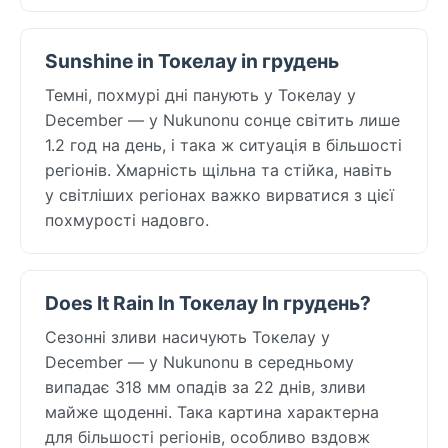
Sunshine in Токелау in грудень
Темні, похмурі дні панують у Токелау у
December — у Nukunonu сонце світить лише
1.2 год на день, і така ж ситуація в більшості
регіонів. Хмарність щільна та стійка, навіть
у світліших регіонах важко вирватися з цієї
похмурості надовго.
Does It Rain In Токелау In грудень?
Сезонні зливи насичують Токелау у
December — у Nukunonu в середньому
випадає 318 мм опадів за 22 днів, зливи
майже щоденні. Така картина характерна
для більшості регіонів, особливо вздовж