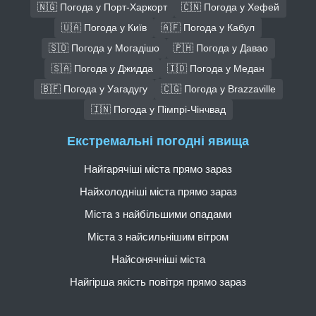
🇳🇬 Погода у Порт-Харкорт
🇨🇳 Погода у Хефей
🇺🇦 Погода у Київ
🇦🇫 Погода у Кабул
🇸🇴 Погода у Могадішо
🇵🇭 Погода у Давао
🇸🇦 Погода у Джидда
🇮🇩 Погода у Медан
🇧🇫 Погода у Уагадугу
🇨🇬 Погода у Brazzaville
🇮🇳 Погода у Пімпрі-Чінчвад
Екстремальні погодні явища
Найгарячіші міста прямо зараз
Найхолодніші міста прямо зараз
Міста з найбільшими опадами
Міста з найсильнішим вітром
Найсонячніші міста
Найгірша якість повітря прямо зараз