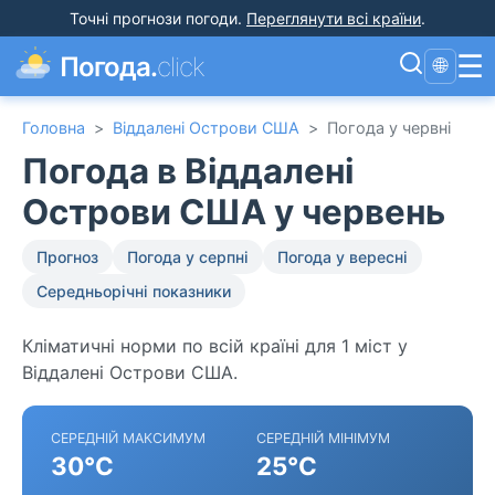
Точні прогнози погоди
.
Переглянути всі країни
.
☰
Погода.
click
🌐
Головна
>
Віддалені Острови США
>
Погода у червні
Погода в Віддалені
Острови США у червень
Прогноз
Погода у серпні
Погода у вересні
Середньорічні показники
Кліматичні норми по всій країні для 1 міст у
Віддалені Острови США.
СЕРЕДНІЙ МАКСИМУМ
СЕРЕДНІЙ МІНІМУМ
30°C
25°C