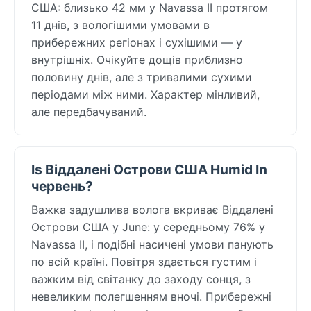
США: близько 42 мм у Navassa II протягом
11 днів, з вологішими умовами в
прибережних регіонах і сухішими — у
внутрішніх. Очікуйте дощів приблизно
половину днів, але з тривалими сухими
періодами між ними. Характер мінливий,
але передбачуваний.
Is Віддалені Острови США Humid In
червень?
Важка задушлива волога вкриває Віддалені
Острови США у June: у середньому 76% у
Navassa II, і подібні насичені умови панують
по всій країні. Повітря здається густим і
важким від світанку до заходу сонця, з
невеликим полегшенням вночі. Прибережні