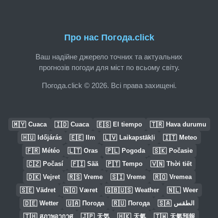
Про нас Погода.click
Ваш надійне джерело точних та актуальних
прогнозів погоди для міст по всьому світу.
Погода.click © 2026. Всі права захищені.
🇲🇾
🇮🇩
🇪🇸
🇹🇷
Cuaca
Cuaca
El tiempo
Hava durumu
🇭🇺
🇪🇪
🇱🇻
🇮🇹
Időjárás
Ilm
Laikapstākļi
Meteo
🇫🇷
🇱🇹
🇵🇱
🇸🇰
Météo
Oras
Pogoda
Počasie
🇨🇿
🇫🇮
🇵🇹
🇻🇳
Počasí
Sää
Tempo
Thời tiết
🇩🇰
🇷🇸
🇸🇮
🇷🇴
Vejret
Vreme
Vreme
Vremea
🇸🇪
🇳🇴
🇬🇧🇺🇸
🇳🇱
Vädret
Været
Weather
Weer
🇩🇪
🇺🇦
🇷🇺
🇸🇦
Wetter
Погода
Погода
الطقس
🇹🇭
🇯🇵
🇭🇰
🇹🇼
สภาพอากาศ
天気
天氣
天氣預報