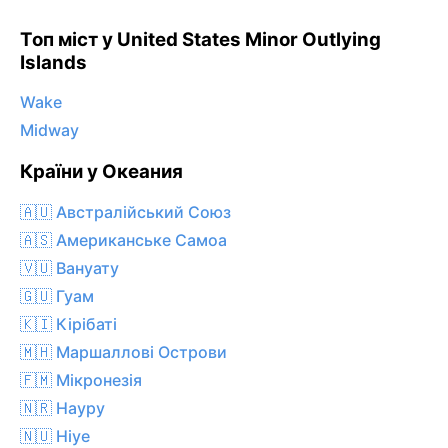
Топ міст у United States Minor Outlying
Islands
Wake
Midway
Країни у Океания
🇦🇺 Австралійський Союз
🇦🇸 Американське Самоа
🇻🇺 Вануату
🇬🇺 Гуам
🇰🇮 Кірібаті
🇲🇭 Маршаллові Острови
🇫🇲 Мікронезія
🇳🇷 Науру
🇳🇺 Ніуе