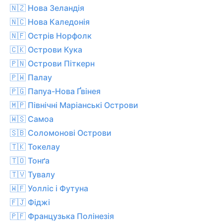
🇳🇿 Нова Зеландія
🇳🇨 Нова Каледонія
🇳🇫 Острів Норфолк
🇨🇰 Острови Кука
🇵🇳 Острови Піткерн
🇵🇼 Палау
🇵🇬 Папуа-Нова Ґвінея
🇲🇵 Північні Маріанські Острови
🇼🇸 Самоа
🇸🇧 Соломонові Острови
🇹🇰 Токелау
🇹🇴 Тонґа
🇹🇻 Тувалу
🇼🇫 Уолліс і Футуна
🇫🇯 Фіджі
🇵🇫 Французька Полінезія