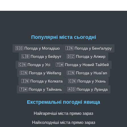
Популярні міста сьогодні
🇸🇴 Погода у Могадішо
🇮🇳 Погода у Бенґалуру
🇱🇧 Погода у Бейрут
🇩🇿 Погода у Алжир
🇨🇳 Погода у Усі
🇹🇼 Погода у Новий Тайбей
🇨🇳 Погода у Weifang
🇨🇳 Погода у Huai'an
🇮🇳 Погода у Колката
🇨🇳 Погода у Ухань
🇹🇼 Погода у Тайнань
🇦🇴 Погода у Луанда
Екстремальні погодні явища
Найгарячіші міста прямо зараз
Найхолодніші міста прямо зараз