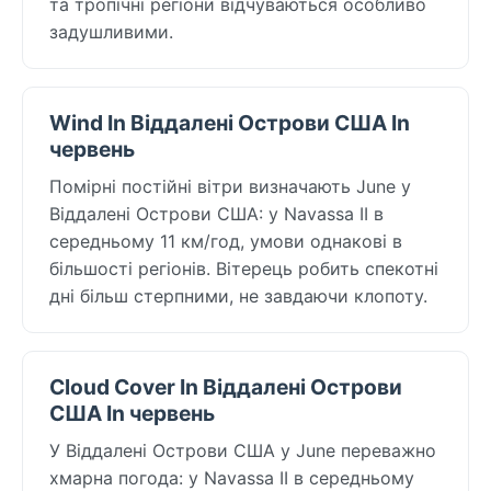
та тропічні регіони відчуваються особливо
задушливими.
Wind In Віддалені Острови США In
червень
Помірні постійні вітри визначають June у
Віддалені Острови США: у Navassa II в
середньому 11 км/год, умови однакові в
більшості регіонів. Вітерець робить спекотні
дні більш стерпними, не завдаючи клопоту.
Cloud Cover In Віддалені Острови
США In червень
У Віддалені Острови США у June переважно
хмарна погода: у Navassa II в середньому