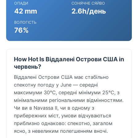
ОПАДИ
СОНЯЧНЕ СЯЙВО
42 mm
2.6h/день
ВОЛОГІСТЬ
76%
How Hot Is Віддалені Острови США in
червень?
Віддалені Острови США має стабільно
спекотну погоду у June — середні
максимуми 30°C, середні мінімуми 25°C, з
мінімальними регіональними відмінностями.
Чи ви в Navassa II, чи в одному з
прибережних міст, умови відчуваються
приблизно однаково: спекотно, загалом
ясно, з невеликим полегшенням вночі.