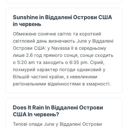
Sunshine in Віддалені Острови США
in червень
Обмежене сонячне світло та короткий
світловий день визначають June у Віддалені
Острови США: у Navassa II в середньому
лише 2.6 год прямого сонця, сонце сходить
о 5:20 am та заходить о 6:35 pm. Сірий,
похмурий характер погоди однаковий у
більшій частині країни, з невеликими
регіональними відмінностями в хмарності.
Does It Rain In Віддалені Острови
США In червень?
Типові опади June у Віддалені Острови