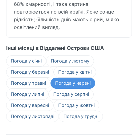
68% хмарності, і така картина
повторюється по всій країні. Ясне сонце —
рідкість; більшість днів мають сірий, м'яко
освітлений вигляд.
Інші місяці в Віддалені Острови США
Погода у січні
Погода у лютому
Погода у березні
Погода у квітні
Погода у травні
Погода у червні
Погода у липні
Погода у серпні
Погода у вересні
Погода у жовтні
Погода у листопаді
Погода у грудні