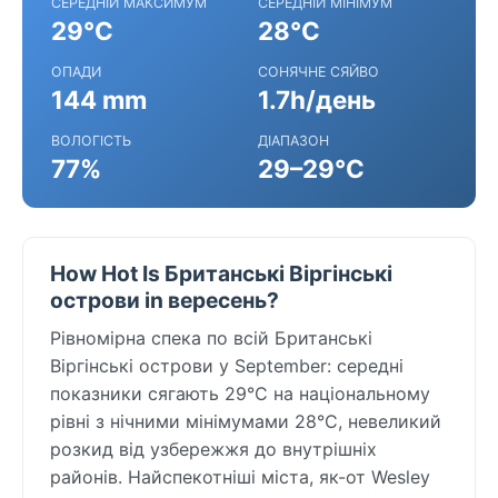
СЕРЕДНІЙ МАКСИМУМ
СЕРЕДНІЙ МІНІМУМ
29°C
28°C
ОПАДИ
СОНЯЧНЕ СЯЙВО
144 mm
1.7h/день
ВОЛОГІСТЬ
ДІАПАЗОН
77%
29–29°C
How Hot Is Британські Віргінські
острови in вересень?
Рівномірна спека по всій Британські
Віргінські острови у September: середні
показники сягають 29°C на національному
рівні з нічними мінімумами 28°C, невеликий
розкид від узбережжя до внутрішніх
районів. Найспекотніші міста, як-от Wesley