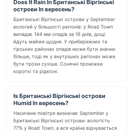
Does It Rain In Британські Віргінські
острови In вересень?
Британські Віргінські острови у September
вологий у більшості регіонів: у Road Town
випадає 144 мм опадів за 16 днів, дощі
йдуть майже щодня. У прибережних та
гірських районах опадів може бути значно
більше, тоді як у внутрішніх регіонах може
бути трохи сухіше. Сонячні проміжки
короткі та рідкісні.
Is Британські Віргінські острови
Humid In вересень?
Насичене повітря визначає September у
Британські Віргінські острови: вологість
77% у Road Town, а вся країна відчувається