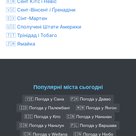
🇰🇳 Сент Кітс і Невіс
🇻🇨 Сент-Вінсент і Ґренадіни
🇸🇽 Сінт-Мартен
🇺🇸 Сполучені Штати Америки
🇹🇹 Трінідад і Тобаго
🇯🇲 Ямайка
Популярні міста сьогодні
🇾🇪 Погода у Сана
🇵🇭 Погода у Давао
🇮🇩 Погода у Палембанг
🇲🇲 Погода у Янгон
🇪🇨 Погода у Кіто
🇨🇳 Погода у Наньчан
🇨🇳 Погода у Наньтун
🇵🇱 Погода у Варшава
🇨🇳 Погода у Weifang
🇨🇳 Погода у Нінбо