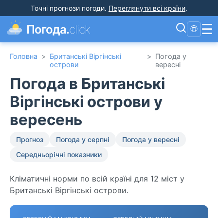
Точні прогнози погоди
.
Переглянути всі країни
.
☰
Погода.
click
🌐
Головна
>
Британські Віргінські
>
Погода у
острови
вересні
Погода в Британські
Віргінські острови у
вересень
Прогноз
Погода у серпні
Погода у вересні
Середньорічні показники
Кліматичні норми по всій країні для 12 міст у
Британські Віргінські острови.