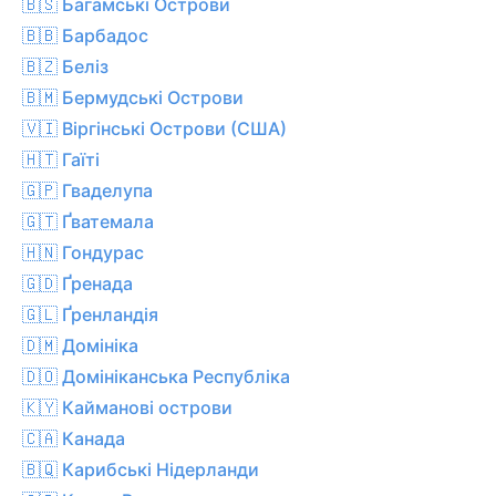
🇧🇸 Багамські Острови
🇧🇧 Барбадос
🇧🇿 Беліз
🇧🇲 Бермудські Острови
🇻🇮 Віргінські Острови (США)
🇭🇹 Гаїті
🇬🇵 Гваделупа
🇬🇹 Ґватемала
🇭🇳 Гондурас
🇬🇩 Ґренада
🇬🇱 Ґренландія
🇩🇲 Домініка
🇩🇴 Домініканська Республіка
🇰🇾 Кайманові острови
🇨🇦 Канада
🇧🇶 Карибські Нідерланди