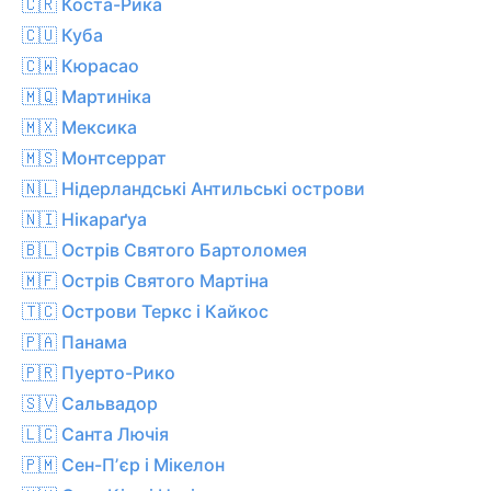
🇨🇷 Коста-Рика
🇨🇺 Куба
🇨🇼 Кюрасао
🇲🇶 Мартиніка
🇲🇽 Мексика
🇲🇸 Монтсеррат
🇳🇱 Нідерландські Антильські острови
🇳🇮 Нікараґуа
🇧🇱 Острів Святого Бартоломея
🇲🇫 Острів Святого Мартіна
🇹🇨 Острови Теркс і Кайкос
🇵🇦 Панама
🇵🇷 Пуерто-Рико
🇸🇻 Сальвадор
🇱🇨 Санта Лючія
🇵🇲 Сен-Пʼєр і Мікелон