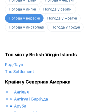
Погода у травні
Погода у червні
Погода у липні
Погода у серпні
Погода у вересні
Погода у жовтні
Погода у листопаді
Погода у грудні
Топ міст у British Virgin Islands
Род-Таун
The Settlement
Країни у Северная Америка
🇦🇮 Ангілья
🇦🇬 Антігуа і Барбуда
🇦🇼 Аруба