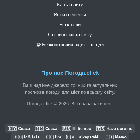
Карта сайту
Всі континенти
Всі країни
Столичні міста світу
🧩 Безкоштовний віджет погоди
Про нас Погода.click
Ваш надійне джерело точних та актуальних
прогнозів погоди для міст по всьому світу.
Погода.click © 2026. Всі права захищені.
🇲🇾
🇮🇩
🇪🇸
🇹🇷
Cuaca
Cuaca
El tiempo
Hava durumu
🇭🇺
🇪🇪
🇱🇻
🇮🇹
Időjárás
Ilm
Laikapstākļi
Meteo