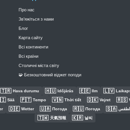
Про нас
Зв’яжіться з нами
Блог
Карта сайту
Всі континенти
Всі країни
Столичні міста світу
🧩 Безкоштовний віджет погоди
🇹🇷
🇭🇺
🇪🇪
🇱🇻
Hava durumu
Időjárás
Ilm
Laikaps
🇮
🇵🇹
🇻🇳
🇩🇰
🇷🇸
Sää
Tempo
Thời tiết
Vejret
🇩🇪
🇺🇦
🇷🇺
🇸🇦
er
Wetter
Погода
Погода
الطق
🇹🇼
🇰🇷
天氣預報
날씨