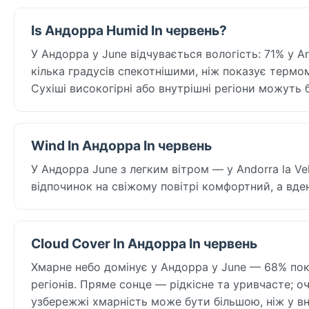
Is Андорра Humid In червень?
У Андорра у June відчувається вологість: 71% у Ando
кілька градусів спекотнішими, ніж показує термо
Сухіші високогірні або внутрішні регіони можуть
Wind In Андорра In червень
У Андорра June з легким вітром — у Andorra la Vel
відпочинок на свіжому повітрі комфортний, а вде
Cloud Cover In Андорра In червень
Хмарне небо домінує у Андорра у June — 68% покри
регіонів. Пряме сонце — рідкісне та уривчасте; 
узбережжі хмарність може бути більшою, ніж у вн