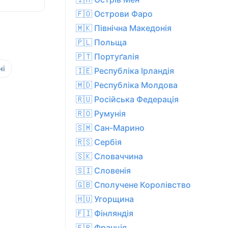
🇫🇴 Острови Фаро
🇲🇰 Північна Македонія
🇵🇱 Польща
🇵🇹 Портуґалія
ні
🇮🇪 Республіка Ірландія
🇲🇩 Республіка Молдова
🇷🇺 Російська Федерація
🇷🇴 Румунія
🇸🇲 Сан-Марино
🇷🇸 Сербія
🇸🇰 Словаччина
🇸🇮 Словенія
🇬🇧 Сполучене Королівство
🇭🇺 Угорщина
🇫🇮 Фінляндія
🇫🇷 Франція