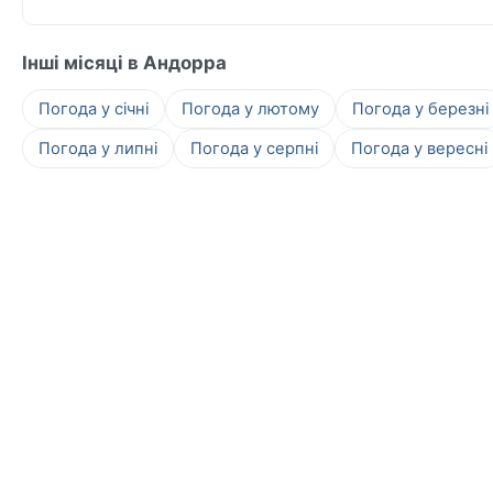
Інші місяці в Андорра
Погода у січні
Погода у лютому
Погода у березні
Погода у липні
Погода у серпні
Погода у вересні