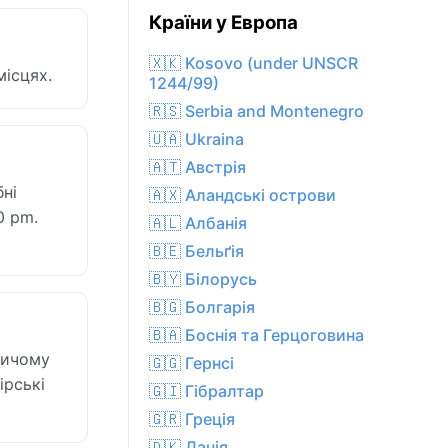
Країни у Европа
🇽🇰 Kosovo (under UNSCR
місцях.
1244/99)
🇷🇸 Serbia and Montenegro
🇺🇦 Ukraina
🇦🇹 Австрія
бні
🇦🇽 Аландські острови
0 pm.
🇦🇱 Албанія
🇧🇪 Бельґія
🇧🇾 Білорусь
🇧🇬 Болгарія
🇧🇦 Боснія та Герцоговина
ричому
🇬🇬 Гернсі
ірські
🇬🇮 Гібралтар
🇬🇷 Греція
🇩🇰 Данія