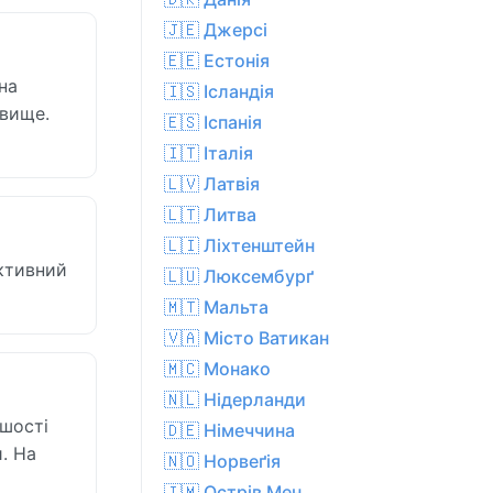
🇯🇪 Джерсі
🇪🇪 Естонія
 на
🇮🇸 Ісландія
явище.
🇪🇸 Іспанія
🇮🇹 Італія
🇱🇻 Латвія
🇱🇹 Литва
🇱🇮 Ліхтенштейн
Активний
🇱🇺 Люксембурґ
🇲🇹 Мальта
🇻🇦 Місто Ватикан
🇲🇨 Монако
🇳🇱 Нідерланди
ьшості
🇩🇪 Німеччина
. На
🇳🇴 Норвеґія
🇮🇲 Острів Мен