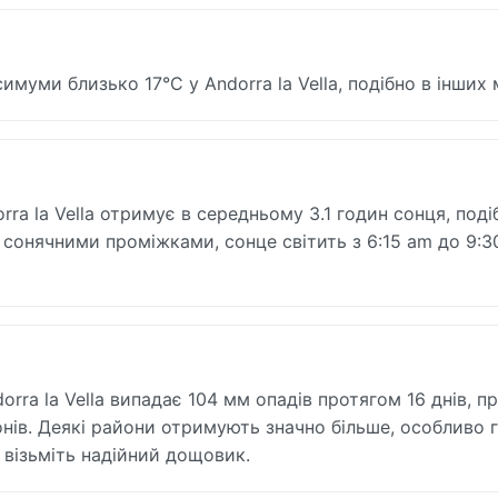
муми близько 17°C у Andorra la Vella, подібно в інших 
a la Vella отримує в середньому 3.1 годин сонця, поді
з сонячними проміжками, сонце світить з 6:15 am до 9:3
rra la Vella випадає 104 мм опадів протягом 16 днів, п
ів. Деякі райони отримують значно більше, особливо г
 візьміть надійний дощовик.