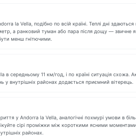
rra la Vella, подібно по всій країні. Теплі дні здаються
метр, а ранковий туман або пара після дощу — звичне 
 бути менш гнітючими.
la в середньому 11 км/год, і по країні ситуація схожа. 
нь у внутрішніх районах додається приємний вітерець.
ття у Andorra la Vella, аналогічні похмурі умови в біл
очікуйте сірі проміжки між короткими ясними моментами
утрішніх районах.