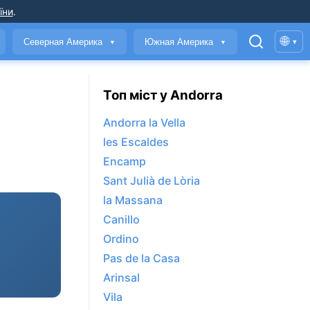
їни
.
🌐
Северная Америка
Южная Америка
▾
▼
▼
Топ міст у Andorra
Andorra la Vella
les Escaldes
Encamp
Sant Julià de Lòria
la Massana
Canillo
Ordino
Pas de la Casa
Arinsal
Vila