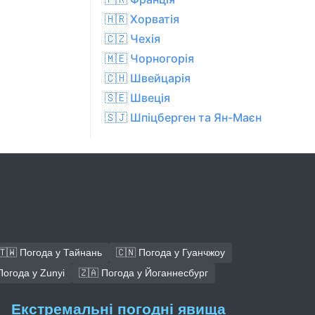
🇭🇷 Хорватія
🇨🇿 Чехiя
🇲🇪 Чорногорія
🇨🇭 Швейцарія
🇸🇪 Швеція
🇸🇯 Шпіцберген та Ян-Маєн
🇹🇼 Погода у Тайнань
🇨🇳 Погода у Гуанчжоу
Погода у Zunyi
🇿🇦 Погода у Йоганнесбург
Екстремальні погодні явища