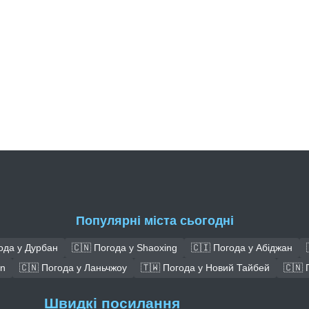
Популярні міста сьогодні
ода у Дурбан
🇨🇳 Погода у Shaoxing
🇨🇮 Погода у Абіджан
an
🇨🇳 Погода у Ланьчжоу
🇹🇼 Погода у Новий Тайбей
🇨🇳 
Швидкі посилання