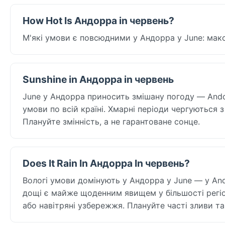
How Hot Is Андорра in червень?
М'які умови є повсюдними у Андорра у June: макси
Sunshine in Андорра in червень
June у Андорра приносить змішану погоду — Andorr
умови по всій країні. Хмарні періоди чергуються 
Плануйте змінність, а не гарантоване сонце.
Does It Rain In Андорра In червень?
Вологі умови домінують у Андорра у June — у Ando
дощі є майже щоденним явищем у більшості регіон
або навітряні узбережжя. Плануйте часті зливи та