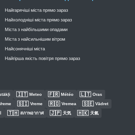
Найгарячіші міста прямо зараз
Найхолодніші міста прямо зараз
Міста з найбільшими опадами
Міста з найсильнішим вітром
Найсонячніші міста
Найгірша якість повітря прямо зараз
🇮🇹
🇫🇷
🇱🇹
tākļi
Meteo
Météo
Oras
🇸🇮
🇷🇴
🇸🇪
Vreme
Vreme
Vremea
Vädret
🇹🇭
🇯🇵
🇭🇰
ا
สภาพอากาศ
天気
天氣