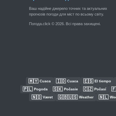
Ваш надійне джерело точних та актуальних
прогнозів погоди для міст по всьому світу.
Погода.click © 2026. Всі права захищені.
🇲🇾
🇮🇩
🇪🇸
Cuaca
Cuaca
El tiempo
🇵🇱
🇸🇰
🇨🇿

Pogoda
Počasie
Počasí
🇳🇴
🇬🇧🇺🇸
🇳🇱
Været
Weather
We