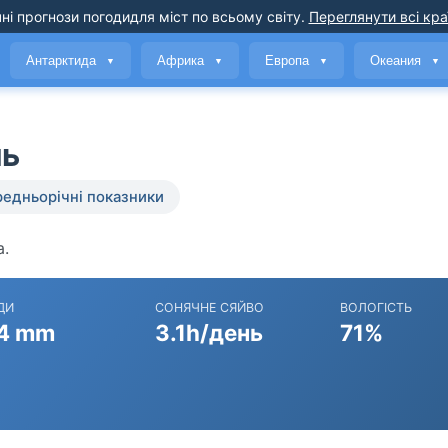
ні прогнози погоди
для міст по всьому світу
.
Переглянути всі кра
Антарктида
Африка
Европа
Океания
▼
▼
▼
▼
нь
едньорічні показники
а.
ДИ
СОНЯЧНЕ СЯЙВО
ВОЛОГІСТЬ
4 mm
3.1h/день
71%