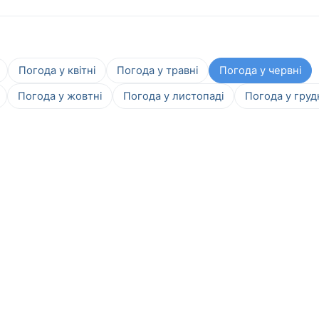
Погода у квітні
Погода у травні
Погода у червні
Погода у жовтні
Погода у листопаді
Погода у груд