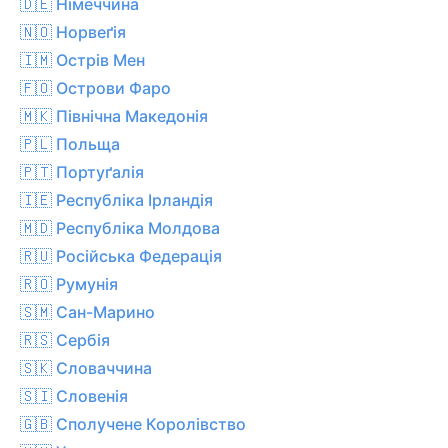
🇩🇪 Німеччина
🇳🇴 Норвеґія
🇮🇲 Острів Мен
🇫🇴 Острови Фаро
🇲🇰 Північна Македонія
🇵🇱 Польща
🇵🇹 Портуґалія
🇮🇪 Республіка Ірландія
🇲🇩 Республіка Молдова
🇷🇺 Російська Федерація
🇷🇴 Румунія
🇸🇲 Сан-Марино
🇷🇸 Сербія
🇸🇰 Словаччина
🇸🇮 Словенія
🇬🇧 Сполучене Королівство