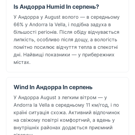
Is Андорра Humid In серпень?
У Андорра у August волого — в середньому
66% у Andorra la Vella, і подібна задуха в
більшості регіонів. Після обіду відчувається
липкість, особливо після дощу, а вологість
помітно посилює відчуття тепла в спекотні
дні. Найвищі показники — у прибережних
містах.
Wind In Андорра In серпень
У Андорра August з легким вітром — у
Andorra la Vella в середньому 11 км/год, і по
країні ситуація схожа. Активний відпочинок
на свіжому повітрі комфортний, а вдень у
внутрішніх районах додається приємний
вітерець.