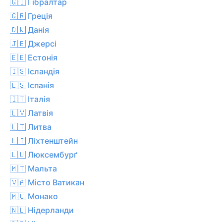
🇬🇮 Гібралтар
🇬🇷 Греція
🇩🇰 Данія
🇯🇪 Джерсі
🇪🇪 Естонія
🇮🇸 Ісландія
🇪🇸 Іспанія
🇮🇹 Італія
🇱🇻 Латвія
🇱🇹 Литва
🇱🇮 Ліхтенштейн
🇱🇺 Люксембурґ
🇲🇹 Мальта
🇻🇦 Місто Ватикан
🇲🇨 Монако
🇳🇱 Нідерланди