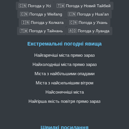
🇨🇳 Погода у Усі
🇹🇼 Погода у Новий Тайбей
🇨🇳 Погода у Weifang
🇨🇳 Погода у Huai'an
🇮🇳 Погода у Колката
🇨🇳 Погода у Ухань
🇹🇼 Погода у Тайнань
🇦🇴 Погода у Луанда
Екстремальні погодні явища
Найгарячіші міста прямо зараз
Найхолодніші міста прямо зараз
Міста з найбільшими опадами
Міста з найсильнішим вітром
Найсонячніші міста
Найгірша якість повітря прямо зараз
Швидкі посилання