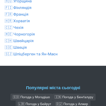
🇭🇺 Угорщина
🇫🇮 Фінляндія
🇫🇷 Франція
🇭🇷 Хорватія
🇨🇿 Чехiя
🇲🇪 Чорногорія
🇨🇭 Швейцарія
🇸🇪 Швеція
🇸🇯 Шпіцберген та Ян-Маєн
Популярні міста сьогодні
🇸🇴 Погода у Могадішо
🇮🇳 Погода у Бенґалуру
🇱🇧 Погода у Бейрут
🇩🇿 Погода у Алжир