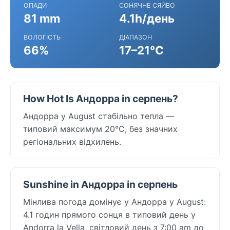
ОПАДИ
СОНЯЧНЕ СЯЙВО
81 mm
4.1h/день
ВОЛОГІСТЬ
ДІАПАЗОН
66%
17–21°C
How Hot Is Андорра in серпень?
Андорра у August стабільно тепла —
типовий максимум 20°C, без значних
регіональних відхилень.
Sunshine in Андорра in серпень
Мінлива погода домінує у Андорра у August:
4.1 годин прямого сонця в типовий день у
Andorra la Vella, світловий день з 7:00 am до