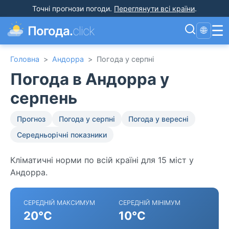
Точні прогнози погоди
.
Переглянути всі країни
.
☰
Погода.
click
🌐
Головна
>
Андорра
>
Погода у серпні
Погода в Андорра у
серпень
Прогноз
Погода у серпні
Погода у вересні
Середньорічні показники
Кліматичні норми по всій країні для 15 міст у
Андорра.
СЕРЕДНІЙ МАКСИМУМ
СЕРЕДНІЙ МІНІМУМ
20°C
10°C