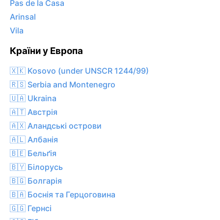
Pas de la Casa
Arinsal
Vila
Країни у Европа
🇽🇰 Kosovo (under UNSCR 1244/99)
🇷🇸 Serbia and Montenegro
🇺🇦 Ukraina
🇦🇹 Австрія
🇦🇽 Аландські острови
🇦🇱 Албанія
🇧🇪 Бельґія
🇧🇾 Білорусь
🇧🇬 Болгарія
🇧🇦 Боснія та Герцоговина
🇬🇬 Гернсі