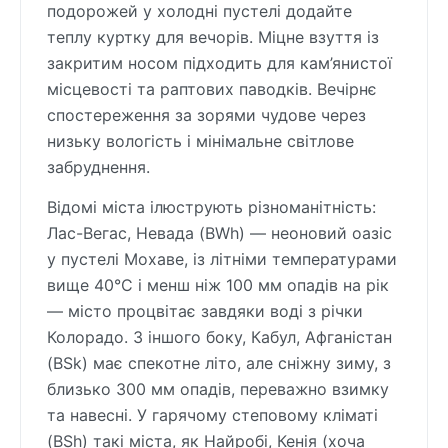
подорожей у холодні пустелі додайте
теплу куртку для вечорів. Міцне взуття із
закритим носом підходить для кам’янистої
місцевості та раптових паводків. Вечірнє
спостереження за зорями чудове через
низьку вологість і мінімальне світлове
забруднення.
Відомі міста ілюструють різноманітність:
Лас-Вегас, Невада (BWh) — неоновий оазіс
у пустелі Мохаве, із літніми температурами
вище 40°C і менш ніж 100 мм опадів на рік
— місто процвітає завдяки воді з річки
Колорадо. З іншого боку, Кабул, Афганістан
(BSk) має спекотне літо, але сніжну зиму, з
близько 300 мм опадів, переважно взимку
та навесні. У гарячому степовому кліматі
(BSh) такі міста, як Найробі, Кенія (хоча