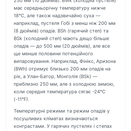
250 мм (10 дюймів). BWk (холодна пустеля)
має середньорічну температуру нижче
18°C, але також надзвичайно суха —
наприклад, пустеля Гобі з менш ніж 200 мм
(8 дюймів) опадів. BSh (гарячий степ) та
BSk (холодний степ) мають дещо більше
опадів — до 500 мм (20 дюймів), але все
ще менше половини потенційного
випаровування. Наприклад, Фінікс, Аризона
(BWh) отримує близько 200 мм опадів на
рік, а Улан-Батор, Монголія (BSk) —
приблизно 250 мм, але з холодною зимою,
коли середня температура сягає -24°C
(-11°F).
Температурні режими та режим опадів у
посушливих кліматах визначаються
контрастами. У гарячих пустелях і степах