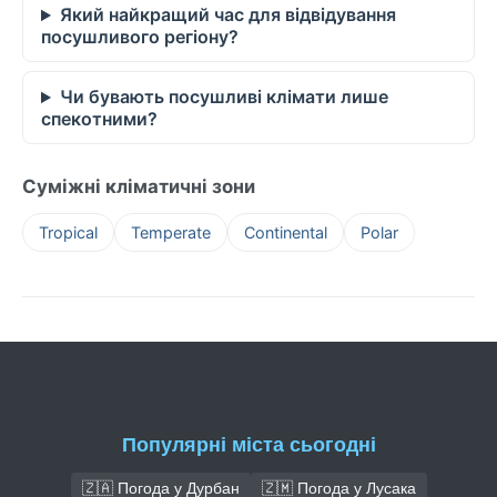
Який найкращий час для відвідування
посушливого регіону?
Чи бувають посушливі клімати лише
спекотними?
Суміжні кліматичні зони
Tropical
Temperate
Continental
Polar
Популярні міста сьогодні
🇿🇦 Погода у Дурбан
🇿🇲 Погода у Лусака