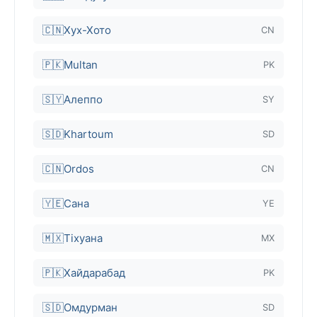
🇨🇳
Хух-Хото
CN
🇵🇰
Multan
PK
🇸🇾
Алеппо
SY
🇸🇩
Khartoum
SD
🇨🇳
Ordos
CN
🇾🇪
Сана
YE
🇲🇽
Тіхуана
MX
🇵🇰
Хайдарабад
PK
🇸🇩
Омдурман
SD