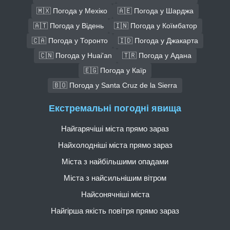
🇲🇽 Погода у Мехіко
🇦🇪 Погода у Шарджа
🇦🇹 Погода у Відень
🇮🇳 Погода у Коїмбатор
🇨🇦 Погода у Торонто
🇮🇩 Погода у Джакарта
🇨🇳 Погода у Huai'an
🇹🇷 Погода у Адана
🇪🇬 Погода у Каїр
🇧🇴 Погода у Santa Cruz de la Sierra
Екстремальні погодні явища
Найгарячіші міста прямо зараз
Найхолодніші міста прямо зараз
Міста з найбільшими опадами
Міста з найсильнішим вітром
Найсонячніші міста
Найгірша якість повітря прямо зараз