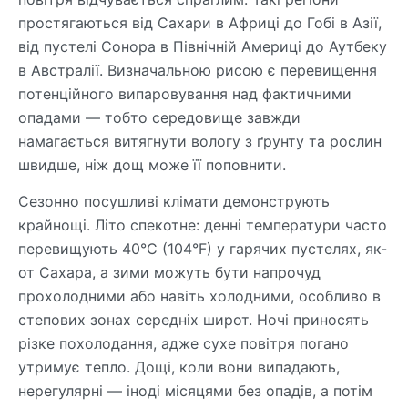
простягаються від Сахари в Африці до Гобі в Азії,
від пустелі Сонора в Північній Америці до Аутбеку
в Австралії. Визначальною рисою є перевищення
потенційного випаровування над фактичними
опадами — тобто середовище завжди
намагається витягнути вологу з ґрунту та рослин
швидше, ніж дощ може її поповнити.
Сезонно посушливі клімати демонструють
крайнощі. Літо спекотне: денні температури часто
перевищують 40°C (104°F) у гарячих пустелях, як-
от Сахара, а зими можуть бути напрочуд
прохолодними або навіть холодними, особливо в
степових зонах середніх широт. Ночі приносять
різке похолодання, адже сухе повітря погано
утримує тепло. Дощі, коли вони випадають,
нерегулярні — іноді місяцями без опадів, а потім