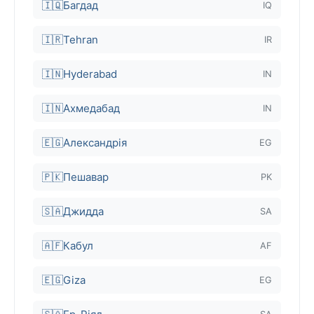
🇮🇶
Багдад
IQ
🇮🇷
Tehran
IR
🇮🇳
Hyderabad
IN
🇮🇳
Ахмедабад
IN
🇪🇬
Александрія
EG
🇵🇰
Пешавар
PK
🇸🇦
Джидда
SA
🇦🇫
Кабул
AF
🇪🇬
Giza
EG