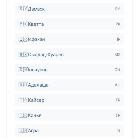
🇸🇾
Дамаск
SY
🇵🇰
Кветта
PK
🇮🇷
Ісфахан
IR
🇲🇽
Сьюдад-Хуарес
MX
🇨🇳
Їньчуань
CN
🇦🇺
Аделаїда
AU
🇹🇷
Кайсері
TR
🇹🇷
Конья
TR
🇮🇳
Аґра
IN