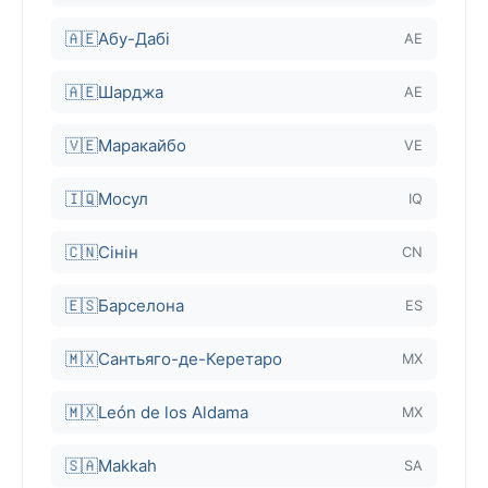
🇦🇪
Абу-Дабі
AE
🇦🇪
Шарджа
AE
🇻🇪
Маракайбо
VE
🇮🇶
Мосул
IQ
🇨🇳
Сінін
CN
🇪🇸
Барселона
ES
🇲🇽
Сантьяго-де-Керетаро
MX
🇲🇽
León de los Aldama
MX
🇸🇦
Makkah
SA