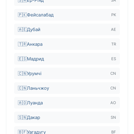
🇸🇦
Ер-Ріяд
SA
🇵🇰
Фейсалабад
PK
🇦🇪
Дубай
AE
🇹🇷
Анкара
TR
🇪🇸
Мадрид
ES
🇨🇳
Урумчі
CN
🇨🇳
Ланьчжоу
CN
🇦🇴
Луанда
AO
🇸🇳
Дакар
SN
🇧🇫
Уагадугу
BF