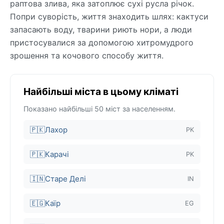
раптова злива, яка затоплює сухі русла річок.
Попри суворість, життя знаходить шлях: кактуси
запасають воду, тварини риють нори, а люди
пристосувалися за допомогою хитромудрого
зрошення та кочового способу життя.
Найбільші міста в цьому кліматі
Показано найбільші 50 міст за населенням.
🇵🇰
Лахор
PK
🇵🇰
Карачі
PK
🇮🇳
Старе Делі
IN
🇪🇬
Каїр
EG