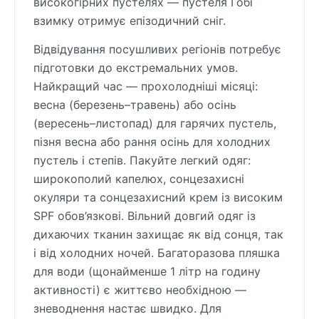
високогірних пустелях — пустеля Гобі
взимку отримує епізодичний сніг.
Відвідування посушливих регіонів потребує
підготовки до екстремальних умов.
Найкращий час — прохолодніші місяці:
весна (березень–травень) або осінь
(вересень–листопад) для гарячих пустель,
пізня весна або рання осінь для холодних
пустель і степів. Пакуйте легкий одяг:
широкополий капелюх, сонцезахисні
окуляри та сонцезахисний крем із високим
SPF обов’язкові. Вільний довгий одяг із
дихаючих тканин захищає як від сонця, так
і від холодних ночей. Багаторазова пляшка
для води (щонайменше 1 літр на годину
активності) є життєво необхідною —
зневоднення настає швидко. Для