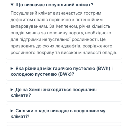
Що визначає посушливий клімат?
Посушливий клімат визначається гострим
дефіцитом опадів порівняно з потенційним
випаровуванням. За Кеппеном, річна кількість
опадів менша за половину порогу, необхідного
для підтримки непустельної рослинності. Це
призводить до сухих ландшафтів, розрідженого
рослинного покриву та високої мінливості опадів.
Яка різниця між гарячою пустелею (BWh) і
холодною пустелею (BWk)?
Де на Землі знаходяться посушливі
клімати?
Скільки опадів випадає в посушливому
кліматі?