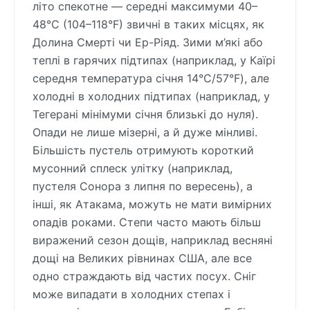
літо спекотне — середні максимуми 40–
48°C (104–118°F) звичні в таких місцях, як
Долина Смерті чи Ер-Ріяд. Зими м’які або
теплі в гарячих підтипах (наприклад, у Каїрі
середня температура січня 14°C/57°F), але
холодні в холодних підтипах (наприклад, у
Тегерані мінімуми січня близькі до нуля).
Опади не лише мізерні, а й дуже мінливі.
Більшість пустель отримують короткий
мусонний сплеск улітку (наприклад,
пустеля Сонора з липня по вересень), а
інші, як Атакама, можуть не мати вимірних
опадів роками. Степи часто мають більш
виражений сезон дощів, наприклад весняні
дощі на Великих рівнинах США, але все
одно страждають від частих посух. Сніг
може випадати в холодних степах і