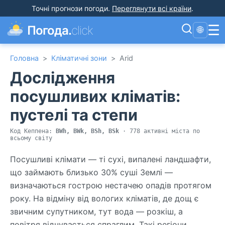
Точні прогнози погоди
.
Переглянути всі країни
.
☰
Погода.
click
🌐
Головна
>
Кліматичні зони
>
Arid
Дослідження
посушливих кліматів:
пустелі та степи
Код Кеппена:
BWh, BWk, BSh, BSk
· 778 активні міста по
всьому світу
Посушливі клімати — ті сухі, випалені ландшафти,
що займають близько 30% суші Землі —
визначаються гострою нестачею опадів протягом
року. На відміну від вологих кліматів, де дощ є
звичним супутником, тут вода — розкіш, а
повітря відчувається спраглим. Такі регіони