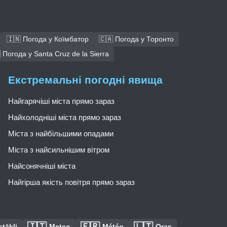
🇮🇳 Погода у Коїмбатор
🇨🇦 Погода у Торонто
 Погода у Santa Cruz de la Sierra
Екстремальні погодні явища
Найгарячіші міста прямо зараз
Найхолодніші міста прямо зараз
Міста з найбільшими опадами
Міста з найсильнішим вітром
Найсонячніші міста
Найгірша якість повітря прямо зараз
🇮🇹
🇫🇷
🇱🇹
tākļi
Meteo
Météo
Oras