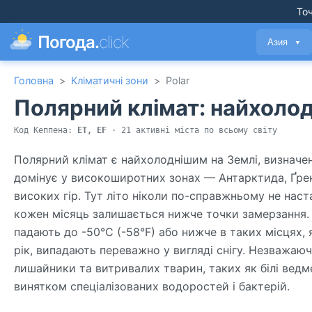
Точ
Погода.
click
Азия
▼
Головна
>
Кліматичні зони
>
Polar
Полярний клімат: найхолод
Код Кеппена:
ET, EF
· 21 активні міста по всьому світу
Полярний клімат є найхолоднішим на Землі, визначен
домінує у високоширотних зонах — Антарктида, Ґрен
високих гір. Тут літо ніколи по-справжньому не наст
кожен місяць залишається нижче точки замерзання. 
падають до -50°C (-58°F) або нижче в таких місцях, 
рік, випадають переважно у вигляді снігу. Незважаюч
лишайники та витривалих тварин, таких як білі ведм
винятком спеціалізованих водоростей і бактерій.