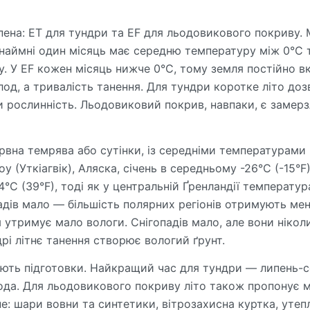
ена: ET для тундри та EF для льодовикового покриву.
инаймні один місяць має середню температуру між 0°C 
у. У EF кожен місяць нижче 0°C, тому земля постійно в
од, а тривалість танення. Для тундри коротке літо доз
 рослинність. Льодовиковий покрив, навпаки, є замер
рвна темрява або сутінки, із середніми температурами
у (Уткіагвік), Аляска, січень в середньому -26°C (-15°F)
°C (39°F), тоді як у центральній Ґренландії температур
адів мало — більшість полярних регіонів отримують ме
 утримує мало вологи. Снігопадів мало, але вони нікол
рі літнє танення створює вологий ґрунт.
ують підготовки. Найкращий час для тундри — липень-с
ода. Для льодовикового покриву літо також пропонує 
е: шари вовни та синтетики, вітрозахисна куртка, утеп