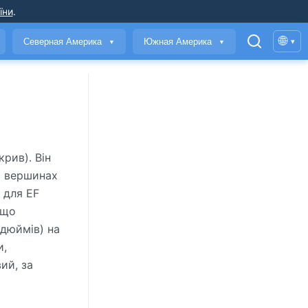
їни
.
🌐
Северная Америка
Южная Америка
▾
▼
▼
рив). Він
а вершинах
 для EF
 що
 дюймів) на
и,
ий, за