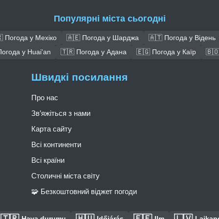
Популярні міста сьогодні
 Погода у Мехіко
🇦🇪 Погода у Шарджа
🇦🇹 Погода у Відень
Погода у Huai'an
🇹🇷 Погода у Адана
🇪🇬 Погода у Каїр
🇧🇴
Швидкі посилання
Про нас
Зв’яжіться з нами
Карта сайту
Всі континенти
Всі країни
Столичні міста світу
🧩 Безкоштовний віджет погоди
🇹🇷
🇭🇺
🇪🇪
🇱🇻
Hava durumu
Időjárás
Ilm
Laikaps