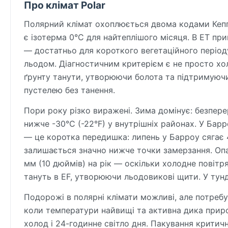
Про клімат Polar
Полярний клімат охоплюється двома кодами Кепп
є ізотерма 0°C для найтеплішого місяця. В ET пр
— достатньо для короткого вегетаційного період
льодом. Діагностичним критерієм є не просто хол
ґрунту танути, утворюючи болота та підтримуючи
пустелею без танення.
Пори року різко виражені. Зима домінує: безпере
нижче -30°C (-22°F) у внутрішніх районах. У Барро
— це коротка передишка: липень у Барроу сягає 4
залишається значно нижче точки замерзання. Оп
мм (10 дюймів) на рік — оскільки холодне повітря
тануть в EF, утворюючи льодовикові щити. У тунд
Подорожі в полярні клімати можливі, але потреб
коли температури найвищі та активна дика прир
холод і 24-годинне світло дня. Пакування критичн