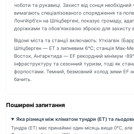
чоботи та рукавиці. Захист від сонця необхідний 
вимагають спеціалізованого спорядження та попер
Лонгйірб'єн на Шпіцбергені, показує громаду, ад
доріжками та обов'язковою зброєю для захисту ві
Відомі міста та станції включають: Уткіагвік (Бар
Шпіцберген — ET з липневим 6°C; станція Мак-Ме
Восток, Антарктида — EF рекордний мінімум -89°
інфраструктуру та сезонний туризм, тоді як ста
форпостами. Темний, безмовний холод зими EF не
бачить.
Поширені запитання
Яка різниця між кліматом тундри (ET) та льодов
Тундра (ET) має принаймні один місяць вище 0°C, але