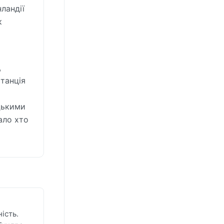
ландії
к
,
танція
цькими
ало хто
ість.