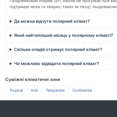
Льодовиковий покрив (EF) ніколи не прогрівається ви
підтримує мохи та тварин, таких як песці; льодовико
Де можна відчути полярний клімат?
Який найтепліший місяць у полярному кліматі?
Скільки опадів отримує полярний клімат?
Чи можливо відвідати полярний клімат?
Суміжні кліматичні зони
Tropical
Arid
Temperate
Continental