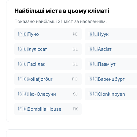
Найбільші міста в цьому кліматі
Показано найбільші 21 міст за населенням.
🇵🇪
Пуно
🇬🇱
Нуук
PE
🇬🇱
Ілуліссат
🇬🇱
Аасіат
GL
🇬🇱
Тасіілак
🇬🇱
Пааміут
GL
🇫🇴
Kollafjørður
🇸🇯
Баренцбург
FO
🇸🇯
Ню-Олесунн
🇸🇯
Olonkinbyen
SJ
🇫🇰
Bombilia House
FK