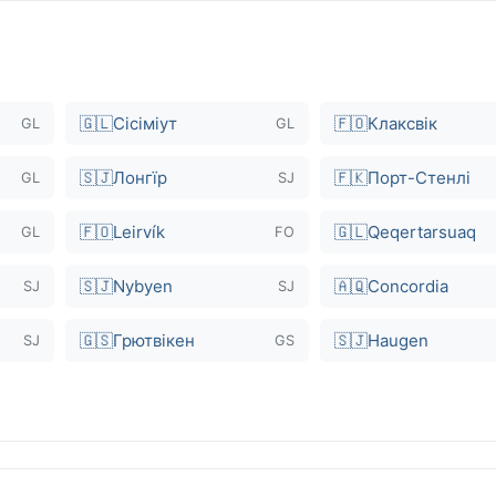
🇬🇱
Сісіміут
🇫🇴
Клаксвік
GL
GL
🇸🇯
Лонгїр
🇫🇰
Порт-Стенлі
GL
SJ
🇫🇴
Leirvík
🇬🇱
Qeqertarsuaq
GL
FO
🇸🇯
Nybyen
🇦🇶
Concordia
SJ
SJ
🇬🇸
Грютвікен
🇸🇯
Haugen
SJ
GS