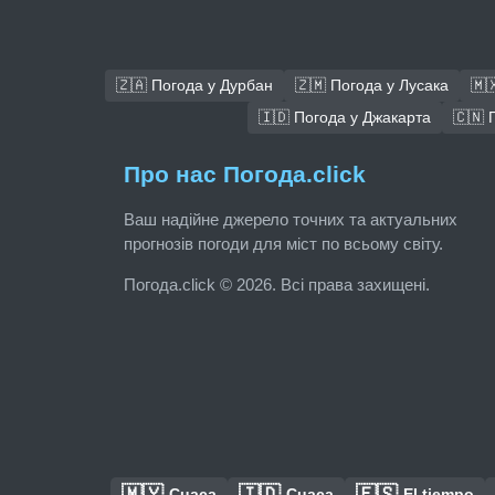
🇿🇦 Погода у Дурбан
🇿🇲 Погода у Лусака
🇲
🇮🇩 Погода у Джакарта
🇨🇳 
Про нас Погода.click
Ваш надійне джерело точних та актуальних
прогнозів погоди для міст по всьому світу.
Погода.click © 2026. Всі права захищені.
🇲🇾
🇮🇩
🇪🇸
Cuaca
Cuaca
El tiempo