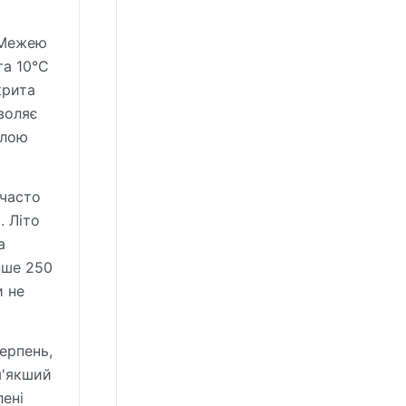
 Межею
та 10°C
крита
воляє
злою
 часто
. Літо
а
нше 250
и не
ерпень,
м'якший
лені