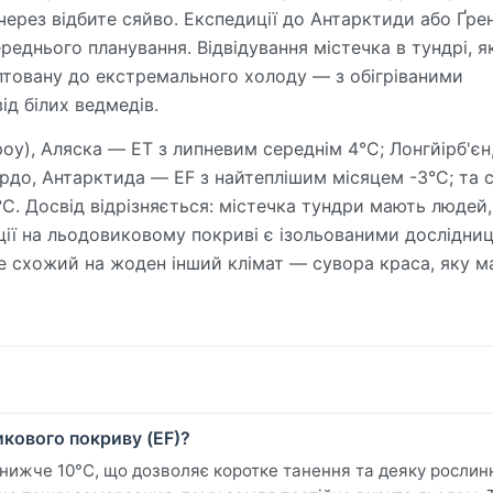
через відбите сяйво. Експедиції до Антарктиди або Ґрен
еднього планування. Відвідування містечка в тундрі, я
аптовану до екстремального холоду — з обігріваними
д білих ведмедів.
роу), Аляска — ET з липневим середнім 4°C; Лонгйірб'єн
рдо, Антарктида — EF з найтеплішим місяцем -3°C; та с
C. Досвід відрізняється: містечка тундри мають людей,
нції на льодовиковому покриві є ізольованими дослідни
 схожий на жоден інший клімат — сувора краса, яку м
икового покриву (EF)?
 нижче 10°C, що дозволяє коротке танення та деяку рослинн