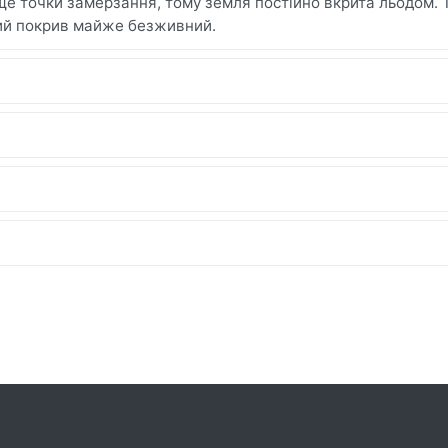
ще точки замерзання, тому земля постійно вкрита льодом. 
вий покрив майже безживний.