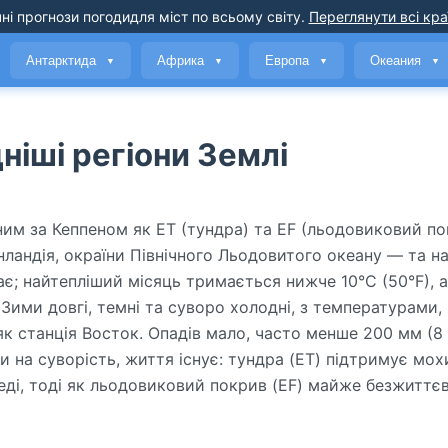
ні прогнози погоди
для міст по всьому світу
.
Переглянути всі кра
Антарктида
Африка
Европа
Океания
▼
▼
▼
▼
ніші регіони Землі
им за Кеппеном як ET (тундра) та EF (льодовиковий пок
ландія, окраїни Північного Льодовитого океану — та н
ає; найтепліший місяць тримається нижче 10°C (50°F), а
Зими довгі, темні та суворо холодні, з температурами,
як станція Восток. Опадів мало, часто менше 200 мм (8
и на суворість, життя існує: тундра (ET) підтримує мох
еді, тоді як льодовиковий покрив (EF) майже безжиттєв