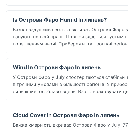
Is Острови Фаро Humid In липень?
Важка задушлива волога вкриває Острови Фаро у J
панують по всій країні. Повітря здається густим 
полегшенням вночі. Прибережні та тропічні регі
Wind In Острови Фаро In липень
У Острови Фаро у July спостерігаються стабільні 
вітряними умовами в більшості регіонів. У прибер
сильніший, особливо вдень. Варто враховувати це 
Cloud Cover In Острови Фаро In липень
Важка хмарність вкриває Острови Фаро у July: 77% 