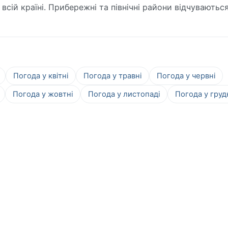
всій країні. Прибережні та північні райони відчуваютьс
Погода у квітні
Погода у травні
Погода у червні
Погода у жовтні
Погода у листопаді
Погода у груд