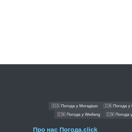
🇸🇴 Погода у Могадішо
🇮🇳 Погода у
🇨🇳 Погода у Weifang
🇨🇳 Погода у
Про нас Погода.click