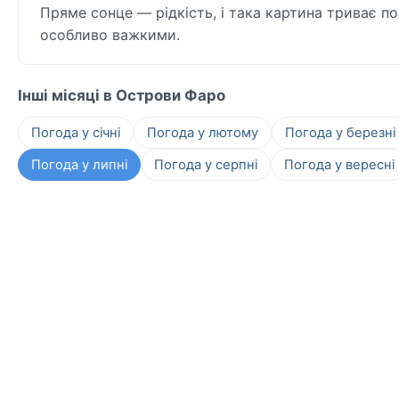
Пряме сонце — рідкість, і така картина триває по 
особливо важкими.
Інші місяці в Острови Фаро
Погода у січні
Погода у лютому
Погода у березні
Погода у липні
Погода у серпні
Погода у вересні