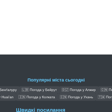
Популярні міста сьогодні
 Бенґалуру
🇱🇧 Погода у Бейрут
🇩🇿 Погода у Алжир
🇨🇳 П
 Huai'an
🇮🇳 Погода у Колката
🇨🇳 Погода у Ухань
🇹🇼 По
Швидкі посилання