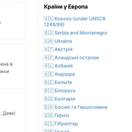
Країни у Европа
🇽🇰 Kosovo (under UNSCR
о
1244/99)
🇷🇸 Serbia and Montenegro
🇺🇦 Ukraina
🇦🇹 Австрія
🇦🇽 Аландські острови
рена в
🇦🇱 Албанія
іжки
🇦🇩 Андорра
🇧🇪 Бельґія
🇧🇾 Білорусь
🇧🇬 Болгарія
🇧🇦 Боснія та Герцоговина
. Деякі
🇬🇬 Гернсі
і
🇬🇮 Гібралтар
🇬🇷 Греція