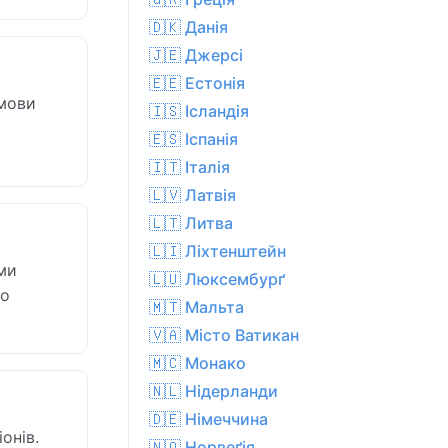
🇩🇰 Данія
🇯🇪 Джерсі
🇪🇪 Естонія
умови
🇮🇸 Ісландія
🇪🇸 Іспанія
🇮🇹 Італія
🇱🇻 Латвія
🇱🇹 Литва
🇱🇮 Ліхтенштейн
ими
🇱🇺 Люксембурґ
но
🇲🇹 Мальта
🇻🇦 Місто Ватикан
🇲🇨 Монако
🇳🇱 Нідерланди
🇩🇪 Німеччина
онів.
🇳🇴 Норвеґія