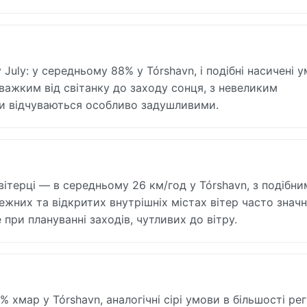
uly: у середньому 88% у Tórshavn, і подібні насичені 
і важким від світанку до заходу сонця, з невеликим
они відчуваються особливо задушливими.
вітерці — в середньому 26 км/год у Tórshavn, з подібн
ежних та відкритих внутрішніх містах вітер часто знач
при плануванні заходів, чутливих до вітру.
хмар у Tórshavn, аналогічні сірі умови в більшості регі