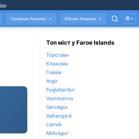
їни
.
🌐
Северная Америка
Южная Америка
▾
▼
▼
Топ міст у Faroe Islands
Торсгавн
Клаксвік
Гойвік
Argir
Fuglafjørður
Vestmanna
Sørvágur
Saltangará
Leirvík
Miðvágur