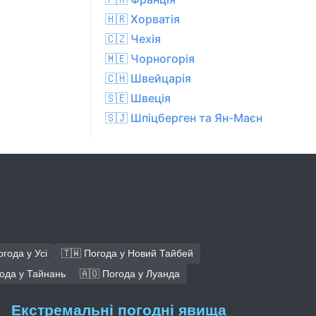
🇭🇷 Хорватія
🇨🇿 Чехiя
🇲🇪 Чорногорія
🇨🇭 Швейцарія
🇸🇪 Швеція
🇸🇯 Шпіцберген та Ян-Маєн
огода у Усі
🇹🇼 Погода у Новий Тайбей
года у Тайнань
🇦🇴 Погода у Луанда
Екстремальні погодні явища