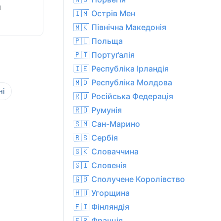
я
🇮🇲 Острів Мен
🇲🇰 Північна Македонія
🇵🇱 Польща
🇵🇹 Портуґалія
🇮🇪 Республіка Ірландія
🇲🇩 Республіка Молдова
ні
🇷🇺 Російська Федерація
🇷🇴 Румунія
🇸🇲 Сан-Марино
🇷🇸 Сербія
🇸🇰 Словаччина
🇸🇮 Словенія
🇬🇧 Сполучене Королівство
🇭🇺 Угорщина
🇫🇮 Фінляндія
🇫🇷 Франція