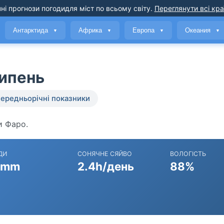
ні прогнози погоди
для міст по всьому світу
.
Переглянути всі кра
Антарктида
Африка
Европа
Океания
▼
▼
▼
▼
липень
ередньорічні показники
и Фаро.
ДИ
СОНЯЧНЕ СЯЙВО
ВОЛОГІСТЬ
 mm
2.4h/день
88%