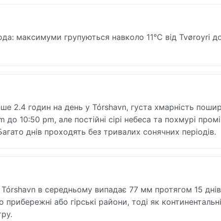
да: максимуми групуються навколо 11°C від Tvøroyri д
е 2.4 годин на день у Tórshavn, густа хмарність поши
am до 10:50 pm, але постійні сірі небеса та похмурі пром
Багато днів проходять без тривалих сонячних періодів.
 Tórshavn в середньому випадає 77 мм протягом 15 днів
 прибережні або гірські райони, тоді як континентальн
ру.