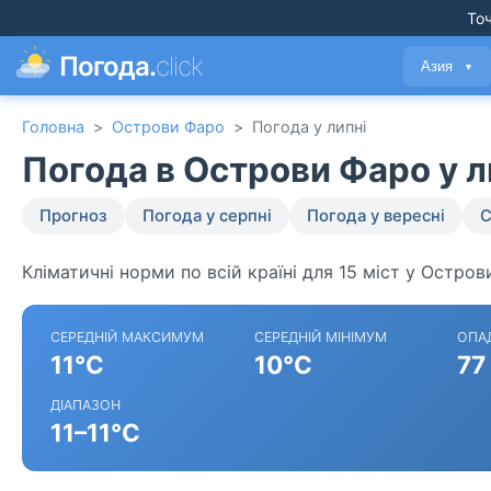
Точ
Погода.
click
Азия
▼
Головна
>
Острови Фаро
>
Погода у липні
Погода в Острови Фаро у 
Прогноз
Погода у серпні
Погода у вересні
С
Кліматичні норми по всій країні для 15 міст у Остров
СЕРЕДНІЙ МАКСИМУМ
СЕРЕДНІЙ МІНІМУМ
ОПА
11°C
10°C
77
ДІАПАЗОН
11–11°C