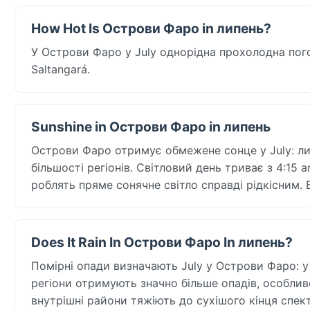
How Hot Is Острови Фаро in липень?
У Острови Фаро у July однорідна прохолодна пого
Saltangará.
Sunshine in Острови Фаро in липень
Острови Фаро отримує обмежене сонце у July: лиш
більшості регіонів. Світловий день триває з 4:15 
роблять пряме сонячне світло справді рідкісним. 
Does It Rain In Острови Фаро In липень?
Помірні опади визначають July у Острови Фаро: у
регіони отримують значно більше опадів, особливо
внутрішні райони тяжіють до сухішого кінця спект