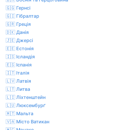
🇬🇬 Гернсі
🇬🇮 Гібралтар
🇬🇷 Греція
🇩🇰 Данія
🇯🇪 Джерсі
🇪🇪 Естонія
🇮🇸 Ісландія
🇪🇸 Іспанія
🇮🇹 Італія
🇱🇻 Латвія
🇱🇹 Литва
🇱🇮 Ліхтенштейн
🇱🇺 Люксембурґ
🇲🇹 Мальта
🇻🇦 Місто Ватикан
🇲🇨 Монако