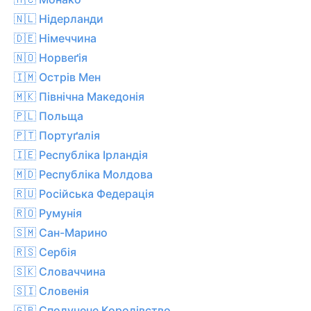
🇳🇱 Нідерланди
🇩🇪 Німеччина
🇳🇴 Норвеґія
🇮🇲 Острів Мен
🇲🇰 Північна Македонія
🇵🇱 Польща
🇵🇹 Портуґалія
🇮🇪 Республіка Ірландія
🇲🇩 Республіка Молдова
🇷🇺 Російська Федерація
🇷🇴 Румунія
🇸🇲 Сан-Марино
🇷🇸 Сербія
🇸🇰 Словаччина
🇸🇮 Словенія
🇬🇧 Сполучене Королівство