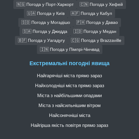
🇳🇬 Погода у Порт-Харкорт
🇨🇳 Погода у Хефей
🇺🇦 Погода у Київ
🇦🇫 Погода у Кабул
🇸🇴 Погода у Могадішо
🇵🇭 Погода у Давао
🇸🇦 Погода у Джидда
🇮🇩 Погода у Медан
🇧🇫 Погода у Уагадугу
🇨🇬 Погода у Brazzaville
🇮🇳 Погода у Пімпрі-Чінчвад
Екстремальні погодні явища
Найгарячіші міста прямо зараз
Найхолодніші міста прямо зараз
Міста з найбільшими опадами
Міста з найсильнішим вітром
Найсонячніші міста
Найгірша якість повітря прямо зараз