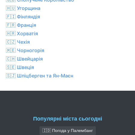
🇭🇺 Угорщина
🇫🇮 Фінляндія
🇫🇷 Франція
🇭🇷 Хорватія
🇨🇿 Чехiя
🇲🇪 Чорногорія
🇨🇭 Швейцарія
🇸🇪 Швеція
🇸🇯 Шпіцберген та Ян-Маєн
Популярні міста сьогодні
🇮🇩 Погода у Палембанг