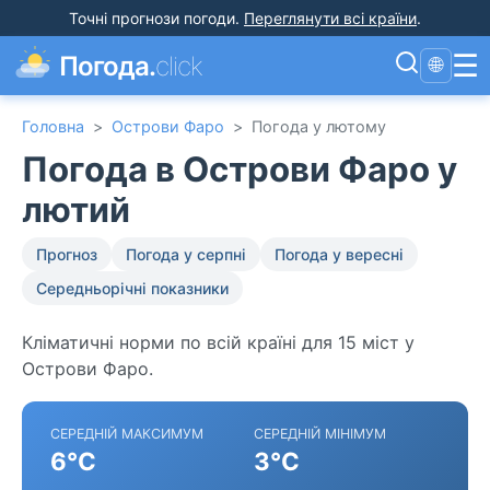
Точні прогнози погоди
.
Переглянути всі країни
.
☰
Погода.
click
🌐
Головна
>
Острови Фаро
>
Погода у лютому
Погода в Острови Фаро у
лютий
Прогноз
Погода у серпні
Погода у вересні
Середньорічні показники
Кліматичні норми по всій країні для 15 міст у
Острови Фаро.
СЕРЕДНІЙ МАКСИМУМ
СЕРЕДНІЙ МІНІМУМ
6°C
3°C