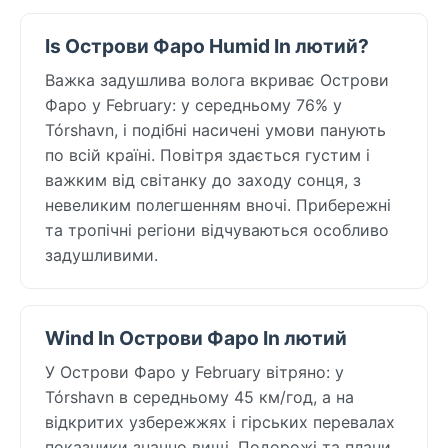
Is Острови Фаро Humid In лютий?
Важка задушлива волога вкриває Острови
Фаро у February: у середньому 76% у
Tórshavn, і подібні насичені умови панують
по всій країні. Повітря здається густим і
важким від світанку до заходу сонця, з
невеликим полегшенням вночі. Прибережні
та тропічні регіони відчуваються особливо
задушливими.
Wind In Острови Фаро In лютий
У Острови Фаро у February вітряно: у
Tórshavn в середньому 45 км/год, а на
відкритих узбережжях і гірських перевалах
показники значно вищі. Подорожі та плани