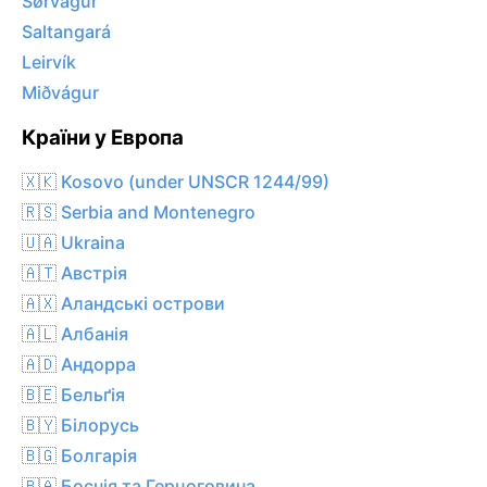
Sørvágur
Saltangará
Leirvík
Miðvágur
Країни у Европа
🇽🇰 Kosovo (under UNSCR 1244/99)
🇷🇸 Serbia and Montenegro
🇺🇦 Ukraina
🇦🇹 Австрія
🇦🇽 Аландські острови
🇦🇱 Албанія
🇦🇩 Андорра
🇧🇪 Бельґія
🇧🇾 Білорусь
🇧🇬 Болгарія
🇧🇦 Боснія та Герцоговина