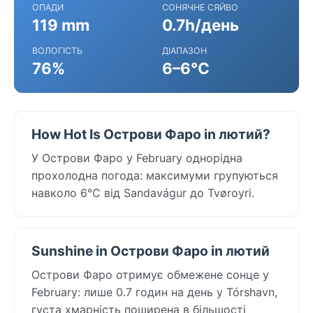
ОПАДИ
СОНЯЧНЕ СЯЙВО
119 mm
0.7h/день
ВОЛОГІСТЬ
ДІАПАЗОН
76%
6–6°C
How Hot Is Острови Фаро in лютий?
У Острови Фаро у February однорідна
прохолодна погода: максимуми групуються
навколо 6°C від Sandavágur до Tvøroyri.
Sunshine in Острови Фаро in лютий
Острови Фаро отримує обмежене сонце у
February: лише 0.7 годин на день у Tórshavn,
густа хмарність поширена в більшості