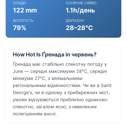
ОПАДИ
СОНЯЧНЕ СЯЙВО
122 mm
1.1h/день
ВОЛОГІСТЬ
ДІАПАЗОН
79%
28–28°C
How Hot Is Ґренада in червень?
Ґренада має стабільно спекотну погоду у
June — середні максимуми 28°C, середні
мінімуми 27°C, з мінімальними
регіональними відмінностями. Чи ви в Saint
George's, чи в одному з прибережних міст,
умови відчуваються приблизно однаково:
спекотно, загалом ясно, з невеликим
полегшенням вночі.