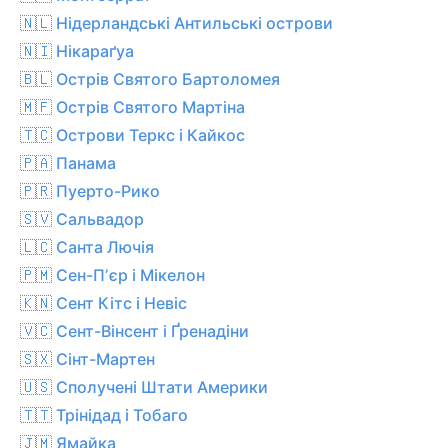
🇳🇱 Нідерландські Антильські острови
🇳🇮 Нікараґуа
🇧🇱 Острів Святого Бартоломея
🇲🇫 Острів Святого Мартіна
🇹🇨 Острови Теркс і Кайкос
🇵🇦 Панама
🇵🇷 Пуерто-Рико
🇸🇻 Сальвадор
🇱🇨 Санта Лючія
🇵🇲 Сен-Пʼєр і Мікелон
🇰🇳 Сент Кітс і Невіс
🇻🇨 Сент-Вінсент і Ґренадіни
🇸🇽 Сінт-Мартен
🇺🇸 Сполучені Штати Америки
🇹🇹 Трінідад і Тобаго
🇯🇲 Ямайка