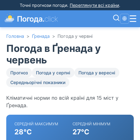
Точні прогнози погоди
.
Переглянути всі країни
.
☰
Погода.
click
🌐
Головна
>
Ґренада
>
Погода у червні
Погода в Ґренада у
червень
Прогноз
Погода у серпні
Погода у вересні
Середньорічні показники
Кліматичні норми по всій країні для 15 міст у
Ґренада.
СЕРЕДНІЙ МАКСИМУМ
СЕРЕДНІЙ МІНІМУМ
28°C
27°C