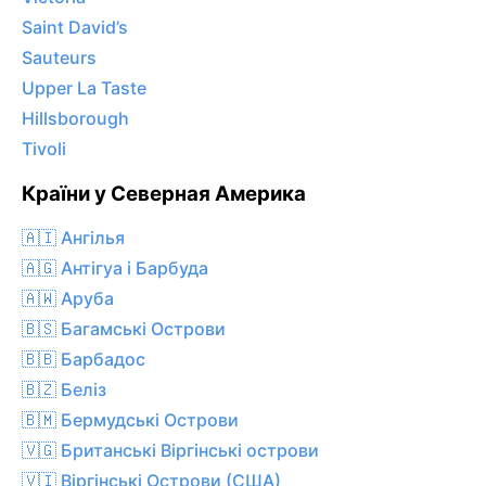
Saint David’s
Sauteurs
Upper La Taste
Hillsborough
Tivoli
Країни у Северная Америка
🇦🇮 Ангілья
🇦🇬 Антігуа і Барбуда
🇦🇼 Аруба
🇧🇸 Багамські Острови
🇧🇧 Барбадос
🇧🇿 Беліз
🇧🇲 Бермудські Острови
🇻🇬 Британські Віргінські острови
🇻🇮 Віргінські Острови (США)