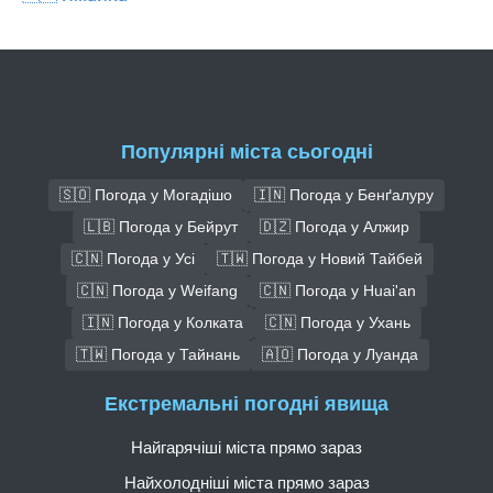
Популярні міста сьогодні
🇸🇴 Погода у Могадішо
🇮🇳 Погода у Бенґалуру
🇱🇧 Погода у Бейрут
🇩🇿 Погода у Алжир
🇨🇳 Погода у Усі
🇹🇼 Погода у Новий Тайбей
🇨🇳 Погода у Weifang
🇨🇳 Погода у Huai'an
🇮🇳 Погода у Колката
🇨🇳 Погода у Ухань
🇹🇼 Погода у Тайнань
🇦🇴 Погода у Луанда
Екстремальні погодні явища
Найгарячіші міста прямо зараз
Найхолодніші міста прямо зараз