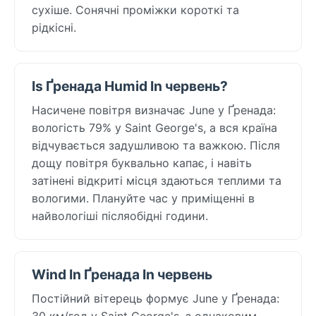
сухіше. Сонячні проміжки короткі та
рідкісні.
Is Ґренада Humid In червень?
Насичене повітря визначає June у Ґренада:
вологість 79% у Saint George's, а вся країна
відчувається задушливою та важкою. Після
дощу повітря буквально капає, і навіть
затінені відкриті місця здаються теплими та
вологими. Плануйте час у приміщенні в
найвологіші післяобідні години.
Wind In Ґренада In червень
Постійний вітерець формує June у Ґренада:
30 км/год у Saint George's, з однаковим