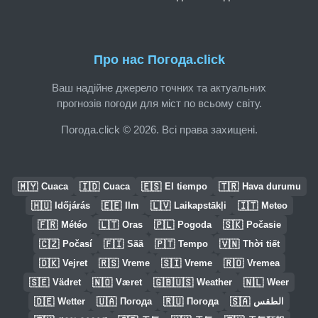
Про нас Погода.click
Ваш надійне джерело точних та актуальних
прогнозів погоди для міст по всьому світу.
Погода.click © 2026. Всі права захищені.
🇲🇾
🇮🇩
🇪🇸
🇹🇷
Cuaca
Cuaca
El tiempo
Hava durumu
🇭🇺
🇪🇪
🇱🇻
🇮🇹
Időjárás
Ilm
Laikapstākļi
Meteo
🇫🇷
🇱🇹
🇵🇱
🇸🇰
Météo
Oras
Pogoda
Počasie
🇨🇿
🇫🇮
🇵🇹
🇻🇳
Počasí
Sää
Tempo
Thời tiết
🇩🇰
🇷🇸
🇸🇮
🇷🇴
Vejret
Vreme
Vreme
Vremea
🇸🇪
🇳🇴
🇬🇧🇺🇸
🇳🇱
Vädret
Været
Weather
Weer
🇩🇪
🇺🇦
🇷🇺
🇸🇦
Wetter
Погода
Погода
الطقس