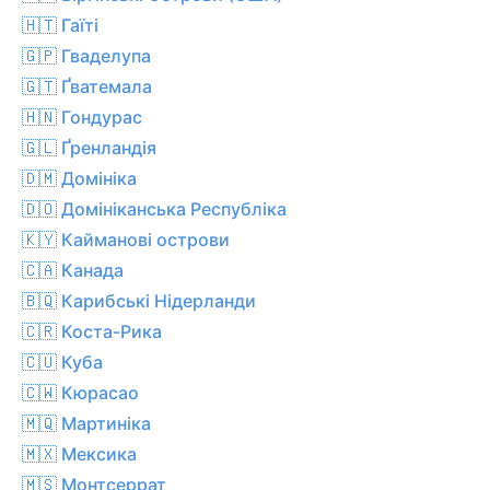
🇭🇹 Гаїті
🇬🇵 Гваделупа
🇬🇹 Ґватемала
🇭🇳 Гондурас
🇬🇱 Ґренландія
🇩🇲 Домініка
🇩🇴 Домініканська Республіка
🇰🇾 Кайманові острови
🇨🇦 Канада
🇧🇶 Карибські Нідерланди
🇨🇷 Коста-Рика
🇨🇺 Куба
🇨🇼 Кюрасао
🇲🇶 Мартиніка
🇲🇽 Мексика
🇲🇸 Монтсеррат