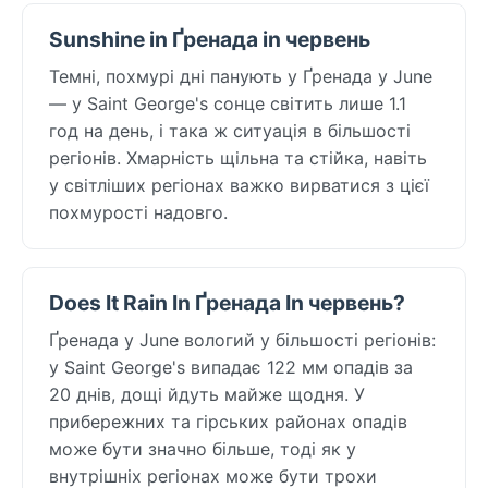
Sunshine in Ґренада in червень
Темні, похмурі дні панують у Ґренада у June
— у Saint George's сонце світить лише 1.1
год на день, і така ж ситуація в більшості
регіонів. Хмарність щільна та стійка, навіть
у світліших регіонах важко вирватися з цієї
похмурості надовго.
Does It Rain In Ґренада In червень?
Ґренада у June вологий у більшості регіонів:
у Saint George's випадає 122 мм опадів за
20 днів, дощі йдуть майже щодня. У
прибережних та гірських районах опадів
може бути значно більше, тоді як у
внутрішніх регіонах може бути трохи