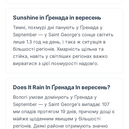
Sunshine in Ґренада in вересень
Темні, похмурі дні панують у Ґренада у
September — у Saint George's сонце світить
лише 1.3 год на день, і така ж ситуація в
більшості регіонів. Хмарність щільна та
стійка, навіть у світліших регіонах важко
вирватися з цієї похмурості надовго.
Does It Rain In Ґренада In вересень?
Вологі умови домінують у Ґренада у
September — у Saint George's випадає 107
мм опадів протягом 19 днів, причому дощі є
майже щоденним явищем у більшості
регіонів. Деякі райони отримують значно