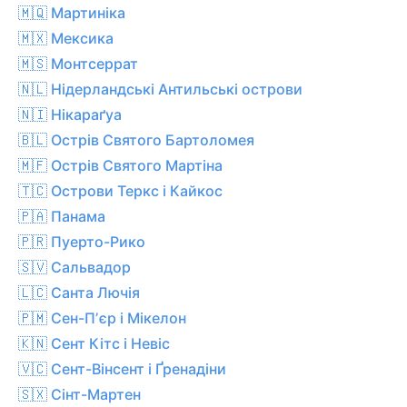
🇲🇶 Мартиніка
🇲🇽 Мексика
🇲🇸 Монтсеррат
🇳🇱 Нідерландські Антильські острови
🇳🇮 Нікараґуа
🇧🇱 Острів Святого Бартоломея
🇲🇫 Острів Святого Мартіна
🇹🇨 Острови Теркс і Кайкос
🇵🇦 Панама
🇵🇷 Пуерто-Рико
🇸🇻 Сальвадор
🇱🇨 Санта Лючія
🇵🇲 Сен-Пʼєр і Мікелон
🇰🇳 Сент Кітс і Невіс
🇻🇨 Сент-Вінсент і Ґренадіни
🇸🇽 Сінт-Мартен