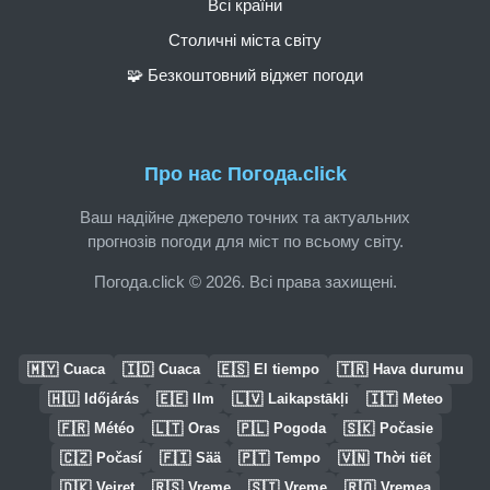
Всі країни
Столичні міста світу
🧩 Безкоштовний віджет погоди
Про нас Погода.click
Ваш надійне джерело точних та актуальних
прогнозів погоди для міст по всьому світу.
Погода.click © 2026. Всі права захищені.
🇲🇾
🇮🇩
🇪🇸
🇹🇷
Cuaca
Cuaca
El tiempo
Hava durumu
🇭🇺
🇪🇪
🇱🇻
🇮🇹
Időjárás
Ilm
Laikapstākļi
Meteo
🇫🇷
🇱🇹
🇵🇱
🇸🇰
Météo
Oras
Pogoda
Počasie
🇨🇿
🇫🇮
🇵🇹
🇻🇳
Počasí
Sää
Tempo
Thời tiết
🇩🇰
🇷🇸
🇸🇮
🇷🇴
Vejret
Vreme
Vreme
Vremea