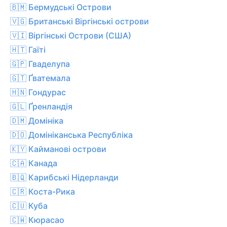
🇧🇲 Бермудські Острови
🇻🇬 Британські Віргінські острови
🇻🇮 Віргінські Острови (США)
🇭🇹 Гаїті
🇬🇵 Гваделупа
🇬🇹 Ґватемала
🇭🇳 Гондурас
🇬🇱 Ґренландія
🇩🇲 Домініка
🇩🇴 Домініканська Республіка
🇰🇾 Кайманові острови
🇨🇦 Канада
🇧🇶 Карибські Нідерланди
🇨🇷 Коста-Рика
🇨🇺 Куба
🇨🇼 Кюрасао