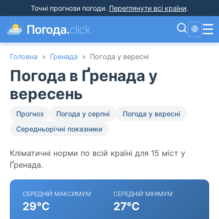
Точні прогнози погоди
.
Переглянути всі країни
.
☰
Погода.
click
🌐
Головна
>
Ґренада
>
Погода у вересні
Погода в Ґренада у
вересень
Прогноз
Погода у серпні
Погода у вересні
Середньорічні показники
Кліматичні норми по всій країні для 15 міст у
Ґренада.
СЕРЕДНІЙ МАКСИМУМ
СЕРЕДНІЙ МІНІМУМ
29°C
27°C