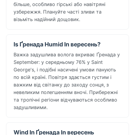
більше, особливо гірські або навітряні
узбережжя. Плануйте часті зливи та
візьміть надійний дощовик.
Is Ґренада Humid In вересень?
Важка задушлива волога вкриває Ґренада у
September: у середньому 76% у Saint
George's, і подібні насичені умови панують
по всій країні. Повітря здається густим і
важким від світанку до заходу сонця, з
невеликим полегшенням вночі. Прибережні
та тропічні регіони відчуваються особливо
задушливими.
Wind In Ґренада In вересень