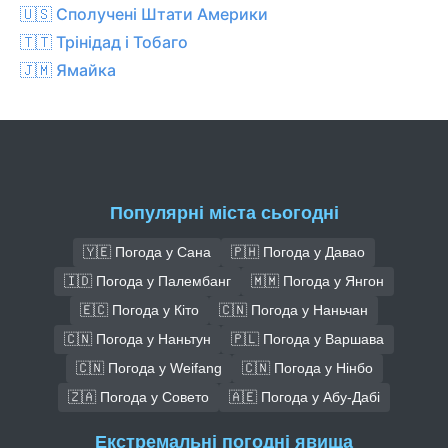
🇺🇸 Сполучені Штати Америки
🇹🇹 Трінідад і Тобаго
🇯🇲 Ямайка
Популярні міста сьогодні
🇾🇪 Погода у Сана
🇵🇭 Погода у Давао
🇮🇩 Погода у Палембанг
🇲🇲 Погода у Янгон
🇪🇨 Погода у Кіто
🇨🇳 Погода у Наньчан
🇨🇳 Погода у Наньтун
🇵🇱 Погода у Варшава
🇨🇳 Погода у Weifang
🇨🇳 Погода у Нінбо
🇿🇦 Погода у Совето
🇦🇪 Погода у Абу-Дабі
Екстремальні погодні явища