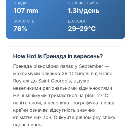
ОПАДИ
СОНЯЧНЕ СЯЙВО
107 mm
1.3h/день
ВОЛОГІСТЬ
ДІАПАЗОН
76%
29–29°C
How Hot Is Ґренада in вересень?
Ґренада рівномірно палає у September —
максимуми близько 29°C типові від Grand
Roy аж до Saint George's, з дуже
невеликими регіональними відмінностями.
Нічні мінімуми тримаються на рівні 27°C
навіть вночі, а невелика географічна площа
країни означає відсутність значних
кліматичних зон. Очікуйте рівномірну спеку
вдень і вночі.