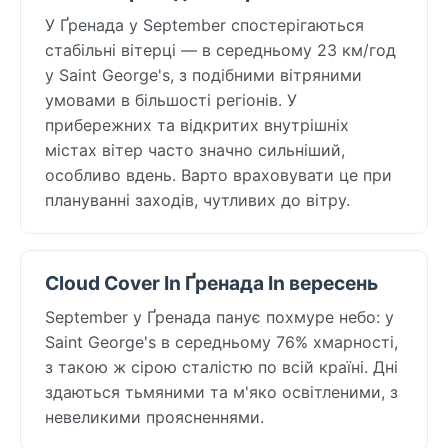
У Ґренада у September спостерігаються
стабільні вітерці — в середньому 23 км/год
у Saint George's, з подібними вітряними
умовами в більшості регіонів. У
прибережних та відкритих внутрішніх
містах вітер часто значно сильніший,
особливо вдень. Варто враховувати це при
плануванні заходів, чутливих до вітру.
Cloud Cover In Ґренада In вересень
September у Ґренада панує похмуре небо: у
Saint George's в середньому 76% хмарності,
з такою ж сірою сталістю по всій країні. Дні
здаються тьмяними та м'яко освітленими, з
невеликими проясненнями.