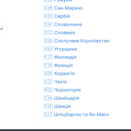
🇸🇲 Сан-Марино
🇷🇸 Сербія
🇸🇰 Словаччина
ні
🇸🇮 Словенія
🇬🇧 Сполучене Королівство
🇭🇺 Угорщина
🇫🇮 Фінляндія
🇫🇷 Франція
🇭🇷 Хорватія
🇨🇿 Чехiя
🇲🇪 Чорногорія
🇨🇭 Швейцарія
🇸🇪 Швеція
🇸🇯 Шпіцберген та Ян-Маєн