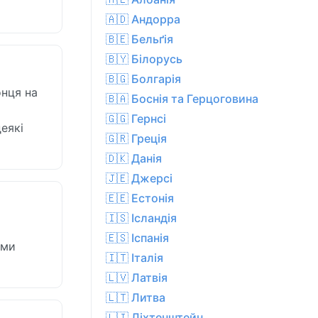
🇦🇩 Андорра
🇧🇪 Бельґія
🇧🇾 Білорусь
🇧🇬 Болгарія
онця на
🇧🇦 Боснія та Герцоговина
🇬🇬 Гернсі
еякі
🇬🇷 Греція
🇩🇰 Данія
🇯🇪 Джерсі
🇪🇪 Естонія
🇮🇸 Ісландія
🇪🇸 Іспанія
ими
🇮🇹 Італія
🇱🇻 Латвія
🇱🇹 Литва
🇱🇮 Ліхтенштейн