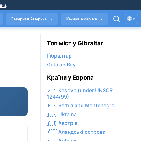
їни
.
🌐
Северная Америка
Южная Америка
▾
▼
▼
Топ міст у Gibraltar
Ґібралтар
Catalan Bay
Країни у Европа
🇽🇰 Kosovo (under UNSCR
1244/99)
🇷🇸 Serbia and Montenegro
🇺🇦 Ukraina
🇦🇹 Австрія
🇦🇽 Аландські острови
🇦🇱 Албанія