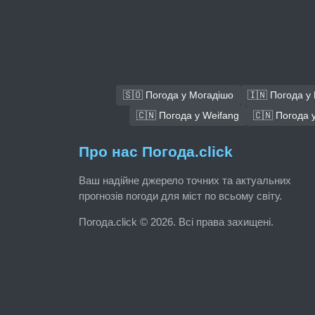
🇸🇴 Погода у Могадішо
🇮🇳 Погода у
🇨🇳 Погода у Weifang
🇨🇳 Погода у
Про нас Погода.click
Ваш надійне джерело точних та актуальних
прогнозів погоди для міст по всьому світу.
Погода.click © 2026. Всі права захищені.