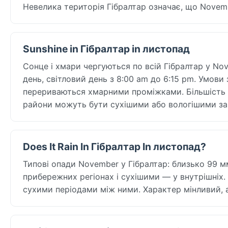
Невелика територія Гібралтар означає, що Novembe
Sunshine in Гібралтар in листопад
Сонце і хмари чергуються по всій Гібралтар у Nov
день, світловий день з 8:00 am до 6:15 pm. Умови
перериваються хмарними проміжками. Більшість р
райони можуть бути сухішими або вологішими за 
Does It Rain In Гібралтар In листопад?
Типові опади November у Гібралтар: близько 99 мм
прибережних регіонах і сухішими — у внутрішніх.
сухими періодами між ними. Характер мінливий, 