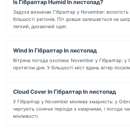
Is Гібралтар Humid In листопад?
Задуха визначає Гібралтар у November: вологість у
більшості регіонів. Піт довше залишається на шкір
легкий, дихаючий одяг.
Wind In Гібралтар In листопад
Вітряна погода охоплює November у Гібралтар: у Gi
протягом дня. У більшості міст вдень вітер посил
Cloud Cover In Гібралтар In листопад
У Гібралтар у November мінлива хмарність: у Gibral
чергують сонячні періоди з хмарними, і погода ч
мінливості.