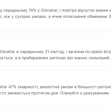
 середньому 74% у Gibraltar, і повітря відчутно важке 
і, ніж у сухіших умовах, а нічне полегшення обмежене. 
braltar в середньому 21 км/год, і загалом по країні віт
юється, а в прибережних регіонах він значно сильніший.
tar 47% хмарності, аналогічні умови в більшості регіоні
асто змінюється протягом дня. Плануйте з урахуванням