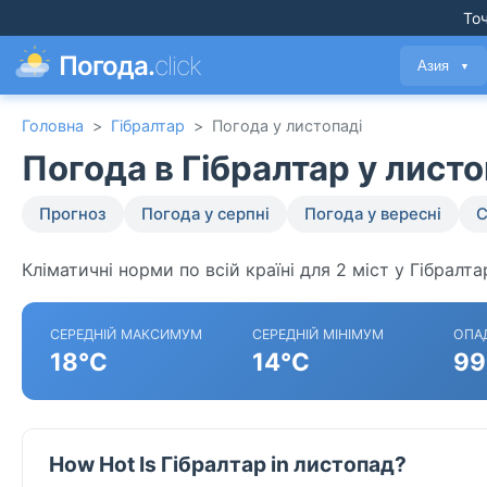
Точ
Погода.
click
Азия
▼
Головна
>
Гібралтар
>
Погода у листопаді
Погода в Гібралтар у лист
Прогноз
Погода у серпні
Погода у вересні
С
Кліматичні норми по всій країні для 2 міст у Гібралта
СЕРЕДНІЙ МАКСИМУМ
СЕРЕДНІЙ МІНІМУМ
ОПА
18°C
14°C
99
How Hot Is Гібралтар in листопад?