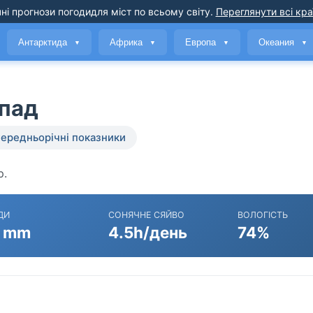
ні прогнози погоди
для міст по всьому світу
.
Переглянути всі кра
Антарктида
Африка
Европа
Океания
▼
▼
▼
▼
опад
ередньорічні показники
р.
ДИ
СОНЯЧНЕ СЯЙВО
ВОЛОГІСТЬ
 mm
4.5h/день
74%