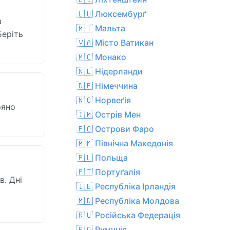
🇱🇺 Люксембурґ
в
🇲🇹 Мальта
Беріть
🇻🇦 Місто Ватикан
🇲🇨 Монако
🇳🇱 Нідерланди
🇩🇪 Німеччина
🇳🇴 Норвеґія
ряно
🇮🇲 Острів Мен
🇫🇴 Острови Фаро
🇲🇰 Північна Македонія
🇵🇱 Польща
🇵🇹 Портуґалія
в. Дні
🇮🇪 Республіка Ірландія
🇲🇩 Республіка Молдова
🇷🇺 Російська Федерація
🇷🇴 Румунія