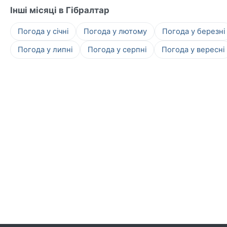
Інші місяці в Гібралтар
Погода у січні
Погода у лютому
Погода у березні
Погода у липні
Погода у серпні
Погода у вересні