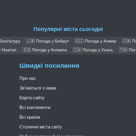
Популярні міста сьогодні
 Бенґалуру
🇱🇧 Погода у Бейрут
🇩🇿 Погода у Алжир
🇨🇳 П
 Huai'an
🇮🇳 Погода у Колката
🇨🇳 Погода у Ухань
🇹🇼 По
Швидкі посилання
Про нас
Зв’яжіться з нами
Карта сайту
Всі континенти
Всі країни
Столичні міста світу