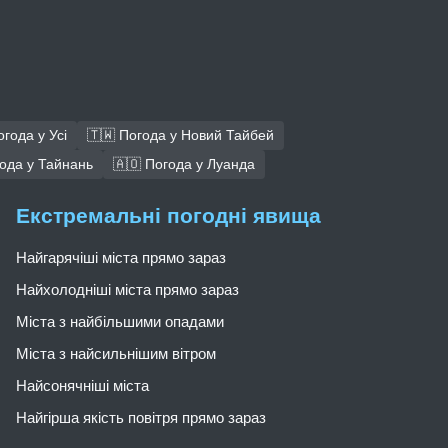
огода у Усі
🇹🇼 Погода у Новий Тайбей
года у Тайнань
🇦🇴 Погода у Луанда
Екстремальні погодні явища
Найгарячіші міста прямо зараз
Найхолодніші міста прямо зараз
Міста з найбільшими опадами
Міста з найсильнішим вітром
Найсонячніші міста
Найгірша якість повітря прямо зараз