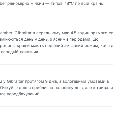
r рівномірно м'який — типові 18°C по всій країні.
ember: Gibraltar в середньому має 4.5 годин прямого с
 змінюються день у день, з ясними періодами, що
егіонів країни мають подібний змішаний режим, хоча д
середній показник.
 у Gibraltar протягом 9 днів, з вологішими умовами в
 Очікуйте дощів приблизно половину днів, але з тривал
але передбачуваний.