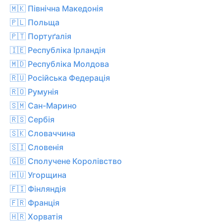
🇲🇰 Північна Македонія
🇵🇱 Польща
🇵🇹 Портуґалія
🇮🇪 Республіка Ірландія
🇲🇩 Республіка Молдова
🇷🇺 Російська Федерація
🇷🇴 Румунія
🇸🇲 Сан-Марино
🇷🇸 Сербія
🇸🇰 Словаччина
🇸🇮 Словенія
🇬🇧 Сполучене Королівство
🇭🇺 Угорщина
🇫🇮 Фінляндія
🇫🇷 Франція
🇭🇷 Хорватія