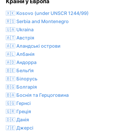
Країни у Европа
🇽🇰 Kosovo (under UNSCR 1244/99)
🇷🇸 Serbia and Montenegro
🇺🇦 Ukraina
🇦🇹 Австрія
🇦🇽 Аландські острови
🇦🇱 Албанія
🇦🇩 Андорра
🇧🇪 Бельґія
🇧🇾 Білорусь
🇧🇬 Болгарія
🇧🇦 Боснія та Герцоговина
🇬🇬 Гернсі
🇬🇷 Греція
🇩🇰 Данія
🇯🇪 Джерсі