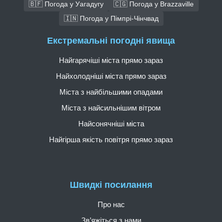
🇧🇫 Погода у Уагадугу
🇨🇬 Погода у Brazzaville
🇮🇳 Погода у Пімпрі-Чінчвад
Екстремальні погодні явища
Найгарячіші міста прямо зараз
Найхолодніші міста прямо зараз
Міста з найбільшими опадами
Міста з найсильнішим вітром
Найсонячніші міста
Найгірша якість повітря прямо зараз
Швидкі посилання
Про нас
Зв’яжіться з нами