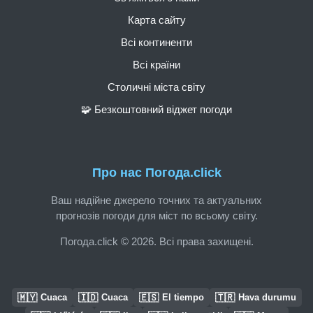
Карта сайту
Всі континенти
Всі країни
Столичні міста світу
🧩 Безкоштовний віджет погоди
Про нас Погода.click
Ваш надійне джерело точних та актуальних
прогнозів погоди для міст по всьому світу.
Погода.click © 2026. Всі права захищені.
🇲🇾
🇮🇩
🇪🇸
🇹🇷
Cuaca
Cuaca
El tiempo
Hava durumu