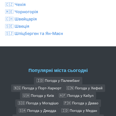
🇨🇿 Чехiя
🇲🇪 Чорногорія
🇨🇭 Швейцарія
🇸🇪 Швеція
🇸🇯 Шпіцберген та Ян-Маєн
Популярні міста сьогодні
🇮🇩 Погода у Палембанг
🇳🇬 Погода у Порт-Харкорт
🇨🇳 Погода у Хефей
🇺🇦 Погода у Київ
🇦🇫 Погода у Кабул
🇸🇴 Погода у Могадішо
🇵🇭 Погода у Давао
🇸🇦 Погода у Джидда
🇮🇩 Погода у Медан