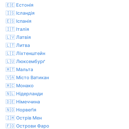
🇪🇪 Естонія
🇮🇸 Ісландія
🇪🇸 Іспанія
🇮🇹 Італія
🇱🇻 Латвія
🇱🇹 Литва
🇱🇮 Ліхтенштейн
🇱🇺 Люксембурґ
🇲🇹 Мальта
🇻🇦 Місто Ватикан
🇲🇨 Монако
🇳🇱 Нідерланди
🇩🇪 Німеччина
🇳🇴 Норвеґія
🇮🇲 Острів Мен
🇫🇴 Острови Фаро