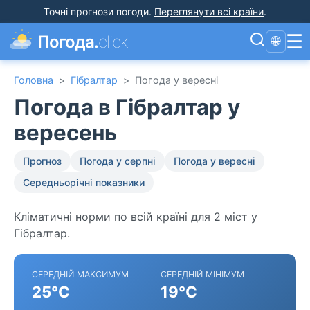
Точні прогнози погоди
.
Переглянути всі країни
.
☰
Погода.
click
🌐
Головна
>
Гібралтар
>
Погода у вересні
Погода в Гібралтар у
вересень
Прогноз
Погода у серпні
Погода у вересні
Середньорічні показники
Кліматичні норми по всій країні для 2 міст у
Гібралтар.
СЕРЕДНІЙ МАКСИМУМ
СЕРЕДНІЙ МІНІМУМ
25°C
19°C