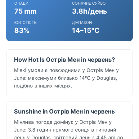
ОПАДИ
СОНЯЧНЕ СЯЙВО
75 mm
3.8h/день
ВОЛОГІСТЬ
ДІАПАЗОН
83%
14–15°C
How Hot Is Острів Мен in червень?
М'які умови є повсюдними у Острів Мен у
June: максимуми близько 14°C у Douglas,
подібно в інших місцях.
Sunshine in Острів Мен in червень
Мінлива погода домінує у Острів Мен у
June: 3.8 годин прямого сонця в типовий
день у Douglas, світловий день з 4:45 am до