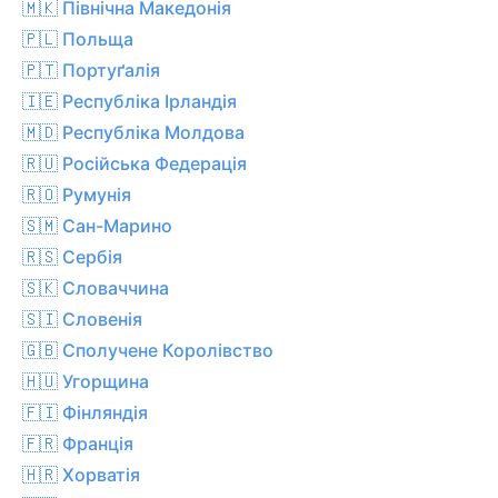
🇲🇰 Північна Македонія
🇵🇱 Польща
🇵🇹 Портуґалія
🇮🇪 Республіка Ірландія
🇲🇩 Республіка Молдова
🇷🇺 Російська Федерація
🇷🇴 Румунія
🇸🇲 Сан-Марино
🇷🇸 Сербія
🇸🇰 Словаччина
🇸🇮 Словенія
🇬🇧 Сполучене Королівство
🇭🇺 Угорщина
🇫🇮 Фінляндія
🇫🇷 Франція
🇭🇷 Хорватія