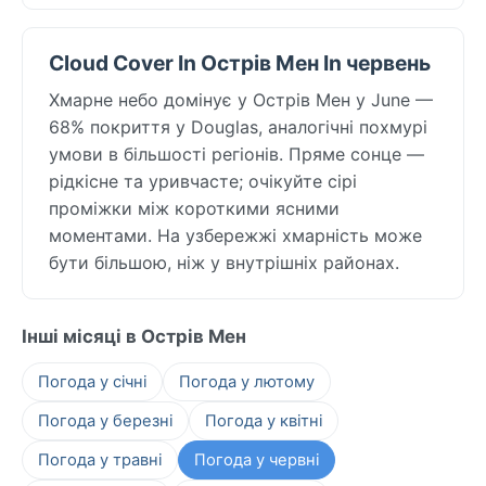
Cloud Cover In Острів Мен In червень
Хмарне небо домінує у Острів Мен у June —
68% покриття у Douglas, аналогічні похмурі
умови в більшості регіонів. Пряме сонце —
рідкісне та уривчасте; очікуйте сірі
проміжки між короткими ясними
моментами. На узбережжі хмарність може
бути більшою, ніж у внутрішніх районах.
Інші місяці в Острів Мен
Погода у січні
Погода у лютому
Погода у березні
Погода у квітні
Погода у травні
Погода у червні