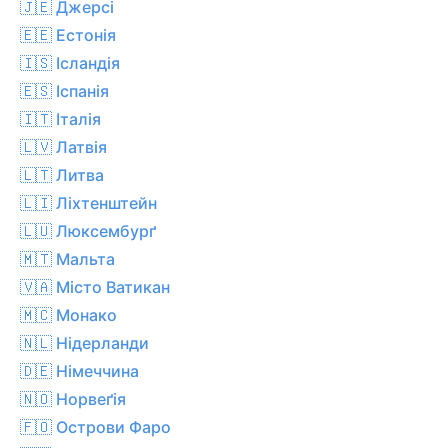
🇯🇪 Джерсі
🇪🇪 Естонія
🇮🇸 Ісландія
🇪🇸 Іспанія
🇮🇹 Італія
🇱🇻 Латвія
🇱🇹 Литва
🇱🇮 Ліхтенштейн
🇱🇺 Люксембурґ
🇲🇹 Мальта
🇻🇦 Місто Ватикан
🇲🇨 Монако
🇳🇱 Нідерланди
🇩🇪 Німеччина
🇳🇴 Норвеґія
🇫🇴 Острови Фаро