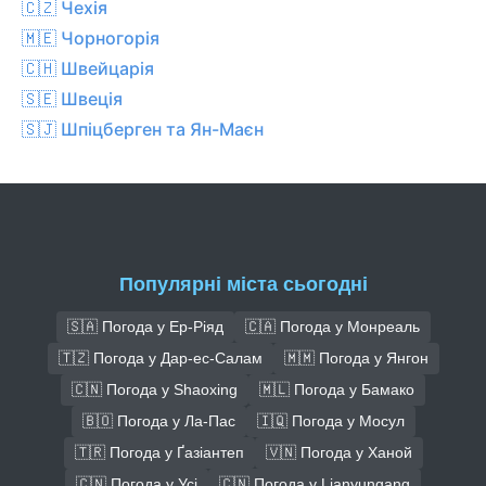
🇨🇿 Чехiя
🇲🇪 Чорногорія
🇨🇭 Швейцарія
🇸🇪 Швеція
🇸🇯 Шпіцберген та Ян-Маєн
Популярні міста сьогодні
🇸🇦 Погода у Ер-Ріяд
🇨🇦 Погода у Монреаль
🇹🇿 Погода у Дар-ес-Салам
🇲🇲 Погода у Янгон
🇨🇳 Погода у Shaoxing
🇲🇱 Погода у Бамако
🇧🇴 Погода у Ла-Пас
🇮🇶 Погода у Мосул
🇹🇷 Погода у Ґазіантеп
🇻🇳 Погода у Ханой
🇨🇳 Погода у Усі
🇨🇳 Погода у Lianyungang