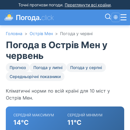
Точні прогнози погоди
.
Переглянути всі країни
.
☰
Погода.
click
🌐
Головна
>
Острів Мен
>
Погода у червні
Погода в Острів Мен у
червень
Прогноз
Погода у липні
Погода у серпні
Середньорічні показники
Кліматичні норми по всій країні для 10 міст у
Острів Мен.
СЕРЕДНІЙ МАКСИМУМ
СЕРЕДНІЙ МІНІМУМ
14°C
11°C