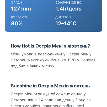
ОПАДИ
СОНЯЧНЕ СЯЙВО
127 mm
1.4h/день
ВОЛОГІСТЬ
ДІАПАЗОН
80%
12–14°C
How Hot Is Острів Мен in жовтень?
М'які умови є повсюдними у Острів Мен у
October: максимуми близько 13°C у Douglas,
подібно в інших місцях.
Sunshine in Острів Мен in жовтень
Острів Мен отримує обмежене сонце у
October: лише 1.4 годин на день у Douglas,
густа хмарність поширена в більшості