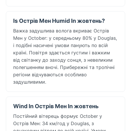
Is Острів Мен Humid In жовтень?
Важка задушлива волога вкриває Острів
Мен у October: у середньому 80% у Douglas,
і подібні насичені умови панують по всій
країні. Повітря здається густим і важким
від світанку до заходу сонця, з невеликим
полегшенням вночі. Прибережні та тропічні
регіони відчуваються особливо
задушливими.
Wind In Острів Мен In жовтень
Постійний вітерець формує October у
Острів Мен: 34 км/год у Douglas, з
однаковим вітром по всій країні. Умови