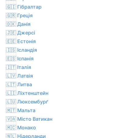
🇬🇮 Гібралтар
🇬🇷 Греція
🇩🇰 Данія
🇯🇪 Джерсі
🇪🇪 Естонія
🇮🇸 Ісландія
🇪🇸 Іспанія
🇮🇹 Італія
🇱🇻 Латвія
🇱🇹 Литва
🇱🇮 Ліхтенштейн
🇱🇺 Люксембурґ
🇲🇹 Мальта
🇻🇦 Місто Ватикан
🇲🇨 Монако
🇳🇱 Нідерланди