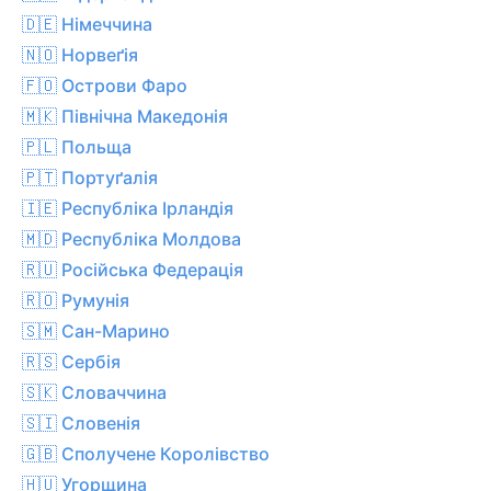
🇩🇪 Німеччина
🇳🇴 Норвеґія
🇫🇴 Острови Фаро
🇲🇰 Північна Македонія
🇵🇱 Польща
🇵🇹 Портуґалія
🇮🇪 Республіка Ірландія
🇲🇩 Республіка Молдова
🇷🇺 Російська Федерація
🇷🇴 Румунія
🇸🇲 Сан-Марино
🇷🇸 Сербія
🇸🇰 Словаччина
🇸🇮 Словенія
🇬🇧 Сполучене Королівство
🇭🇺 Угорщина