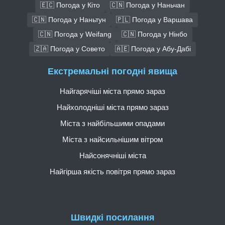
🇪🇨 Погода у Кіто
🇨🇳 Погода у Наньчан
🇨🇳 Погода у Наньтун
🇵🇱 Погода у Варшава
🇨🇳 Погода у Weifang
🇨🇳 Погода у Нінбо
🇿🇦 Погода у Совето
🇦🇪 Погода у Абу-Дабі
Екстремальні погодні явища
Найгарячіші міста прямо зараз
Найхолодніші міста прямо зараз
Міста з найбільшими опадами
Міста з найсильнішим вітром
Найсонячніші міста
Найгірша якість повітря прямо зараз
Швидкі посилання