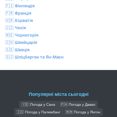
🇫🇮 Фінляндія
🇫🇷 Франція
🇭🇷 Хорватія
🇨🇿 Чехiя
🇲🇪 Чорногорія
🇨🇭 Швейцарія
🇸🇪 Швеція
🇸🇯 Шпіцберген та Ян-Маєн
Популярні міста сьогодні
🇾🇪 Погода у Сана
🇵🇭 Погода у Давао
🇮🇩 Погода у Палембанг
🇲🇲 Погода у Янгон