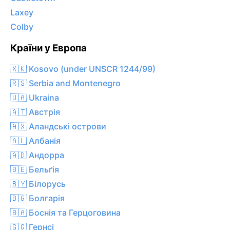
Laxey
Colby
Країни у Европа
🇽🇰 Kosovo (under UNSCR 1244/99)
🇷🇸 Serbia and Montenegro
🇺🇦 Ukraina
🇦🇹 Австрія
🇦🇽 Аландські острови
🇦🇱 Албанія
🇦🇩 Андорра
🇧🇪 Бельґія
🇧🇾 Білорусь
🇧🇬 Болгарія
🇧🇦 Боснія та Герцоговина
🇬🇬 Гернсі