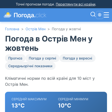
Точні прогнози погоди
.
Переглянути всі країни
.
☰
Погода.
click
🌐
Головна
>
Острів Мен
>
Погода у жовтні
Погода в Острів Мен у
жовтень
Прогноз
Погода у серпні
Погода у вересні
Середньорічні показники
Кліматичні норми по всій країні для 10 міст у
Острів Мен.
СЕРЕДНІЙ МАКСИМУМ
СЕРЕДНІЙ МІНІМУМ
13°C
10°C