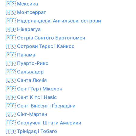
🇲🇽 Мексика
🇲🇸 Монтсеррат
🇳🇱 Нідерландські Антильські острови
🇳🇮 Нікараґуа
🇧🇱 Острів Святого Бартоломея
🇹🇨 Острови Теркс і Кайкос
🇵🇦 Панама
🇵🇷 Пуерто-Рико
🇸🇻 Сальвадор
🇱🇨 Санта Лючія
🇵🇲 Сен-Пʼєр і Мікелон
🇰🇳 Сент Кітс і Невіс
🇻🇨 Сент-Вінсент і Ґренадіни
🇸🇽 Сінт-Мартен
🇺🇸 Сполучені Штати Америки
🇹🇹 Трінідад і Тобаго