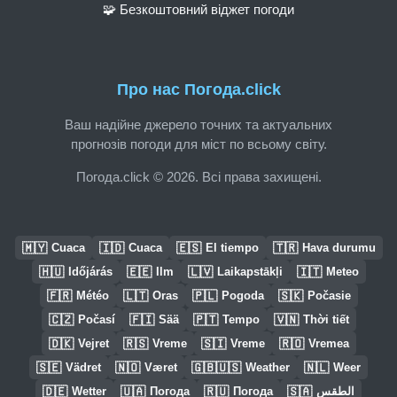
🧩 Безкоштовний віджет погоди
Про нас Погода.click
Ваш надійне джерело точних та актуальних
прогнозів погоди для міст по всьому світу.
Погода.click © 2026. Всі права захищені.
🇲🇾
🇮🇩
🇪🇸
🇹🇷
Cuaca
Cuaca
El tiempo
Hava durumu
🇭🇺
🇪🇪
🇱🇻
🇮🇹
Időjárás
Ilm
Laikapstākļi
Meteo
🇫🇷
🇱🇹
🇵🇱
🇸🇰
Météo
Oras
Pogoda
Počasie
🇨🇿
🇫🇮
🇵🇹
🇻🇳
Počasí
Sää
Tempo
Thời tiết
🇩🇰
🇷🇸
🇸🇮
🇷🇴
Vejret
Vreme
Vreme
Vremea
🇸🇪
🇳🇴
🇬🇧🇺🇸
🇳🇱
Vädret
Været
Weather
Weer
🇩🇪
🇺🇦
🇷🇺
🇸🇦
Wetter
Погода
Погода
الطقس