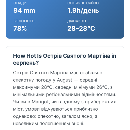
ОПАДИ
СОНЯЧНЕ СЯЙВО
94 mm
1.9h/день
ВОЛОГІСТЬ
ДІАПАЗОН
78%
28–28°C
How Hot Is Острів Святого Мартіна in
серпень?
Острів Святого Мартіна має стабільно
спекотну погоду у August — середні
максимуми 28°C, середні мінімуми 26°C, з
мінімальними регіональними відмінностями.
Чи ви в Marigot, чи в одному з прибережних
міст, умови відчуваються приблизно
однаково: спекотно, загалом ясно, з
невеликим полегшенням вночі.