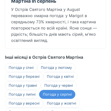
Мартіна In серпень
У Острів Святого Мартіна у August
переважно хмарна погода: у Marigot в
середньому 73% хмарності, і така картина
повторюється по всій країні. Ясне сонце —
рідкість; більшість днів мають сірий, м'яко
освітлений вигляд.
Інші місяці в Острів Святого Мартіна
Погода у січні
Погода у лютому
Погода у березні
Погода у квітні
Погода у травні
Погода у червні
Погода у липні
Погода у серпні
Погода у вересні
Погода у жовтні