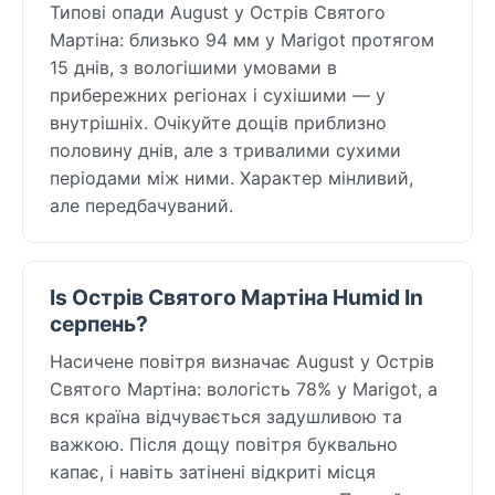
Типові опади August у Острів Святого
Мартіна: близько 94 мм у Marigot протягом
15 днів, з вологішими умовами в
прибережних регіонах і сухішими — у
внутрішніх. Очікуйте дощів приблизно
половину днів, але з тривалими сухими
періодами між ними. Характер мінливий,
але передбачуваний.
Is Острів Святого Мартіна Humid In
серпень?
Насичене повітря визначає August у Острів
Святого Мартіна: вологість 78% у Marigot, а
вся країна відчувається задушливою та
важкою. Після дощу повітря буквально
капає, і навіть затінені відкриті місця