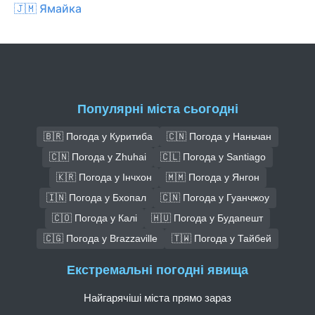
🇯🇲 Ямайка
Популярні міста сьогодні
🇧🇷 Погода у Куритиба
🇨🇳 Погода у Наньчан
🇨🇳 Погода у Zhuhai
🇨🇱 Погода у Santiago
🇰🇷 Погода у Інчхон
🇲🇲 Погода у Янгон
🇮🇳 Погода у Бхопал
🇨🇳 Погода у Гуанчжоу
🇨🇴 Погода у Калі
🇭🇺 Погода у Будапешт
🇨🇬 Погода у Brazzaville
🇹🇼 Погода у Тайбей
Екстремальні погодні явища
Найгарячіші міста прямо зараз