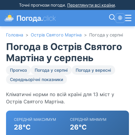
Точні прогнози погоди
.
Переглянути всі країни
.
☰
Погода.
click
🌐
Головна
>
Острів Святого Мартіна
>
Погода у серпні
Погода в Острів Святого
Мартіна у серпень
Прогноз
Погода у серпні
Погода у вересні
Середньорічні показники
Кліматичні норми по всій країні для 13 міст у
Острів Святого Мартіна.
СЕРЕДНІЙ МАКСИМУМ
СЕРЕДНІЙ МІНІМУМ
28°C
26°C