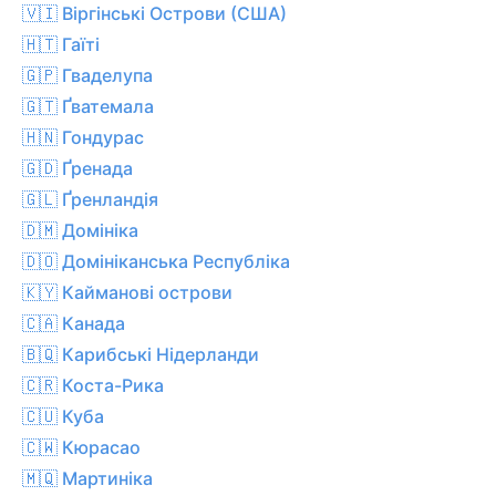
🇻🇮 Віргінські Острови (США)
🇭🇹 Гаїті
🇬🇵 Гваделупа
🇬🇹 Ґватемала
🇭🇳 Гондурас
🇬🇩 Ґренада
🇬🇱 Ґренландія
🇩🇲 Домініка
🇩🇴 Домініканська Республіка
🇰🇾 Кайманові острови
🇨🇦 Канада
🇧🇶 Карибські Нідерланди
🇨🇷 Коста-Рика
🇨🇺 Куба
🇨🇼 Кюрасао
🇲🇶 Мартиніка