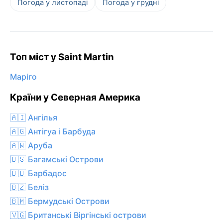
Погода у листопаді
Погода у грудні
Топ міст у Saint Martin
Маріго
Країни у Северная Америка
🇦🇮 Ангілья
🇦🇬 Антігуа і Барбуда
🇦🇼 Аруба
🇧🇸 Багамські Острови
🇧🇧 Барбадос
🇧🇿 Беліз
🇧🇲 Бермудські Острови
🇻🇬 Британські Віргінські острови