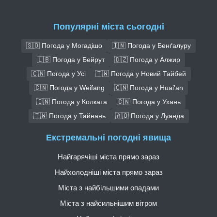
Популярні міста сьогодні
🇸🇴 Погода у Могадішо
🇮🇳 Погода у Бенґалуру
🇱🇧 Погода у Бейрут
🇩🇿 Погода у Алжир
🇨🇳 Погода у Усі
🇹🇼 Погода у Новий Тайбей
🇨🇳 Погода у Weifang
🇨🇳 Погода у Huai'an
🇮🇳 Погода у Колката
🇨🇳 Погода у Ухань
🇹🇼 Погода у Тайнань
🇦🇴 Погода у Луанда
Екстремальні погодні явища
Найгарячіші міста прямо зараз
Найхолодніші міста прямо зараз
Міста з найбільшими опадами
Міста з найсильнішим вітром