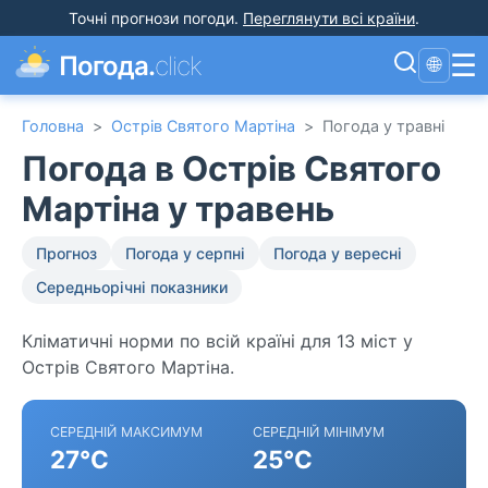
Точні прогнози погоди
.
Переглянути всі країни
.
☰
Погода.
click
🌐
Головна
>
Острів Святого Мартіна
>
Погода у травні
Погода в Острів Святого
Мартіна у травень
Прогноз
Погода у серпні
Погода у вересні
Середньорічні показники
Кліматичні норми по всій країні для 13 міст у
Острів Святого Мартіна.
СЕРЕДНІЙ МАКСИМУМ
СЕРЕДНІЙ МІНІМУМ
27°C
25°C