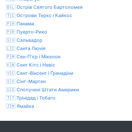
🇧🇱 Острів Святого Бартоломея
🇹🇨 Острови Теркс і Кайкос
🇵🇦 Панама
🇵🇷 Пуерто-Рико
🇸🇻 Сальвадор
🇱🇨 Санта Лючія
🇵🇲 Сен-Пʼєр і Мікелон
🇰🇳 Сент Кітс і Невіс
🇻🇨 Сент-Вінсент і Ґренадіни
🇸🇽 Сінт-Мартен
🇺🇸 Сполучені Штати Америки
🇹🇹 Трінідад і Тобаго
🇯🇲 Ямайка