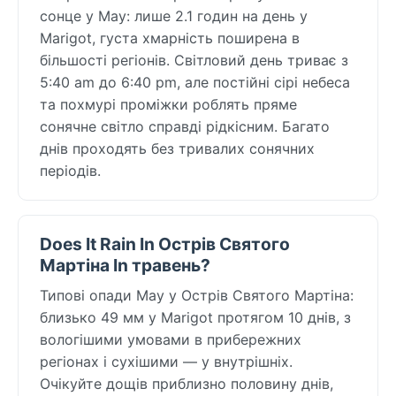
сонце у May: лише 2.1 годин на день у
Marigot, густа хмарність поширена в
більшості регіонів. Світловий день триває з
5:40 am до 6:40 pm, але постійні сірі небеса
та похмурі проміжки роблять пряме
сонячне світло справді рідкісним. Багато
днів проходять без тривалих сонячних
періодів.
Does It Rain In Острів Святого
Мартіна In травень?
Типові опади May у Острів Святого Мартіна:
близько 49 мм у Marigot протягом 10 днів, з
вологішими умовами в прибережних
регіонах і сухішими — у внутрішніх.
Очікуйте дощів приблизно половину днів,