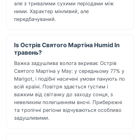
але з тривалими сухими періодами між
ними. Характер мінливий, але
передбачуваний.
Is Острів Святого Мартіна Humid In
травень?
Важка задушлива волога вкриває Острів
Святого Мартіна у May: у середньому 77% у
Marigot, і подібні насичені умови панують по
всій країні. Повітря здається густим і
важким від світанку до заходу сонця, з
невеликим полегшенням вночі. Прибережні
та тропічні регіони відчуваються особливо
задушливими.