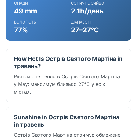
ОПАДИ
СОНЯЧНЕ СЯЙВО
49 mm
2.1h/день
ВОЛОГІСТЬ
ДІАПАЗОН
77%
27–27°C
How Hot Is Острів Святого Мартіна in
травень?
Рівномірне тепло в Острів Святого Мартіна
у May: максимум близько 27°C у всіх
містах.
Sunshine in Острів Святого Мартіна
in травень
Острів Святого Мартіна отримує обмежене