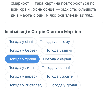
хмарності, і така картина повторюється по
всій країні. Ясне сонце — рідкість; більшість
днів мають сірий, м'яко освітлений вигляд.
Інші місяці в Острів Святого Мартіна
Погода у січні
Погода у лютому
Погода у березні
Погода у квітні
Погода у травні
Погода у червні
Погода у липні
Погода у серпні
Погода у вересні
Погода у жовтні
Погода у листопаді
Погода у грудні