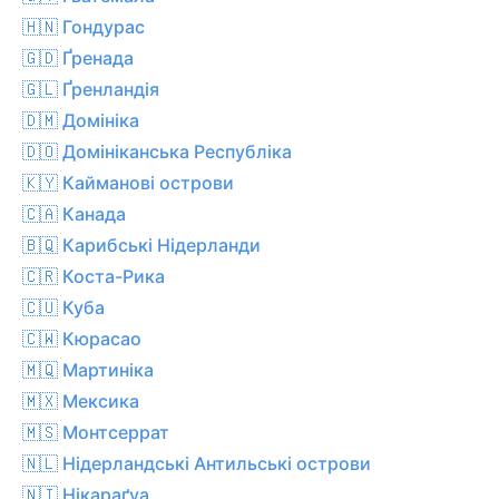
🇭🇳 Гондурас
🇬🇩 Ґренада
🇬🇱 Ґренландія
🇩🇲 Домініка
🇩🇴 Домініканська Республіка
🇰🇾 Кайманові острови
🇨🇦 Канада
🇧🇶 Карибські Нідерланди
🇨🇷 Коста-Рика
🇨🇺 Куба
🇨🇼 Кюрасао
🇲🇶 Мартиніка
🇲🇽 Мексика
🇲🇸 Монтсеррат
🇳🇱 Нідерландські Антильські острови
🇳🇮 Нікараґуа