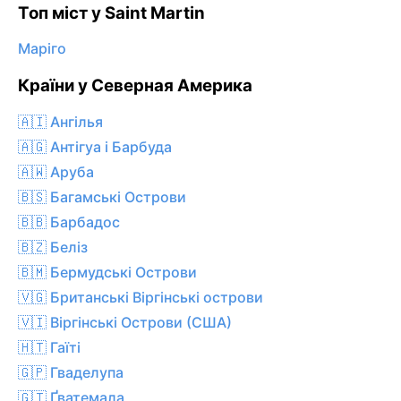
Топ міст у Saint Martin
Маріго
Країни у Северная Америка
🇦🇮 Ангілья
🇦🇬 Антігуа і Барбуда
🇦🇼 Аруба
🇧🇸 Багамські Острови
🇧🇧 Барбадос
🇧🇿 Беліз
🇧🇲 Бермудські Острови
🇻🇬 Британські Віргінські острови
🇻🇮 Віргінські Острови (США)
🇭🇹 Гаїті
🇬🇵 Гваделупа
🇬🇹 Ґватемала