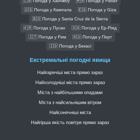
🇨🇳 Погода у Ханчжоу
🇲🇦 Погода у Рабат
🇺🇬 Погода у Кампала
🇪🇬 Погода у Giza
🇧🇴 Погода у Santa Cruz de la Sierra
🇰🇷 Погода у Пусан
🇸🇦 Погода у Ер-Ріяд
🇮🇹 Погода у Рим
🇦🇺 Погода у Перт
🇮🇩 Погода у Бекасі
Екстремальні погодні явища
Найгарячіші міста прямо зараз
Найхолодніші міста прямо зараз
Міста з найбільшими опадами
Міста з найсильнішим вітром
Найсонячніші міста
Найгірша якість повітря прямо зараз