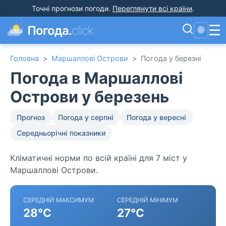
Точні прогнози погоди
.
Переглянути всі країни
.
☰
Погода.
click
🌐
Головна
>
Маршаллові Острови
>
Погода у березні
Погода в Маршаллові
Острови у березень
Прогноз
Погода у серпні
Погода у вересні
Середньорічні показники
Кліматичні норми по всій країні для 7 міст у
Маршаллові Острови.
СЕРЕДНІЙ МАКСИМУМ
СЕРЕДНІЙ МІНІМУМ
28°C
27°C