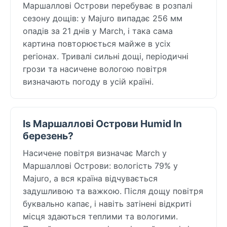
Маршаллові Острови перебуває в розпалі
сезону дощів: у Majuro випадає 256 мм
опадів за 21 днів у March, і така сама
картина повторюється майже в усіх
регіонах. Тривалі сильні дощі, періодичні
грози та насичене вологою повітря
визначають погоду в усій країні.
Is Маршаллові Острови Humid In
березень?
Насичене повітря визначає March у
Маршаллові Острови: вологість 79% у
Majuro, а вся країна відчувається
задушливою та важкою. Після дощу повітря
буквально капає, і навіть затінені відкриті
місця здаються теплими та вологими.