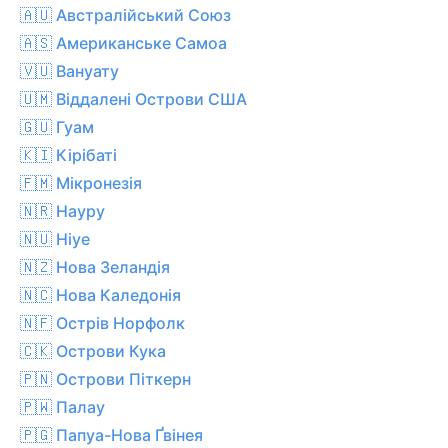
🇦🇺 Австралійський Союз
🇦🇸 Американське Самоа
🇻🇺 Вануату
🇺🇲 Віддалені Острови США
🇬🇺 Гуам
🇰🇮 Кірібаті
🇫🇲 Мікронезія
🇳🇷 Науру
🇳🇺 Ніуе
🇳🇿 Нова Зеландія
🇳🇨 Нова Каледонія
🇳🇫 Острів Норфолк
🇨🇰 Острови Кука
🇵🇳 Острови Піткерн
🇵🇼 Палау
🇵🇬 Папуа-Нова Ґвінея