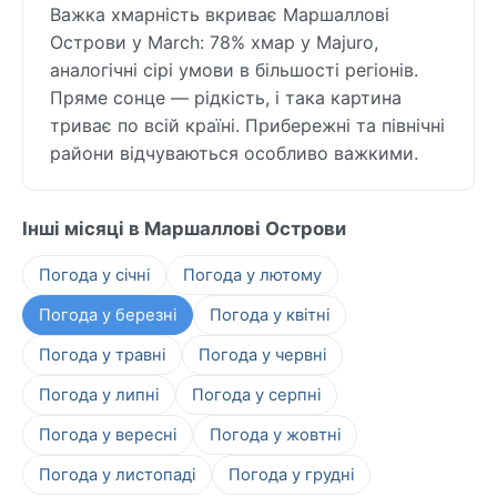
Важка хмарність вкриває Маршаллові
Острови у March: 78% хмар у Majuro,
аналогічні сірі умови в більшості регіонів.
Пряме сонце — рідкість, і така картина
триває по всій країні. Прибережні та північні
райони відчуваються особливо важкими.
Інші місяці в Маршаллові Острови
Погода у січні
Погода у лютому
Погода у березні
Погода у квітні
Погода у травні
Погода у червні
Погода у липні
Погода у серпні
Погода у вересні
Погода у жовтні
Погода у листопаді
Погода у грудні