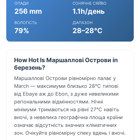
ОПАДИ
СОНЯЧНЕ СЯЙВО
256 mm
1.1h/день
ВОЛОГІСТЬ
ДІАПАЗОН
79%
28–28°C
How Hot Is Маршаллові Острови in
березень?
Маршаллові Острови рівномірно палає у
March — максимуми близько 28°C типові
від Ebaye аж до Ebon, з дуже невеликими
регіональними відмінностями. Нічні
мінімуми тримаються на рівні 27°C навіть
вночі, а невелика географічна площа країни
означає відсутність значних кліматичних
зон. Очікуйте рівномірну спеку вдень і вночі.