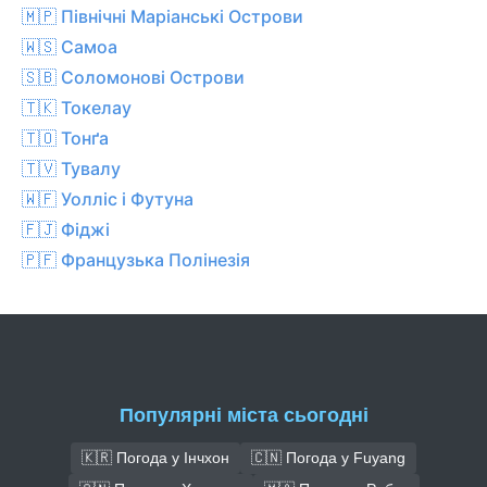
🇲🇵 Північні Маріанські Острови
🇼🇸 Самоа
🇸🇧 Соломонові Острови
🇹🇰 Токелау
🇹🇴 Тонґа
🇹🇻 Тувалу
🇼🇫 Уолліс і Футуна
🇫🇯 Фіджі
🇵🇫 Французька Полінезія
Популярні міста сьогодні
🇰🇷 Погода у Інчхон
🇨🇳 Погода у Fuyang