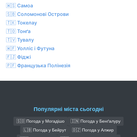
🇼🇸 Самоа
🇸🇧 Соломонові Острови
🇹🇰 Токелау
🇹🇴 Тонґа
🇹🇻 Тувалу
🇼🇫 Уолліс і Футуна
🇫🇯 Фіджі
🇵🇫 Французька Полінезія
Популярні міста сьогодні
🇸🇴 Погода у Могадішо
🇮🇳 Погода у Бенґалуру
🇱🇧 Погода у Бейрут
🇩🇿 Погода у Алжир