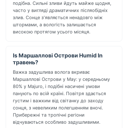
подібна. Сильні зливи йдуть майже щодня,
часто у вигляді драматичних післяобідніх
злив. Сонце з'являється ненадовго між
штормами, а вологість залишається
високою протягом усього місяця.
Is Маршаллові Острови Humid In
травень?
Важка задушлива волога вкриває
Маршаллові Острови у May: у середньому
80% у Majuro, і подібні насичені умови
панують по всій країні. Повітря здається
густим і важким від світанку до заходу
сонця, з невеликим полегшенням вночі.
Прибережні та тропічні регіони
відчуваються особливо задушливими.