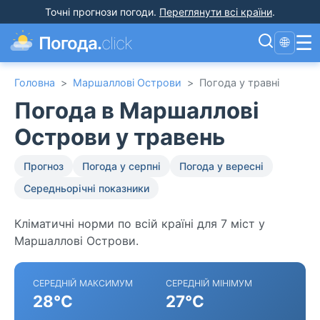
Точні прогнози погоди
.
Переглянути всі країни
.
☰
Погода.
click
🌐
Головна
>
Маршаллові Острови
>
Погода у травні
Погода в Маршаллові
Острови у травень
Прогноз
Погода у серпні
Погода у вересні
Середньорічні показники
Кліматичні норми по всій країні для 7 міст у
Маршаллові Острови.
СЕРЕДНІЙ МАКСИМУМ
СЕРЕДНІЙ МІНІМУМ
28°C
27°C