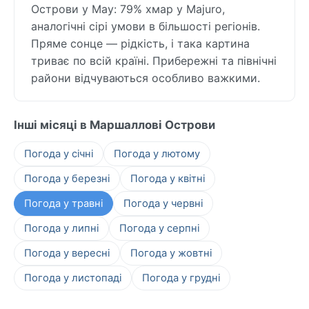
Острови у May: 79% хмар у Majuro,
аналогічні сірі умови в більшості регіонів.
Пряме сонце — рідкість, і така картина
триває по всій країні. Прибережні та північні
райони відчуваються особливо важкими.
Інші місяці в Маршаллові Острови
Погода у січні
Погода у лютому
Погода у березні
Погода у квітні
Погода у травні
Погода у червні
Погода у липні
Погода у серпні
Погода у вересні
Погода у жовтні
Погода у листопаді
Погода у грудні