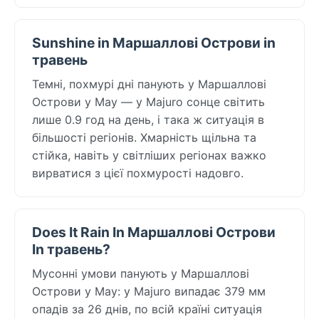
Sunshine in Маршаллові Острови in
травень
Темні, похмурі дні панують у Маршаллові
Острови у May — у Majuro сонце світить
лише 0.9 год на день, і така ж ситуація в
більшості регіонів. Хмарність щільна та
стійка, навіть у світліших регіонах важко
вирватися з цієї похмурості надовго.
Does It Rain In Маршаллові Острови
In травень?
Мусонні умови панують у Маршаллові
Острови у May: у Majuro випадає 379 мм
опадів за 26 днів, по всій країні ситуація