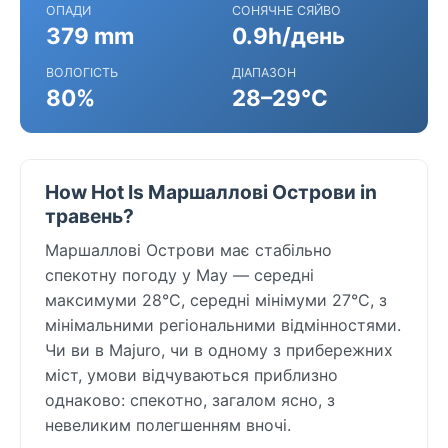
ОПАДИ
СОНЯЧНЕ СЯЙВО
379 mm
0.9h/день
ВОЛОГІСТЬ
ДІАПАЗОН
80%
28–29°C
How Hot Is Маршаллові Острови in
травень?
Маршаллові Острови має стабільно
спекотну погоду у May — середні
максимуми 28°C, середні мінімуми 27°C, з
мінімальними регіональними відмінностями.
Чи ви в Majuro, чи в одному з прибережних
міст, умови відчуваються приблизно
однаково: спекотно, загалом ясно, з
невеликим полегшенням вночі.