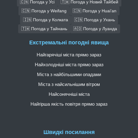
🇨🇳 Погода у Усі
🇹🇼 Погода у Новий Тайбей
🇨🇳 Погода у Weifang
🇨🇳 Погода у Huai'an
🇮🇳 Погода у Колката
🇨🇳 Погода у Ухань
🇹🇼 Погода у Тайнань
🇦🇴 Погода у Луанда
Екстремальні погодні явища
Найгарячіші міста прямо зараз
Найхолодніші міста прямо зараз
Міста з найбільшими опадами
Міста з найсильнішим вітром
Найсонячніші міста
Найгірша якість повітря прямо зараз
Швидкі посилання