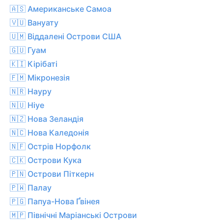
🇦🇸 Американське Самоа
🇻🇺 Вануату
🇺🇲 Віддалені Острови США
🇬🇺 Гуам
🇰🇮 Кірібаті
🇫🇲 Мікронезія
🇳🇷 Науру
🇳🇺 Ніуе
🇳🇿 Нова Зеландія
🇳🇨 Нова Каледонія
🇳🇫 Острів Норфолк
🇨🇰 Острови Кука
🇵🇳 Острови Піткерн
🇵🇼 Палау
🇵🇬 Папуа-Нова Ґвінея
🇲🇵 Північні Маріанські Острови