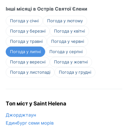
Інші місяці в Острів Святої Єлени
Погода у січні
Погода у лютому
Погода у березні
Погода у квітні
Погода у травні
Погода у червні
Погода у липні
Погода у серпні
Погода у вересні
Погода у жовтні
Погода у листопаді
Погода у грудні
Топ міст у Saint Helena
Джорджтаун
Единбург семи морів