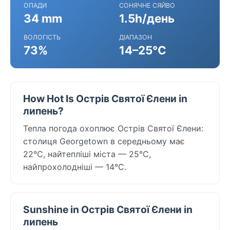
ОПАДИ
СОНЯЧНЕ СЯЙВО
34 mm
1.5h/день
ВОЛОГІСТЬ
ДІАПАЗОН
73%
14–25°C
How Hot Is Острів Святої Єлени in
липень?
Тепла погода охоплює Острів Святої Єлени:
столиця Georgetown в середньому має
22°C, найтепліші міста — 25°C,
найпрохолодніші — 14°C.
Sunshine in Острів Святої Єлени in
липень