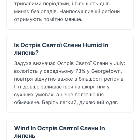
тривалими періодами, і більшість днів
минає без опадів. Найпосушливіші регіони
отримують помітно менше.
Is Острів Святої Єлени Humid In
липень?
Задуха визначає Острів Святої Єлени у July:
вологість у середньому 73% у Georgetown, і
повітря відчутно важке в більшості регіонів.
Піт довше залишається на шкірі, ніж у
сухіших умовах, а нічне полегшення
обмежене. Беріть легкий, дихаючий одяг.
Wind In Острів Святої Єлени In
липень