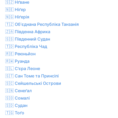
🇸🇿 Нґване
🇳🇪 Ніґер
🇳🇬 Ніґерія
🇹🇿 Обʼєднана Республіка Танзанія
🇿🇦 Південна Африка
🇸🇸 Південний Судан
🇹🇩 Республіка Чад
🇷🇪 Реюньйон
🇷🇼 Руанда
🇸🇱 С'єра Леоне
🇸🇹 Сан Томе та Принсіпі
🇸🇨 Сейшельські Острови
🇸🇳 Сенеґал
🇸🇴 Сомалі
🇸🇩 Судан
🇹🇬 Тоґо