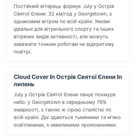
Постійний вітерець формує July у Острів
Святої Єлени: 32 км/год у Georgetown, з
однаковим вітром по всій країні. Умови
ідеальні для вітрильного спорту та інших
вітряних видів активності, але можуть
заважати тонким роботам на відкритому
повітрі.
Cloud Cover In Острів Святої Єлени In
липень
July у Острів Святої Єлени панує похмуре
небо: у Georgetown в середньому 76%
хмарності, з такою ж сірою сталістю по
всій країні. Дні здаються тьмяними та м'яко
освітленими, з невеликими проясненнями.