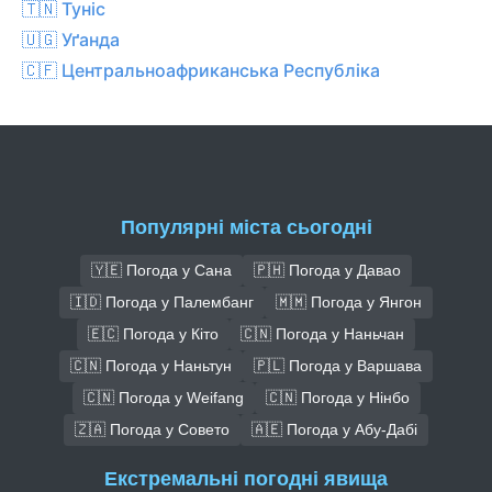
🇹🇳 Туніс
🇺🇬 Уґанда
🇨🇫 Центральноафриканська Республіка
Популярні міста сьогодні
🇾🇪 Погода у Сана
🇵🇭 Погода у Давао
🇮🇩 Погода у Палембанг
🇲🇲 Погода у Янгон
🇪🇨 Погода у Кіто
🇨🇳 Погода у Наньчан
🇨🇳 Погода у Наньтун
🇵🇱 Погода у Варшава
🇨🇳 Погода у Weifang
🇨🇳 Погода у Нінбо
🇿🇦 Погода у Совето
🇦🇪 Погода у Абу-Дабі
Екстремальні погодні явища