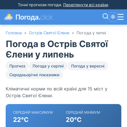
Точні прогнози погоди
.
Переглянути всі країни
.
☰
Погода.
click
🌐
Головна
>
Острів Святої Єлени
>
Погода у липні
Погода в Острів Святої
Єлени у липень
Прогноз
Погода у серпні
Погода у вересні
Середньорічні показники
Кліматичні норми по всій країні для 15 міст у
Острів Святої Єлени.
СЕРЕДНІЙ МАКСИМУМ
СЕРЕДНІЙ МІНІМУМ
22°C
20°C