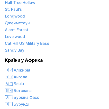
Half Tree Hollow
St. Paul's
Longwood
Джеймстаун
Alarm Forest
Levelwood
Cat Hill US Military Base
Sandy Bay
Країни у Африка
🇩🇿 Алжирія
🇦🇴 Анґола
🇧🇯 Бенін
🇧🇼 Ботсвана
🇧🇫 Буркіна Фасо
🇧🇮 Бурунді