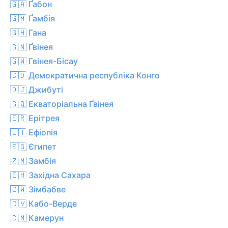
🇬🇦 Ґабон
🇬🇲 Ґамбія
🇬🇭 Гана
🇬🇳 Ґвінея
🇬🇼 Гвінея-Бісау
🇨🇩 Демократична республіка Конго
🇩🇯 Джибуті
🇬🇶 Екваторіальна Ґвінея
🇪🇷 Ерітрея
🇪🇹 Ефіопія
🇪🇬 Єгипет
🇿🇲 Замбія
🇪🇭 Західна Сахара
🇿🇼 Зімбабве
🇨🇻 Кабо-Верде
🇨🇲 Камерун