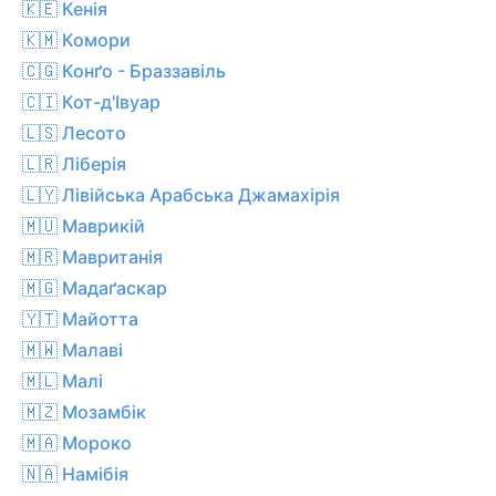
🇰🇪 Кенія
🇰🇲 Комори
🇨🇬 Конґо - Браззавіль
🇨🇮 Кот-д'Івуар
🇱🇸 Лесото
🇱🇷 Ліберія
🇱🇾 Лівійська Арабська Джамахірія
🇲🇺 Маврикій
🇲🇷 Мавританія
🇲🇬 Мадаґаскар
🇾🇹 Майотта
🇲🇼 Малаві
🇲🇱 Малі
🇲🇿 Мозамбік
🇲🇦 Мороко
🇳🇦 Намібія