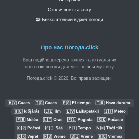
Столичні міста світу
🧩 Безкоштовний віджет погоди
Про нас Погода.click
Ваш надійне джерело точних та актуальних
прогнозів погоди для міст по всьому світу.
Погода.click © 2026. Всі права захищені.
🇲🇾
🇮🇩
🇪🇸
🇹🇷
Cuaca
Cuaca
El tiempo
Hava durumu
🇭🇺
🇪🇪
🇱🇻
🇮🇹
Időjárás
Ilm
Laikapstākļi
Meteo
🇫🇷
🇱🇹
🇵🇱
🇸🇰
Météo
Oras
Pogoda
Počasie
🇨🇿
🇫🇮
🇵🇹
🇻🇳
Počasí
Sää
Tempo
Thời tiết
🇩🇰
🇷🇸
🇸🇮
🇷🇴
Vejret
Vreme
Vreme
Vremea