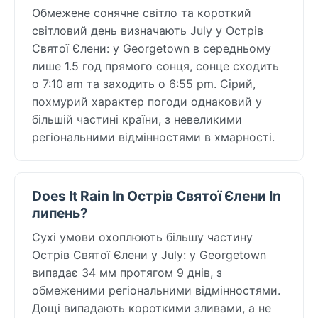
Обмежене сонячне світло та короткий
світловий день визначають July у Острів
Святої Єлени: у Georgetown в середньому
лише 1.5 год прямого сонця, сонце сходить
о 7:10 am та заходить о 6:55 pm. Сірий,
похмурий характер погоди однаковий у
більшій частині країни, з невеликими
регіональними відмінностями в хмарності.
Does It Rain In Острів Святої Єлени In
липень?
Сухі умови охоплюють більшу частину
Острів Святої Єлени у July: у Georgetown
випадає 34 мм протягом 9 днів, з
обмеженими регіональними відмінностями.
Дощі випадають короткими зливами, а не