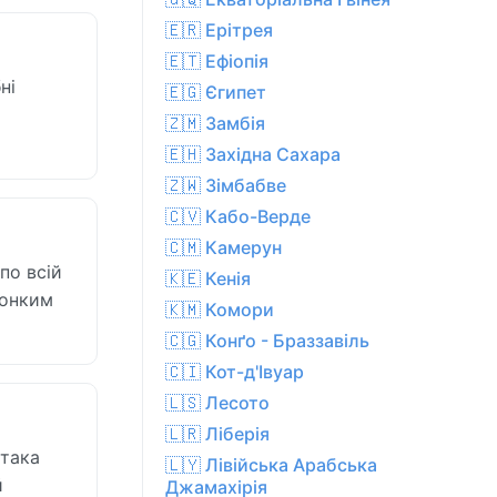
🇪🇷 Ерітрея
🇪🇹 Ефіопія
ні
🇪🇬 Єгипет
🇿🇲 Замбія
🇪🇭 Західна Сахара
🇿🇼 Зімбабве
🇨🇻 Кабо-Верде
🇨🇲 Камерун
по всій
🇰🇪 Кенія
тонким
🇰🇲 Комори
🇨🇬 Конґо - Браззавіль
🇨🇮 Кот-д'Івуар
🇱🇸 Лесото
🇱🇷 Ліберія
 така
🇱🇾 Лівійська Арабська
й
Джамахірія