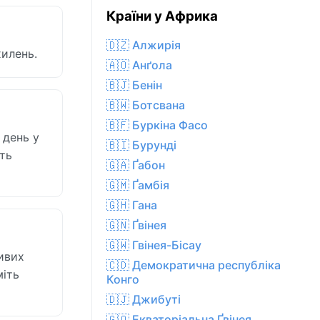
Країни у Африка
🇩🇿 Алжирія
хилень.
🇦🇴 Анґола
🇧🇯 Бенін
🇧🇼 Ботсвана
🇧🇫 Буркіна Фасо
 день у
🇧🇮 Бурунді
ють
🇬🇦 Ґабон
🇬🇲 Ґамбія
🇬🇭 Гана
🇬🇳 Ґвінея
🇬🇼 Гвінея-Бісау
ливих
🇨🇩 Демократична республіка
міть
Конго
🇩🇯 Джибуті
🇬🇶 Екваторіальна Ґвінея