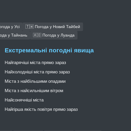
огода у Усі
🇹🇼 Погода у Новий Тайбей
года у Тайнань
🇦🇴 Погода у Луанда
Екстремальні погодні явища
Найгарячіші міста прямо зараз
Найхолодніші міста прямо зараз
Міста з найбільшими опадами
Міста з найсильнішим вітром
Найсонячніші міста
Найгірша якість повітря прямо зараз