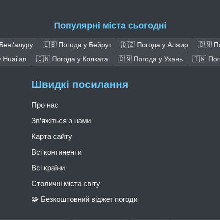
Популярні міста сьогодні
 Бенґалуру
🇱🇧 Погода у Бейрут
🇩🇿 Погода у Алжир
🇨🇳 П
 Huai'an
🇮🇳 Погода у Колката
🇨🇳 Погода у Ухань
🇹🇼 По
Швидкі посилання
Про нас
Зв’яжіться з нами
Карта сайту
Всі континенти
Всі країни
Столичні міста світу
🧩 Безкоштовний віджет погоди