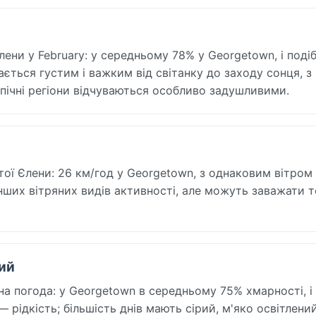
ени у February: у середньому 78% у Georgetown, і подіб
ається густим і важким від світанку до заходу сонця, з
пічні регіони відчуваються особливо задушливими.
тої Єлени: 26 км/год у Georgetown, з однаковим вітром 
 інших вітряних видів активності, але можуть заважати 
тий
на погода: у Georgetown в середньому 75% хмарності, і
 рідкість; більшість днів мають сірий, м'яко освітлени