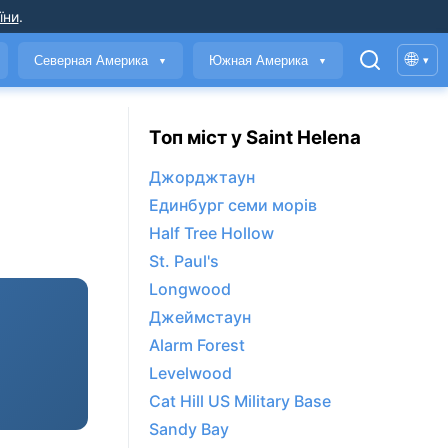
їни
.
🌐
Северная Америка
Южная Америка
▾
▼
▼
Топ міст у Saint Helena
Джорджтаун
Единбург семи морів
Half Tree Hollow
St. Paul's
Longwood
Джеймстаун
Alarm Forest
Levelwood
Cat Hill US Military Base
Sandy Bay