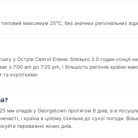
— типовий максимум 25°C, без значних регіональних від
ruary у Острів Святої Єлени: близько 2.0 годин сонця на
є з 7:00 am до 7:20 pm, і більшість регіонів країни ма
и та короткими.
ий?
 25 мм опадів у Georgetown протягом 6 днів, а в посуш
ечасті, і країна в цілому схильна до сухої погоди. Візь
ікуйте переважно ясних днів.