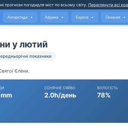
ні прогнози погоди
для міст по всьому світу
.
Переглянути всі кра
Антарктида
Африка
Европа
Океания
▼
▼
▼
▼
ени у лютий
ередньорічні показники
Святої Єлени.
ДИ
СОНЯЧНЕ СЯЙВО
ВОЛОГІСТЬ
 mm
2.0h/день
78%