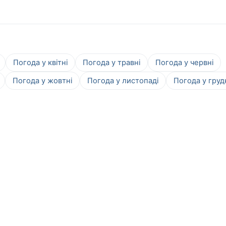
Погода у квітні
Погода у травні
Погода у червні
Погода у жовтні
Погода у листопаді
Погода у груд