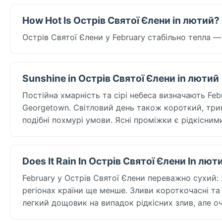
How Hot Is Острів Святої Єлени in лютий?
Острів Святої Єлени у February стабільно тепла 
Sunshine in Острів Святої Єлени in лютий
Постійна хмарність та сірі небеса визначають Feb
Georgetown. Світловий день також короткий, трива
подібні похмурі умови. Ясні проміжки є рідкісним
Does It Rain In Острів Святої Єлени In лют
February у Острів Святої Єлени переважно сухий:
регіонах країни ще менше. Зливи короткочасні та н
легкий дощовик на випадок рідкісних злив, але оч