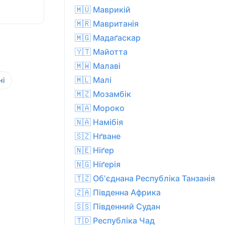
🇲🇺 Маврикій
🇲🇷 Мавританія
🇲🇬 Мадаґаскар
🇾🇹 Майотта
🇲🇼 Малаві
🇲🇱 Малі
ні
🇲🇿 Мозамбік
🇲🇦 Мороко
🇳🇦 Намібія
🇸🇿 Нґване
🇳🇪 Ніґер
🇳🇬 Ніґерія
🇹🇿 Обʼєднана Республіка Танзанія
🇿🇦 Південна Африка
🇸🇸 Південний Судан
🇹🇩 Республіка Чад