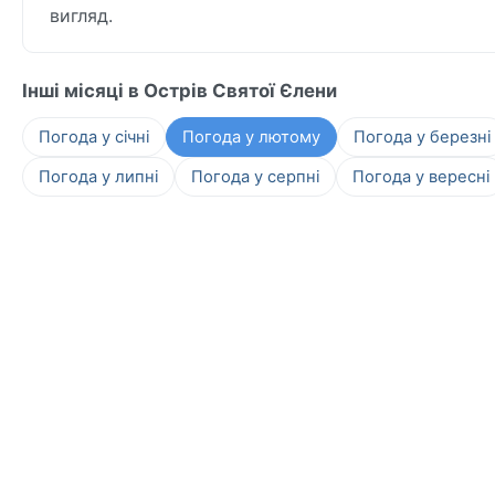
вигляд.
Інші місяці в Острів Святої Єлени
Погода у січні
Погода у лютому
Погода у березні
Погода у липні
Погода у серпні
Погода у вересні