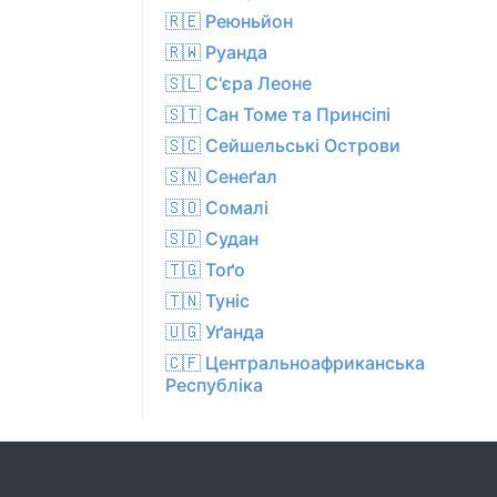
🇷🇪 Реюньйон
🇷🇼 Руанда
🇸🇱 С'єра Леоне
🇸🇹 Сан Томе та Принсіпі
🇸🇨 Сейшельські Острови
🇸🇳 Сенеґал
🇸🇴 Сомалі
🇸🇩 Судан
🇹🇬 Тоґо
🇹🇳 Туніс
🇺🇬 Уґанда
🇨🇫 Центральноафриканська
Республіка