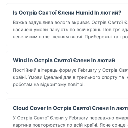
Is Острів Святої Єлени Humid In лютий?
Важка задушлива волога вкриває Острів Святої Єл
насичені умови панують по всій країні. Повітря зд
невеликим полегшенням вночі. Прибережні та тро
Wind In Острів Святої Єлени In лютий
Постійний вітерець формує February у Острів Свя
країні. Умови ідеальні для вітрильного спорту та
роботам на відкритому повітрі.
Cloud Cover In Острів Святої Єлени In лю
У Острів Святої Єлени у February переважно хмар
картина повторюється по всій країні. Ясне сонце —