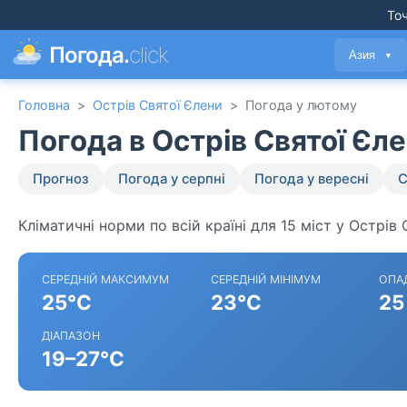
Точ
Погода.
click
Азия
▼
Головна
>
Острів Святої Єлени
>
Погода у лютому
Погода в Острів Святої Єл
Прогноз
Погода у серпні
Погода у вересні
С
Кліматичні норми по всій країні для 15 міст у Острів 
СЕРЕДНІЙ МАКСИМУМ
СЕРЕДНІЙ МІНІМУМ
ОПА
25°C
23°C
25
ДІАПАЗОН
19–27°C