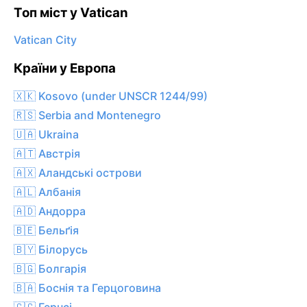
Топ міст у Vatican
Vatican City
Країни у Европа
🇽🇰 Kosovo (under UNSCR 1244/99)
🇷🇸 Serbia and Montenegro
🇺🇦 Ukraina
🇦🇹 Австрія
🇦🇽 Аландські острови
🇦🇱 Албанія
🇦🇩 Андорра
🇧🇪 Бельґія
🇧🇾 Білорусь
🇧🇬 Болгарія
🇧🇦 Боснія та Герцоговина
🇬🇬 Гернсі