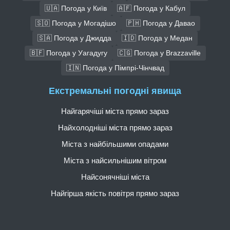
🇺🇦 Погода у Київ
🇦🇫 Погода у Кабул
🇸🇴 Погода у Могадішо
🇵🇭 Погода у Давао
🇸🇦 Погода у Джидда
🇮🇩 Погода у Медан
🇧🇫 Погода у Уагадугу
🇨🇬 Погода у Brazzaville
🇮🇳 Погода у Пімпрі-Чінчвад
Екстремальні погодні явища
Найгарячіші міста прямо зараз
Найхолодніші міста прямо зараз
Міста з найбільшими опадами
Міста з найсильнішим вітром
Найсонячніші міста
Найгірша якість повітря прямо зараз