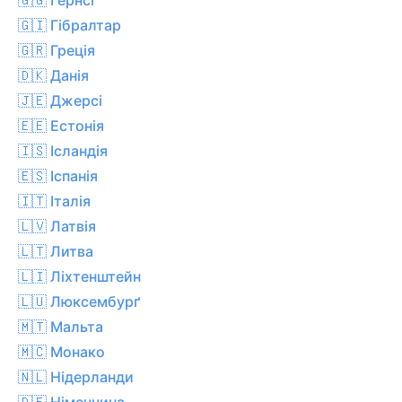
🇬🇮 Гібралтар
🇬🇷 Греція
🇩🇰 Данія
🇯🇪 Джерсі
🇪🇪 Естонія
🇮🇸 Ісландія
🇪🇸 Іспанія
🇮🇹 Італія
🇱🇻 Латвія
🇱🇹 Литва
🇱🇮 Ліхтенштейн
🇱🇺 Люксембурґ
🇲🇹 Мальта
🇲🇨 Монако
🇳🇱 Нідерланди
🇩🇪 Німеччина