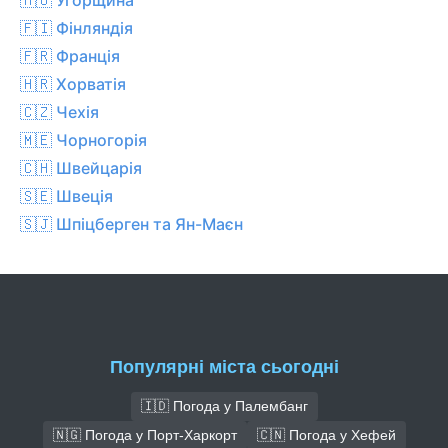
🇫🇮 Фінляндія
🇫🇷 Франція
🇭🇷 Хорватія
🇨🇿 Чехiя
🇲🇪 Чорногорія
🇨🇭 Швейцарія
🇸🇪 Швеція
🇸🇯 Шпіцберген та Ян-Маєн
Популярні міста сьогодні
🇮🇩 Погода у Палембанг
🇳🇬 Погода у Порт-Харкорт
🇨🇳 Погода у Хефей