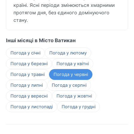
країні. Ясні періоди змінюються хмарними
протягом дня, без єдиного домінуючого
стану.
Інші місяці в Місто Ватикан
Погода у січні
Погода у лютому
Погода у березні
Погода у квітні
Погода у травні
Погода у червні
Погода у липні
Погода у серпні
Погода у вересні
Погода у жовтні
Погода у листопаді
Погода у грудні