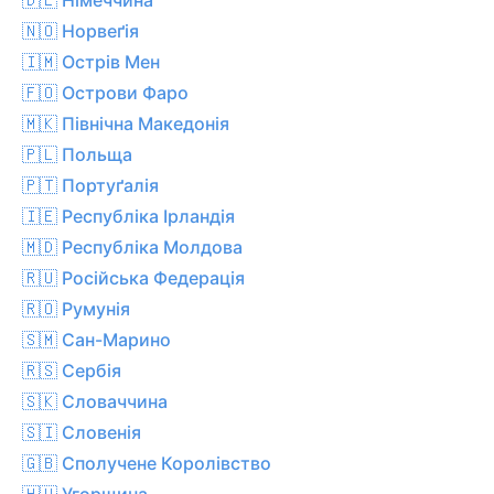
🇳🇴 Норвеґія
🇮🇲 Острів Мен
🇫🇴 Острови Фаро
🇲🇰 Північна Македонія
🇵🇱 Польща
🇵🇹 Портуґалія
🇮🇪 Республіка Ірландія
🇲🇩 Республіка Молдова
🇷🇺 Російська Федерація
🇷🇴 Румунія
🇸🇲 Сан-Марино
🇷🇸 Сербія
🇸🇰 Словаччина
🇸🇮 Словенія
🇬🇧 Сполучене Королівство
🇭🇺 Угорщина