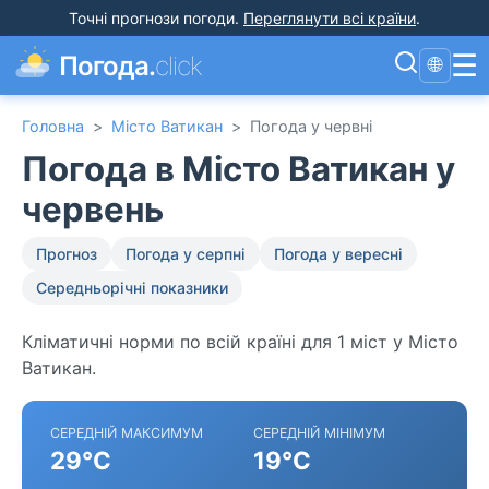
Точні прогнози погоди
.
Переглянути всі країни
.
☰
Погода.
click
🌐
Головна
>
Місто Ватикан
>
Погода у червні
Погода в Місто Ватикан у
червень
Прогноз
Погода у серпні
Погода у вересні
Середньорічні показники
Кліматичні норми по всій країні для 1 міст у Місто
Ватикан.
СЕРЕДНІЙ МАКСИМУМ
СЕРЕДНІЙ МІНІМУМ
29°C
19°C